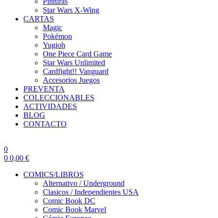
Pinturas
Star Wars X-Wing
CARTAS
Magic
Pokémon
Yugioh
One Piece Card Game
Star Wars Unlimited
Cardfight!! Vanguard
Accesorios Juegos
PREVENTA
COLECCIONABLES
ACTIVIDADES
BLOG
CONTACTO
0
0
0,00
€
COMICS/LIBROS
Alternativo / Underground
Clasicos / Independientes USA
Comic Book DC
Comic Book Marvel