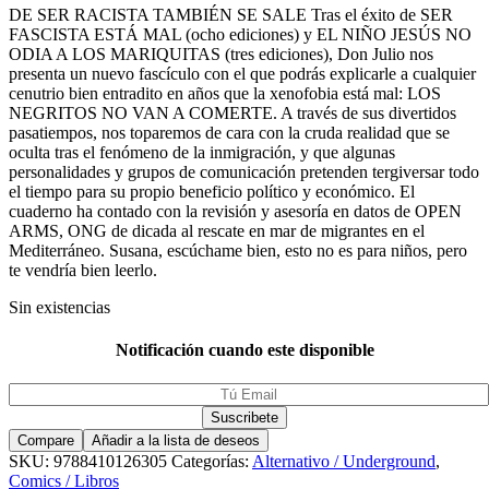
DE SER RACISTA TAMBIÉN SE SALE Tras el éxito de SER
FASCISTA ESTÁ MAL (ocho ediciones) y EL NIÑO JESÚS NO
ODIA A LOS MARIQUITAS (tres ediciones), Don Julio nos
presenta un nuevo fascículo con el que podrás explicarle a cualquier
cenutrio bien entradito en años que la xenofobia está mal: LOS
NEGRITOS NO VAN A COMERTE. A través de sus divertidos
pasatiempos, nos toparemos de cara con la cruda realidad que se
oculta tras el fenómeno de la inmigración, y que algunas
personalidades y grupos de comunicación pretenden tergiversar todo
el tiempo para su propio beneficio político y económico. El
cuaderno ha contado con la revisión y asesoría en datos de OPEN
ARMS, ONG de dicada al rescate en mar de migrantes en el
Mediterráneo. Susana, escúchame bien, esto no es para niños, pero
te vendría bien leerlo.
Sin existencias
Notificación cuando este disponible
Compare
Añadir a la lista de deseos
SKU:
9788410126305
Categorías:
Alternativo / Underground
,
Comics / Libros