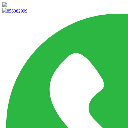
info@marketpvp.es
856082999