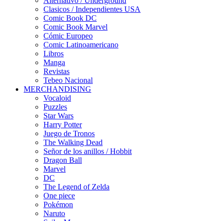
Alternativo / Underground
Clasicos / Independientes USA
Comic Book DC
Comic Book Marvel
Cómic Europeo
Comic Latinoamericano
Libros
Manga
Revistas
Tebeo Nacional
MERCHANDISING
Vocaloid
Puzzles
Star Wars
Harry Potter
Juego de Tronos
The Walking Dead
Señor de los anillos / Hobbit
Dragon Ball
Marvel
DC
The Legend of Zelda
One piece
Pokémon
Naruto