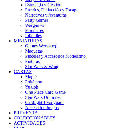
Estrategia y Gestión
Puzzles, Deducción y Escape
Narrativos y Aventuras
Party Games
Wargames
Familiares
Infantiles
MINIATURAS
Games Workshop
Maquetas
Pinceles y Accesorios Modelismo
Pinturas
Star Wars X-Wing
CARTAS
Magic
Pokémon
Yugioh
One Piece Card Game
Star Wars Unlimited
Cardfight!! Vanguard
Accesorios Juegos
PREVENTA
COLECCIONABLES
ACTIVIDADES