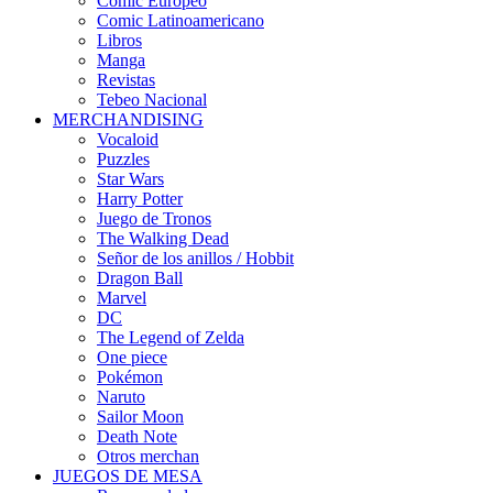
Cómic Europeo
Comic Latinoamericano
Libros
Manga
Revistas
Tebeo Nacional
MERCHANDISING
Vocaloid
Puzzles
Star Wars
Harry Potter
Juego de Tronos
The Walking Dead
Señor de los anillos / Hobbit
Dragon Ball
Marvel
DC
The Legend of Zelda
One piece
Pokémon
Naruto
Sailor Moon
Death Note
Otros merchan
JUEGOS DE MESA