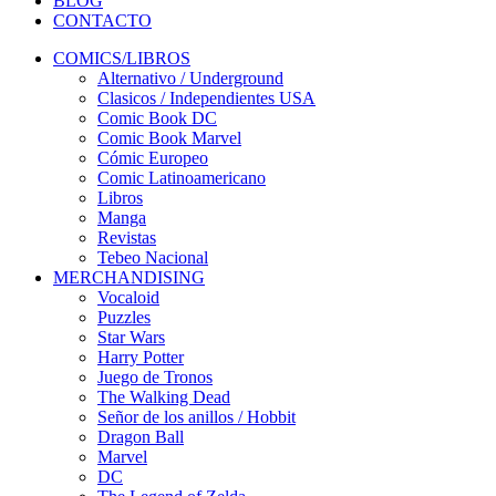
BLOG
CONTACTO
COMICS/LIBROS
Alternativo / Underground
Clasicos / Independientes USA
Comic Book DC
Comic Book Marvel
Cómic Europeo
Comic Latinoamericano
Libros
Manga
Revistas
Tebeo Nacional
MERCHANDISING
Vocaloid
Puzzles
Star Wars
Harry Potter
Juego de Tronos
The Walking Dead
Señor de los anillos / Hobbit
Dragon Ball
Marvel
DC