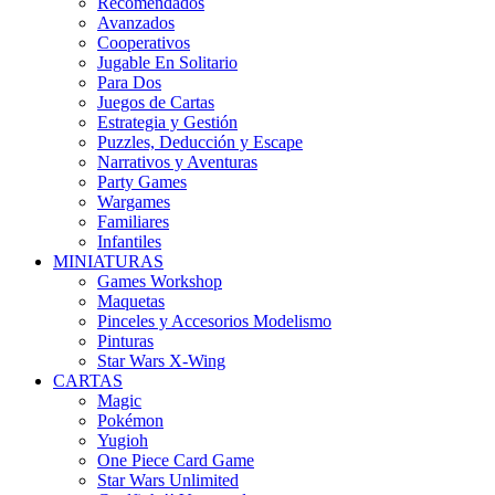
Recomendados
Avanzados
Cooperativos
Jugable En Solitario
Para Dos
Juegos de Cartas
Estrategia y Gestión
Puzzles, Deducción y Escape
Narrativos y Aventuras
Party Games
Wargames
Familiares
Infantiles
MINIATURAS
Games Workshop
Maquetas
Pinceles y Accesorios Modelismo
Pinturas
Star Wars X-Wing
CARTAS
Magic
Pokémon
Yugioh
One Piece Card Game
Star Wars Unlimited