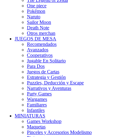
The Legend of Zelda
One piece
Pokémon
Naruto
Sailor Moon
Death Note
Otros merchan
JUEGOS DE MESA
Recomendados
Avanzados
Cooperativos
Jugable En Solitario
Para Dos
Juegos de Cartas
Estrategia y Gestión
Puzzles, Deducción y Escape
Narrativos y Aventuras
Party Games
Wargames
Familiares
Infantiles
MINIATURAS
Games Workshop
Maquetas
Pinceles y Accesorios Modelismo