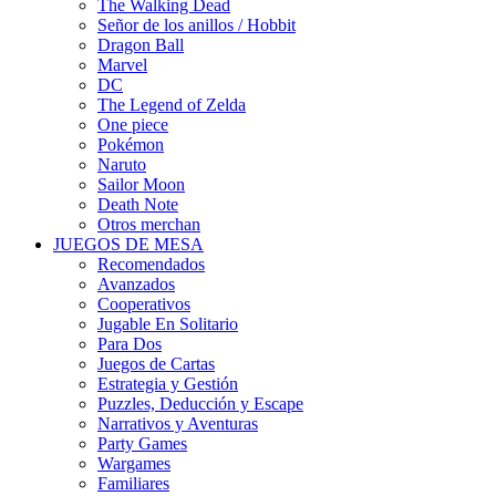
The Walking Dead
Señor de los anillos / Hobbit
Dragon Ball
Marvel
DC
The Legend of Zelda
One piece
Pokémon
Naruto
Sailor Moon
Death Note
Otros merchan
JUEGOS DE MESA
Recomendados
Avanzados
Cooperativos
Jugable En Solitario
Para Dos
Juegos de Cartas
Estrategia y Gestión
Puzzles, Deducción y Escape
Narrativos y Aventuras
Party Games
Wargames
Familiares