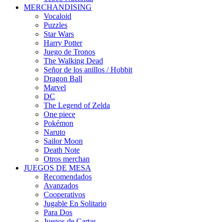
MERCHANDISING
Vocaloid
Puzzles
Star Wars
Harry Potter
Juego de Tronos
The Walking Dead
Señor de los anillos / Hobbit
Dragon Ball
Marvel
DC
The Legend of Zelda
One piece
Pokémon
Naruto
Sailor Moon
Death Note
Otros merchan
JUEGOS DE MESA
Recomendados
Avanzados
Cooperativos
Jugable En Solitario
Para Dos
Juegos de Cartas