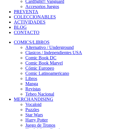
Cardfight!! Vanguard
Accesorios Juegos
PREVENTA
COLECCIONABLES
ACTIVIDADES
BLOG
CONTACTO
COMICS/LIBROS
Alternativo / Underground
Clasicos / Independientes USA
Comic Book DC
Comic Book Marvel
Cómic Europeo
Comic Latinoamericano
Libros
Manga
Revistas
Tebeo Nacional
MERCHANDISING
Vocaloid
Puzzles
Star Wars
Harry Potter
Juego de Tronos