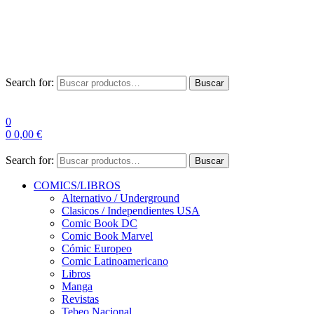
Envío Gratis a partir de 100€ para Península
Las entregas pueden sufrir demoras por alta demanda en las
empresas de mensajería.
Search for:
Buscar
0
0
0,00
€
Search for:
Buscar
COMICS/LIBROS
Alternativo / Underground
Clasicos / Independientes USA
Comic Book DC
Comic Book Marvel
Cómic Europeo
Comic Latinoamericano
Libros
Manga
Revistas
Tebeo Nacional