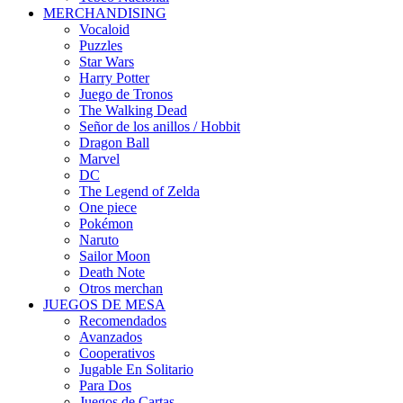
MERCHANDISING
Vocaloid
Puzzles
Star Wars
Harry Potter
Juego de Tronos
The Walking Dead
Señor de los anillos / Hobbit
Dragon Ball
Marvel
DC
The Legend of Zelda
One piece
Pokémon
Naruto
Sailor Moon
Death Note
Otros merchan
JUEGOS DE MESA
Recomendados
Avanzados
Cooperativos
Jugable En Solitario
Para Dos
Juegos de Cartas