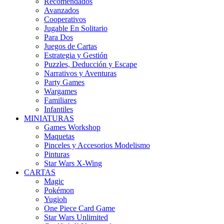
Recomendados
Avanzados
Cooperativos
Jugable En Solitario
Para Dos
Juegos de Cartas
Estrategia y Gestión
Puzzles, Deducción y Escape
Narrativos y Aventuras
Party Games
Wargames
Familiares
Infantiles
MINIATURAS
Games Workshop
Maquetas
Pinceles y Accesorios Modelismo
Pinturas
Star Wars X-Wing
CARTAS
Magic
Pokémon
Yugioh
One Piece Card Game
Star Wars Unlimited