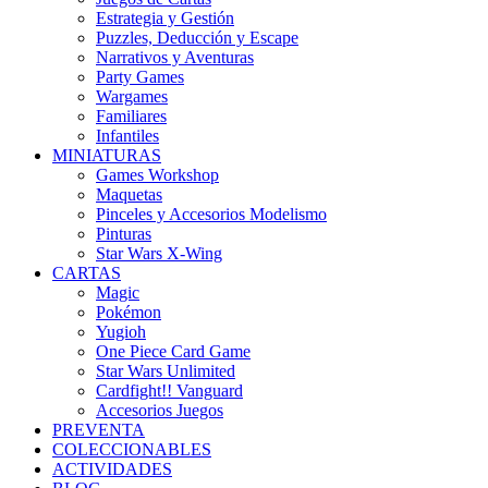
Estrategia y Gestión
Puzzles, Deducción y Escape
Narrativos y Aventuras
Party Games
Wargames
Familiares
Infantiles
MINIATURAS
Games Workshop
Maquetas
Pinceles y Accesorios Modelismo
Pinturas
Star Wars X-Wing
CARTAS
Magic
Pokémon
Yugioh
One Piece Card Game
Star Wars Unlimited
Cardfight!! Vanguard
Accesorios Juegos
PREVENTA
COLECCIONABLES
ACTIVIDADES