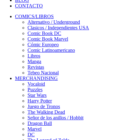
BLOG
CONTACTO
COMICS/LIBROS
Alternativo / Underground
Clasicos / Independientes USA
Comic Book DC
Comic Book Marvel
Cómic Europeo
Comic Latinoamericano
Libros
Manga
Revistas
Tebeo Nacional
MERCHANDISING
Vocaloid
Puzzles
Star Wars
Harry Potter
Juego de Tronos
The Walking Dead
Señor de los anillos / Hobbit
Dragon Ball
Marvel
DC