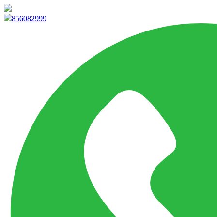
info@marketpvp.es
856082999