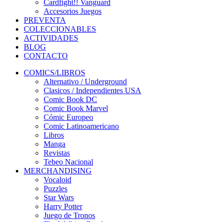
Cardfight!! Vanguard
Accesorios Juegos
PREVENTA
COLECCIONABLES
ACTIVIDADES
BLOG
CONTACTO
COMICS/LIBROS
Alternativo / Underground
Clasicos / Independientes USA
Comic Book DC
Comic Book Marvel
Cómic Europeo
Comic Latinoamericano
Libros
Manga
Revistas
Tebeo Nacional
MERCHANDISING
Vocaloid
Puzzles
Star Wars
Harry Potter
Juego de Tronos