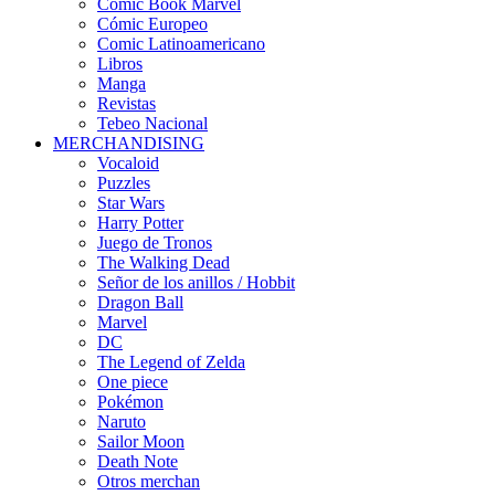
Comic Book Marvel
Cómic Europeo
Comic Latinoamericano
Libros
Manga
Revistas
Tebeo Nacional
MERCHANDISING
Vocaloid
Puzzles
Star Wars
Harry Potter
Juego de Tronos
The Walking Dead
Señor de los anillos / Hobbit
Dragon Ball
Marvel
DC
The Legend of Zelda
One piece
Pokémon
Naruto
Sailor Moon
Death Note
Otros merchan