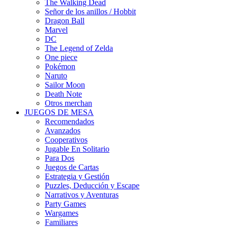
The Walking Dead
Señor de los anillos / Hobbit
Dragon Ball
Marvel
DC
The Legend of Zelda
One piece
Pokémon
Naruto
Sailor Moon
Death Note
Otros merchan
JUEGOS DE MESA
Recomendados
Avanzados
Cooperativos
Jugable En Solitario
Para Dos
Juegos de Cartas
Estrategia y Gestión
Puzzles, Deducción y Escape
Narrativos y Aventuras
Party Games
Wargames
Familiares