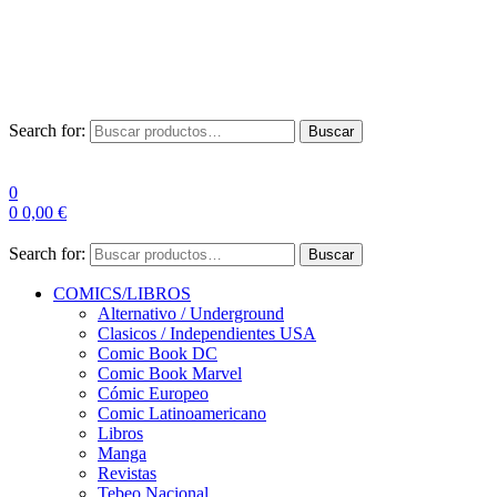
Envío Gratis a partir de 100€ para Península
Las entregas pueden sufrir demoras por alta demanda en las
empresas de mensajería.
Search for:
Buscar
0
0
0,00
€
Search for:
Buscar
COMICS/LIBROS
Alternativo / Underground
Clasicos / Independientes USA
Comic Book DC
Comic Book Marvel
Cómic Europeo
Comic Latinoamericano
Libros
Manga
Revistas
Tebeo Nacional