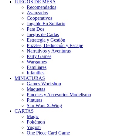
JUEGOS DE MESA
Recomendados
Avanzados
Cooperativos
Jugable En Solitario
Para Dos
Juegos de Cartas
Estrategia y Gestión
Puzzles, Deducción y Escape
Narrativos y Aventuras
Party Games
Wargames
Familiares
Infantiles
MINIATURAS
Games Workshop
Maquetas
Pinceles y Accesorios Modelismo
Pinturas
Star Wars X-Wing
CARTAS
Magic
Pokémon
Yugioh
One Piece Card Game