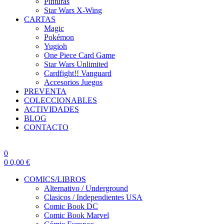
Pinturas
Star Wars X-Wing
CARTAS
Magic
Pokémon
Yugioh
One Piece Card Game
Star Wars Unlimited
Cardfight!! Vanguard
Accesorios Juegos
PREVENTA
COLECCIONABLES
ACTIVIDADES
BLOG
CONTACTO
0
0
0,00
€
COMICS/LIBROS
Alternativo / Underground
Clasicos / Independientes USA
Comic Book DC
Comic Book Marvel