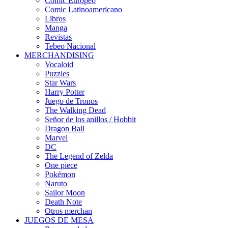
Cómic Europeo
Comic Latinoamericano
Libros
Manga
Revistas
Tebeo Nacional
MERCHANDISING
Vocaloid
Puzzles
Star Wars
Harry Potter
Juego de Tronos
The Walking Dead
Señor de los anillos / Hobbit
Dragon Ball
Marvel
DC
The Legend of Zelda
One piece
Pokémon
Naruto
Sailor Moon
Death Note
Otros merchan
JUEGOS DE MESA