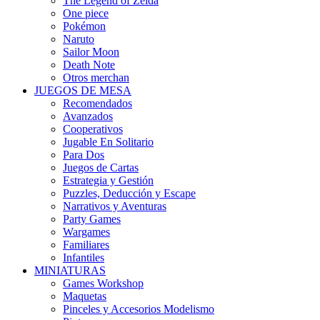
The Legend of Zelda
One piece
Pokémon
Naruto
Sailor Moon
Death Note
Otros merchan
JUEGOS DE MESA
Recomendados
Avanzados
Cooperativos
Jugable En Solitario
Para Dos
Juegos de Cartas
Estrategia y Gestión
Puzzles, Deducción y Escape
Narrativos y Aventuras
Party Games
Wargames
Familiares
Infantiles
MINIATURAS
Games Workshop
Maquetas
Pinceles y Accesorios Modelismo