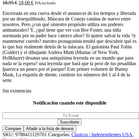
18,95
€
18,00
€
IVA incluido
Encerrada en una cueva desde el amanecer de los tiempos y liberada
por un desequilibrado, Máscara de Conejo camina de nuevo entre
nosotros. Pero ¿con qué siniestro propósito utiliza sus poderes
antinaturales? Y, ¿qué tiene que ver con Bee Foster, una niña
asesinada por su padre hace catorce años? Si quiere salvar la vida ?y
mantenerse cuerdo? nuestro protagonista tendrá que descubrir qué es
lo que hay realmente detrás de la máscara. El guionista Paul Tobin
(Colder) y el dibujante Andrea Mutti (Maniac of New York,
Hellblazer) desatan una antiquísima leyenda en un mundo que para
nada se la espera? una leyenda que hará que la peor de tus pesadillas
íparezca un paseo por el parque! Este primer volumen de Bunny
Mask, La esquirla de diente, contiene los números del 1 al 4 de la
serie.
Sin existencias
Notificación cuando este disponible
Compare
Añadir a la lista de deseos
SKU:
9788411129701
Categorías:
Clasicos / Independientes USA
,