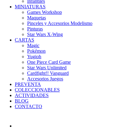
Infantiles
MINIATURAS
Games Workshop
Maquetas
Pinceles y Accesorios Modelismo
Pinturas
Star Wars X-Wing
CARTAS
Magic
Pokémon
Yugioh
One Piece Card Game
Star Wars Unlimited
Cardfight!! Vanguard
Accesorios Juegos
PREVENTA
COLECCIONABLES
ACTIVIDADES
BLOG
CONTACTO