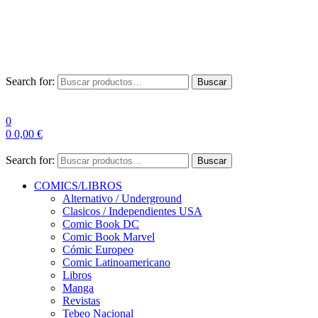
Envío Gratis a partir de 100€ para Península
Las entregas pueden sufrir demoras por alta demanda en las
empresas de mensajería.
Search for:
Buscar
0
0
0,00
€
Search for:
Buscar
COMICS/LIBROS
Alternativo / Underground
Clasicos / Independientes USA
Comic Book DC
Comic Book Marvel
Cómic Europeo
Comic Latinoamericano
Libros
Manga
Revistas
Tebeo Nacional