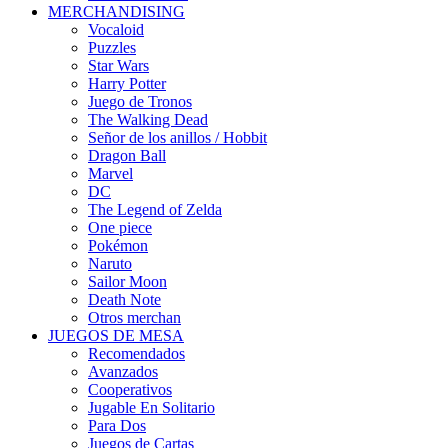
MERCHANDISING
Vocaloid
Puzzles
Star Wars
Harry Potter
Juego de Tronos
The Walking Dead
Señor de los anillos / Hobbit
Dragon Ball
Marvel
DC
The Legend of Zelda
One piece
Pokémon
Naruto
Sailor Moon
Death Note
Otros merchan
JUEGOS DE MESA
Recomendados
Avanzados
Cooperativos
Jugable En Solitario
Para Dos
Juegos de Cartas