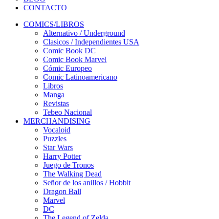
CONTACTO
COMICS/LIBROS
Alternativo / Underground
Clasicos / Independientes USA
Comic Book DC
Comic Book Marvel
Cómic Europeo
Comic Latinoamericano
Libros
Manga
Revistas
Tebeo Nacional
MERCHANDISING
Vocaloid
Puzzles
Star Wars
Harry Potter
Juego de Tronos
The Walking Dead
Señor de los anillos / Hobbit
Dragon Ball
Marvel
DC
The Legend of Zelda