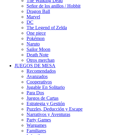
The Walking Dead
Señor de los anillos / Hobbit
Dragon Ball
Marvel
DC
The Legend of Zelda
One piece
Pokémon
Naruto
Sailor Moon
Death Note
Otros merchan
JUEGOS DE MESA
Recomendados
Avanzados
Cooperativos
Jugable En Solitario
Para Dos
Juegos de Cartas
Estrategia y Gestión
Puzzles, Deducción y Escape
Narrativos y Aventuras
Party Games
Wargames
Familiares