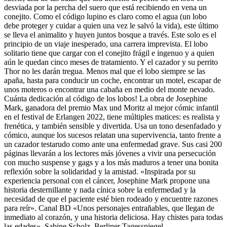
desviada por la percha del suero que está recibiendo en vena un
conejito. Como el código lupino es claro como el agua (un lobo
debe proteger y cuidar a quien una vez le salvó la vida), este último
se lleva el animalito y huyen juntos bosque a través. Este solo es el
principio de un viaje inesperado, una carrera imprevista. El lobo
solitario tiene que cargar con el conejito frágil e ingenuo y a quien
aún le quedan cinco meses de tratamiento. Y el cazador y su perrito
Thor no les darán tregua. Menos mal que el lobo siempre se las
apaña, hasta para conducir un coche, encontrar un motel, escapar de
unos moteros o encontrar una cabaña en medio del monte nevado.
Cuánta dedicación al código de los lobos! La obra de Josephine
Mark, ganadora del premio Max und Moritz al mejor cómic infantil
en el festival de Erlangen 2022, tiene múltiples matices: es realista y
frenética, y también sensible y divertida. Usa un tono desenfadado y
cómico, aunque los sucesos relatan una supervivencia, tanto frente a
un cazador testarudo como ante una enfermedad grave. Sus casi 200
páginas llevarán a los lectores más jóvenes a vivir una persecución
con mucho suspense y gags y a los más maduros a tener una bonita
reflexión sobre la solidaridad y la amistad. «Inspirada por su
experiencia personal con el cáncer, Josephine Mark propone una
historia desternillante y nada cínica sobre la enfermedad y la
necesidad de que el paciente esté bien rodeado y encuentre razones
para reír». Canal BD «Unos personajes entrañables, que llegan de
inmediato al corazón, y una historia deliciosa. Hay chistes para todas
las edades». Sabine Scholz, Berliner Tagesspiegel