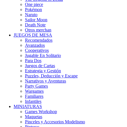
One piece
Pokémon
Naruto
Sailor Moon
Death Note
Otros merchan
JUEGOS DE MESA
Recomendados
Avanzados
Cooperativos
Jugable En Solitario
Para Dos
Juegos de Cartas
Estrategia y Gestión
Puzzles, Deducción y Escape
Narrativos y Aventuras
Party Games
Wargames
Familiares
Infantiles
MINIATURAS
Games Workshop
Maquetas
Pinceles y Accesorios Modelismo
Pinturas