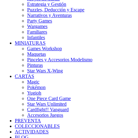
Estrategia y Gestión
Puzzles, Deducción y Escape
Narrativos y Aventuras
Party Games
Wargames
Familiares
Infantiles
MINIATURAS
Games Workshop
Maquetas
Pinceles y Accesorios Modelismo
Pinturas
Star Wars X-Wing
CARTAS
Magic
Pokémon
Yugioh
One Piece Card Game
Star Wars Unlimited
Cardfight!! Vanguard
Accesorios Juegos
PREVENTA
COLECCIONABLES
ACTIVIDADES
BLOG