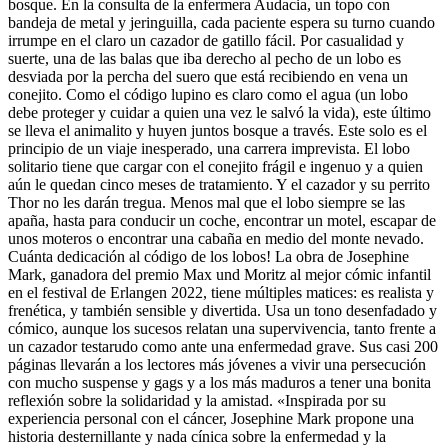
bosque. En la consulta de la enfermera Audacia, un topo con
bandeja de metal y jeringuilla, cada paciente espera su turno cuando
irrumpe en el claro un cazador de gatillo fácil. Por casualidad y
suerte, una de las balas que iba derecho al pecho de un lobo es
desviada por la percha del suero que está recibiendo en vena un
conejito. Como el código lupino es claro como el agua (un lobo
debe proteger y cuidar a quien una vez le salvó la vida), este último
se lleva el animalito y huyen juntos bosque a través. Este solo es el
principio de un viaje inesperado, una carrera imprevista. El lobo
solitario tiene que cargar con el conejito frágil e ingenuo y a quien
aún le quedan cinco meses de tratamiento. Y el cazador y su perrito
Thor no les darán tregua. Menos mal que el lobo siempre se las
apaña, hasta para conducir un coche, encontrar un motel, escapar de
unos moteros o encontrar una cabaña en medio del monte nevado.
Cuánta dedicación al código de los lobos! La obra de Josephine
Mark, ganadora del premio Max und Moritz al mejor cómic infantil
en el festival de Erlangen 2022, tiene múltiples matices: es realista y
frenética, y también sensible y divertida. Usa un tono desenfadado y
cómico, aunque los sucesos relatan una supervivencia, tanto frente a
un cazador testarudo como ante una enfermedad grave. Sus casi 200
páginas llevarán a los lectores más jóvenes a vivir una persecución
con mucho suspense y gags y a los más maduros a tener una bonita
reflexión sobre la solidaridad y la amistad. «Inspirada por su
experiencia personal con el cáncer, Josephine Mark propone una
historia desternillante y nada cínica sobre la enfermedad y la