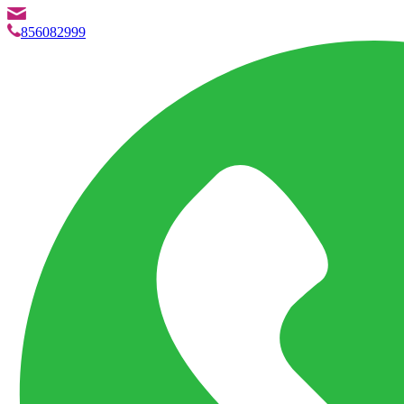
info@marketpvp.es
856082999