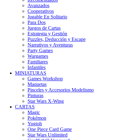
Avanzados
Cooperativos
Jugable En Solitario
Para Dos
Juegos de Cartas
Estrategia y Gestión
Puzzles, Deducción y Escape
Narrativos y Aventuras
Party Games
Wargames
Familiares
Infantiles
MINIATURAS
Games Workshop
Maquetas
Pinceles y Accesorios Modelismo
Pinturas
Star Wars X-Wing
CARTAS
Magic
Pokémon
Yugioh
One Piece Card Game
Star Wars Unlimited