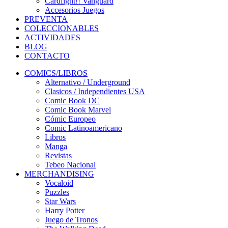
Cardfight!! Vanguard
Accesorios Juegos
PREVENTA
COLECCIONABLES
ACTIVIDADES
BLOG
CONTACTO
COMICS/LIBROS
Alternativo / Underground
Clasicos / Independientes USA
Comic Book DC
Comic Book Marvel
Cómic Europeo
Comic Latinoamericano
Libros
Manga
Revistas
Tebeo Nacional
MERCHANDISING
Vocaloid
Puzzles
Star Wars
Harry Potter
Juego de Tronos