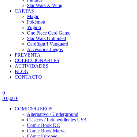
Star Wars X-Wing
CARTAS
Magic
Pokémon
Yugioh
One Piece Card Game
Star Wars Unlimited
Cardfight!! Vanguard
Accesorios Juegos
PREVENTA
COLECCIONABLES
ACTIVIDADES
BLOG
CONTACTO
0
0
0,00
€
COMICS/LIBROS
Alternativo / Underground
Clasicos / Independientes USA
Comic Book DC
Comic Book Marvel
Cómic Europeo