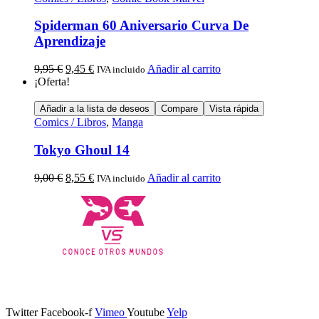
Spiderman 60 Aniversario Curva De
Aprendizaje
9,95
€
9,45
€
Añadir al carrito
IVA incluido
¡Oferta!
Añadir a la lista de deseos
Compare
Vista rápida
Comics / Libros
,
Manga
Tokyo Ghoul 14
9,00
€
8,55
€
Añadir al carrito
IVA incluido
Calle Descalzos, 1,
11401 Jerez de la Frontera, Cádiz
Twitter
Facebook-f
Vimeo
Youtube
Yelp