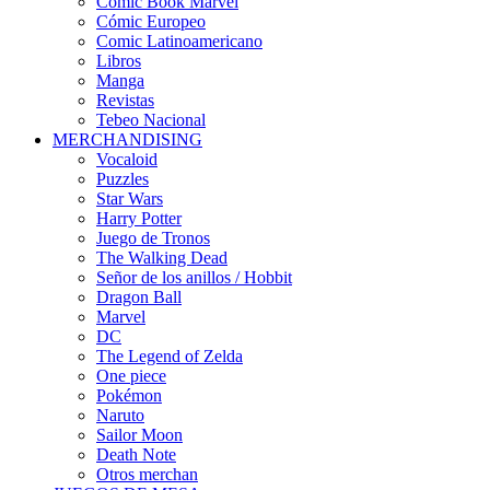
Comic Book Marvel
Cómic Europeo
Comic Latinoamericano
Libros
Manga
Revistas
Tebeo Nacional
MERCHANDISING
Vocaloid
Puzzles
Star Wars
Harry Potter
Juego de Tronos
The Walking Dead
Señor de los anillos / Hobbit
Dragon Ball
Marvel
DC
The Legend of Zelda
One piece
Pokémon
Naruto
Sailor Moon
Death Note
Otros merchan