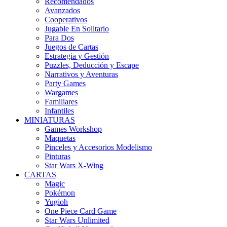
Recomendados
Avanzados
Cooperativos
Jugable En Solitario
Para Dos
Juegos de Cartas
Estrategia y Gestión
Puzzles, Deducción y Escape
Narrativos y Aventuras
Party Games
Wargames
Familiares
Infantiles
MINIATURAS
Games Workshop
Maquetas
Pinceles y Accesorios Modelismo
Pinturas
Star Wars X-Wing
CARTAS
Magic
Pokémon
Yugioh
One Piece Card Game
Star Wars Unlimited