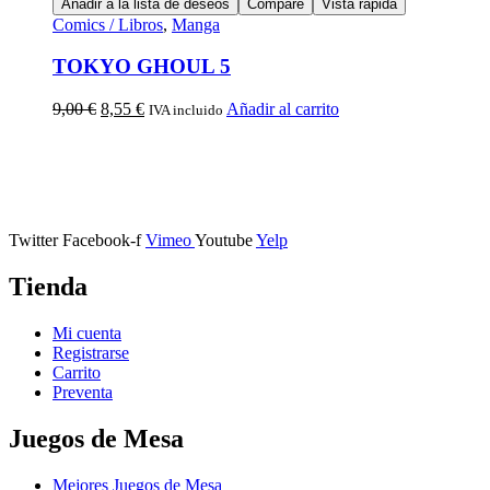
Añadir a la lista de deseos
Compare
Vista rápida
Comics / Libros
,
Manga
TOKYO GHOUL 5
9,00
€
8,55
€
Añadir al carrito
IVA incluido
Calle Descalzos, 1,
11401 Jerez de la Frontera, Cádiz
Twitter
Facebook-f
Vimeo
Youtube
Yelp
Tienda
Mi cuenta
Registrarse
Carrito
Preventa
Juegos de Mesa
Mejores Juegos de Mesa