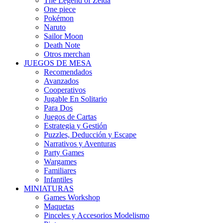
The Legend of Zelda
One piece
Pokémon
Naruto
Sailor Moon
Death Note
Otros merchan
JUEGOS DE MESA
Recomendados
Avanzados
Cooperativos
Jugable En Solitario
Para Dos
Juegos de Cartas
Estrategia y Gestión
Puzzles, Deducción y Escape
Narrativos y Aventuras
Party Games
Wargames
Familiares
Infantiles
MINIATURAS
Games Workshop
Maquetas
Pinceles y Accesorios Modelismo