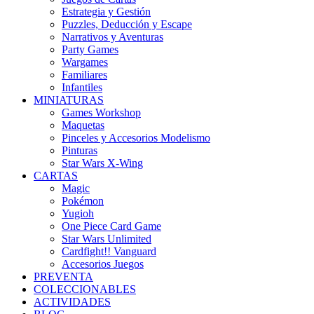
Estrategia y Gestión
Puzzles, Deducción y Escape
Narrativos y Aventuras
Party Games
Wargames
Familiares
Infantiles
MINIATURAS
Games Workshop
Maquetas
Pinceles y Accesorios Modelismo
Pinturas
Star Wars X-Wing
CARTAS
Magic
Pokémon
Yugioh
One Piece Card Game
Star Wars Unlimited
Cardfight!! Vanguard
Accesorios Juegos
PREVENTA
COLECCIONABLES
ACTIVIDADES