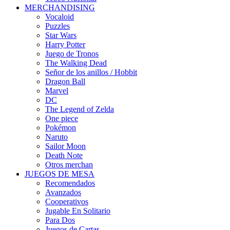
MERCHANDISING
Vocaloid
Puzzles
Star Wars
Harry Potter
Juego de Tronos
The Walking Dead
Señor de los anillos / Hobbit
Dragon Ball
Marvel
DC
The Legend of Zelda
One piece
Pokémon
Naruto
Sailor Moon
Death Note
Otros merchan
JUEGOS DE MESA
Recomendados
Avanzados
Cooperativos
Jugable En Solitario
Para Dos
Juegos de Cartas