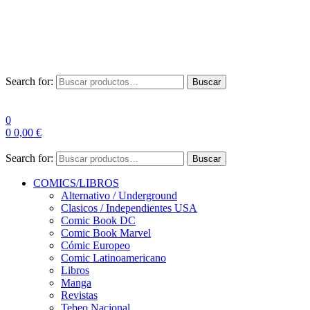
Envío Gratis a partir de 100€ para Península
Las entregas pueden sufrir demoras por alta demanda en las
empresas de mensajería.
Search for:
Buscar
0
0
0,00
€
Search for:
Buscar
COMICS/LIBROS
Alternativo / Underground
Clasicos / Independientes USA
Comic Book DC
Comic Book Marvel
Cómic Europeo
Comic Latinoamericano
Libros
Manga
Revistas
Tebeo Nacional