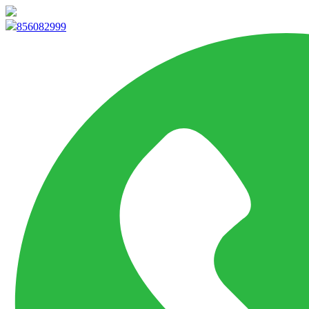
info@marketpvp.es
856082999