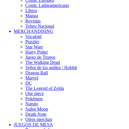
Cómic Europeo
Comic Latinoamericano
Libros
Manga
Revistas
Tebeo Nacional
MERCHANDISING
Vocaloid
Puzzles
Star Wars
Harry Potter
Juego de Tronos
The Walking Dead
Señor de los anillos / Hobbit
Dragon Ball
Marvel
DC
The Legend of Zelda
One piece
Pokémon
Naruto
Sailor Moon
Death Note
Otros merchan
JUEGOS DE MESA