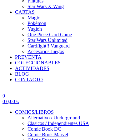
Pinturas
Star Wars X-Wing
CARTAS
Magic
Pokémon
Yugioh
One Piece Card Game
Star Wars Unlimited
Cardfight!! Vanguard
Accesorios Juegos
PREVENTA
COLECCIONABLES
ACTIVIDADES
BLOG
CONTACTO
0
0
0,00
€
COMICS/LIBROS
Alternativo / Underground
Clasicos / Independientes USA
Comic Book DC
Comic Book Marvel