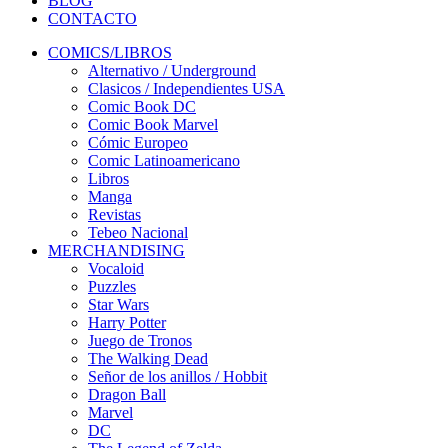
BLOG
CONTACTO
COMICS/LIBROS
Alternativo / Underground
Clasicos / Independientes USA
Comic Book DC
Comic Book Marvel
Cómic Europeo
Comic Latinoamericano
Libros
Manga
Revistas
Tebeo Nacional
MERCHANDISING
Vocaloid
Puzzles
Star Wars
Harry Potter
Juego de Tronos
The Walking Dead
Señor de los anillos / Hobbit
Dragon Ball
Marvel
DC