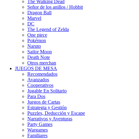
The Walking Dead
Señor de los anillos / Hobbit
Dragon Ball
Marvel
DC
The Legend of Zelda
One piece
Pokémon
Naruto
Sailor Moon
Death Note
Otros merchan
JUEGOS DE MESA
Recomendados
Avanzados
Cooperativos
Jugable En Solitario
Para Dos
Juegos de Cartas
Estrategia y Gestión
Puzzles, Deducción y Escape
Narrativos y Aventuras
Party Games
Wargames
Familiares