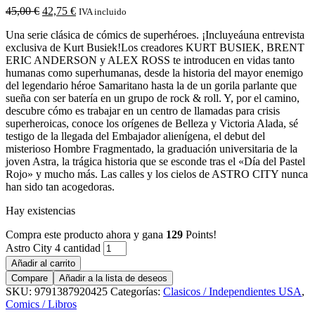
45,00
€
42,75
€
IVA incluido
Una serie clásica de cómics de superhéroes. ¡Incluyeáuna entrevista
exclusiva de Kurt Busiek!Los creadores KURT BUSIEK, BRENT
ERIC ANDERSON y ALEX ROSS te introducen en vidas tanto
humanas como superhumanas, desde la historia del mayor enemigo
del legendario héroe Samaritano hasta la de un gorila parlante que
sueña con ser batería en un grupo de rock & roll. Y, por el camino,
descubre cómo es trabajar en un centro de llamadas para crisis
superheroicas, conoce los orígenes de Belleza y Victoria Alada, sé
testigo de la llegada del Embajador alienígena, el debut del
misterioso Hombre Fragmentado, la graduación universitaria de la
joven Astra, la trágica historia que se esconde tras el «Día del Pastel
Rojo» y mucho más. Las calles y los cielos de ASTRO CITY nunca
han sido tan acogedoras.
Hay existencias
Compra este producto ahora y gana
129
Points!
Astro City 4 cantidad
Añadir al carrito
Compare
Añadir a la lista de deseos
SKU:
9791387920425
Categorías:
Clasicos / Independientes USA
,
Comics / Libros