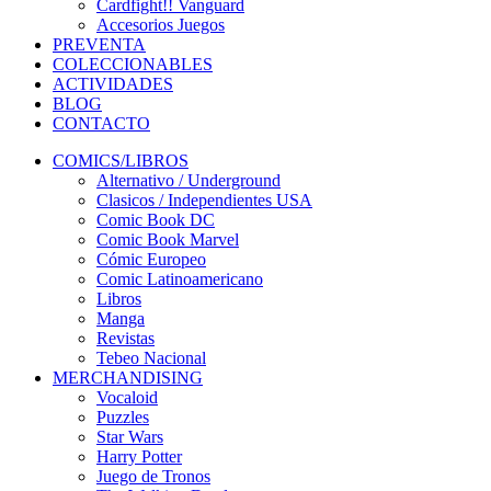
Cardfight!! Vanguard
Accesorios Juegos
PREVENTA
COLECCIONABLES
ACTIVIDADES
BLOG
CONTACTO
COMICS/LIBROS
Alternativo / Underground
Clasicos / Independientes USA
Comic Book DC
Comic Book Marvel
Cómic Europeo
Comic Latinoamericano
Libros
Manga
Revistas
Tebeo Nacional
MERCHANDISING
Vocaloid
Puzzles
Star Wars
Harry Potter
Juego de Tronos