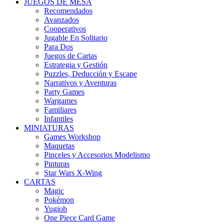
JUEGOS DE MESA
Recomendados
Avanzados
Cooperativos
Jugable En Solitario
Para Dos
Juegos de Cartas
Estrategia y Gestión
Puzzles, Deducción y Escape
Narrativos y Aventuras
Party Games
Wargames
Familiares
Infantiles
MINIATURAS
Games Workshop
Maquetas
Pinceles y Accesorios Modelismo
Pinturas
Star Wars X-Wing
CARTAS
Magic
Pokémon
Yugioh
One Piece Card Game