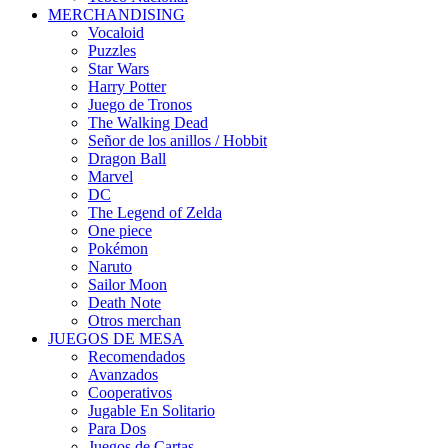
MERCHANDISING
Vocaloid
Puzzles
Star Wars
Harry Potter
Juego de Tronos
The Walking Dead
Señor de los anillos / Hobbit
Dragon Ball
Marvel
DC
The Legend of Zelda
One piece
Pokémon
Naruto
Sailor Moon
Death Note
Otros merchan
JUEGOS DE MESA
Recomendados
Avanzados
Cooperativos
Jugable En Solitario
Para Dos
Juegos de Cartas