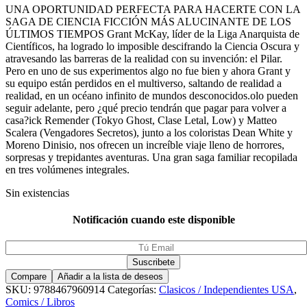
UNA OPORTUNIDAD PERFECTA PARA HACERTE CON LA
SAGA DE CIENCIA FICCIÓN MÁS ALUCINANTE DE LOS
ÚLTIMOS TIEMPOS Grant McKay, líder de la Liga Anarquista de
Científicos, ha logrado lo imposible descifrando la Ciencia Oscura y
atravesando las barreras de la realidad con su invención: el Pilar.
Pero en uno de sus experimentos algo no fue bien y ahora Grant y
su equipo están perdidos en el multiverso, saltando de realidad a
realidad, en un océano infinito de mundos desconocidos.olo pueden
seguir adelante, pero ¿qué precio tendrán que pagar para volver a
casa?ick Remender (Tokyo Ghost, Clase Letal, Low) y Matteo
Scalera (Vengadores Secretos), junto a los coloristas Dean White y
Moreno Dinisio, nos ofrecen un increíble viaje lleno de horrores,
sorpresas y trepidantes aventuras. Una gran saga familiar recopilada
en tres volúmenes integrales.
Sin existencias
Notificación cuando este disponible
Compare
Añadir a la lista de deseos
SKU:
9788467960914
Categorías:
Clasicos / Independientes USA
,
Comics / Libros