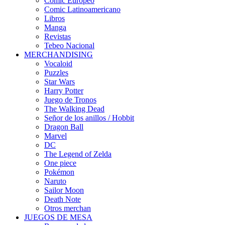
Cómic Europeo
Comic Latinoamericano
Libros
Manga
Revistas
Tebeo Nacional
MERCHANDISING
Vocaloid
Puzzles
Star Wars
Harry Potter
Juego de Tronos
The Walking Dead
Señor de los anillos / Hobbit
Dragon Ball
Marvel
DC
The Legend of Zelda
One piece
Pokémon
Naruto
Sailor Moon
Death Note
Otros merchan
JUEGOS DE MESA