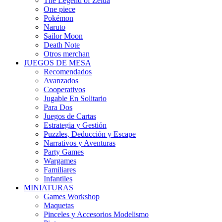
The Legend of Zelda
One piece
Pokémon
Naruto
Sailor Moon
Death Note
Otros merchan
JUEGOS DE MESA
Recomendados
Avanzados
Cooperativos
Jugable En Solitario
Para Dos
Juegos de Cartas
Estrategia y Gestión
Puzzles, Deducción y Escape
Narrativos y Aventuras
Party Games
Wargames
Familiares
Infantiles
MINIATURAS
Games Workshop
Maquetas
Pinceles y Accesorios Modelismo