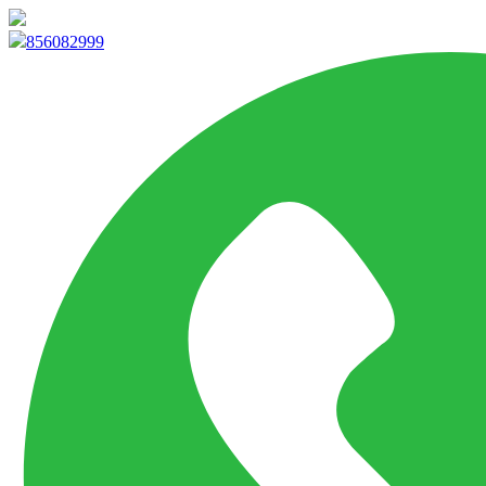
info@marketpvp.es
856082999