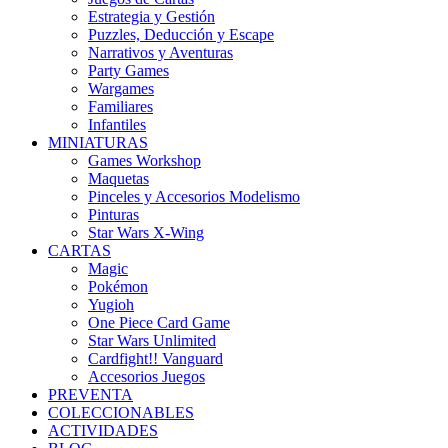
Estrategia y Gestión
Puzzles, Deducción y Escape
Narrativos y Aventuras
Party Games
Wargames
Familiares
Infantiles
MINIATURAS
Games Workshop
Maquetas
Pinceles y Accesorios Modelismo
Pinturas
Star Wars X-Wing
CARTAS
Magic
Pokémon
Yugioh
One Piece Card Game
Star Wars Unlimited
Cardfight!! Vanguard
Accesorios Juegos
PREVENTA
COLECCIONABLES
ACTIVIDADES