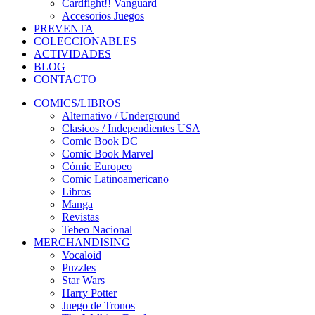
Cardfight!! Vanguard
Accesorios Juegos
PREVENTA
COLECCIONABLES
ACTIVIDADES
BLOG
CONTACTO
COMICS/LIBROS
Alternativo / Underground
Clasicos / Independientes USA
Comic Book DC
Comic Book Marvel
Cómic Europeo
Comic Latinoamericano
Libros
Manga
Revistas
Tebeo Nacional
MERCHANDISING
Vocaloid
Puzzles
Star Wars
Harry Potter
Juego de Tronos