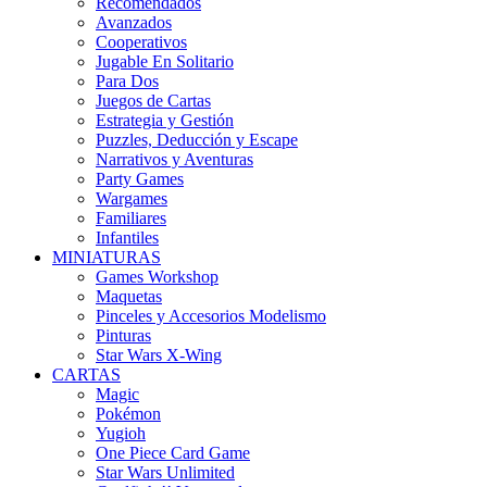
Recomendados
Avanzados
Cooperativos
Jugable En Solitario
Para Dos
Juegos de Cartas
Estrategia y Gestión
Puzzles, Deducción y Escape
Narrativos y Aventuras
Party Games
Wargames
Familiares
Infantiles
MINIATURAS
Games Workshop
Maquetas
Pinceles y Accesorios Modelismo
Pinturas
Star Wars X-Wing
CARTAS
Magic
Pokémon
Yugioh
One Piece Card Game
Star Wars Unlimited