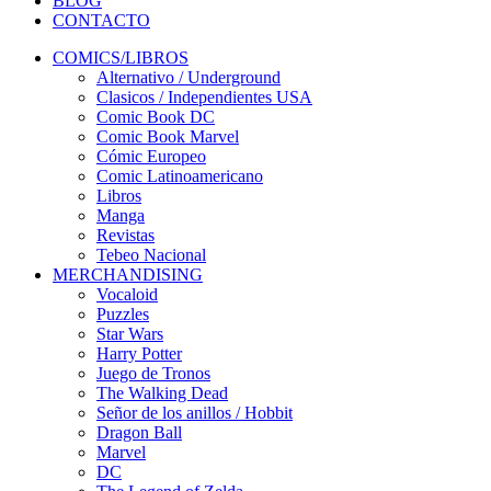
BLOG
CONTACTO
COMICS/LIBROS
Alternativo / Underground
Clasicos / Independientes USA
Comic Book DC
Comic Book Marvel
Cómic Europeo
Comic Latinoamericano
Libros
Manga
Revistas
Tebeo Nacional
MERCHANDISING
Vocaloid
Puzzles
Star Wars
Harry Potter
Juego de Tronos
The Walking Dead
Señor de los anillos / Hobbit
Dragon Ball
Marvel
DC