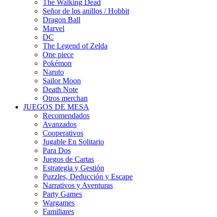
The Walking Dead
Señor de los anillos / Hobbit
Dragon Ball
Marvel
DC
The Legend of Zelda
One piece
Pokémon
Naruto
Sailor Moon
Death Note
Otros merchan
JUEGOS DE MESA
Recomendados
Avanzados
Cooperativos
Jugable En Solitario
Para Dos
Juegos de Cartas
Estrategia y Gestión
Puzzles, Deducción y Escape
Narrativos y Aventuras
Party Games
Wargames
Familiares