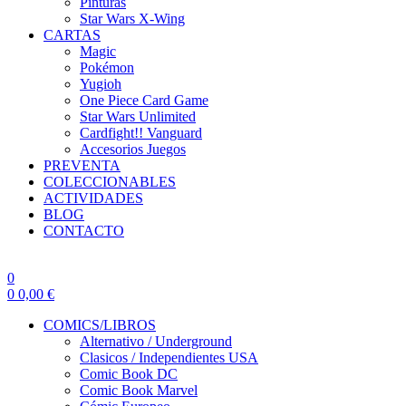
Pinturas
Star Wars X-Wing
CARTAS
Magic
Pokémon
Yugioh
One Piece Card Game
Star Wars Unlimited
Cardfight!! Vanguard
Accesorios Juegos
PREVENTA
COLECCIONABLES
ACTIVIDADES
BLOG
CONTACTO
0
0
0,00
€
COMICS/LIBROS
Alternativo / Underground
Clasicos / Independientes USA
Comic Book DC
Comic Book Marvel