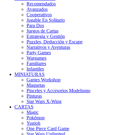
Recomendados
Avanzados
Cooperativos
Jugable En Solitario
Para Dos
Juegos de Cartas
Estrategia y Gestión
Puzzles, Deducción y Escape
Narrativos y Aventuras
Party Games
Wargames
Familiares
Infantiles
MINIATURAS
Games Workshop
Maquetas
Pinceles y Accesorios Modelismo
Pinturas
Star Wars X-Wing
CARTAS
Magic
Pokémon
Yugioh
One Piece Card Game
Star Wars Unlimited