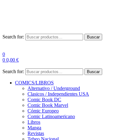
Envío Gratis a partir de 100€ para Península
Las entregas pueden sufrir demoras por alta demanda en las
empresas de mensajería.
Search for:
Buscar
0
0
0,00
€
Search for:
Buscar
COMICS/LIBROS
Alternativo / Underground
Clasicos / Independientes USA
Comic Book DC
Comic Book Marvel
Cómic Europeo
Comic Latinoamericano
Libros
Manga
Revistas
Tebeo Nacional