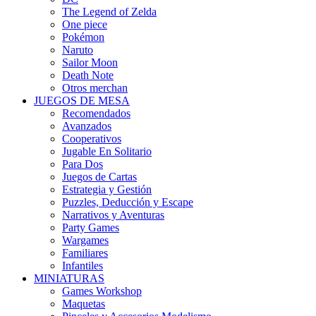
The Legend of Zelda
One piece
Pokémon
Naruto
Sailor Moon
Death Note
Otros merchan
JUEGOS DE MESA
Recomendados
Avanzados
Cooperativos
Jugable En Solitario
Para Dos
Juegos de Cartas
Estrategia y Gestión
Puzzles, Deducción y Escape
Narrativos y Aventuras
Party Games
Wargames
Familiares
Infantiles
MINIATURAS
Games Workshop
Maquetas