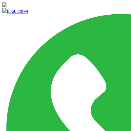
info@marketpvp.es
856082999