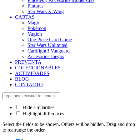
Pinceles y Accesorios Modelismo
Pinturas
Star Wars X-Wing
CARTAS
Magic
Pokémon
Yugioh
One Piece Card Game
Star Wars Unlimited
Cardfight!! Vanguard
Accesorios Juegos
PREVENTA
COLECCIONABLES
ACTIVIDADES
BLOG
CONTACTO
Hide similarities
Highlight differences
Select the fields to be shown. Others will be hidden. Drag and drop
to rearrange the order.