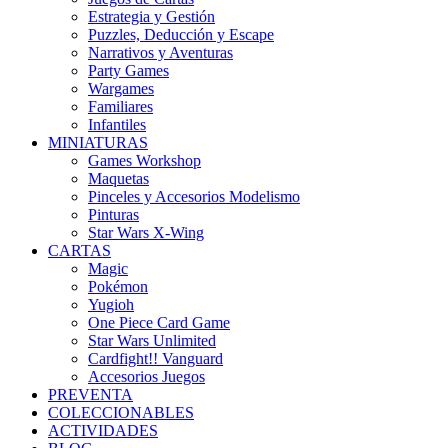
Estrategia y Gestión
Puzzles, Deducción y Escape
Narrativos y Aventuras
Party Games
Wargames
Familiares
Infantiles
MINIATURAS
Games Workshop
Maquetas
Pinceles y Accesorios Modelismo
Pinturas
Star Wars X-Wing
CARTAS
Magic
Pokémon
Yugioh
One Piece Card Game
Star Wars Unlimited
Cardfight!! Vanguard
Accesorios Juegos
PREVENTA
COLECCIONABLES
ACTIVIDADES