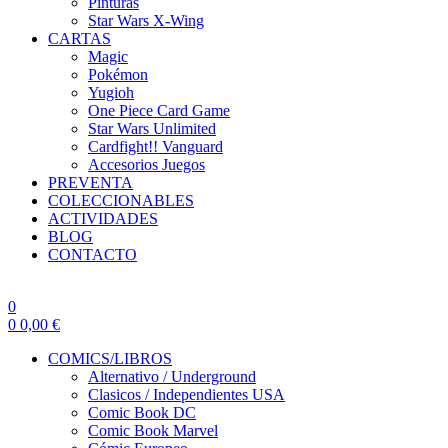
Pinturas
Star Wars X-Wing
CARTAS
Magic
Pokémon
Yugioh
One Piece Card Game
Star Wars Unlimited
Cardfight!! Vanguard
Accesorios Juegos
PREVENTA
COLECCIONABLES
ACTIVIDADES
BLOG
CONTACTO
0
0
0,00
€
COMICS/LIBROS
Alternativo / Underground
Clasicos / Independientes USA
Comic Book DC
Comic Book Marvel