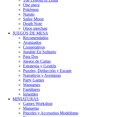
The Legend of Zelda
One piece
Pokémon
Naruto
Sailor Moon
Death Note
Otros merchan
JUEGOS DE MESA
Recomendados
Avanzados
Cooperativos
Jugable En Solitario
Para Dos
Juegos de Cartas
Estrategia y Gestión
Puzzles, Deducción y Escape
Narrativos y Aventuras
Party Games
Wargames
Familiares
Infantiles
MINIATURAS
Games Workshop
Maquetas
Pinceles y Accesorios Modelismo