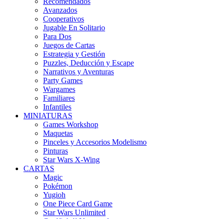
Recomendados
Avanzados
Cooperativos
Jugable En Solitario
Para Dos
Juegos de Cartas
Estrategia y Gestión
Puzzles, Deducción y Escape
Narrativos y Aventuras
Party Games
Wargames
Familiares
Infantiles
MINIATURAS
Games Workshop
Maquetas
Pinceles y Accesorios Modelismo
Pinturas
Star Wars X-Wing
CARTAS
Magic
Pokémon
Yugioh
One Piece Card Game
Star Wars Unlimited