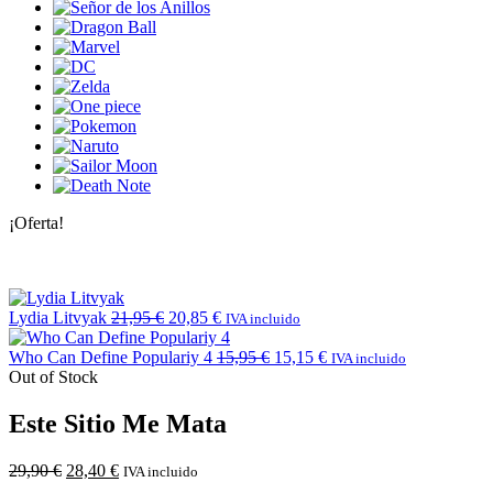
¡Oferta!
Lydia Litvyak
21,95
€
20,85
€
IVA incluido
Who Can Define Populariy 4
15,95
€
15,15
€
IVA incluido
Out of Stock
Este Sitio Me Mata
29,90
€
28,40
€
IVA incluido