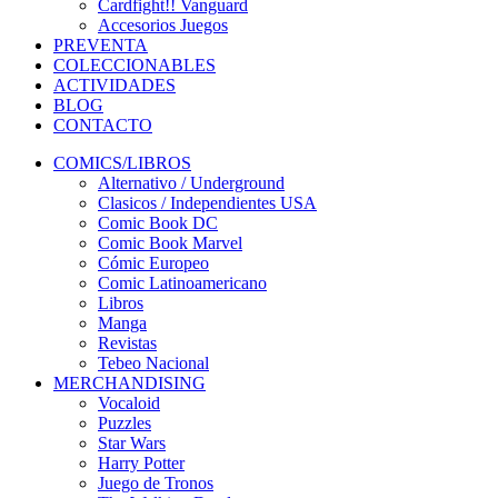
Cardfight!! Vanguard
Accesorios Juegos
PREVENTA
COLECCIONABLES
ACTIVIDADES
BLOG
CONTACTO
COMICS/LIBROS
Alternativo / Underground
Clasicos / Independientes USA
Comic Book DC
Comic Book Marvel
Cómic Europeo
Comic Latinoamericano
Libros
Manga
Revistas
Tebeo Nacional
MERCHANDISING
Vocaloid
Puzzles
Star Wars
Harry Potter
Juego de Tronos