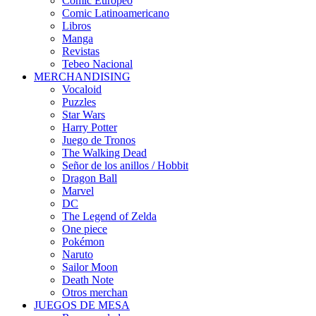
Cómic Europeo
Comic Latinoamericano
Libros
Manga
Revistas
Tebeo Nacional
MERCHANDISING
Vocaloid
Puzzles
Star Wars
Harry Potter
Juego de Tronos
The Walking Dead
Señor de los anillos / Hobbit
Dragon Ball
Marvel
DC
The Legend of Zelda
One piece
Pokémon
Naruto
Sailor Moon
Death Note
Otros merchan
JUEGOS DE MESA