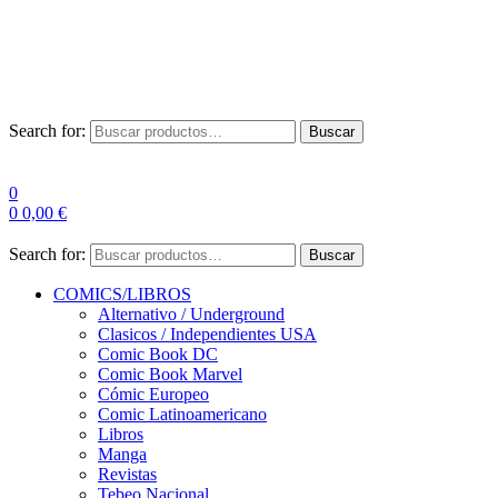
Envío Gratis a partir de 100€ para Península
Las entregas pueden sufrir demoras por alta demanda en las
empresas de mensajería.
Search for:
Buscar
0
0
0,00
€
Search for:
Buscar
COMICS/LIBROS
Alternativo / Underground
Clasicos / Independientes USA
Comic Book DC
Comic Book Marvel
Cómic Europeo
Comic Latinoamericano
Libros
Manga
Revistas
Tebeo Nacional