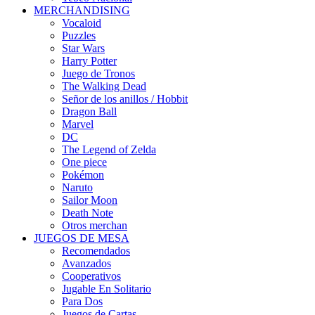
MERCHANDISING
Vocaloid
Puzzles
Star Wars
Harry Potter
Juego de Tronos
The Walking Dead
Señor de los anillos / Hobbit
Dragon Ball
Marvel
DC
The Legend of Zelda
One piece
Pokémon
Naruto
Sailor Moon
Death Note
Otros merchan
JUEGOS DE MESA
Recomendados
Avanzados
Cooperativos
Jugable En Solitario
Para Dos
Juegos de Cartas