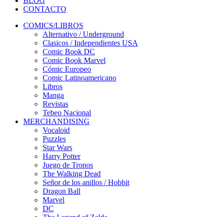
BLOG
CONTACTO
COMICS/LIBROS
Alternativo / Underground
Clasicos / Independientes USA
Comic Book DC
Comic Book Marvel
Cómic Europeo
Comic Latinoamericano
Libros
Manga
Revistas
Tebeo Nacional
MERCHANDISING
Vocaloid
Puzzles
Star Wars
Harry Potter
Juego de Tronos
The Walking Dead
Señor de los anillos / Hobbit
Dragon Ball
Marvel
DC