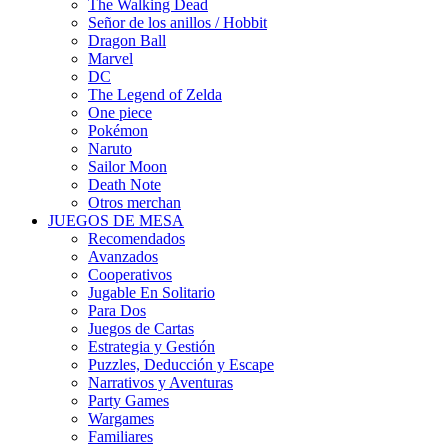
The Walking Dead
Señor de los anillos / Hobbit
Dragon Ball
Marvel
DC
The Legend of Zelda
One piece
Pokémon
Naruto
Sailor Moon
Death Note
Otros merchan
JUEGOS DE MESA
Recomendados
Avanzados
Cooperativos
Jugable En Solitario
Para Dos
Juegos de Cartas
Estrategia y Gestión
Puzzles, Deducción y Escape
Narrativos y Aventuras
Party Games
Wargames
Familiares