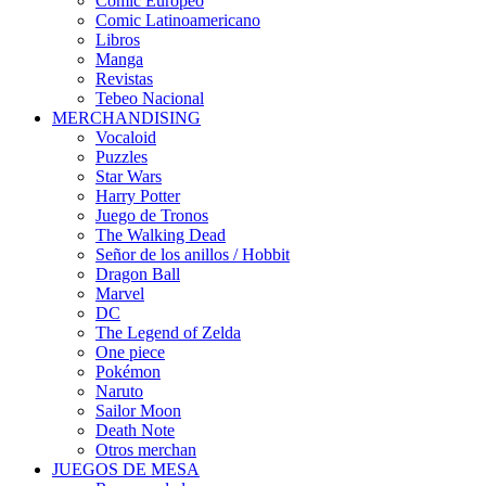
Cómic Europeo
Comic Latinoamericano
Libros
Manga
Revistas
Tebeo Nacional
MERCHANDISING
Vocaloid
Puzzles
Star Wars
Harry Potter
Juego de Tronos
The Walking Dead
Señor de los anillos / Hobbit
Dragon Ball
Marvel
DC
The Legend of Zelda
One piece
Pokémon
Naruto
Sailor Moon
Death Note
Otros merchan
JUEGOS DE MESA