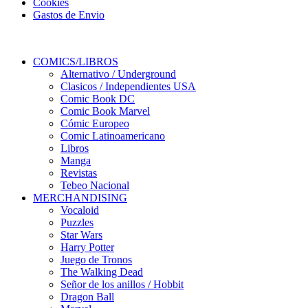
Cookies
Gastos de Envio
COMICS/LIBROS
Alternativo / Underground
Clasicos / Independientes USA
Comic Book DC
Comic Book Marvel
Cómic Europeo
Comic Latinoamericano
Libros
Manga
Revistas
Tebeo Nacional
MERCHANDISING
Vocaloid
Puzzles
Star Wars
Harry Potter
Juego de Tronos
The Walking Dead
Señor de los anillos / Hobbit
Dragon Ball