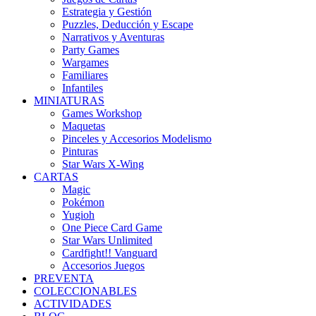
Estrategia y Gestión
Puzzles, Deducción y Escape
Narrativos y Aventuras
Party Games
Wargames
Familiares
Infantiles
MINIATURAS
Games Workshop
Maquetas
Pinceles y Accesorios Modelismo
Pinturas
Star Wars X-Wing
CARTAS
Magic
Pokémon
Yugioh
One Piece Card Game
Star Wars Unlimited
Cardfight!! Vanguard
Accesorios Juegos
PREVENTA
COLECCIONABLES
ACTIVIDADES