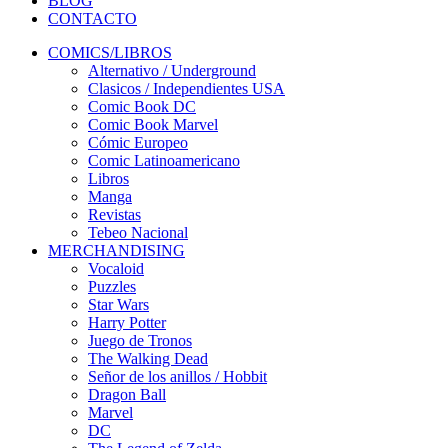
BLOG
CONTACTO
COMICS/LIBROS
Alternativo / Underground
Clasicos / Independientes USA
Comic Book DC
Comic Book Marvel
Cómic Europeo
Comic Latinoamericano
Libros
Manga
Revistas
Tebeo Nacional
MERCHANDISING
Vocaloid
Puzzles
Star Wars
Harry Potter
Juego de Tronos
The Walking Dead
Señor de los anillos / Hobbit
Dragon Ball
Marvel
DC