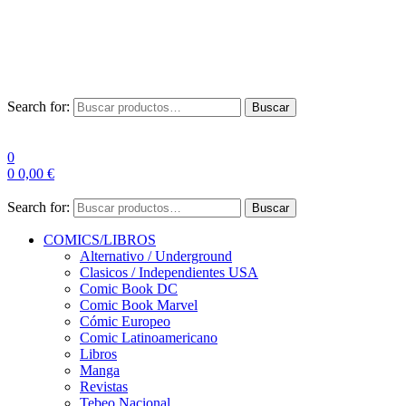
Envío Gratis a partir de 100€ para Península
Las entregas pueden sufrir demoras por alta demanda en las
empresas de mensajería.
Search for:
Buscar
0
0
0,00
€
Search for:
Buscar
COMICS/LIBROS
Alternativo / Underground
Clasicos / Independientes USA
Comic Book DC
Comic Book Marvel
Cómic Europeo
Comic Latinoamericano
Libros
Manga
Revistas
Tebeo Nacional