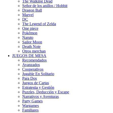
The Walking Dead
Señor de los anillos / Hobbit
Dragon Ball
Marvel
DC
The Legend of Zelda
One piece
Pokémon
Naruto
Sailor Moon
Death Note
Otros merchan
JUEGOS DE MESA
Recomendados
Avanzados
Cooperativos
Jugable En Solitario
Para Dos
Juegos de Cartas
Estrategia y Gestión
Puzzles, Deducción y Escape
Narrativos y Aventuras
Party Games
Wargames
Familiares