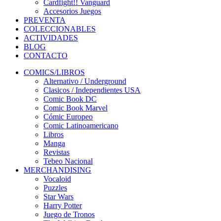
Cardfight!! Vanguard
Accesorios Juegos
PREVENTA
COLECCIONABLES
ACTIVIDADES
BLOG
CONTACTO
COMICS/LIBROS
Alternativo / Underground
Clasicos / Independientes USA
Comic Book DC
Comic Book Marvel
Cómic Europeo
Comic Latinoamericano
Libros
Manga
Revistas
Tebeo Nacional
MERCHANDISING
Vocaloid
Puzzles
Star Wars
Harry Potter
Juego de Tronos