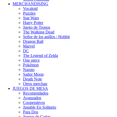
MERCHANDISING
Vocaloid
Puzzles
Star Wars
Harry Potter
Juego de Tronos
The Walking Dead
Señor de los anillos / Hobbit
Dragon Ball
Marvel
DC
The Legend of Zelda
One piece
Pokémon
Naruto
Sailor Moon
Death Note
Otros merchan
JUEGOS DE MESA
Recomendados
Avanzados
Cooperativos
Jugable En Solitario
Para Dos
Juegos de Cartas