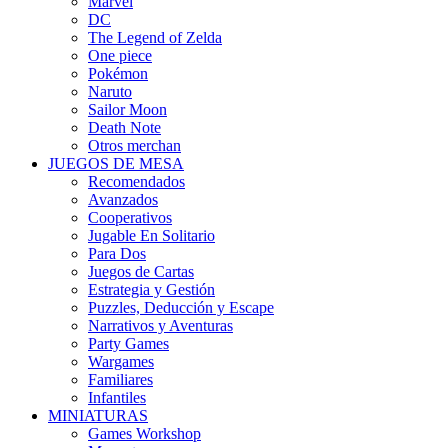
Marvel
DC
The Legend of Zelda
One piece
Pokémon
Naruto
Sailor Moon
Death Note
Otros merchan
JUEGOS DE MESA
Recomendados
Avanzados
Cooperativos
Jugable En Solitario
Para Dos
Juegos de Cartas
Estrategia y Gestión
Puzzles, Deducción y Escape
Narrativos y Aventuras
Party Games
Wargames
Familiares
Infantiles
MINIATURAS
Games Workshop