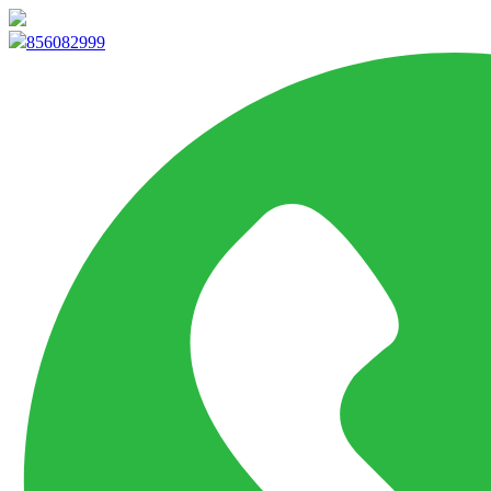
info@marketpvp.es
856082999