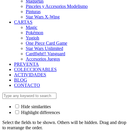
Maquetas
Pinceles y Accesorios Modelismo
Pinturas
Star Wars X-Wing
CARTAS
Magic
Pokémon
Yugioh
One Piece Card Game
Star Wars Unlimited
Cardfight!! Vanguard
Accesorios Juegos
PREVENTA
COLECCIONABLES
ACTIVIDADES
BLOG
CONTACTO
Hide similarities
Highlight differences
Select the fields to be shown. Others will be hidden. Drag and drop
to rearrange the order.