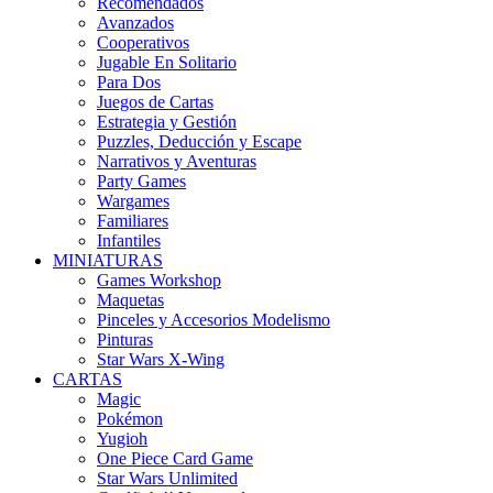
Recomendados
Avanzados
Cooperativos
Jugable En Solitario
Para Dos
Juegos de Cartas
Estrategia y Gestión
Puzzles, Deducción y Escape
Narrativos y Aventuras
Party Games
Wargames
Familiares
Infantiles
MINIATURAS
Games Workshop
Maquetas
Pinceles y Accesorios Modelismo
Pinturas
Star Wars X-Wing
CARTAS
Magic
Pokémon
Yugioh
One Piece Card Game
Star Wars Unlimited