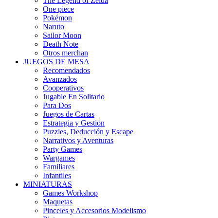
The Legend of Zelda
One piece
Pokémon
Naruto
Sailor Moon
Death Note
Otros merchan
JUEGOS DE MESA
Recomendados
Avanzados
Cooperativos
Jugable En Solitario
Para Dos
Juegos de Cartas
Estrategia y Gestión
Puzzles, Deducción y Escape
Narrativos y Aventuras
Party Games
Wargames
Familiares
Infantiles
MINIATURAS
Games Workshop
Maquetas
Pinceles y Accesorios Modelismo