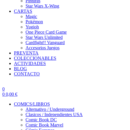
Pinturas
Star Wars X-Wing
CARTAS
Magic
Pokémon
Yugioh
One Piece Card Game
Star Wars Unlimited
Cardfight!! Vanguard
Accesorios Juegos
PREVENTA
COLECCIONABLES
ACTIVIDADES
BLOG
CONTACTO
0
0
0,00
€
COMICS/LIBROS
Alternativo / Underground
Clasicos / Independientes USA
Comic Book DC
Comic Book Marvel