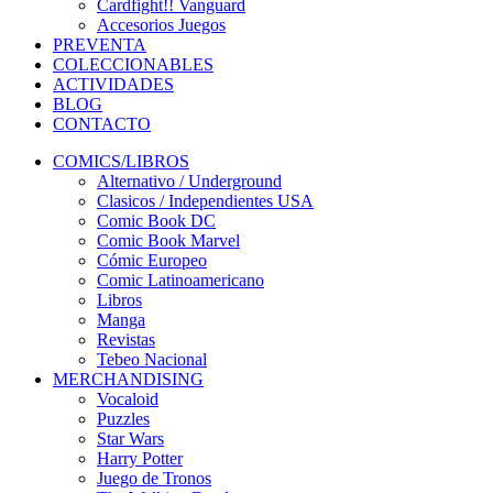
Cardfight!! Vanguard
Accesorios Juegos
PREVENTA
COLECCIONABLES
ACTIVIDADES
BLOG
CONTACTO
COMICS/LIBROS
Alternativo / Underground
Clasicos / Independientes USA
Comic Book DC
Comic Book Marvel
Cómic Europeo
Comic Latinoamericano
Libros
Manga
Revistas
Tebeo Nacional
MERCHANDISING
Vocaloid
Puzzles
Star Wars
Harry Potter
Juego de Tronos