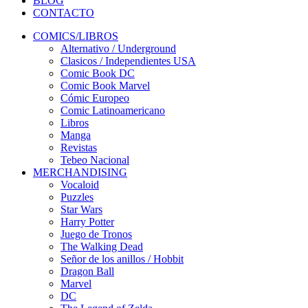
BLOG
CONTACTO
COMICS/LIBROS
Alternativo / Underground
Clasicos / Independientes USA
Comic Book DC
Comic Book Marvel
Cómic Europeo
Comic Latinoamericano
Libros
Manga
Revistas
Tebeo Nacional
MERCHANDISING
Vocaloid
Puzzles
Star Wars
Harry Potter
Juego de Tronos
The Walking Dead
Señor de los anillos / Hobbit
Dragon Ball
Marvel
DC