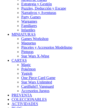
Estrategia y Gestión
Puzzles, Deducción y Escape
Narrativos y Aventuras
Party Games
Wargames
Familiares
Infantiles
MINIATURAS
Games Workshop
Maquetas
Pinceles y Accesorios Modelismo
Pinturas
Star Wars X-Wing
CARTAS
Magic
Pokémon
Yugioh
One Piece Card Game
Star Wars Unlimited
Cardfight!! Vanguard
Accesorios Juegos
PREVENTA
COLECCIONABLES
ACTIVIDADES