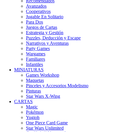
Recomendados
Avanzados
Cooperativos
Jugable En Solitario
Para Dos
Juegos de Cartas
Estrategia y Gestión
Puzzles, Deducción y Escape
Narrativos y Aventuras
Party Games
Wargames
Familiares
Infantiles
MINIATURAS
Games Workshop
Maquetas
Pinceles y Accesorios Modelismo
Pinturas
Star Wars X-Wing
CARTAS
Magic
Pokémon
Yugioh
One Piece Card Game
Star Wars Unlimited