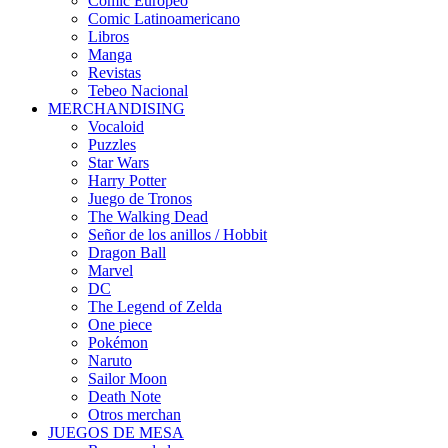
Cómic Europeo
Comic Latinoamericano
Libros
Manga
Revistas
Tebeo Nacional
MERCHANDISING
Vocaloid
Puzzles
Star Wars
Harry Potter
Juego de Tronos
The Walking Dead
Señor de los anillos / Hobbit
Dragon Ball
Marvel
DC
The Legend of Zelda
One piece
Pokémon
Naruto
Sailor Moon
Death Note
Otros merchan
JUEGOS DE MESA