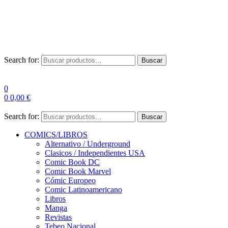
Envío Gratis a partir de 100€ para Península
Las entregas pueden sufrir demoras por alta demanda en las
empresas de mensajería.
Search for:
Buscar
0
0
0,00
€
Search for:
Buscar
COMICS/LIBROS
Alternativo / Underground
Clasicos / Independientes USA
Comic Book DC
Comic Book Marvel
Cómic Europeo
Comic Latinoamericano
Libros
Manga
Revistas
Tebeo Nacional