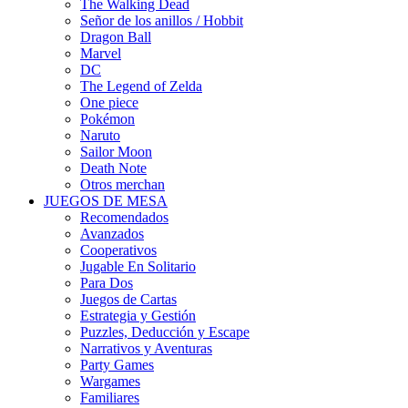
The Walking Dead
Señor de los anillos / Hobbit
Dragon Ball
Marvel
DC
The Legend of Zelda
One piece
Pokémon
Naruto
Sailor Moon
Death Note
Otros merchan
JUEGOS DE MESA
Recomendados
Avanzados
Cooperativos
Jugable En Solitario
Para Dos
Juegos de Cartas
Estrategia y Gestión
Puzzles, Deducción y Escape
Narrativos y Aventuras
Party Games
Wargames
Familiares