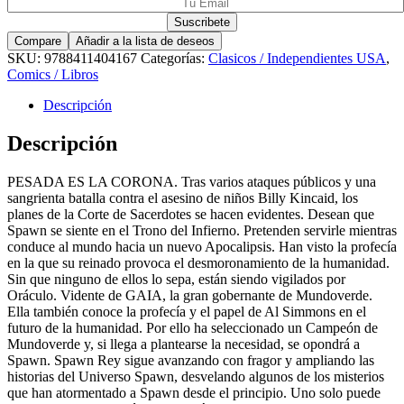
Compare
Añadir a la lista de deseos
SKU:
9788411404167
Categorías:
Clasicos / Independientes USA
,
Comics / Libros
Descripción
Descripción
PESADA ES LA CORONA. Tras varios ataques públicos y una
sangrienta batalla contra el asesino de niños Billy Kincaid, los
planes de la Corte de Sacerdotes se hacen evidentes. Desean que
Spawn se siente en el Trono del Infierno. Pretenden servirle mientras
conduce al mundo hacia un nuevo Apocalipsis. Han visto la profecía
en la que su reinado provoca el desmoronamiento de la humanidad.
Sin que ninguno de ellos lo sepa, están siendo vigilados por
Oráculo. Vidente de GAIA, la gran gobernante de Mundoverde.
Ella también conoce la profecía y el papel de Al Simmons en el
futuro de la humanidad. Por ello ha seleccionado un Campeón de
Mundoverde y, si llega a plantearse la necesidad, se opondrá a
Spawn. Spawn Rey sigue avanzando con fragor y ampliando las
historias del Universo Spawn, desvelando algunos de los misterios
que han atormentado a Spawn desde el principio. Uno solo puede