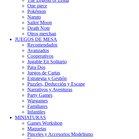
The Legend of Zelda
One piece
Pokémon
Naruto
Sailor Moon
Death Note
Otros merchan
JUEGOS DE MESA
Recomendados
Avanzados
Cooperativos
Jugable En Solitario
Para Dos
Juegos de Cartas
Estrategia y Gestión
Puzzles, Deducción y Escape
Narrativos y Aventuras
Party Games
Wargames
Familiares
Infantiles
MINIATURAS
Games Workshop
Maquetas
Pinceles y Accesorios Modelismo