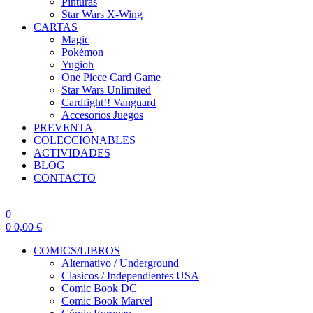
Pinturas
Star Wars X-Wing
CARTAS
Magic
Pokémon
Yugioh
One Piece Card Game
Star Wars Unlimited
Cardfight!! Vanguard
Accesorios Juegos
PREVENTA
COLECCIONABLES
ACTIVIDADES
BLOG
CONTACTO
0
0
0,00
€
COMICS/LIBROS
Alternativo / Underground
Clasicos / Independientes USA
Comic Book DC
Comic Book Marvel