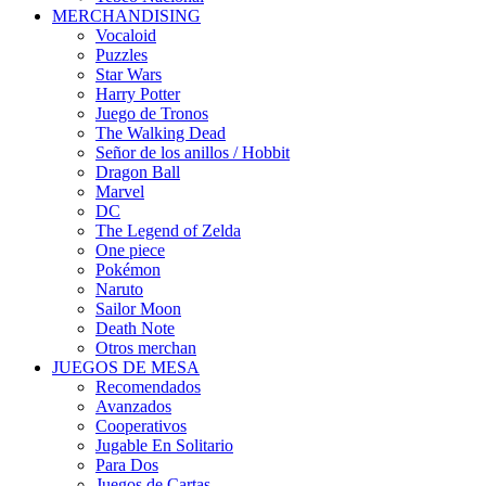
MERCHANDISING
Vocaloid
Puzzles
Star Wars
Harry Potter
Juego de Tronos
The Walking Dead
Señor de los anillos / Hobbit
Dragon Ball
Marvel
DC
The Legend of Zelda
One piece
Pokémon
Naruto
Sailor Moon
Death Note
Otros merchan
JUEGOS DE MESA
Recomendados
Avanzados
Cooperativos
Jugable En Solitario
Para Dos
Juegos de Cartas