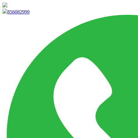
info@marketpvp.es
856082999