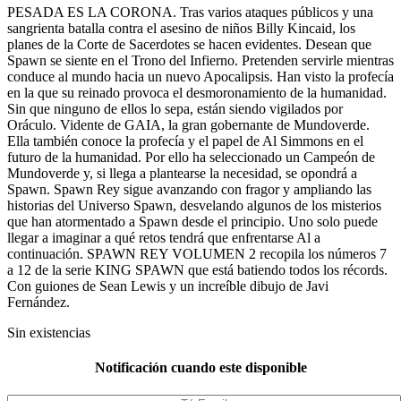
PESADA ES LA CORONA. Tras varios ataques públicos y una
sangrienta batalla contra el asesino de niños Billy Kincaid, los
planes de la Corte de Sacerdotes se hacen evidentes. Desean que
Spawn se siente en el Trono del Infierno. Pretenden servirle mientras
conduce al mundo hacia un nuevo Apocalipsis. Han visto la profecía
en la que su reinado provoca el desmoronamiento de la humanidad.
Sin que ninguno de ellos lo sepa, están siendo vigilados por
Oráculo. Vidente de GAIA, la gran gobernante de Mundoverde.
Ella también conoce la profecía y el papel de Al Simmons en el
futuro de la humanidad. Por ello ha seleccionado un Campeón de
Mundoverde y, si llega a plantearse la necesidad, se opondrá a
Spawn. Spawn Rey sigue avanzando con fragor y ampliando las
historias del Universo Spawn, desvelando algunos de los misterios
que han atormentado a Spawn desde el principio. Uno solo puede
llegar a imaginar a qué retos tendrá que enfrentarse Al a
continuación. SPAWN REY VOLUMEN 2 recopila los números 7
a 12 de la serie KING SPAWN que está batiendo todos los récords.
Con guiones de Sean Lewis y un increíble dibujo de Javi
Fernández.
Sin existencias
Notificación cuando este disponible