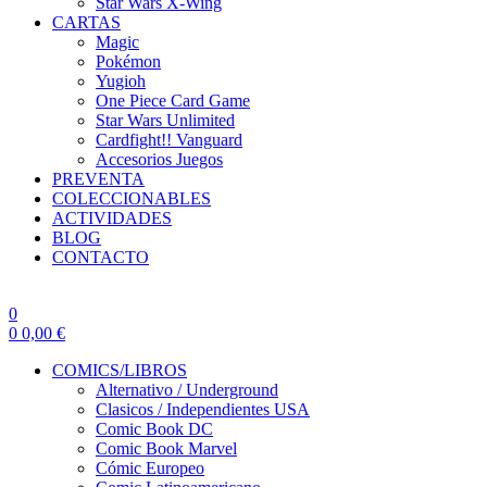
Star Wars X-Wing
CARTAS
Magic
Pokémon
Yugioh
One Piece Card Game
Star Wars Unlimited
Cardfight!! Vanguard
Accesorios Juegos
PREVENTA
COLECCIONABLES
ACTIVIDADES
BLOG
CONTACTO
0
0
0,00
€
COMICS/LIBROS
Alternativo / Underground
Clasicos / Independientes USA
Comic Book DC
Comic Book Marvel
Cómic Europeo