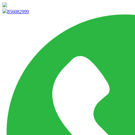
info@marketpvp.es
856082999