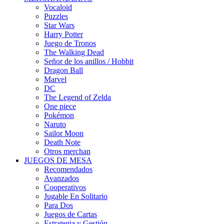
Vocaloid
Puzzles
Star Wars
Harry Potter
Juego de Tronos
The Walking Dead
Señor de los anillos / Hobbit
Dragon Ball
Marvel
DC
The Legend of Zelda
One piece
Pokémon
Naruto
Sailor Moon
Death Note
Otros merchan
JUEGOS DE MESA
Recomendados
Avanzados
Cooperativos
Jugable En Solitario
Para Dos
Juegos de Cartas
Estrategia y Gestión