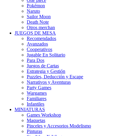
One piece
Pokémon
Naruto
Sailor Moon
Death Note
Otros merchan
JUEGOS DE MESA
Recomendados
Avanzados
Cooperativos
Jugable En Solitario
Para Dos
Juegos de Cartas
Estrategia y Gestión
Puzzles, Deducción y Escape
Narrativos y Aventuras
Party Games
Wargames
Familiares
Infantiles
MINIATURAS
Games Workshop
Maquetas
Pinceles y Accesorios Modelismo
Pinturas