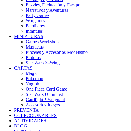
Puzzles, Deducción y Escape
Narrativos y Aventuras
Party Games
Wargames
Familiares
Infantiles
MINIATURAS
Games Workshop
Maquetas
Pinceles y Accesorios Modelismo
Pinturas
Star Wars X-Wing
CARTAS
Magic
Pokémon
Yugioh
One Piece Card Game
Star Wars Unlimited
Cardfight!! Vanguard
Accesorios Juegos
PREVENTA
COLECCIONABLES
ACTIVIDADES
BLOG