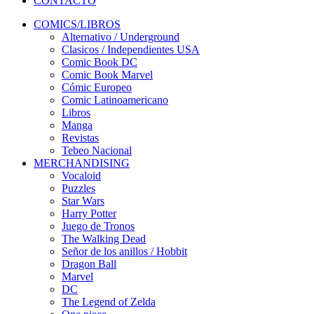
CONTACTO
COMICS/LIBROS
Alternativo / Underground
Clasicos / Independientes USA
Comic Book DC
Comic Book Marvel
Cómic Europeo
Comic Latinoamericano
Libros
Manga
Revistas
Tebeo Nacional
MERCHANDISING
Vocaloid
Puzzles
Star Wars
Harry Potter
Juego de Tronos
The Walking Dead
Señor de los anillos / Hobbit
Dragon Ball
Marvel
DC
The Legend of Zelda