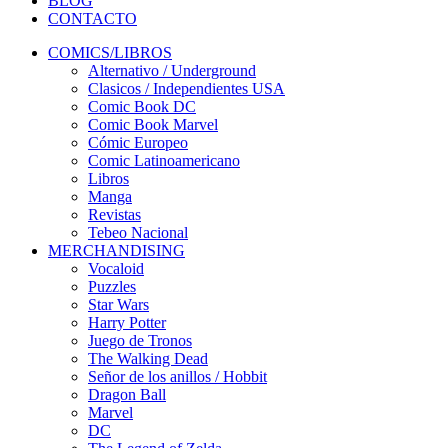
BLOG
CONTACTO
COMICS/LIBROS
Alternativo / Underground
Clasicos / Independientes USA
Comic Book DC
Comic Book Marvel
Cómic Europeo
Comic Latinoamericano
Libros
Manga
Revistas
Tebeo Nacional
MERCHANDISING
Vocaloid
Puzzles
Star Wars
Harry Potter
Juego de Tronos
The Walking Dead
Señor de los anillos / Hobbit
Dragon Ball
Marvel
DC