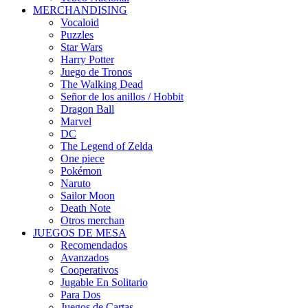
MERCHANDISING
Vocaloid
Puzzles
Star Wars
Harry Potter
Juego de Tronos
The Walking Dead
Señor de los anillos / Hobbit
Dragon Ball
Marvel
DC
The Legend of Zelda
One piece
Pokémon
Naruto
Sailor Moon
Death Note
Otros merchan
JUEGOS DE MESA
Recomendados
Avanzados
Cooperativos
Jugable En Solitario
Para Dos
Juegos de Cartas