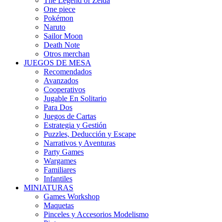
The Legend of Zelda
One piece
Pokémon
Naruto
Sailor Moon
Death Note
Otros merchan
JUEGOS DE MESA
Recomendados
Avanzados
Cooperativos
Jugable En Solitario
Para Dos
Juegos de Cartas
Estrategia y Gestión
Puzzles, Deducción y Escape
Narrativos y Aventuras
Party Games
Wargames
Familiares
Infantiles
MINIATURAS
Games Workshop
Maquetas
Pinceles y Accesorios Modelismo