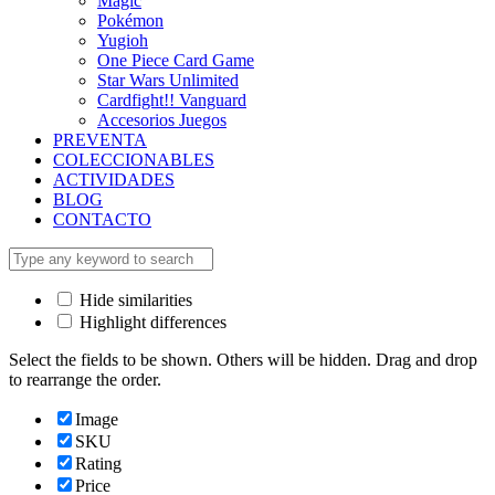
Magic
Pokémon
Yugioh
One Piece Card Game
Star Wars Unlimited
Cardfight!! Vanguard
Accesorios Juegos
PREVENTA
COLECCIONABLES
ACTIVIDADES
BLOG
CONTACTO
Hide similarities
Highlight differences
Select the fields to be shown. Others will be hidden. Drag and drop
to rearrange the order.
Image
SKU
Rating
Price