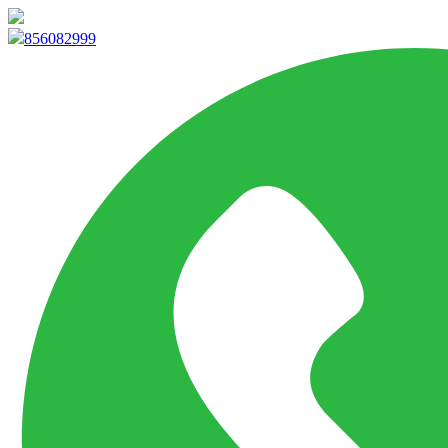
info@marketpvp.es
856082999