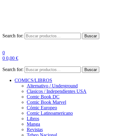
Envío Gratis a partir de 100€ para Península
Las entregas pueden sufrir demoras por alta demanda en las
empresas de mensajería.
Search for:
Buscar
0
0
0,00
€
Search for:
Buscar
COMICS/LIBROS
Alternativo / Underground
Clasicos / Independientes USA
Comic Book DC
Comic Book Marvel
Cómic Europeo
Comic Latinoamericano
Libros
Manga
Revistas
Tebeo Nacional