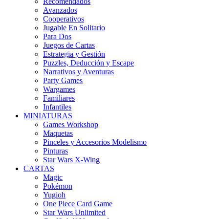
Recomendados
Avanzados
Cooperativos
Jugable En Solitario
Para Dos
Juegos de Cartas
Estrategia y Gestión
Puzzles, Deducción y Escape
Narrativos y Aventuras
Party Games
Wargames
Familiares
Infantiles
MINIATURAS
Games Workshop
Maquetas
Pinceles y Accesorios Modelismo
Pinturas
Star Wars X-Wing
CARTAS
Magic
Pokémon
Yugioh
One Piece Card Game
Star Wars Unlimited