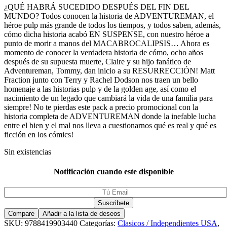
¿QUÉ HABRÁ SUCEDIDO DESPUÉS DEL FIN DEL
MUNDO? Todos conocen la historia de ADVENTUREMAN, el
héroe pulp más grande de todos los tiempos, y todos saben, además,
cómo dicha historia acabó EN SUSPENSE, con nuestro héroe a
punto de morir a manos del MACABROCALIPSIS… Ahora es
momento de conocer la verdadera historia de cómo, ocho años
después de su supuesta muerte, Claire y su hijo fanático de
Adventureman, Tommy, dan inicio a su RESURRECCIÓN! Matt
Fraction junto con Terry y Rachel Dodson nos traen un bello
homenaje a las historias pulp y de la golden age, así como el
nacimiento de un legado que cambiará la vida de una familia para
siempre! No te pierdas este pack a precio promocional con la
historia completa de ADVENTUREMAN donde la inefable lucha
entre el bien y el mal nos lleva a cuestionarnos qué es real y qué es
ficción en los cómics!
Sin existencias
Notificación cuando este disponible
Compare
Añadir a la lista de deseos
SKU:
9788419903440
Categorías:
Clasicos / Independientes USA
,