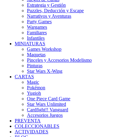
Estrategia y Gestión
Puzzles, Deducción y Escape
Narrativos y Aventuras
Party Games
Wargames
Familiares
Infantiles
MINIATURAS
Games Workshop
Maquetas
Pinceles y Accesorios Modelismo
Pinturas
Star Wars X-Wing
CARTAS
Magic
Pokémon
Yugioh
One Piece Card Game
Star Wars Unlimited
Cardfight!! Vanguard
Accesorios Juegos
PREVENTA
COLECCIONABLES
ACTIVIDADES