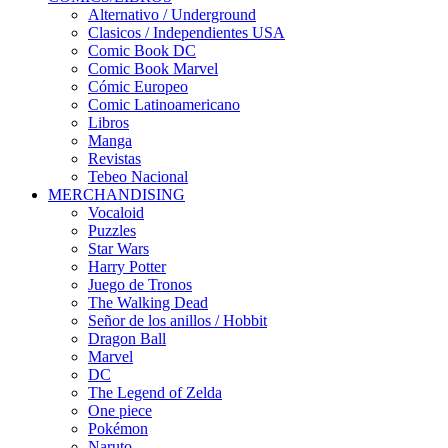
Alternativo / Underground
Clasicos / Independientes USA
Comic Book DC
Comic Book Marvel
Cómic Europeo
Comic Latinoamericano
Libros
Manga
Revistas
Tebeo Nacional
MERCHANDISING
Vocaloid
Puzzles
Star Wars
Harry Potter
Juego de Tronos
The Walking Dead
Señor de los anillos / Hobbit
Dragon Ball
Marvel
DC
The Legend of Zelda
One piece
Pokémon
Naruto