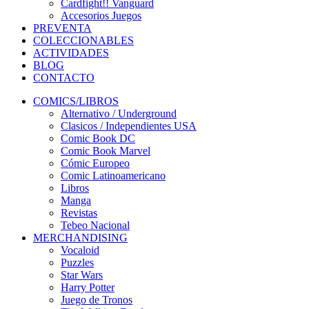
Cardfight!! Vanguard
Accesorios Juegos
PREVENTA
COLECCIONABLES
ACTIVIDADES
BLOG
CONTACTO
COMICS/LIBROS
Alternativo / Underground
Clasicos / Independientes USA
Comic Book DC
Comic Book Marvel
Cómic Europeo
Comic Latinoamericano
Libros
Manga
Revistas
Tebeo Nacional
MERCHANDISING
Vocaloid
Puzzles
Star Wars
Harry Potter
Juego de Tronos