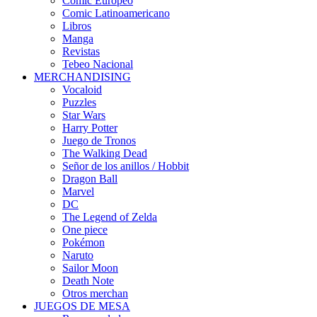
Cómic Europeo
Comic Latinoamericano
Libros
Manga
Revistas
Tebeo Nacional
MERCHANDISING
Vocaloid
Puzzles
Star Wars
Harry Potter
Juego de Tronos
The Walking Dead
Señor de los anillos / Hobbit
Dragon Ball
Marvel
DC
The Legend of Zelda
One piece
Pokémon
Naruto
Sailor Moon
Death Note
Otros merchan
JUEGOS DE MESA