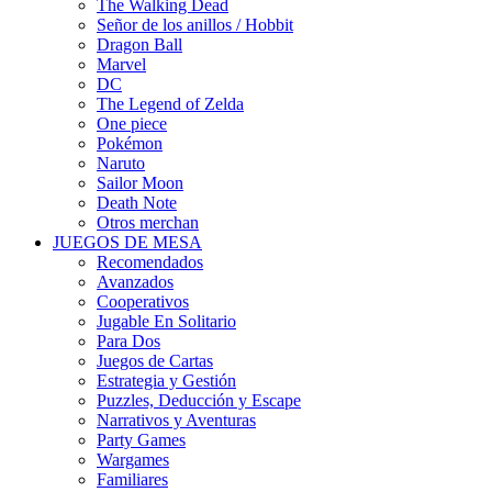
The Walking Dead
Señor de los anillos / Hobbit
Dragon Ball
Marvel
DC
The Legend of Zelda
One piece
Pokémon
Naruto
Sailor Moon
Death Note
Otros merchan
JUEGOS DE MESA
Recomendados
Avanzados
Cooperativos
Jugable En Solitario
Para Dos
Juegos de Cartas
Estrategia y Gestión
Puzzles, Deducción y Escape
Narrativos y Aventuras
Party Games
Wargames
Familiares