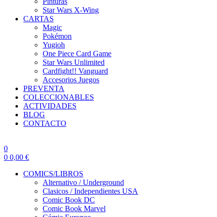
Pinturas
Star Wars X-Wing
CARTAS
Magic
Pokémon
Yugioh
One Piece Card Game
Star Wars Unlimited
Cardfight!! Vanguard
Accesorios Juegos
PREVENTA
COLECCIONABLES
ACTIVIDADES
BLOG
CONTACTO
0
0
0,00
€
COMICS/LIBROS
Alternativo / Underground
Clasicos / Independientes USA
Comic Book DC
Comic Book Marvel