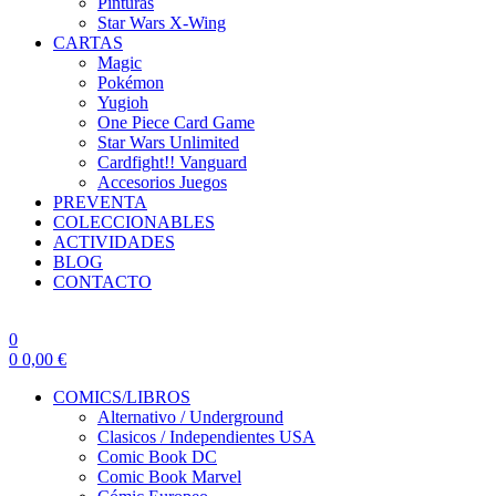
Pinturas
Star Wars X-Wing
CARTAS
Magic
Pokémon
Yugioh
One Piece Card Game
Star Wars Unlimited
Cardfight!! Vanguard
Accesorios Juegos
PREVENTA
COLECCIONABLES
ACTIVIDADES
BLOG
CONTACTO
0
0
0,00
€
COMICS/LIBROS
Alternativo / Underground
Clasicos / Independientes USA
Comic Book DC
Comic Book Marvel