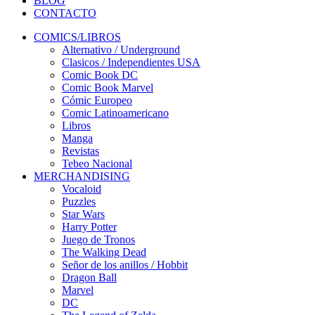
BLOG
CONTACTO
COMICS/LIBROS
Alternativo / Underground
Clasicos / Independientes USA
Comic Book DC
Comic Book Marvel
Cómic Europeo
Comic Latinoamericano
Libros
Manga
Revistas
Tebeo Nacional
MERCHANDISING
Vocaloid
Puzzles
Star Wars
Harry Potter
Juego de Tronos
The Walking Dead
Señor de los anillos / Hobbit
Dragon Ball
Marvel
DC