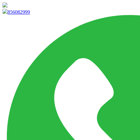
info@marketpvp.es
856082999