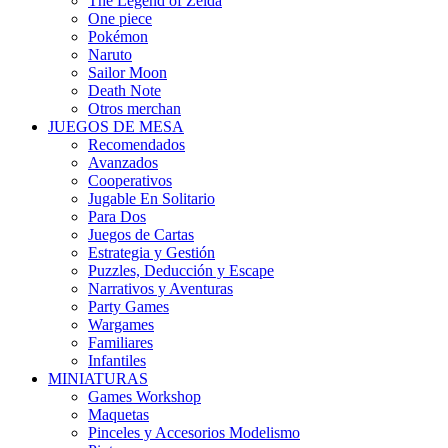
The Legend of Zelda
One piece
Pokémon
Naruto
Sailor Moon
Death Note
Otros merchan
JUEGOS DE MESA
Recomendados
Avanzados
Cooperativos
Jugable En Solitario
Para Dos
Juegos de Cartas
Estrategia y Gestión
Puzzles, Deducción y Escape
Narrativos y Aventuras
Party Games
Wargames
Familiares
Infantiles
MINIATURAS
Games Workshop
Maquetas
Pinceles y Accesorios Modelismo