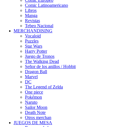
Cómic Europeo
Comic Latinoamericano
Libros
Manga
Revistas
Tebeo Nacional
MERCHANDISING
Vocaloid
Puzzles
Star Wars
Harry Potter
Juego de Tronos
The Walking Dead
Señor de los anillos / Hobbit
Dragon Ball
Marvel
DC
The Legend of Zelda
One piece
Pokémon
Naruto
Sailor Moon
Death Note
Otros merchan
JUEGOS DE MESA