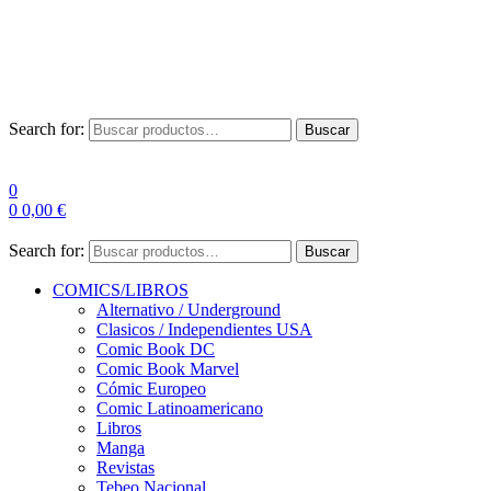
Envío Gratis a partir de 100€ para Península
Las entregas pueden sufrir demoras por alta demanda en las
empresas de mensajería.
Search for:
Buscar
0
0
0,00
€
Search for:
Buscar
COMICS/LIBROS
Alternativo / Underground
Clasicos / Independientes USA
Comic Book DC
Comic Book Marvel
Cómic Europeo
Comic Latinoamericano
Libros
Manga
Revistas
Tebeo Nacional