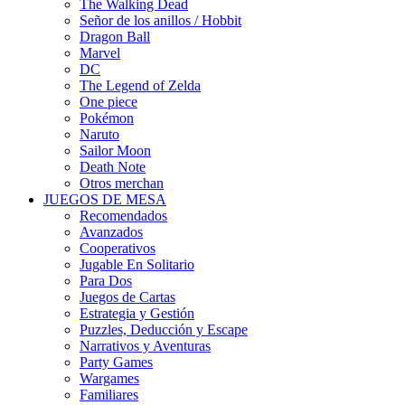
The Walking Dead
Señor de los anillos / Hobbit
Dragon Ball
Marvel
DC
The Legend of Zelda
One piece
Pokémon
Naruto
Sailor Moon
Death Note
Otros merchan
JUEGOS DE MESA
Recomendados
Avanzados
Cooperativos
Jugable En Solitario
Para Dos
Juegos de Cartas
Estrategia y Gestión
Puzzles, Deducción y Escape
Narrativos y Aventuras
Party Games
Wargames
Familiares