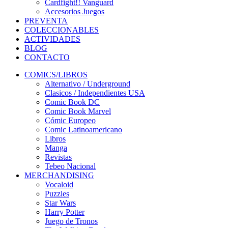
Cardfight!! Vanguard
Accesorios Juegos
PREVENTA
COLECCIONABLES
ACTIVIDADES
BLOG
CONTACTO
COMICS/LIBROS
Alternativo / Underground
Clasicos / Independientes USA
Comic Book DC
Comic Book Marvel
Cómic Europeo
Comic Latinoamericano
Libros
Manga
Revistas
Tebeo Nacional
MERCHANDISING
Vocaloid
Puzzles
Star Wars
Harry Potter
Juego de Tronos