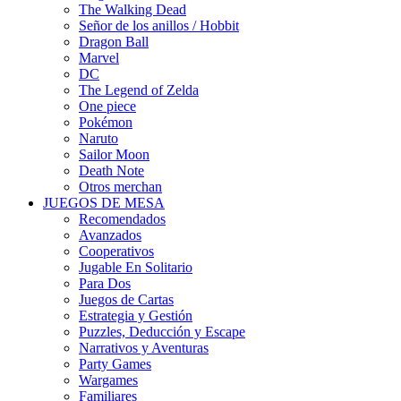
The Walking Dead
Señor de los anillos / Hobbit
Dragon Ball
Marvel
DC
The Legend of Zelda
One piece
Pokémon
Naruto
Sailor Moon
Death Note
Otros merchan
JUEGOS DE MESA
Recomendados
Avanzados
Cooperativos
Jugable En Solitario
Para Dos
Juegos de Cartas
Estrategia y Gestión
Puzzles, Deducción y Escape
Narrativos y Aventuras
Party Games
Wargames
Familiares