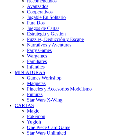
Recomendados
Avanzados
Cooperativos
Jugable En Solitario
Para Dos
Juegos de Cartas
Estrategia y Gestión
Puzzles, Deducción y Escape
Narrativos y Aventuras
Party Games
Wargames
Familiares
Infantiles
MINIATURAS
Games Workshop
Maquetas
Pinceles y Accesorios Modelismo
Pinturas
Star Wars X-Wing
CARTAS
Magic
Pokémon
Yugioh
One Piece Card Game
Star Wars Unlimited