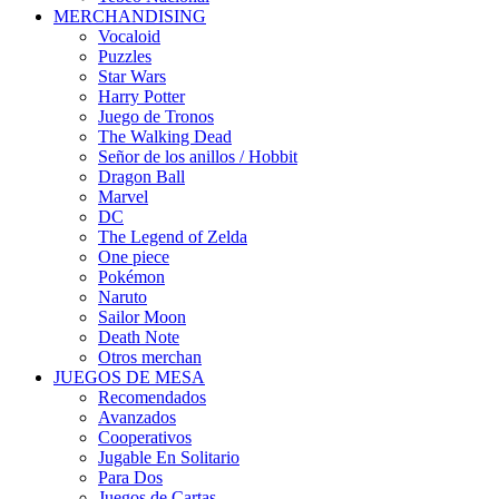
MERCHANDISING
Vocaloid
Puzzles
Star Wars
Harry Potter
Juego de Tronos
The Walking Dead
Señor de los anillos / Hobbit
Dragon Ball
Marvel
DC
The Legend of Zelda
One piece
Pokémon
Naruto
Sailor Moon
Death Note
Otros merchan
JUEGOS DE MESA
Recomendados
Avanzados
Cooperativos
Jugable En Solitario
Para Dos
Juegos de Cartas