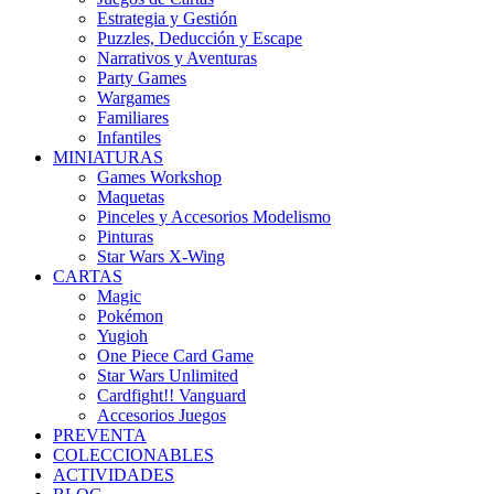
Estrategia y Gestión
Puzzles, Deducción y Escape
Narrativos y Aventuras
Party Games
Wargames
Familiares
Infantiles
MINIATURAS
Games Workshop
Maquetas
Pinceles y Accesorios Modelismo
Pinturas
Star Wars X-Wing
CARTAS
Magic
Pokémon
Yugioh
One Piece Card Game
Star Wars Unlimited
Cardfight!! Vanguard
Accesorios Juegos
PREVENTA
COLECCIONABLES
ACTIVIDADES