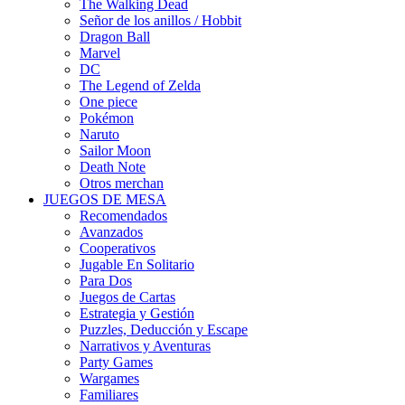
The Walking Dead
Señor de los anillos / Hobbit
Dragon Ball
Marvel
DC
The Legend of Zelda
One piece
Pokémon
Naruto
Sailor Moon
Death Note
Otros merchan
JUEGOS DE MESA
Recomendados
Avanzados
Cooperativos
Jugable En Solitario
Para Dos
Juegos de Cartas
Estrategia y Gestión
Puzzles, Deducción y Escape
Narrativos y Aventuras
Party Games
Wargames
Familiares