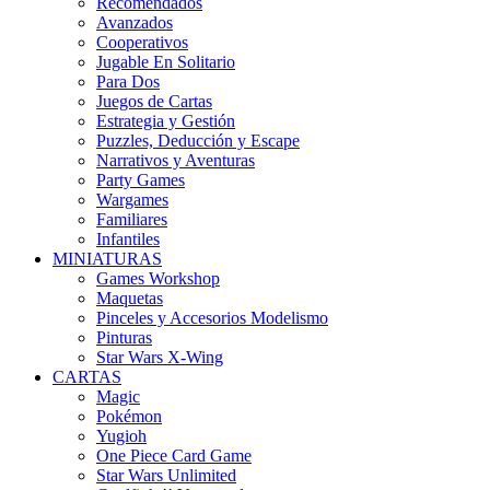
Recomendados
Avanzados
Cooperativos
Jugable En Solitario
Para Dos
Juegos de Cartas
Estrategia y Gestión
Puzzles, Deducción y Escape
Narrativos y Aventuras
Party Games
Wargames
Familiares
Infantiles
MINIATURAS
Games Workshop
Maquetas
Pinceles y Accesorios Modelismo
Pinturas
Star Wars X-Wing
CARTAS
Magic
Pokémon
Yugioh
One Piece Card Game
Star Wars Unlimited