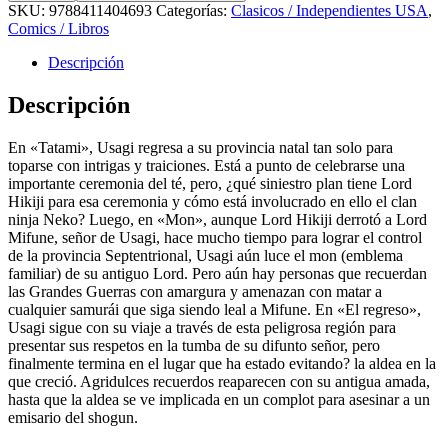
SKU:
9788411404693
Categorías:
Clasicos / Independientes USA
,
Comics / Libros
Descripción
Descripción
En «Tatami», Usagi regresa a su provincia natal tan solo para
toparse con intrigas y traiciones. Está a punto de celebrarse una
importante ceremonia del té, pero, ¿qué siniestro plan tiene Lord
Hikiji para esa ceremonia y cómo está involucrado en ello el clan
ninja Neko? Luego, en «Mon», aunque Lord Hikiji derrotó a Lord
Mifune, señor de Usagi, hace mucho tiempo para lograr el control
de la provincia Septentrional, Usagi aún luce el mon (emblema
familiar) de su antiguo Lord. Pero aún hay personas que recuerdan
las Grandes Guerras con amargura y amenazan con matar a
cualquier samurái que siga siendo leal a Mifune. En «El regreso»,
Usagi sigue con su viaje a través de esta peligrosa región para
presentar sus respetos en la tumba de su difunto señor, pero
finalmente termina en el lugar que ha estado evitando? la aldea en la
que creció. Agridulces recuerdos reaparecen con su antigua amada,
hasta que la aldea se ve implicada en un complot para asesinar a un
emisario del shogun.