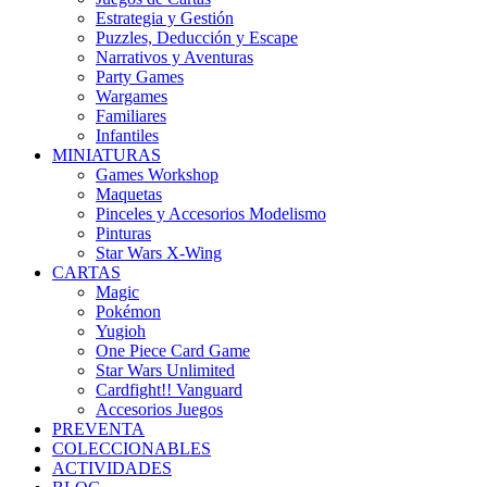
Estrategia y Gestión
Puzzles, Deducción y Escape
Narrativos y Aventuras
Party Games
Wargames
Familiares
Infantiles
MINIATURAS
Games Workshop
Maquetas
Pinceles y Accesorios Modelismo
Pinturas
Star Wars X-Wing
CARTAS
Magic
Pokémon
Yugioh
One Piece Card Game
Star Wars Unlimited
Cardfight!! Vanguard
Accesorios Juegos
PREVENTA
COLECCIONABLES
ACTIVIDADES