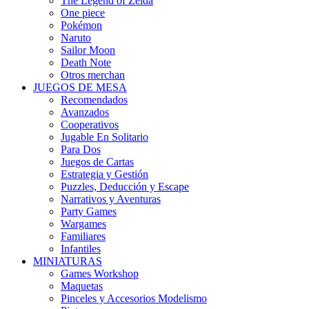
The Legend of Zelda
One piece
Pokémon
Naruto
Sailor Moon
Death Note
Otros merchan
JUEGOS DE MESA
Recomendados
Avanzados
Cooperativos
Jugable En Solitario
Para Dos
Juegos de Cartas
Estrategia y Gestión
Puzzles, Deducción y Escape
Narrativos y Aventuras
Party Games
Wargames
Familiares
Infantiles
MINIATURAS
Games Workshop
Maquetas
Pinceles y Accesorios Modelismo