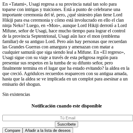
En «Tatami», Usagi regresa a su provincia natal tan solo para
toparse con intrigas y traiciones. Está a punto de celebrarse una
importante ceremonia del té, pero, ¿qué siniestro plan tiene Lord
Hikiji para esa ceremonia y cómo está involucrado en ello el clan
ninja Neko? Luego, en «Mon», aunque Lord Hikiji derrotó a Lord
Mifune, señor de Usagi, hace mucho tiempo para lograr el control
de la provincia Septentrional, Usagi aún luce el mon (emblema
familiar) de su antiguo Lord. Pero aún hay personas que recuerdan
las Grandes Guerras con amargura y amenazan con matar a
cualquier samurái que siga siendo leal a Mifune. En «El regreso»,
Usagi sigue con su viaje a través de esta peligrosa región para
presentar sus respetos en la tumba de su difunto señor, pero
finalmente termina en el lugar que ha estado evitando? la aldea en la
que creció. Agridulces recuerdos reaparecen con su antigua amada,
hasta que la aldea se ve implicada en un complot para asesinar a un
emisario del shogun.
Sin existencias
Notificación cuando este disponible
Compare
Añadir a la lista de deseos