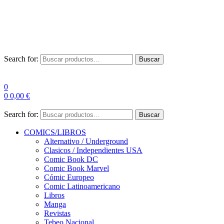
Envío Gratis a partir de 100€ para Península
Las entregas pueden sufrir demoras por alta demanda en las
empresas de mensajería.
Search for:
Buscar
0
0
0,00
€
Search for:
Buscar
COMICS/LIBROS
Alternativo / Underground
Clasicos / Independientes USA
Comic Book DC
Comic Book Marvel
Cómic Europeo
Comic Latinoamericano
Libros
Manga
Revistas
Tebeo Nacional