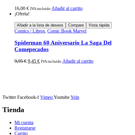
16,00
€
Añadir al carrito
IVA incluido
¡Oferta!
Añadir a la lista de deseos
Compare
Vista rápida
Comics / Libros
,
Comic Book Marvel
Spiderman 60 Aniversario La Saga Del
Comepecados
9,95
€
9,45
€
Añadir al carrito
IVA incluido
Calle Descalzos, 1,
11401 Jerez de la Frontera, Cádiz
Twitter
Facebook-f
Vimeo
Youtube
Yelp
Tienda
Mi cuenta
Registrarse
Carrito