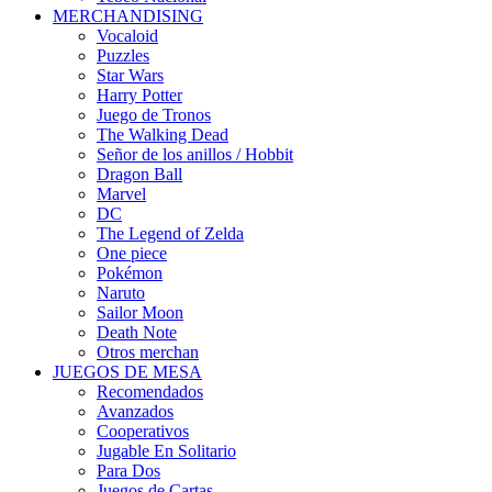
MERCHANDISING
Vocaloid
Puzzles
Star Wars
Harry Potter
Juego de Tronos
The Walking Dead
Señor de los anillos / Hobbit
Dragon Ball
Marvel
DC
The Legend of Zelda
One piece
Pokémon
Naruto
Sailor Moon
Death Note
Otros merchan
JUEGOS DE MESA
Recomendados
Avanzados
Cooperativos
Jugable En Solitario
Para Dos
Juegos de Cartas