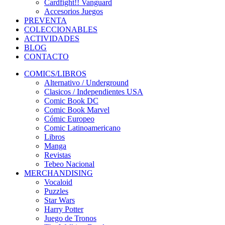
Cardfight!! Vanguard
Accesorios Juegos
PREVENTA
COLECCIONABLES
ACTIVIDADES
BLOG
CONTACTO
COMICS/LIBROS
Alternativo / Underground
Clasicos / Independientes USA
Comic Book DC
Comic Book Marvel
Cómic Europeo
Comic Latinoamericano
Libros
Manga
Revistas
Tebeo Nacional
MERCHANDISING
Vocaloid
Puzzles
Star Wars
Harry Potter
Juego de Tronos