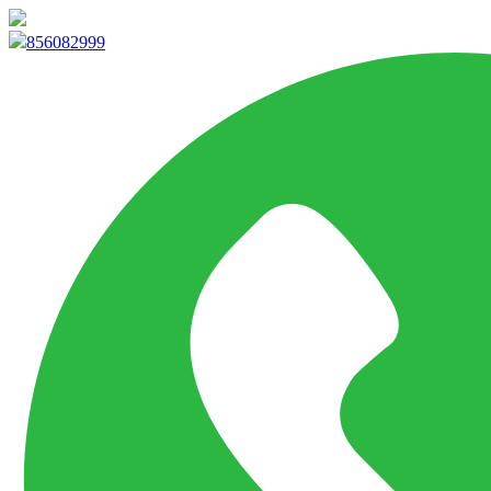
info@marketpvp.es
856082999