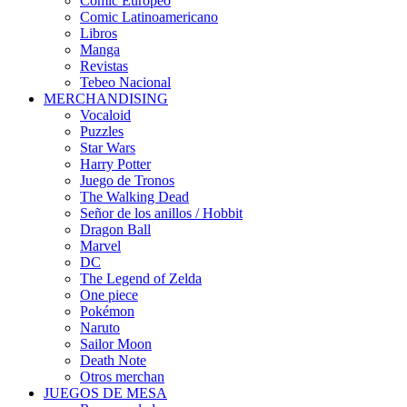
Cómic Europeo
Comic Latinoamericano
Libros
Manga
Revistas
Tebeo Nacional
MERCHANDISING
Vocaloid
Puzzles
Star Wars
Harry Potter
Juego de Tronos
The Walking Dead
Señor de los anillos / Hobbit
Dragon Ball
Marvel
DC
The Legend of Zelda
One piece
Pokémon
Naruto
Sailor Moon
Death Note
Otros merchan
JUEGOS DE MESA