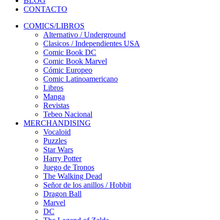
BLOG
CONTACTO
COMICS/LIBROS
Alternativo / Underground
Clasicos / Independientes USA
Comic Book DC
Comic Book Marvel
Cómic Europeo
Comic Latinoamericano
Libros
Manga
Revistas
Tebeo Nacional
MERCHANDISING
Vocaloid
Puzzles
Star Wars
Harry Potter
Juego de Tronos
The Walking Dead
Señor de los anillos / Hobbit
Dragon Ball
Marvel
DC