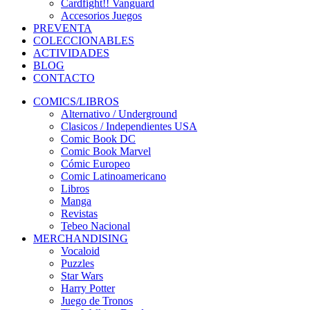
Cardfight!! Vanguard
Accesorios Juegos
PREVENTA
COLECCIONABLES
ACTIVIDADES
BLOG
CONTACTO
COMICS/LIBROS
Alternativo / Underground
Clasicos / Independientes USA
Comic Book DC
Comic Book Marvel
Cómic Europeo
Comic Latinoamericano
Libros
Manga
Revistas
Tebeo Nacional
MERCHANDISING
Vocaloid
Puzzles
Star Wars
Harry Potter
Juego de Tronos