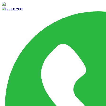
info@marketpvp.es
856082999