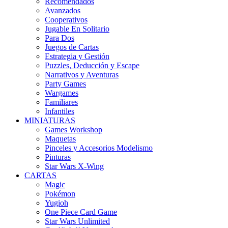
Recomendados
Avanzados
Cooperativos
Jugable En Solitario
Para Dos
Juegos de Cartas
Estrategia y Gestión
Puzzles, Deducción y Escape
Narrativos y Aventuras
Party Games
Wargames
Familiares
Infantiles
MINIATURAS
Games Workshop
Maquetas
Pinceles y Accesorios Modelismo
Pinturas
Star Wars X-Wing
CARTAS
Magic
Pokémon
Yugioh
One Piece Card Game
Star Wars Unlimited