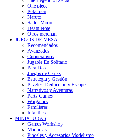
The Legend of Zelda
One piece
Pokémon
Naruto
Sailor Moon
Death Note
Otros merchan
JUEGOS DE MESA
Recomendados
Avanzados
Cooperativos
Jugable En Solitario
Para Dos
Juegos de Cartas
Estrategia y Gestión
Puzzles, Deducción y Escape
Narrativos y Aventuras
Party Games
Wargames
Familiares
Infantiles
MINIATURAS
Games Workshop
Maquetas
Pinceles y Accesorios Modelismo