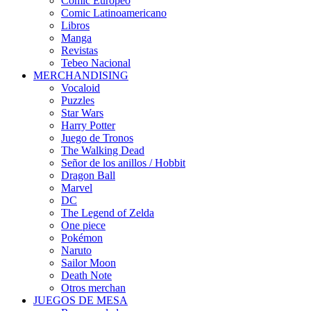
Cómic Europeo
Comic Latinoamericano
Libros
Manga
Revistas
Tebeo Nacional
MERCHANDISING
Vocaloid
Puzzles
Star Wars
Harry Potter
Juego de Tronos
The Walking Dead
Señor de los anillos / Hobbit
Dragon Ball
Marvel
DC
The Legend of Zelda
One piece
Pokémon
Naruto
Sailor Moon
Death Note
Otros merchan
JUEGOS DE MESA