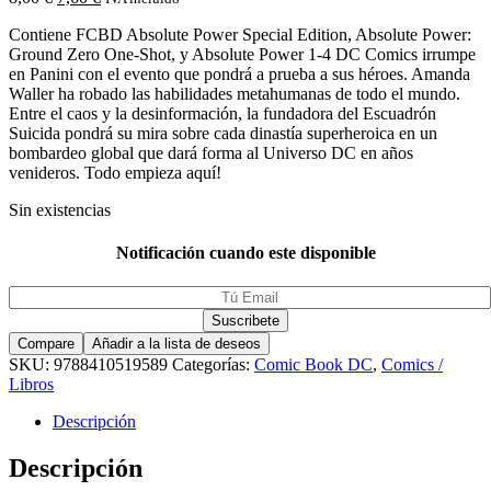
Contiene FCBD Absolute Power Special Edition, Absolute Power:
Ground Zero One-Shot, y Absolute Power 1-4 DC Comics irrumpe
en Panini con el evento que pondrá a prueba a sus héroes. Amanda
Waller ha robado las habilidades metahumanas de todo el mundo.
Entre el caos y la desinformación, la fundadora del Escuadrón
Suicida pondrá su mira sobre cada dinastía superheroica en un
bombardeo global que dará forma al Universo DC en años
venideros. Todo empieza aquí!
Sin existencias
Notificación cuando este disponible
Compare
Añadir a la lista de deseos
SKU:
9788410519589
Categorías:
Comic Book DC
,
Comics /
Libros
Descripción
Descripción