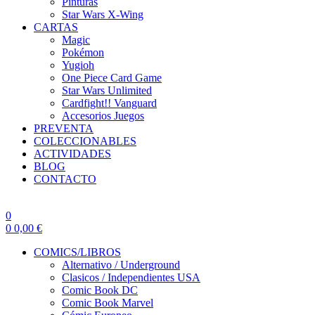
Pinturas
Star Wars X-Wing
CARTAS
Magic
Pokémon
Yugioh
One Piece Card Game
Star Wars Unlimited
Cardfight!! Vanguard
Accesorios Juegos
PREVENTA
COLECCIONABLES
ACTIVIDADES
BLOG
CONTACTO
0
0
0,00
€
COMICS/LIBROS
Alternativo / Underground
Clasicos / Independientes USA
Comic Book DC
Comic Book Marvel