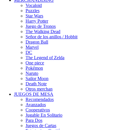
MERCHANDISING
Vocaloid
Puzzles
Star Wars
Harry Potter
Juego de Tronos
The Walking Dead
Señor de los anillos / Hobbit
Dragon Ball
Marvel
DC
The Legend of Zelda
One piece
Pokémon
Naruto
Sailor Moon
Death Note
Otros merchan
JUEGOS DE MESA
Recomendados
Avanzados
Cooperativos
Jugable En Solitario
Para Dos
Juegos de Cartas