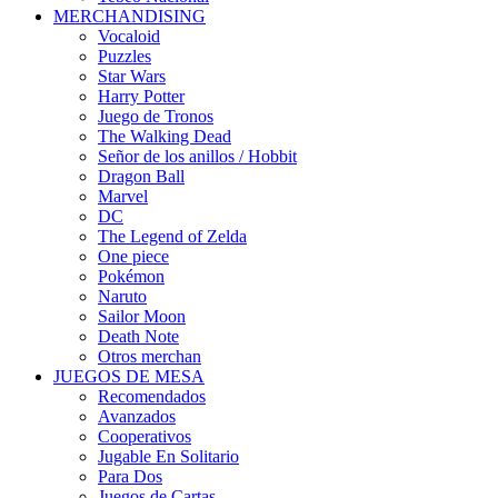
MERCHANDISING
Vocaloid
Puzzles
Star Wars
Harry Potter
Juego de Tronos
The Walking Dead
Señor de los anillos / Hobbit
Dragon Ball
Marvel
DC
The Legend of Zelda
One piece
Pokémon
Naruto
Sailor Moon
Death Note
Otros merchan
JUEGOS DE MESA
Recomendados
Avanzados
Cooperativos
Jugable En Solitario
Para Dos
Juegos de Cartas