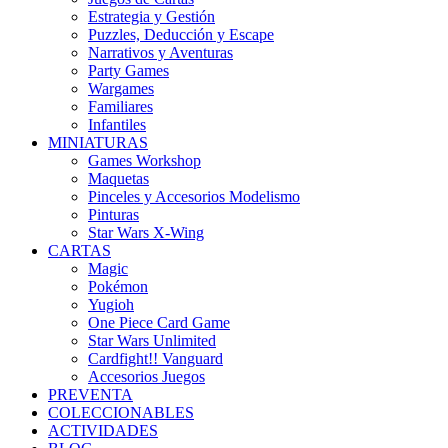
Estrategia y Gestión
Puzzles, Deducción y Escape
Narrativos y Aventuras
Party Games
Wargames
Familiares
Infantiles
MINIATURAS
Games Workshop
Maquetas
Pinceles y Accesorios Modelismo
Pinturas
Star Wars X-Wing
CARTAS
Magic
Pokémon
Yugioh
One Piece Card Game
Star Wars Unlimited
Cardfight!! Vanguard
Accesorios Juegos
PREVENTA
COLECCIONABLES
ACTIVIDADES