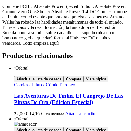
Contiene FCBD Absolute Power Special Edition, Absolute Power:
Ground Zero One-Shot, y Absolute Power 1-4 DC Comics irrumpe
en Panini con el evento que pondrá a prueba a sus héroes. Amanda
Waller ha robado las habilidades metahumanas de todo el mundo.
Entre el caos y la desinformación, la fundadora del Escuadrón
Suicida pondrá su mira sobre cada dinastía superheroica en un
bombardeo global que dará forma al Universo DC en años
venideros. Todo empieza aquí!
Productos relacionados
¡Oferta!
Añadir a la lista de deseos
Compare
Vista rápida
Comics / Libros
,
Cómic Europeo
Las Aventuras De Tintin. El Cangrejo De Las
Pinzas De Oro (Edicion Especial)
22,00
€
14,16
€
Añadir al carrito
IVA incluido
¡Oferta!
Añadir a la lista de deseos
Compare
Vista rápida