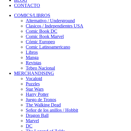
BLOG
CONTACTO
COMICS/LIBROS
Alternativo / Underground
Clasicos / Independientes USA
Comic Book DC
Comic Book Marvel
Cómic Europeo
Comic Latinoamericano
Libros
Manga
Revistas
Tebeo Nacional
MERCHANDISING
Vocaloid
Puzzles
Star Wars
Harry Potter
Juego de Tronos
The Walking Dead
Señor de los anillos / Hobbit
Dragon Ball
Marvel
DC