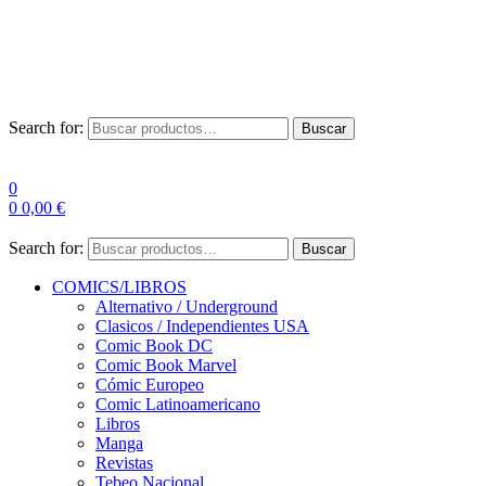
Envío Gratis a partir de 100€ para Península
Las entregas pueden sufrir demoras por alta demanda en las
empresas de mensajería.
Search for:
Buscar
0
0
0,00
€
Search for:
Buscar
COMICS/LIBROS
Alternativo / Underground
Clasicos / Independientes USA
Comic Book DC
Comic Book Marvel
Cómic Europeo
Comic Latinoamericano
Libros
Manga
Revistas
Tebeo Nacional