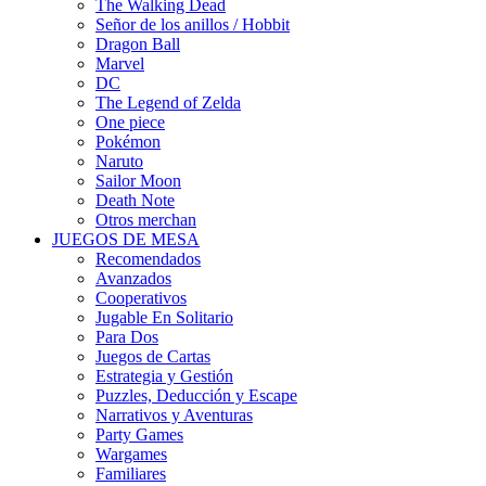
The Walking Dead
Señor de los anillos / Hobbit
Dragon Ball
Marvel
DC
The Legend of Zelda
One piece
Pokémon
Naruto
Sailor Moon
Death Note
Otros merchan
JUEGOS DE MESA
Recomendados
Avanzados
Cooperativos
Jugable En Solitario
Para Dos
Juegos de Cartas
Estrategia y Gestión
Puzzles, Deducción y Escape
Narrativos y Aventuras
Party Games
Wargames
Familiares