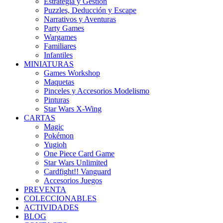
Estrategia y Gestión
Puzzles, Deducción y Escape
Narrativos y Aventuras
Party Games
Wargames
Familiares
Infantiles
MINIATURAS
Games Workshop
Maquetas
Pinceles y Accesorios Modelismo
Pinturas
Star Wars X-Wing
CARTAS
Magic
Pokémon
Yugioh
One Piece Card Game
Star Wars Unlimited
Cardfight!! Vanguard
Accesorios Juegos
PREVENTA
COLECCIONABLES
ACTIVIDADES
BLOG