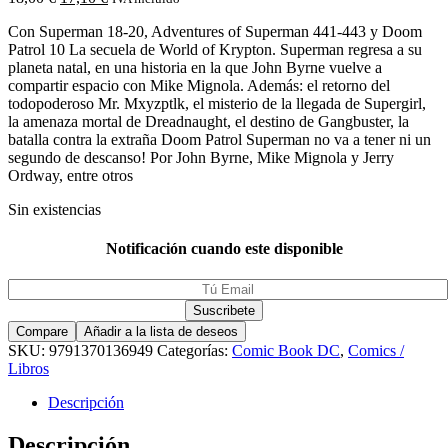
Con Superman 18-20, Adventures of Superman 441-443 y Doom
Patrol 10 La secuela de World of Krypton. Superman regresa a su
planeta natal, en una historia en la que John Byrne vuelve a
compartir espacio con Mike Mignola. Además: el retorno del
todopoderoso Mr. Mxyzptlk, el misterio de la llegada de Supergirl,
la amenaza mortal de Dreadnaught, el destino de Gangbuster, la
batalla contra la extraña Doom Patrol Superman no va a tener ni un
segundo de descanso! Por John Byrne, Mike Mignola y Jerry
Ordway, entre otros
Sin existencias
Notificación cuando este disponible
Compare
Añadir a la lista de deseos
SKU:
9791370136949
Categorías:
Comic Book DC
,
Comics /
Libros
Descripción
Descripción