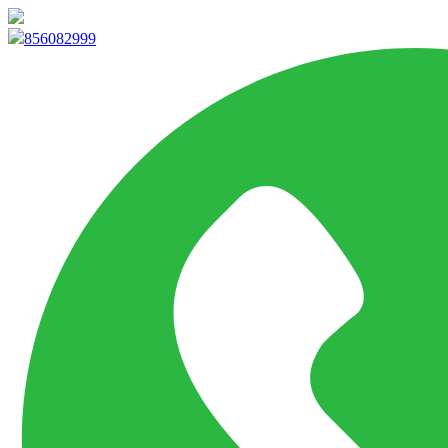
info@marketpvp.es
856082999