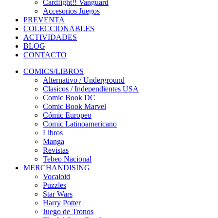
Cardfight!! Vanguard
Accesorios Juegos
PREVENTA
COLECCIONABLES
ACTIVIDADES
BLOG
CONTACTO
COMICS/LIBROS
Alternativo / Underground
Clasicos / Independientes USA
Comic Book DC
Comic Book Marvel
Cómic Europeo
Comic Latinoamericano
Libros
Manga
Revistas
Tebeo Nacional
MERCHANDISING
Vocaloid
Puzzles
Star Wars
Harry Potter
Juego de Tronos