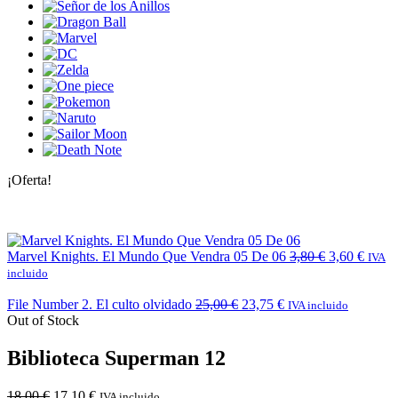
¡Oferta!
Marvel Knights. El Mundo Que Vendra 05 De 06
3,80
€
3,60
€
IVA
incluido
File Number 2. El culto olvidado
25,00
€
23,75
€
IVA incluido
Out of Stock
Biblioteca Superman 12
18,00
€
17,10
€
IVA incluido