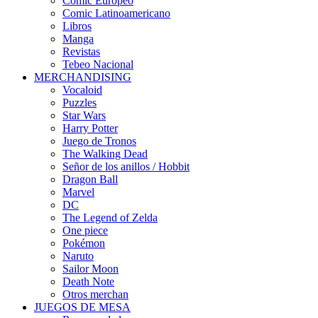
Cómic Europeo
Comic Latinoamericano
Libros
Manga
Revistas
Tebeo Nacional
MERCHANDISING
Vocaloid
Puzzles
Star Wars
Harry Potter
Juego de Tronos
The Walking Dead
Señor de los anillos / Hobbit
Dragon Ball
Marvel
DC
The Legend of Zelda
One piece
Pokémon
Naruto
Sailor Moon
Death Note
Otros merchan
JUEGOS DE MESA