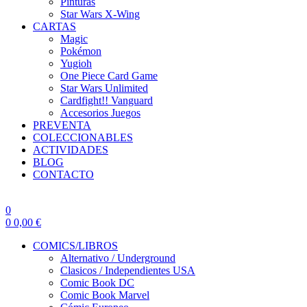
Pinturas
Star Wars X-Wing
CARTAS
Magic
Pokémon
Yugioh
One Piece Card Game
Star Wars Unlimited
Cardfight!! Vanguard
Accesorios Juegos
PREVENTA
COLECCIONABLES
ACTIVIDADES
BLOG
CONTACTO
0
0
0,00
€
COMICS/LIBROS
Alternativo / Underground
Clasicos / Independientes USA
Comic Book DC
Comic Book Marvel