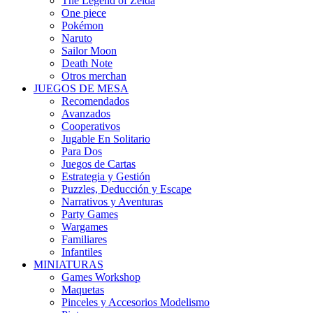
The Legend of Zelda
One piece
Pokémon
Naruto
Sailor Moon
Death Note
Otros merchan
JUEGOS DE MESA
Recomendados
Avanzados
Cooperativos
Jugable En Solitario
Para Dos
Juegos de Cartas
Estrategia y Gestión
Puzzles, Deducción y Escape
Narrativos y Aventuras
Party Games
Wargames
Familiares
Infantiles
MINIATURAS
Games Workshop
Maquetas
Pinceles y Accesorios Modelismo