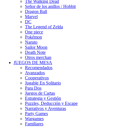
The Walking Dead
Señor de los anillos / Hobbit
Dragon Ball
Marvel
DC
The Legend of Zelda
One piece
Pokémon
Naruto
Sailor Moon
Death Note
Otros merchan
JUEGOS DE MESA
Recomendados
Avanzados
Cooperativos
Jugable En Solitario
Para Dos
Juegos de Cartas
Estrategia y Gestión
Puzzles, Deducción y Escape
Narrativos y Aventuras
Party Games
Wargames
Familiares