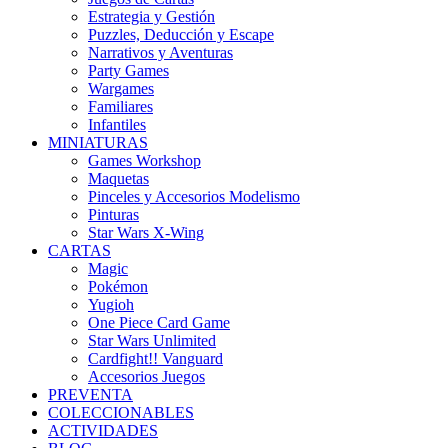
Estrategia y Gestión
Puzzles, Deducción y Escape
Narrativos y Aventuras
Party Games
Wargames
Familiares
Infantiles
MINIATURAS
Games Workshop
Maquetas
Pinceles y Accesorios Modelismo
Pinturas
Star Wars X-Wing
CARTAS
Magic
Pokémon
Yugioh
One Piece Card Game
Star Wars Unlimited
Cardfight!! Vanguard
Accesorios Juegos
PREVENTA
COLECCIONABLES
ACTIVIDADES