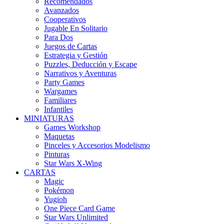
Recomendados
Avanzados
Cooperativos
Jugable En Solitario
Para Dos
Juegos de Cartas
Estrategia y Gestión
Puzzles, Deducción y Escape
Narrativos y Aventuras
Party Games
Wargames
Familiares
Infantiles
MINIATURAS
Games Workshop
Maquetas
Pinceles y Accesorios Modelismo
Pinturas
Star Wars X-Wing
CARTAS
Magic
Pokémon
Yugioh
One Piece Card Game
Star Wars Unlimited