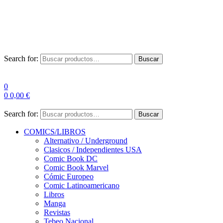
Envío Gratis a partir de 100€ para Península
Las entregas pueden sufrir demoras por alta demanda en las
empresas de mensajería.
Search for:
Buscar
0
0
0,00
€
Search for:
Buscar
COMICS/LIBROS
Alternativo / Underground
Clasicos / Independientes USA
Comic Book DC
Comic Book Marvel
Cómic Europeo
Comic Latinoamericano
Libros
Manga
Revistas
Tebeo Nacional