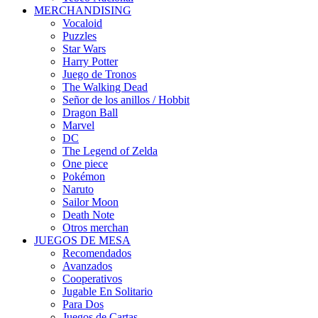
MERCHANDISING
Vocaloid
Puzzles
Star Wars
Harry Potter
Juego de Tronos
The Walking Dead
Señor de los anillos / Hobbit
Dragon Ball
Marvel
DC
The Legend of Zelda
One piece
Pokémon
Naruto
Sailor Moon
Death Note
Otros merchan
JUEGOS DE MESA
Recomendados
Avanzados
Cooperativos
Jugable En Solitario
Para Dos
Juegos de Cartas