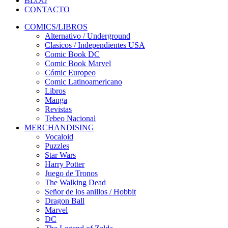
BLOG
CONTACTO
COMICS/LIBROS
Alternativo / Underground
Clasicos / Independientes USA
Comic Book DC
Comic Book Marvel
Cómic Europeo
Comic Latinoamericano
Libros
Manga
Revistas
Tebeo Nacional
MERCHANDISING
Vocaloid
Puzzles
Star Wars
Harry Potter
Juego de Tronos
The Walking Dead
Señor de los anillos / Hobbit
Dragon Ball
Marvel
DC