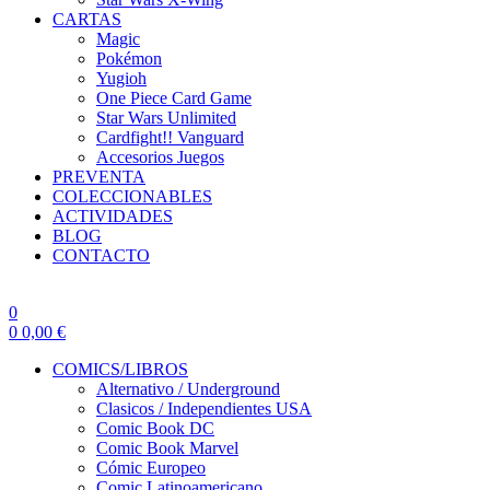
CARTAS
Magic
Pokémon
Yugioh
One Piece Card Game
Star Wars Unlimited
Cardfight!! Vanguard
Accesorios Juegos
PREVENTA
COLECCIONABLES
ACTIVIDADES
BLOG
CONTACTO
0
0
0,00
€
COMICS/LIBROS
Alternativo / Underground
Clasicos / Independientes USA
Comic Book DC
Comic Book Marvel
Cómic Europeo
Comic Latinoamericano