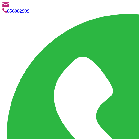
info@marketpvp.es
856082999