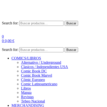
Las entre
Search for:
Buscar
0
0
0,00
€
Search for:
Buscar
COMICS/LIBROS
Alternativo / Underground
Clasicos / Independientes USA
Comic Book DC
Comic Book Marvel
Cómic Europeo
Comic Latinoamericano
Libros
Manga
Revistas
Tebeo Nacional
MERCHANDISING