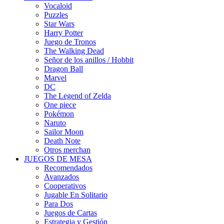
Vocaloid
Puzzles
Star Wars
Harry Potter
Juego de Tronos
The Walking Dead
Señor de los anillos / Hobbit
Dragon Ball
Marvel
DC
The Legend of Zelda
One piece
Pokémon
Naruto
Sailor Moon
Death Note
Otros merchan
JUEGOS DE MESA
Recomendados
Avanzados
Cooperativos
Jugable En Solitario
Para Dos
Juegos de Cartas
Estrategia y Gestión