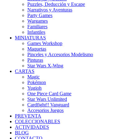
Puzzles, Deducción y Escape
Narrativos y Aventuras
Party Games
Wargames
Familiares
Infantiles
MINIATURAS
Games Workshop
Maquetas
Pinceles y Accesorios Modelismo
Pinturas
Star Wars X-Wing
CARTAS
Magic
Pokémon
Yugioh
One Piece Card Game
Star Wars Unlimited
Cardfight!! Vanguard
Accesorios Juegos
PREVENTA
COLECCIONABLES
ACTIVIDADES
BLOG
CONTACTO