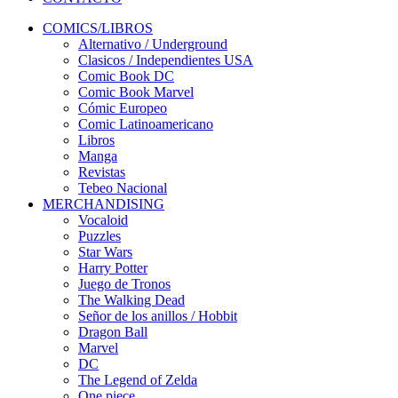
COMICS/LIBROS
Alternativo / Underground
Clasicos / Independientes USA
Comic Book DC
Comic Book Marvel
Cómic Europeo
Comic Latinoamericano
Libros
Manga
Revistas
Tebeo Nacional
MERCHANDISING
Vocaloid
Puzzles
Star Wars
Harry Potter
Juego de Tronos
The Walking Dead
Señor de los anillos / Hobbit
Dragon Ball
Marvel
DC
The Legend of Zelda
One piece