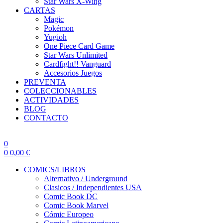
Star Wars X-Wing
CARTAS
Magic
Pokémon
Yugioh
One Piece Card Game
Star Wars Unlimited
Cardfight!! Vanguard
Accesorios Juegos
PREVENTA
COLECCIONABLES
ACTIVIDADES
BLOG
CONTACTO
0
0
0,00
€
COMICS/LIBROS
Alternativo / Underground
Clasicos / Independientes USA
Comic Book DC
Comic Book Marvel
Cómic Europeo