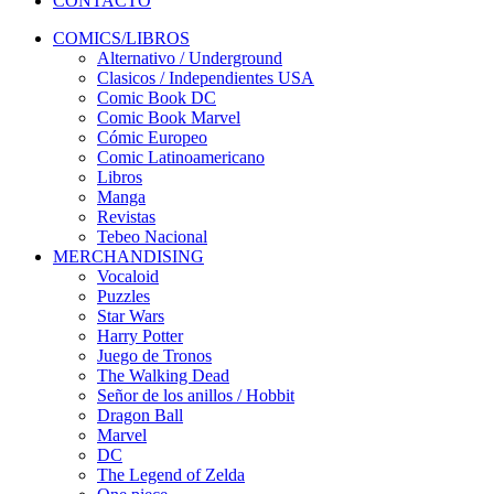
CONTACTO
COMICS/LIBROS
Alternativo / Underground
Clasicos / Independientes USA
Comic Book DC
Comic Book Marvel
Cómic Europeo
Comic Latinoamericano
Libros
Manga
Revistas
Tebeo Nacional
MERCHANDISING
Vocaloid
Puzzles
Star Wars
Harry Potter
Juego de Tronos
The Walking Dead
Señor de los anillos / Hobbit
Dragon Ball
Marvel
DC
The Legend of Zelda