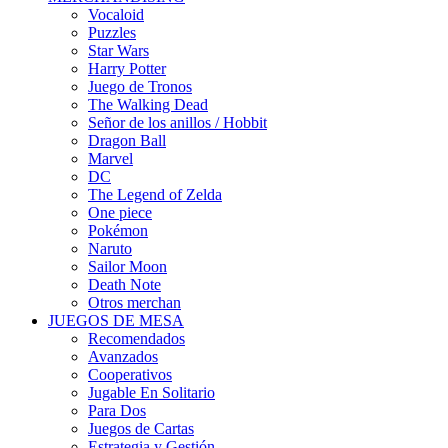
Vocaloid
Puzzles
Star Wars
Harry Potter
Juego de Tronos
The Walking Dead
Señor de los anillos / Hobbit
Dragon Ball
Marvel
DC
The Legend of Zelda
One piece
Pokémon
Naruto
Sailor Moon
Death Note
Otros merchan
JUEGOS DE MESA
Recomendados
Avanzados
Cooperativos
Jugable En Solitario
Para Dos
Juegos de Cartas
Estrategia y Gestión