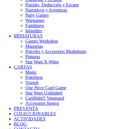
Puzzles, Deducción y Escape
Narrativos y Aventuras
Party Games
Wargames
Familiares
Infantiles
MINIATURAS
Games Workshop
Maquetas
Pinceles y Accesorios Modelismo
Pinturas
Star Wars X-Wing
CARTAS
Magic
Pokémon
Yugioh
One Piece Card Game
Star Wars Unlimited
Cardfight!! Vanguard
Accesorios Juegos
PREVENTA
COLECCIONABLES
ACTIVIDADES
BLOG