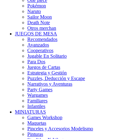
One piece
Pokémon
Naruto
Sailor Moon
Death Note
Otros merchan
JUEGOS DE MESA
Recomendados
Avanzados
Cooperativos
Jugable En Solitario
Para Dos
Juegos de Cartas
Estrategia y Gestión
Puzzles, Deducción y Escape
Narrativos y Aventuras
Party Games
Wargames
Familiares
Infantiles
MINIATURAS
Games Workshop
Maquetas
Pinceles y Accesorios Modelismo
Pinturas