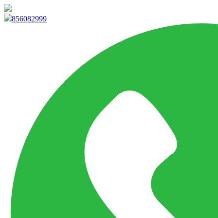
info@marketpvp.es
856082999