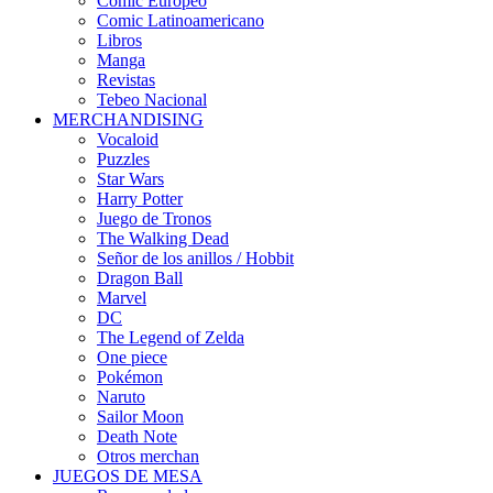
Cómic Europeo
Comic Latinoamericano
Libros
Manga
Revistas
Tebeo Nacional
MERCHANDISING
Vocaloid
Puzzles
Star Wars
Harry Potter
Juego de Tronos
The Walking Dead
Señor de los anillos / Hobbit
Dragon Ball
Marvel
DC
The Legend of Zelda
One piece
Pokémon
Naruto
Sailor Moon
Death Note
Otros merchan
JUEGOS DE MESA