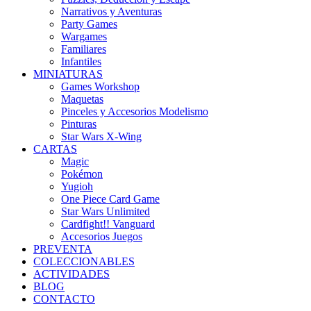
Narrativos y Aventuras
Party Games
Wargames
Familiares
Infantiles
MINIATURAS
Games Workshop
Maquetas
Pinceles y Accesorios Modelismo
Pinturas
Star Wars X-Wing
CARTAS
Magic
Pokémon
Yugioh
One Piece Card Game
Star Wars Unlimited
Cardfight!! Vanguard
Accesorios Juegos
PREVENTA
COLECCIONABLES
ACTIVIDADES
BLOG
CONTACTO