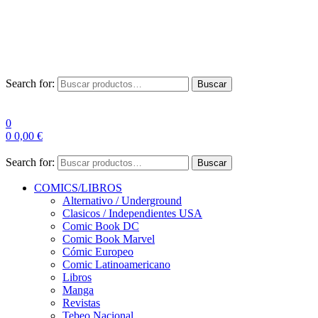
Envío Gratis a partir de 100€ para Península
Las entregas pueden sufrir demoras por alta demanda en las
empresas de mensajería.
Search for:
Buscar
0
0
0,00
€
Search for:
Buscar
COMICS/LIBROS
Alternativo / Underground
Clasicos / Independientes USA
Comic Book DC
Comic Book Marvel
Cómic Europeo
Comic Latinoamericano
Libros
Manga
Revistas
Tebeo Nacional