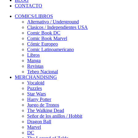
BLOG
CONTACTO
COMICS/LIBROS
Alternativo / Underground
Clasicos / Independientes USA
Comic Book DC
Comic Book Marvel
Cómic Europeo
Comic Latinoamericano
Libros
Manga
Revistas
Tebeo Nacional
MERCHANDISING
Vocaloid
Puzzles
Star Wars
Harry Potter
Juego de Tronos
The Walking Dead
Señor de los anillos / Hobbit
Dragon Ball
Marvel
DC