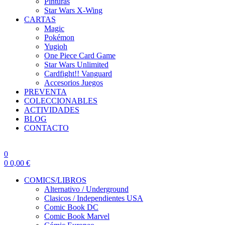
Pinturas
Star Wars X-Wing
CARTAS
Magic
Pokémon
Yugioh
One Piece Card Game
Star Wars Unlimited
Cardfight!! Vanguard
Accesorios Juegos
PREVENTA
COLECCIONABLES
ACTIVIDADES
BLOG
CONTACTO
0
0
0,00
€
COMICS/LIBROS
Alternativo / Underground
Clasicos / Independientes USA
Comic Book DC
Comic Book Marvel