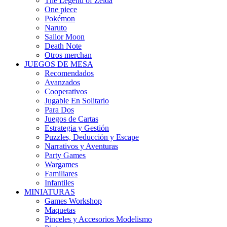
The Legend of Zelda
One piece
Pokémon
Naruto
Sailor Moon
Death Note
Otros merchan
JUEGOS DE MESA
Recomendados
Avanzados
Cooperativos
Jugable En Solitario
Para Dos
Juegos de Cartas
Estrategia y Gestión
Puzzles, Deducción y Escape
Narrativos y Aventuras
Party Games
Wargames
Familiares
Infantiles
MINIATURAS
Games Workshop
Maquetas
Pinceles y Accesorios Modelismo