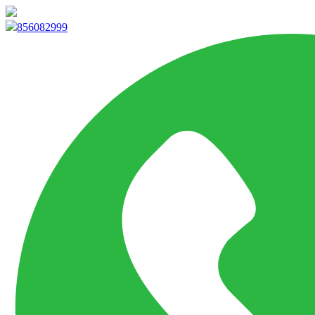
info@marketpvp.es
856082999