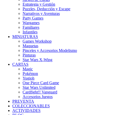
Estrategia y Gestión
Puzzles, Deducción y Escape
Narrativos y Aventuras
Party Games
Wargames
Familiares
Infantiles
MINIATURAS
Games Workshop
Maquetas
Pinceles y Accesorios Modelismo
Pinturas
Star Wars X-Wing
CARTAS
Magic
Pokémon
Yugioh
One Piece Card Game
Star Wars Unlimited
Cardfight!! Vanguard
Accesorios Juegos
PREVENTA
COLECCIONABLES
ACTIVIDADES