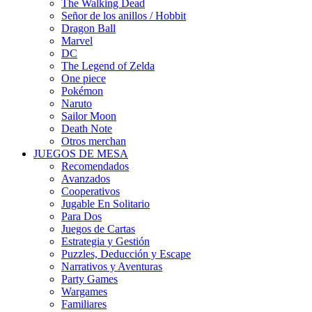
The Walking Dead
Señor de los anillos / Hobbit
Dragon Ball
Marvel
DC
The Legend of Zelda
One piece
Pokémon
Naruto
Sailor Moon
Death Note
Otros merchan
JUEGOS DE MESA
Recomendados
Avanzados
Cooperativos
Jugable En Solitario
Para Dos
Juegos de Cartas
Estrategia y Gestión
Puzzles, Deducción y Escape
Narrativos y Aventuras
Party Games
Wargames
Familiares