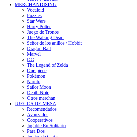
MERCHANDISING
Vocaloid
Puzzles
Star Wars
Harry Potter
Juego de Tronos
The Walking Dead
Señor de los anillos / Hobbit
Dragon Ball
Marvel
DC
The Legend of Zelda
One piece
Pokémon
Naruto
Sailor Moon
Death Note
Otros merchan
JUEGOS DE MESA
Recomendados
Avanzados
Cooperativos
Jugable En Solitario
Para Dos
Juegos de Cartas