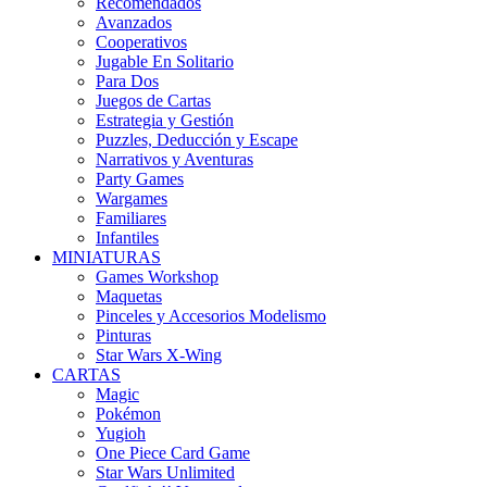
Recomendados
Avanzados
Cooperativos
Jugable En Solitario
Para Dos
Juegos de Cartas
Estrategia y Gestión
Puzzles, Deducción y Escape
Narrativos y Aventuras
Party Games
Wargames
Familiares
Infantiles
MINIATURAS
Games Workshop
Maquetas
Pinceles y Accesorios Modelismo
Pinturas
Star Wars X-Wing
CARTAS
Magic
Pokémon
Yugioh
One Piece Card Game
Star Wars Unlimited