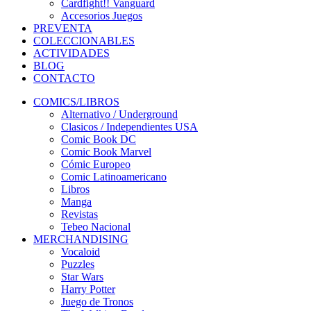
Cardfight!! Vanguard
Accesorios Juegos
PREVENTA
COLECCIONABLES
ACTIVIDADES
BLOG
CONTACTO
COMICS/LIBROS
Alternativo / Underground
Clasicos / Independientes USA
Comic Book DC
Comic Book Marvel
Cómic Europeo
Comic Latinoamericano
Libros
Manga
Revistas
Tebeo Nacional
MERCHANDISING
Vocaloid
Puzzles
Star Wars
Harry Potter
Juego de Tronos