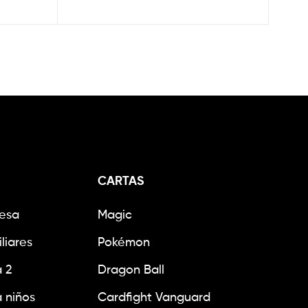
CARTAS
esa
Magic
liares
Pokémon
 2
Dragon Ball
 niños
Cardfight Vanguard