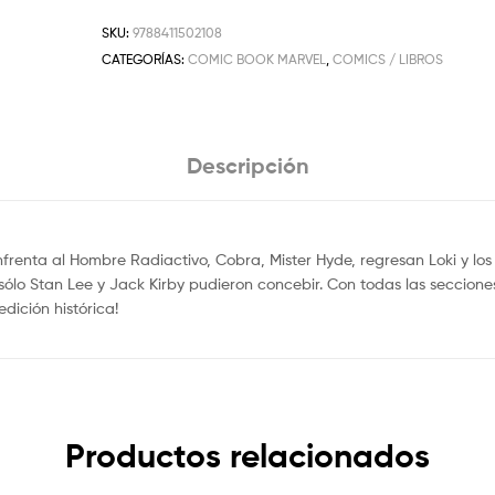
SKU:
9788411502108
CATEGORÍAS:
COMIC BOOK MARVEL
,
COMICS / LIBROS
Descripción
frenta al Hombre Radiactivo, Cobra, Mister Hyde, regresan Loki y lo
o Stan Lee y Jack Kirby pudieron concebir. Con todas las secciones ed
ición histórica!
Productos relacionados