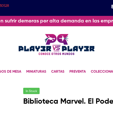
30528
n sufrir demoras por alta demanda en las empr
GOS DE MESA
MINIATURAS
CARTAS
PREVENTA
COLECCIONA
In Stock
Biblioteca Marvel. El Pod