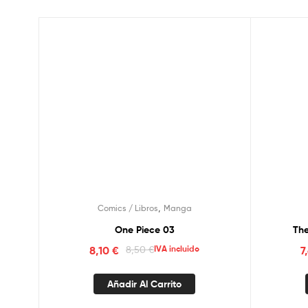
,
Comics / Libros
Manga
One Piece 03
The
8,10
€
8,50
€
IVA incluido
7
Añadir Al Carrito