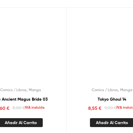
,
,
Comics / Libros
Manga
Comics / Libros
Manga
 Ancient Magus Bride 03
Tokyo Ghoul 14
,60
€
8,00
€
IVA incluido
8,55
€
9,00
€
IVA inclui
Añadir Al Carrito
Añadir Al Carrito