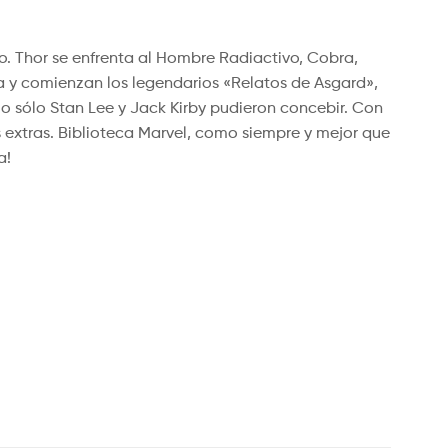
12,00
19,95
€
€
18,95
11,40
€
€
IVA
IVA incluido
incluido
. Thor se enfrenta al Hombre Radiactivo, Cobra,
a y comienzan los legendarios «Relatos de Asgard»,
 sólo Stan Lee y Jack Kirby pudieron concebir. Con
os extras. Biblioteca Marvel, como siempre y mejor que
a!