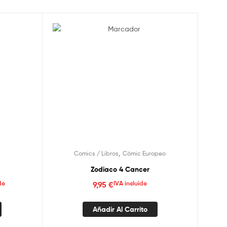
,
Comics / Libros
Cómic Europeo
Zodiaco 4 Cancer
do
9,95
€
IVA incluido
Añadir Al Carrito