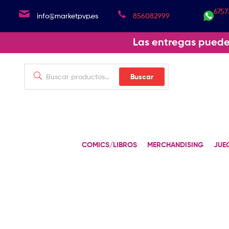
6757
info@marketpvp.es
856082999
Las entregas puede
Buscar
COMICS/LIBROS
MERCHANDISING
JUE