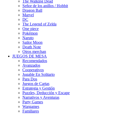
The Walking Dead
Señor de los anillos / Hobbit
Dragon Ball
Marvel
DC
The Legend of Zelda
One piece
Pokémon
Naruto
Sailor Moon
Death Note
Otros merchan
JUEGOS DE MESA
Recomendados
Avanzados
Cooperativos
Jugable En Solitario
Para Dos
Juegos de Cartas
Estrategia y Gestión
Puzzles, Deducción y Escape
Narrativos y Aventuras
Party Games
Wargames
Familiares