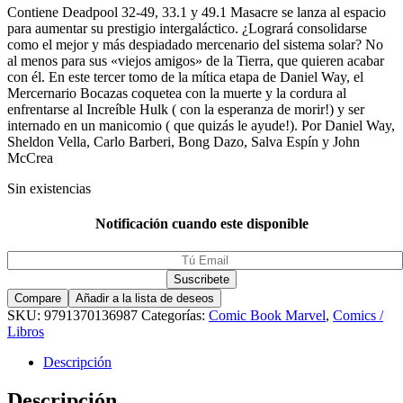
Contiene Deadpool 32-49, 33.1 y 49.1 Masacre se lanza al espacio
para aumentar su prestigio intergaláctico. ¿Logrará consolidarse
como el mejor y más despiadado mercenario del sistema solar? No
al menos para sus «viejos amigos» de la Tierra, que quieren acabar
con él. En este tercer tomo de la mítica etapa de Daniel Way, el
Mercernario Bocazas coquetea con la muerte y la cordura al
enfrentarse al Increíble Hulk ( con la esperanza de morir!) y ser
internado en un manicomio ( que quizás le ayude!). Por Daniel Way,
Sheldon Vella, Carlo Barberi, Bong Dazo, Salva Espín y John
McCrea
Sin existencias
Notificación cuando este disponible
Compare
Añadir a la lista de deseos
SKU:
9791370136987
Categorías:
Comic Book Marvel
,
Comics /
Libros
Descripción
Descripción