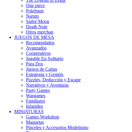
The Legend of Zelda
One piece
Pokémon
Naruto
Sailor Moon
Death Note
Otros merchan
JUEGOS DE MESA
Recomendados
Avanzados
Cooperativos
Jugable En Solitario
Para Dos
Juegos de Cartas
Estrategia y Gestión
Puzzles, Deducción y Escape
Narrativos y Aventuras
Party Games
Wargames
Familiares
Infantiles
MINIATURAS
Games Workshop
Maquetas
Pinceles y Accesorios Modelismo