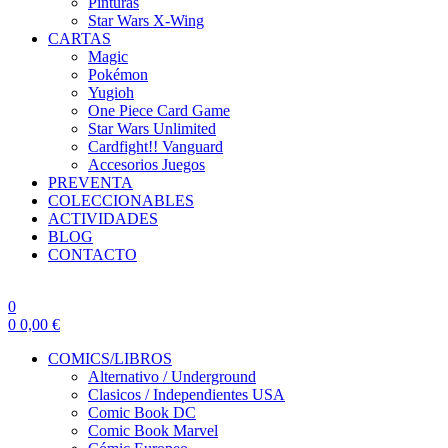
Pinturas
Star Wars X-Wing
CARTAS
Magic
Pokémon
Yugioh
One Piece Card Game
Star Wars Unlimited
Cardfight!! Vanguard
Accesorios Juegos
PREVENTA
COLECCIONABLES
ACTIVIDADES
BLOG
CONTACTO
0
0
0,00
€
COMICS/LIBROS
Alternativo / Underground
Clasicos / Independientes USA
Comic Book DC
Comic Book Marvel