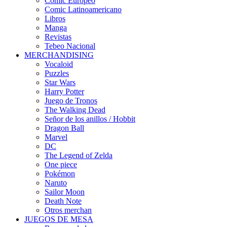
Cómic Europeo
Comic Latinoamericano
Libros
Manga
Revistas
Tebeo Nacional
MERCHANDISING
Vocaloid
Puzzles
Star Wars
Harry Potter
Juego de Tronos
The Walking Dead
Señor de los anillos / Hobbit
Dragon Ball
Marvel
DC
The Legend of Zelda
One piece
Pokémon
Naruto
Sailor Moon
Death Note
Otros merchan
JUEGOS DE MESA