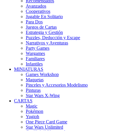
Recomendados
Avanzados
Cooperativos
Jugable En Solitario
Para Dos
Juegos de Cartas
Estrategia y Gestión
Puzzles, Deducción y Escape
Narrativos y Aventuras
Party Games
Wargames
Familiares
Infantiles
MINIATURAS
Games Workshop
Maquetas
Pinceles y Accesorios Modelismo
Pinturas
Star Wars X-Wing
CARTAS
Magic
Pokémon
Yugioh
One Piece Card Game
Star Wars Unlimited