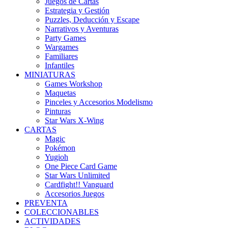
Juegos de Cartas
Estrategia y Gestión
Puzzles, Deducción y Escape
Narrativos y Aventuras
Party Games
Wargames
Familiares
Infantiles
MINIATURAS
Games Workshop
Maquetas
Pinceles y Accesorios Modelismo
Pinturas
Star Wars X-Wing
CARTAS
Magic
Pokémon
Yugioh
One Piece Card Game
Star Wars Unlimited
Cardfight!! Vanguard
Accesorios Juegos
PREVENTA
COLECCIONABLES
ACTIVIDADES