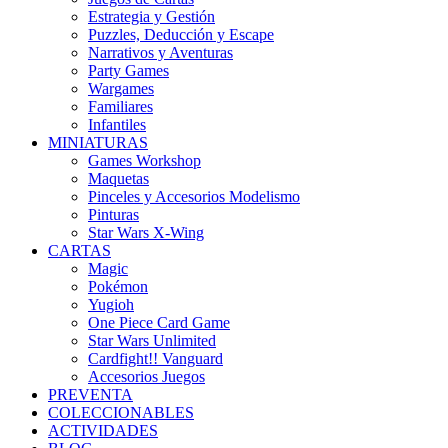
Estrategia y Gestión
Puzzles, Deducción y Escape
Narrativos y Aventuras
Party Games
Wargames
Familiares
Infantiles
MINIATURAS
Games Workshop
Maquetas
Pinceles y Accesorios Modelismo
Pinturas
Star Wars X-Wing
CARTAS
Magic
Pokémon
Yugioh
One Piece Card Game
Star Wars Unlimited
Cardfight!! Vanguard
Accesorios Juegos
PREVENTA
COLECCIONABLES
ACTIVIDADES