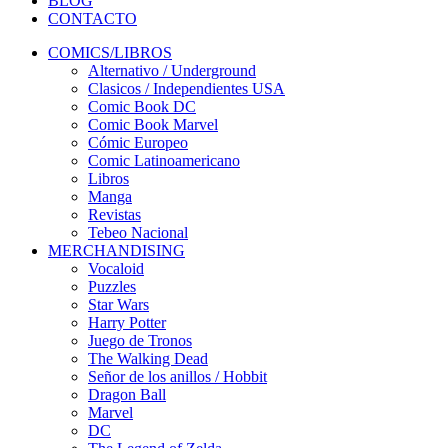
BLOG
CONTACTO
COMICS/LIBROS
Alternativo / Underground
Clasicos / Independientes USA
Comic Book DC
Comic Book Marvel
Cómic Europeo
Comic Latinoamericano
Libros
Manga
Revistas
Tebeo Nacional
MERCHANDISING
Vocaloid
Puzzles
Star Wars
Harry Potter
Juego de Tronos
The Walking Dead
Señor de los anillos / Hobbit
Dragon Ball
Marvel
DC