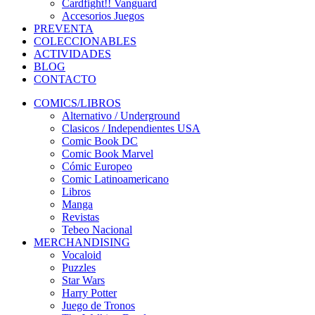
Cardfight!! Vanguard
Accesorios Juegos
PREVENTA
COLECCIONABLES
ACTIVIDADES
BLOG
CONTACTO
COMICS/LIBROS
Alternativo / Underground
Clasicos / Independientes USA
Comic Book DC
Comic Book Marvel
Cómic Europeo
Comic Latinoamericano
Libros
Manga
Revistas
Tebeo Nacional
MERCHANDISING
Vocaloid
Puzzles
Star Wars
Harry Potter
Juego de Tronos