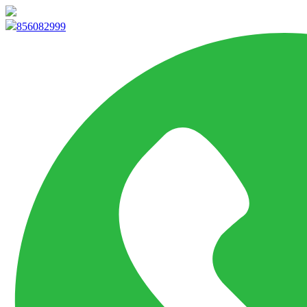
info@marketpvp.es
856082999