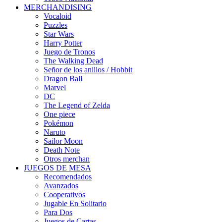
MERCHANDISING
Vocaloid
Puzzles
Star Wars
Harry Potter
Juego de Tronos
The Walking Dead
Señor de los anillos / Hobbit
Dragon Ball
Marvel
DC
The Legend of Zelda
One piece
Pokémon
Naruto
Sailor Moon
Death Note
Otros merchan
JUEGOS DE MESA
Recomendados
Avanzados
Cooperativos
Jugable En Solitario
Para Dos
Juegos de Cartas