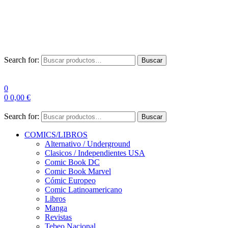
Envío Gratis a partir de 100€ para Península
Las entregas pueden sufrir demoras por alta demanda en las
empresas de mensajería.
Search for:
Buscar
0
0
0,00
€
Search for:
Buscar
COMICS/LIBROS
Alternativo / Underground
Clasicos / Independientes USA
Comic Book DC
Comic Book Marvel
Cómic Europeo
Comic Latinoamericano
Libros
Manga
Revistas
Tebeo Nacional