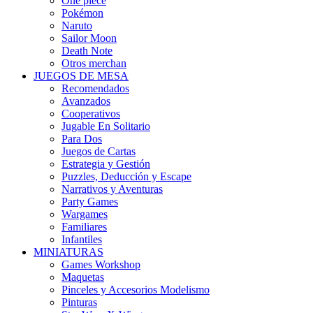
One piece
Pokémon
Naruto
Sailor Moon
Death Note
Otros merchan
JUEGOS DE MESA
Recomendados
Avanzados
Cooperativos
Jugable En Solitario
Para Dos
Juegos de Cartas
Estrategia y Gestión
Puzzles, Deducción y Escape
Narrativos y Aventuras
Party Games
Wargames
Familiares
Infantiles
MINIATURAS
Games Workshop
Maquetas
Pinceles y Accesorios Modelismo
Pinturas