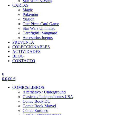
Star Wars X-Wing
CARTAS
Magic
Pokémon
Yugioh
One Piece Card Game
Star Wars Unlimited
Cardfight!! Vanguard
Accesorios Juegos
PREVENTA
COLECCIONABLES
ACTIVIDADES
BLOG
CONTACTO
0
0
0,00
€
COMICS/LIBROS
Alternativo / Underground
Clasicos / Independientes USA
Comic Book DC
Comic Book Marvel
Cómic Europeo