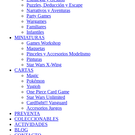
Puzzles, Deducción y Escape
Narrativos y Aventuras
Party Games
Wargames
Familiares
Infantiles
MINIATURAS
Games Workshop
Maquetas
Pinceles y Accesorios Modelismo
Pinturas
Star Wars X-Wing
CARTAS
Magic
Pokémon
Yugioh
One Piece Card Game
Star Wars Unlimited
Cardfight!! Vanguard
Accesorios Juegos
PREVENTA
COLECCIONABLES
ACTIVIDADES
BLOG