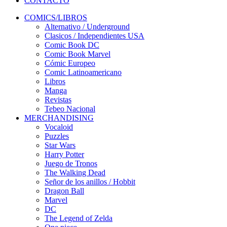
CONTACTO
COMICS/LIBROS
Alternativo / Underground
Clasicos / Independientes USA
Comic Book DC
Comic Book Marvel
Cómic Europeo
Comic Latinoamericano
Libros
Manga
Revistas
Tebeo Nacional
MERCHANDISING
Vocaloid
Puzzles
Star Wars
Harry Potter
Juego de Tronos
The Walking Dead
Señor de los anillos / Hobbit
Dragon Ball
Marvel
DC
The Legend of Zelda