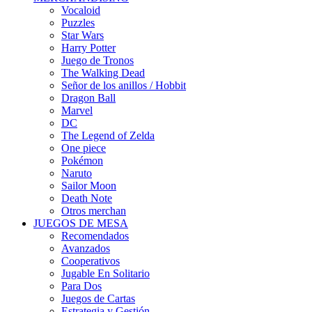
Vocaloid
Puzzles
Star Wars
Harry Potter
Juego de Tronos
The Walking Dead
Señor de los anillos / Hobbit
Dragon Ball
Marvel
DC
The Legend of Zelda
One piece
Pokémon
Naruto
Sailor Moon
Death Note
Otros merchan
JUEGOS DE MESA
Recomendados
Avanzados
Cooperativos
Jugable En Solitario
Para Dos
Juegos de Cartas
Estrategia y Gestión