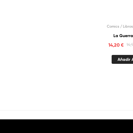
Comics / Libros
La Guerra
14,20
€
14,
Añadir A