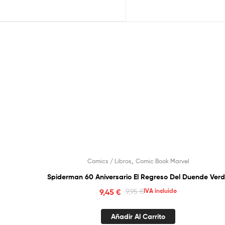
,
Comics / Libros
Comic Book Marvel
Spiderman 60 Aniversario El Regreso Del Duende Ver
9,45
€
9,95
€
IVA incluido
Añadir Al Carrito