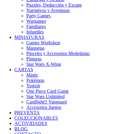
Puzzles, Deducción y Escape
Narrativos y Aventuras
Party Games
Wargames
Familiares
Infantiles
MINIATURAS
Games Workshop
Maquetas
Pinceles y Accesorios Modelismo
Pinturas
Star Wars X-Wing
CARTAS
Magic
Pokémon
Yugioh
One Piece Card Game
Star Wars Unlimited
Cardfight!! Vanguard
Accesorios Juegos
PREVENTA
COLECCIONABLES
ACTIVIDADES
BLOG