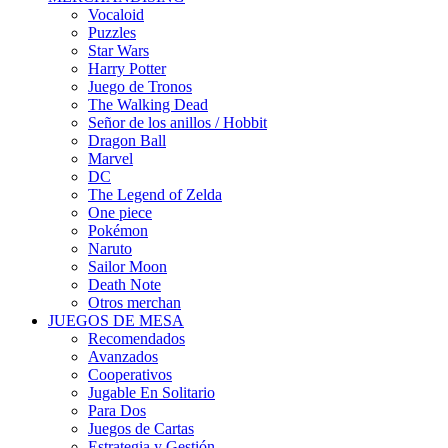
Vocaloid
Puzzles
Star Wars
Harry Potter
Juego de Tronos
The Walking Dead
Señor de los anillos / Hobbit
Dragon Ball
Marvel
DC
The Legend of Zelda
One piece
Pokémon
Naruto
Sailor Moon
Death Note
Otros merchan
JUEGOS DE MESA
Recomendados
Avanzados
Cooperativos
Jugable En Solitario
Para Dos
Juegos de Cartas
Estrategia y Gestión