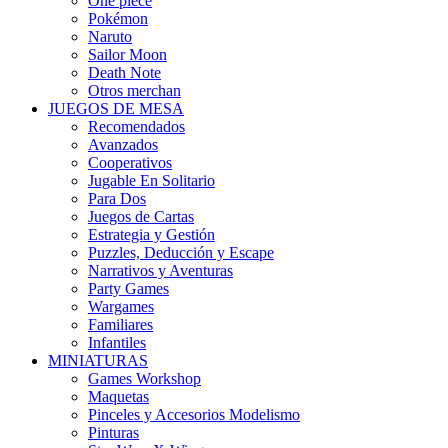
One piece
Pokémon
Naruto
Sailor Moon
Death Note
Otros merchan
JUEGOS DE MESA
Recomendados
Avanzados
Cooperativos
Jugable En Solitario
Para Dos
Juegos de Cartas
Estrategia y Gestión
Puzzles, Deducción y Escape
Narrativos y Aventuras
Party Games
Wargames
Familiares
Infantiles
MINIATURAS
Games Workshop
Maquetas
Pinceles y Accesorios Modelismo
Pinturas