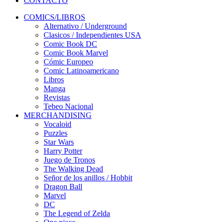
CONTACTO
COMICS/LIBROS
Alternativo / Underground
Clasicos / Independientes USA
Comic Book DC
Comic Book Marvel
Cómic Europeo
Comic Latinoamericano
Libros
Manga
Revistas
Tebeo Nacional
MERCHANDISING
Vocaloid
Puzzles
Star Wars
Harry Potter
Juego de Tronos
The Walking Dead
Señor de los anillos / Hobbit
Dragon Ball
Marvel
DC
The Legend of Zelda