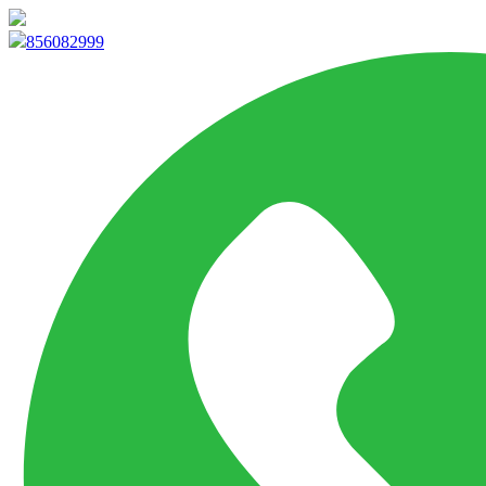
info@marketpvp.es
856082999