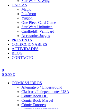
Star Wars X-Wing
CARTAS
Magic
Pokémon
Yugioh
One Piece Card Game
Star Wars Unlimited
Cardfight!! Vanguard
Accesorios Juegos
PREVENTA
COLECCIONABLES
ACTIVIDADES
BLOG
CONTACTO
0
0
0,00
€
COMICS/LIBROS
Alternativo / Underground
Clasicos / Independientes USA
Comic Book DC
Comic Book Marvel
Cómic Europeo