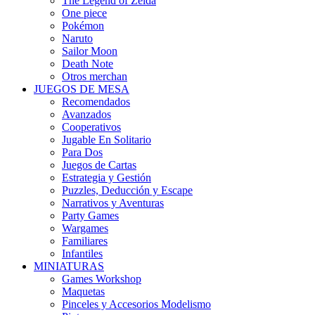
The Legend of Zelda
One piece
Pokémon
Naruto
Sailor Moon
Death Note
Otros merchan
JUEGOS DE MESA
Recomendados
Avanzados
Cooperativos
Jugable En Solitario
Para Dos
Juegos de Cartas
Estrategia y Gestión
Puzzles, Deducción y Escape
Narrativos y Aventuras
Party Games
Wargames
Familiares
Infantiles
MINIATURAS
Games Workshop
Maquetas
Pinceles y Accesorios Modelismo