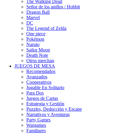
The Walking Dead
Señor de los anillos / Hobbit
Dragon Ball
Marvel
DC
The Legend of Zelda
One piece
Pokémon
Naruto
Sailor Moon
Death Note
Otros merchan
JUEGOS DE MESA
Recomendados
Avanzados
Cooperativos
Jugable En Solitario
Para Dos
Juegos de Cartas
Estrategia y Gestión
Puzzles, Deducción y Escape
Narrativos y Aventuras
Party Games
Wargames
Familiares