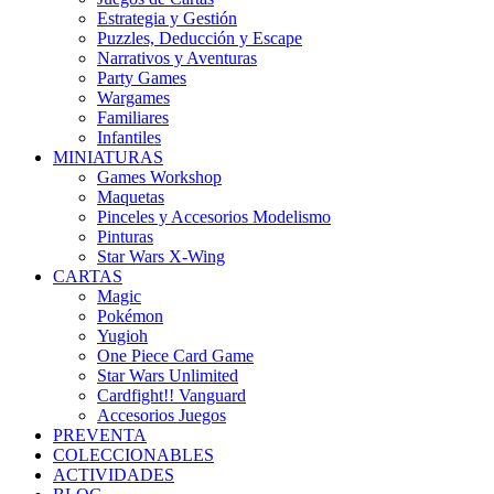
Estrategia y Gestión
Puzzles, Deducción y Escape
Narrativos y Aventuras
Party Games
Wargames
Familiares
Infantiles
MINIATURAS
Games Workshop
Maquetas
Pinceles y Accesorios Modelismo
Pinturas
Star Wars X-Wing
CARTAS
Magic
Pokémon
Yugioh
One Piece Card Game
Star Wars Unlimited
Cardfight!! Vanguard
Accesorios Juegos
PREVENTA
COLECCIONABLES
ACTIVIDADES