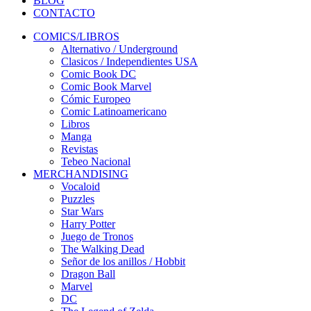
BLOG
CONTACTO
COMICS/LIBROS
Alternativo / Underground
Clasicos / Independientes USA
Comic Book DC
Comic Book Marvel
Cómic Europeo
Comic Latinoamericano
Libros
Manga
Revistas
Tebeo Nacional
MERCHANDISING
Vocaloid
Puzzles
Star Wars
Harry Potter
Juego de Tronos
The Walking Dead
Señor de los anillos / Hobbit
Dragon Ball
Marvel
DC