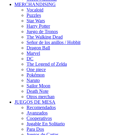
MERCHANDISING
Vocaloid
Puzzles
Star Wars
Harry Potter
Juego de Tronos
The Walking Dead
Señor de los anillos / Hobbit
Dragon Ball
Marvel
DC
The Legend of Zelda
One piece
Pokémon
Naruto
Sailor Moon
Death Note
Otros merchan
JUEGOS DE MESA
Recomendados
Avanzados
Cooperativos
Jugable En Solitario
Para Dos
Juegos de Cartas