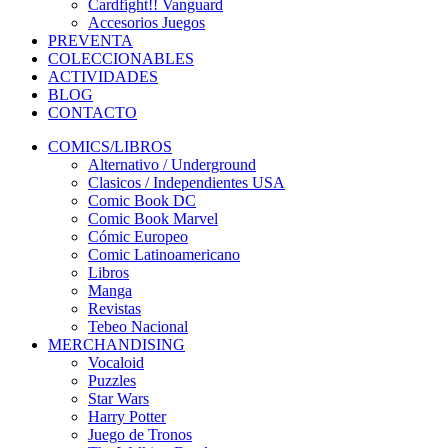
Cardfight!! Vanguard
Accesorios Juegos
PREVENTA
COLECCIONABLES
ACTIVIDADES
BLOG
CONTACTO
COMICS/LIBROS
Alternativo / Underground
Clasicos / Independientes USA
Comic Book DC
Comic Book Marvel
Cómic Europeo
Comic Latinoamericano
Libros
Manga
Revistas
Tebeo Nacional
MERCHANDISING
Vocaloid
Puzzles
Star Wars
Harry Potter
Juego de Tronos