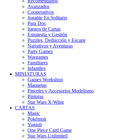
Recomendados
Avanzados
Cooperativos
Jugable En Solitario
Para Dos
Juegos de Cartas
Estrategia y Gestión
Puzzles, Deducción y Escape
Narrativos y Aventuras
Party Games
Wargames
Familiares
Infantiles
MINIATURAS
Games Workshop
Maquetas
Pinceles y Accesorios Modelismo
Pinturas
Star Wars X-Wing
CARTAS
Magic
Pokémon
Yugioh
One Piece Card Game
Star Wars Unlimited