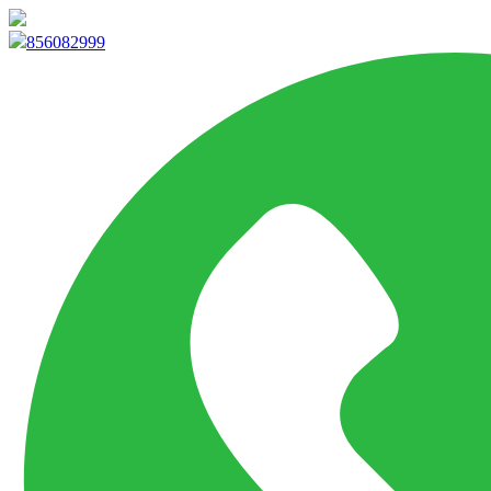
info@marketpvp.es
856082999