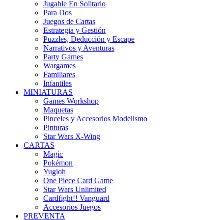
Jugable En Solitario
Para Dos
Juegos de Cartas
Estrategia y Gestión
Puzzles, Deducción y Escape
Narrativos y Aventuras
Party Games
Wargames
Familiares
Infantiles
MINIATURAS
Games Workshop
Maquetas
Pinceles y Accesorios Modelismo
Pinturas
Star Wars X-Wing
CARTAS
Magic
Pokémon
Yugioh
One Piece Card Game
Star Wars Unlimited
Cardfight!! Vanguard
Accesorios Juegos
PREVENTA