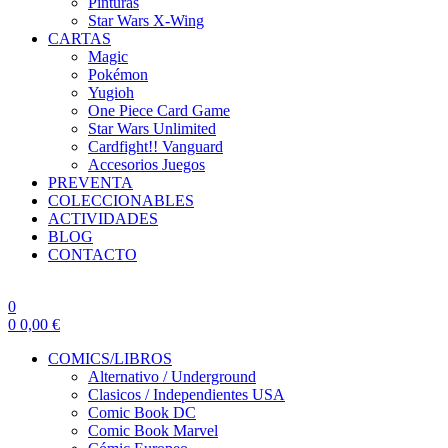
Pinturas
Star Wars X-Wing
CARTAS
Magic
Pokémon
Yugioh
One Piece Card Game
Star Wars Unlimited
Cardfight!! Vanguard
Accesorios Juegos
PREVENTA
COLECCIONABLES
ACTIVIDADES
BLOG
CONTACTO
0
0
0,00
€
COMICS/LIBROS
Alternativo / Underground
Clasicos / Independientes USA
Comic Book DC
Comic Book Marvel