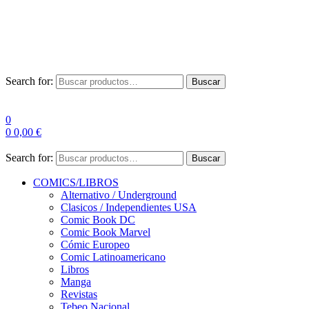
Envío Gratis a partir de 100€ para Península
Las entregas pueden sufrir demoras por alta demanda en las
empresas de mensajería.
Search for:
Buscar
0
0
0,00
€
Search for:
Buscar
COMICS/LIBROS
Alternativo / Underground
Clasicos / Independientes USA
Comic Book DC
Comic Book Marvel
Cómic Europeo
Comic Latinoamericano
Libros
Manga
Revistas
Tebeo Nacional