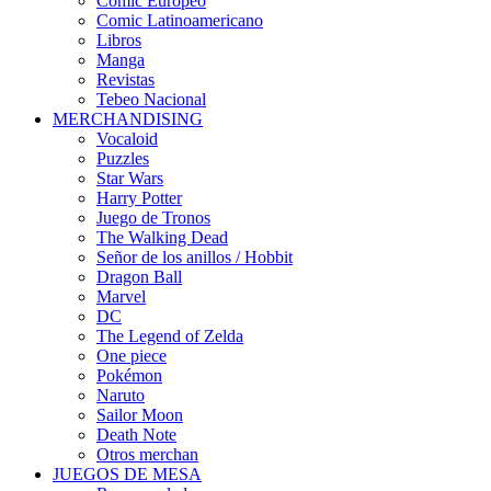
Cómic Europeo
Comic Latinoamericano
Libros
Manga
Revistas
Tebeo Nacional
MERCHANDISING
Vocaloid
Puzzles
Star Wars
Harry Potter
Juego de Tronos
The Walking Dead
Señor de los anillos / Hobbit
Dragon Ball
Marvel
DC
The Legend of Zelda
One piece
Pokémon
Naruto
Sailor Moon
Death Note
Otros merchan
JUEGOS DE MESA