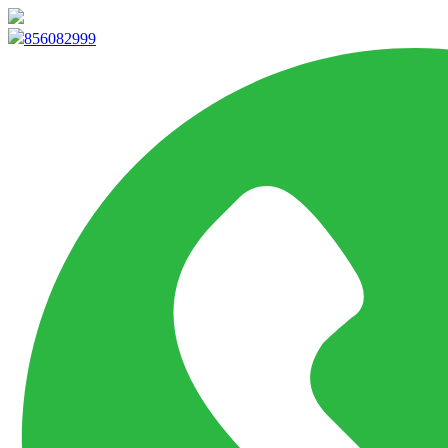
info@marketpvp.es
856082999