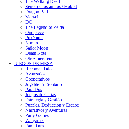
The Walking Dead
Señor de los anillos / Hobbit
Dragon Ball
Marvel
DC
The Legend of Zelda
One piece
Pokémon
Naruto
Sailor Moon
Death Note
Otros merchan
JUEGOS DE MESA
Recomendados
Avanzados
Cooperativos
Jugable En Solitario
Para Dos
Juegos de Cartas
Estrategia y Gestión
Puzzles, Deducción y Escape
Narrativos y Aventuras
Party Games
Wargames
Familiares