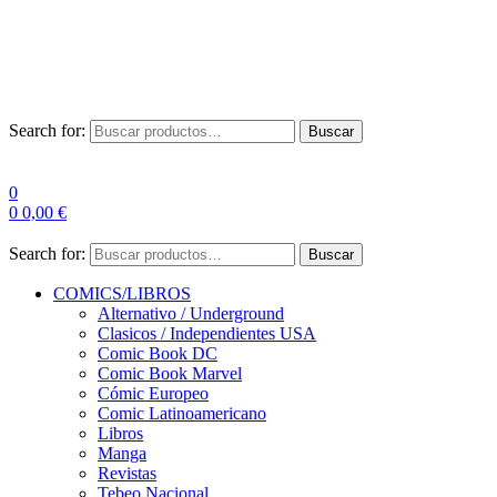
Envío Gratis a partir de 100€ para Península
Las entregas pueden sufrir demoras por alta demanda en las
empresas de mensajería.
Search for:
Buscar
0
0
0,00
€
Search for:
Buscar
COMICS/LIBROS
Alternativo / Underground
Clasicos / Independientes USA
Comic Book DC
Comic Book Marvel
Cómic Europeo
Comic Latinoamericano
Libros
Manga
Revistas
Tebeo Nacional