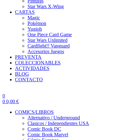
Pinturas
Star Wars X-Wing
CARTAS
Magic
Pokémon
Yugioh
One Piece Card Game
Star Wars Unlimited
Cardfight!! Vanguard
Accesorios Juegos
PREVENTA
COLECCIONABLES
ACTIVIDADES
BLOG
CONTACTO
0
0
0,00
€
COMICS/LIBROS
Alternativo / Underground
Clasicos / Independientes USA
Comic Book DC
Comic Book Marvel