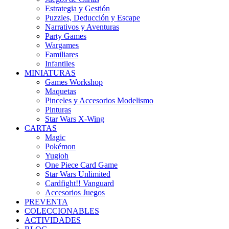
Estrategia y Gestión
Puzzles, Deducción y Escape
Narrativos y Aventuras
Party Games
Wargames
Familiares
Infantiles
MINIATURAS
Games Workshop
Maquetas
Pinceles y Accesorios Modelismo
Pinturas
Star Wars X-Wing
CARTAS
Magic
Pokémon
Yugioh
One Piece Card Game
Star Wars Unlimited
Cardfight!! Vanguard
Accesorios Juegos
PREVENTA
COLECCIONABLES
ACTIVIDADES