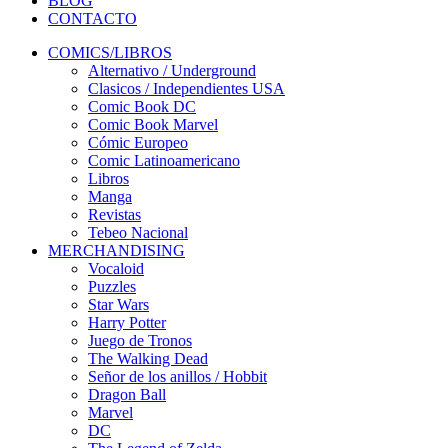
BLOG
CONTACTO
COMICS/LIBROS
Alternativo / Underground
Clasicos / Independientes USA
Comic Book DC
Comic Book Marvel
Cómic Europeo
Comic Latinoamericano
Libros
Manga
Revistas
Tebeo Nacional
MERCHANDISING
Vocaloid
Puzzles
Star Wars
Harry Potter
Juego de Tronos
The Walking Dead
Señor de los anillos / Hobbit
Dragon Ball
Marvel
DC