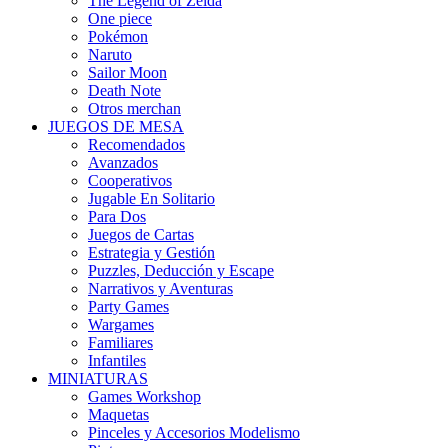
The Legend of Zelda
One piece
Pokémon
Naruto
Sailor Moon
Death Note
Otros merchan
JUEGOS DE MESA
Recomendados
Avanzados
Cooperativos
Jugable En Solitario
Para Dos
Juegos de Cartas
Estrategia y Gestión
Puzzles, Deducción y Escape
Narrativos y Aventuras
Party Games
Wargames
Familiares
Infantiles
MINIATURAS
Games Workshop
Maquetas
Pinceles y Accesorios Modelismo