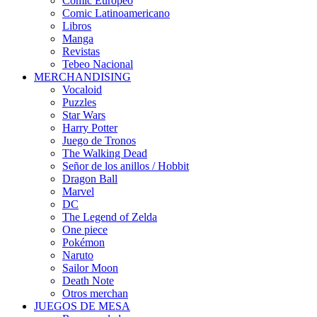
Cómic Europeo
Comic Latinoamericano
Libros
Manga
Revistas
Tebeo Nacional
MERCHANDISING
Vocaloid
Puzzles
Star Wars
Harry Potter
Juego de Tronos
The Walking Dead
Señor de los anillos / Hobbit
Dragon Ball
Marvel
DC
The Legend of Zelda
One piece
Pokémon
Naruto
Sailor Moon
Death Note
Otros merchan
JUEGOS DE MESA