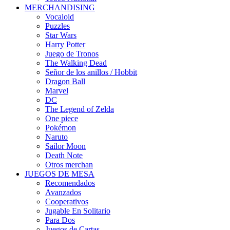
MERCHANDISING
Vocaloid
Puzzles
Star Wars
Harry Potter
Juego de Tronos
The Walking Dead
Señor de los anillos / Hobbit
Dragon Ball
Marvel
DC
The Legend of Zelda
One piece
Pokémon
Naruto
Sailor Moon
Death Note
Otros merchan
JUEGOS DE MESA
Recomendados
Avanzados
Cooperativos
Jugable En Solitario
Para Dos
Juegos de Cartas