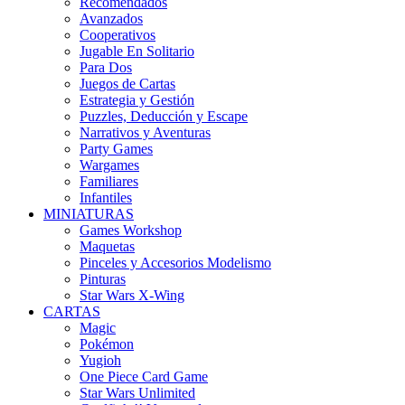
Recomendados
Avanzados
Cooperativos
Jugable En Solitario
Para Dos
Juegos de Cartas
Estrategia y Gestión
Puzzles, Deducción y Escape
Narrativos y Aventuras
Party Games
Wargames
Familiares
Infantiles
MINIATURAS
Games Workshop
Maquetas
Pinceles y Accesorios Modelismo
Pinturas
Star Wars X-Wing
CARTAS
Magic
Pokémon
Yugioh
One Piece Card Game
Star Wars Unlimited