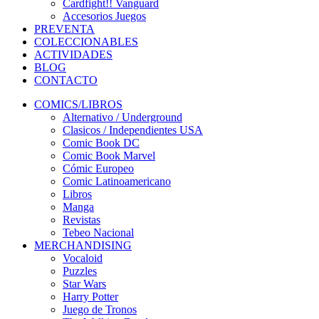
Cardfight!! Vanguard
Accesorios Juegos
PREVENTA
COLECCIONABLES
ACTIVIDADES
BLOG
CONTACTO
COMICS/LIBROS
Alternativo / Underground
Clasicos / Independientes USA
Comic Book DC
Comic Book Marvel
Cómic Europeo
Comic Latinoamericano
Libros
Manga
Revistas
Tebeo Nacional
MERCHANDISING
Vocaloid
Puzzles
Star Wars
Harry Potter
Juego de Tronos