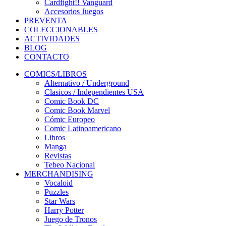
Cardfight!! Vanguard
Accesorios Juegos
PREVENTA
COLECCIONABLES
ACTIVIDADES
BLOG
CONTACTO
COMICS/LIBROS
Alternativo / Underground
Clasicos / Independientes USA
Comic Book DC
Comic Book Marvel
Cómic Europeo
Comic Latinoamericano
Libros
Manga
Revistas
Tebeo Nacional
MERCHANDISING
Vocaloid
Puzzles
Star Wars
Harry Potter
Juego de Tronos