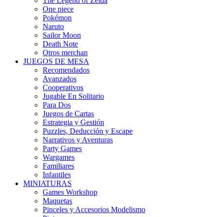
The Legend of Zelda
One piece
Pokémon
Naruto
Sailor Moon
Death Note
Otros merchan
JUEGOS DE MESA
Recomendados
Avanzados
Cooperativos
Jugable En Solitario
Para Dos
Juegos de Cartas
Estrategia y Gestión
Puzzles, Deducción y Escape
Narrativos y Aventuras
Party Games
Wargames
Familiares
Infantiles
MINIATURAS
Games Workshop
Maquetas
Pinceles y Accesorios Modelismo