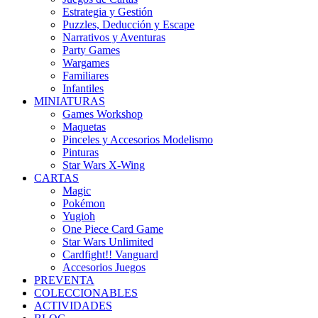
Estrategia y Gestión
Puzzles, Deducción y Escape
Narrativos y Aventuras
Party Games
Wargames
Familiares
Infantiles
MINIATURAS
Games Workshop
Maquetas
Pinceles y Accesorios Modelismo
Pinturas
Star Wars X-Wing
CARTAS
Magic
Pokémon
Yugioh
One Piece Card Game
Star Wars Unlimited
Cardfight!! Vanguard
Accesorios Juegos
PREVENTA
COLECCIONABLES
ACTIVIDADES