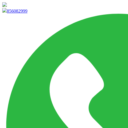
info@marketpvp.es
856082999