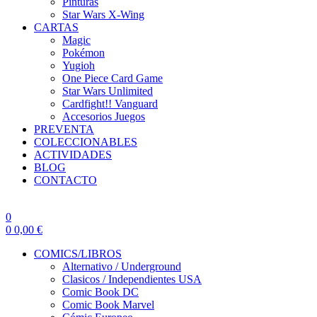
Pinturas
Star Wars X-Wing
CARTAS
Magic
Pokémon
Yugioh
One Piece Card Game
Star Wars Unlimited
Cardfight!! Vanguard
Accesorios Juegos
PREVENTA
COLECCIONABLES
ACTIVIDADES
BLOG
CONTACTO
0
0
0,00
€
COMICS/LIBROS
Alternativo / Underground
Clasicos / Independientes USA
Comic Book DC
Comic Book Marvel