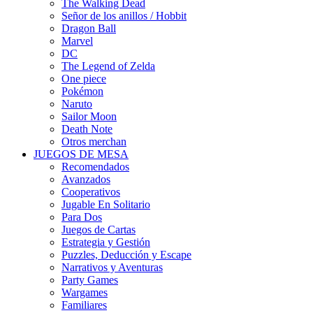
The Walking Dead
Señor de los anillos / Hobbit
Dragon Ball
Marvel
DC
The Legend of Zelda
One piece
Pokémon
Naruto
Sailor Moon
Death Note
Otros merchan
JUEGOS DE MESA
Recomendados
Avanzados
Cooperativos
Jugable En Solitario
Para Dos
Juegos de Cartas
Estrategia y Gestión
Puzzles, Deducción y Escape
Narrativos y Aventuras
Party Games
Wargames
Familiares