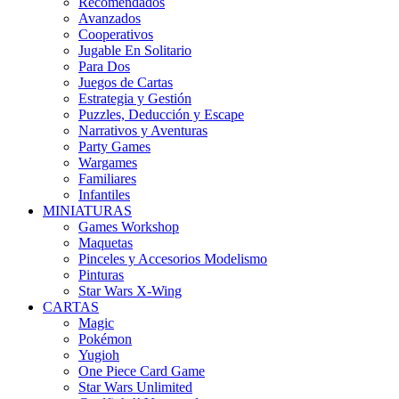
Recomendados
Avanzados
Cooperativos
Jugable En Solitario
Para Dos
Juegos de Cartas
Estrategia y Gestión
Puzzles, Deducción y Escape
Narrativos y Aventuras
Party Games
Wargames
Familiares
Infantiles
MINIATURAS
Games Workshop
Maquetas
Pinceles y Accesorios Modelismo
Pinturas
Star Wars X-Wing
CARTAS
Magic
Pokémon
Yugioh
One Piece Card Game
Star Wars Unlimited