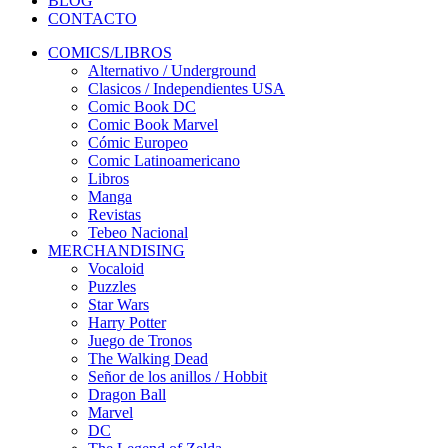
BLOG
CONTACTO
COMICS/LIBROS
Alternativo / Underground
Clasicos / Independientes USA
Comic Book DC
Comic Book Marvel
Cómic Europeo
Comic Latinoamericano
Libros
Manga
Revistas
Tebeo Nacional
MERCHANDISING
Vocaloid
Puzzles
Star Wars
Harry Potter
Juego de Tronos
The Walking Dead
Señor de los anillos / Hobbit
Dragon Ball
Marvel
DC