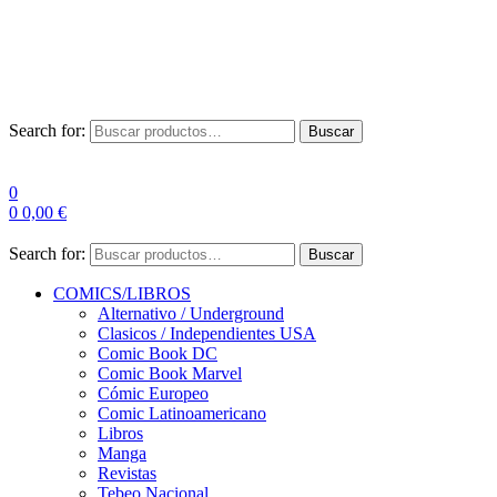
Envío Gratis a partir de 100€ para Península
Las entregas pueden sufrir demoras por alta demanda en las
empresas de mensajería.
Search for:
Buscar
0
0
0,00
€
Search for:
Buscar
COMICS/LIBROS
Alternativo / Underground
Clasicos / Independientes USA
Comic Book DC
Comic Book Marvel
Cómic Europeo
Comic Latinoamericano
Libros
Manga
Revistas
Tebeo Nacional