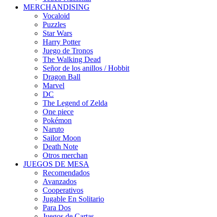
MERCHANDISING
Vocaloid
Puzzles
Star Wars
Harry Potter
Juego de Tronos
The Walking Dead
Señor de los anillos / Hobbit
Dragon Ball
Marvel
DC
The Legend of Zelda
One piece
Pokémon
Naruto
Sailor Moon
Death Note
Otros merchan
JUEGOS DE MESA
Recomendados
Avanzados
Cooperativos
Jugable En Solitario
Para Dos
Juegos de Cartas