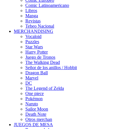
Cómic Europeo
Comic Latinoamericano
Libros
Manga
Revistas
Tebeo Nacional
MERCHANDISING
Vocaloid
Puzzles
Star Wars
Harry Potter
Juego de Tronos
The Walking Dead
Señor de los anillos / Hobbit
Dragon Ball
Marvel
DC
The Legend of Zelda
One piece
Pokémon
Naruto
Sailor Moon
Death Note
Otros merchan
JUEGOS DE MESA