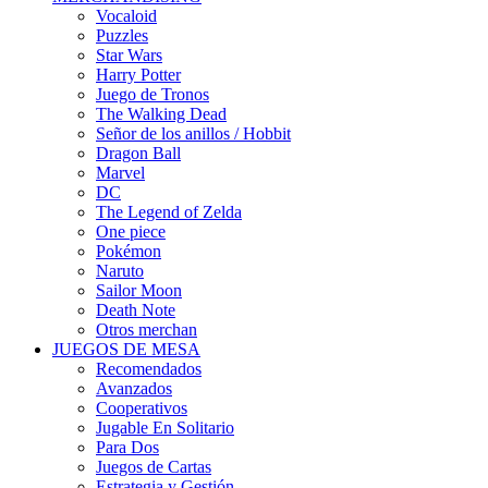
Vocaloid
Puzzles
Star Wars
Harry Potter
Juego de Tronos
The Walking Dead
Señor de los anillos / Hobbit
Dragon Ball
Marvel
DC
The Legend of Zelda
One piece
Pokémon
Naruto
Sailor Moon
Death Note
Otros merchan
JUEGOS DE MESA
Recomendados
Avanzados
Cooperativos
Jugable En Solitario
Para Dos
Juegos de Cartas
Estrategia y Gestión