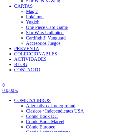
Star Wars X-Wing
CARTAS
Magic
Pokémon
Yugioh
One Piece Card Game
Star Wars Unlimited
Cardfight!! Vanguard
Accesorios Juegos
PREVENTA
COLECCIONABLES
ACTIVIDADES
BLOG
CONTACTO
0
0
0,00
€
COMICS/LIBROS
Alternativo / Underground
Clasicos / Independientes USA
Comic Book DC
Comic Book Marvel
Cómic Europeo