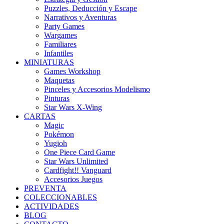
Puzzles, Deducción y Escape
Narrativos y Aventuras
Party Games
Wargames
Familiares
Infantiles
MINIATURAS
Games Workshop
Maquetas
Pinceles y Accesorios Modelismo
Pinturas
Star Wars X-Wing
CARTAS
Magic
Pokémon
Yugioh
One Piece Card Game
Star Wars Unlimited
Cardfight!! Vanguard
Accesorios Juegos
PREVENTA
COLECCIONABLES
ACTIVIDADES
BLOG