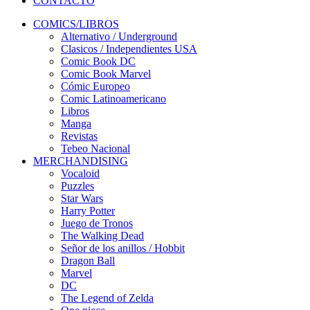
CONTACTO
COMICS/LIBROS
Alternativo / Underground
Clasicos / Independientes USA
Comic Book DC
Comic Book Marvel
Cómic Europeo
Comic Latinoamericano
Libros
Manga
Revistas
Tebeo Nacional
MERCHANDISING
Vocaloid
Puzzles
Star Wars
Harry Potter
Juego de Tronos
The Walking Dead
Señor de los anillos / Hobbit
Dragon Ball
Marvel
DC
The Legend of Zelda