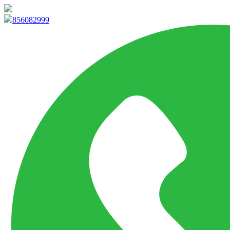
info@marketpvp.es
856082999