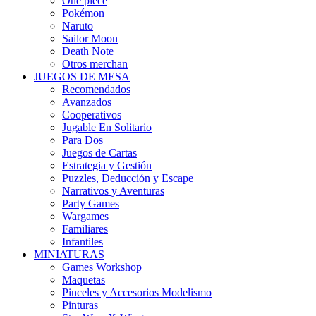
One piece
Pokémon
Naruto
Sailor Moon
Death Note
Otros merchan
JUEGOS DE MESA
Recomendados
Avanzados
Cooperativos
Jugable En Solitario
Para Dos
Juegos de Cartas
Estrategia y Gestión
Puzzles, Deducción y Escape
Narrativos y Aventuras
Party Games
Wargames
Familiares
Infantiles
MINIATURAS
Games Workshop
Maquetas
Pinceles y Accesorios Modelismo
Pinturas