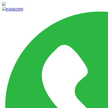
info@marketpvp.es
856082999