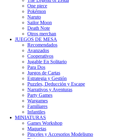
The Legend of Zelda
One piece
Pokémon
Naruto
Sailor Moon
Death Note
Otros merchan
JUEGOS DE MESA
Recomendados
Avanzados
Cooperativos
Jugable En Solitario
Para Dos
Juegos de Cartas
Estrategia y Gestión
Puzzles, Deducción y Escape
Narrativos y Aventuras
Party Games
Wargames
Familiares
Infantiles
MINIATURAS
Games Workshop
Maquetas
Pinceles y Accesorios Modelismo