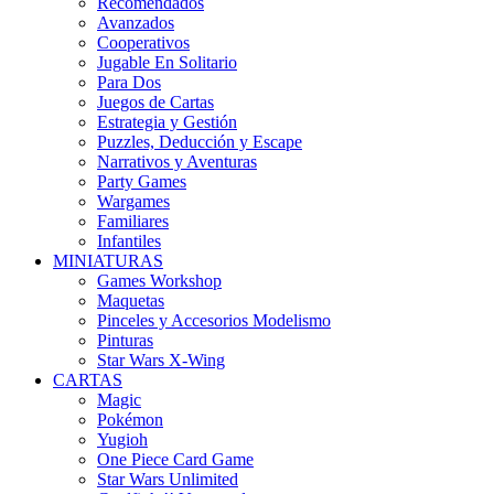
Recomendados
Avanzados
Cooperativos
Jugable En Solitario
Para Dos
Juegos de Cartas
Estrategia y Gestión
Puzzles, Deducción y Escape
Narrativos y Aventuras
Party Games
Wargames
Familiares
Infantiles
MINIATURAS
Games Workshop
Maquetas
Pinceles y Accesorios Modelismo
Pinturas
Star Wars X-Wing
CARTAS
Magic
Pokémon
Yugioh
One Piece Card Game
Star Wars Unlimited