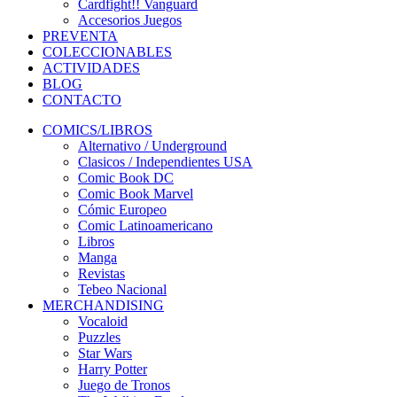
Cardfight!! Vanguard
Accesorios Juegos
PREVENTA
COLECCIONABLES
ACTIVIDADES
BLOG
CONTACTO
COMICS/LIBROS
Alternativo / Underground
Clasicos / Independientes USA
Comic Book DC
Comic Book Marvel
Cómic Europeo
Comic Latinoamericano
Libros
Manga
Revistas
Tebeo Nacional
MERCHANDISING
Vocaloid
Puzzles
Star Wars
Harry Potter
Juego de Tronos