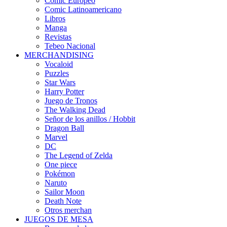
Cómic Europeo
Comic Latinoamericano
Libros
Manga
Revistas
Tebeo Nacional
MERCHANDISING
Vocaloid
Puzzles
Star Wars
Harry Potter
Juego de Tronos
The Walking Dead
Señor de los anillos / Hobbit
Dragon Ball
Marvel
DC
The Legend of Zelda
One piece
Pokémon
Naruto
Sailor Moon
Death Note
Otros merchan
JUEGOS DE MESA