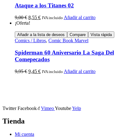
Ataque a los Titanes 02
9,00
€
8,55
€
Añadir al carrito
IVA incluido
¡Oferta!
Añadir a la lista de deseos
Compare
Vista rápida
Comics / Libros
,
Comic Book Marvel
Spiderman 60 Aniversario La Saga Del
Comepecados
9,95
€
9,45
€
Añadir al carrito
IVA incluido
Calle Descalzos, 1,
11401 Jerez de la Frontera, Cádiz
Twitter
Facebook-f
Vimeo
Youtube
Yelp
Tienda
Mi cuenta