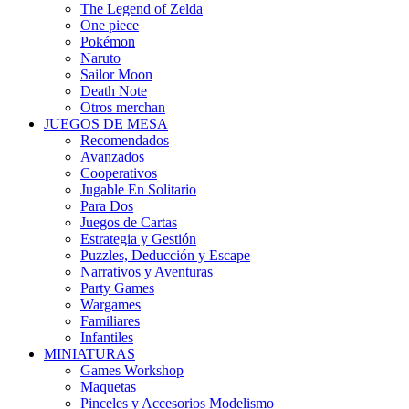
The Legend of Zelda
One piece
Pokémon
Naruto
Sailor Moon
Death Note
Otros merchan
JUEGOS DE MESA
Recomendados
Avanzados
Cooperativos
Jugable En Solitario
Para Dos
Juegos de Cartas
Estrategia y Gestión
Puzzles, Deducción y Escape
Narrativos y Aventuras
Party Games
Wargames
Familiares
Infantiles
MINIATURAS
Games Workshop
Maquetas
Pinceles y Accesorios Modelismo