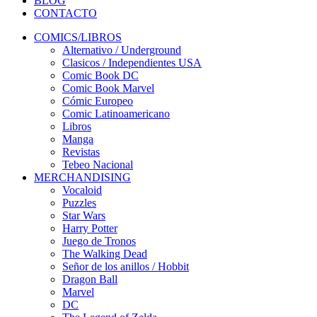
BLOG
CONTACTO
COMICS/LIBROS
Alternativo / Underground
Clasicos / Independientes USA
Comic Book DC
Comic Book Marvel
Cómic Europeo
Comic Latinoamericano
Libros
Manga
Revistas
Tebeo Nacional
MERCHANDISING
Vocaloid
Puzzles
Star Wars
Harry Potter
Juego de Tronos
The Walking Dead
Señor de los anillos / Hobbit
Dragon Ball
Marvel
DC