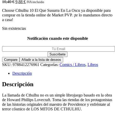
10,40
€
9,88
€
IVA incluido
Choose Cthulhu 10 El Que Susurra En La Oscu ya disponible para
comprar en la tienda online de Market PVP. ¡te lo mandamos directo
a casa!
Sin existencias
Notificación cuando este disponible
Compare
Añadir a la lista de deseos
SKU:
9788412276961
Categorías:
Comics / Libros
,
Libros
Descripción
Descripción
La llamada de Cthulhu no es un simple librojuego basado en la obra
de Howard Phillips Lovecraft. Toma las riendas de los protagonistas
de las historias originales del maestro de Providence y enfréntate al
terror cósmico de LOS MITOS DE CTHULHU.