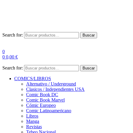
Envío Gratis a partir de 100€ para Península
Las entregas pueden sufrir demoras por alta demanda en las
empresas de mensajería.
Search for:
Buscar
0
0
0,00
€
Search for:
Buscar
COMICS/LIBROS
Alternativo / Underground
Clasicos / Independientes USA
Comic Book DC
Comic Book Marvel
Cómic Europeo
Comic Latinoamericano
Libros
Manga
Revistas
Tebeo Nacional