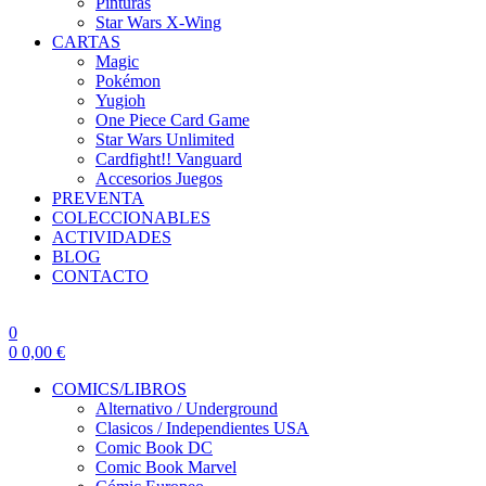
Pinturas
Star Wars X-Wing
CARTAS
Magic
Pokémon
Yugioh
One Piece Card Game
Star Wars Unlimited
Cardfight!! Vanguard
Accesorios Juegos
PREVENTA
COLECCIONABLES
ACTIVIDADES
BLOG
CONTACTO
0
0
0,00
€
COMICS/LIBROS
Alternativo / Underground
Clasicos / Independientes USA
Comic Book DC
Comic Book Marvel