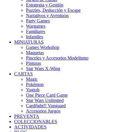
Estrategia y Gestión
Puzzles, Deducción y Escape
Narrativos y Aventuras
Party Games
Wargames
Familiares
Infantiles
MINIATURAS
Games Workshop
Maquetas
Pinceles y Accesorios Modelismo
Pinturas
Star Wars X-Wing
CARTAS
Magic
Pokémon
Yugioh
One Piece Card Game
Star Wars Unlimited
Cardfight!! Vanguard
Accesorios Juegos
PREVENTA
COLECCIONABLES
ACTIVIDADES