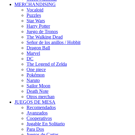
MERCHANDISING
Vocaloid
Puzzles
Star Wars
Harry Potter
Juego de Tronos
The Walking Dead
Señor de los anillos / Hobbit
Dragon Ball
Marvel
DC
The Legend of Zelda
One piece
Pokémon
Naruto
Sailor Moon
Death Note
Otros merchan
JUEGOS DE MESA
Recomendados
Avanzados
Cooperativos
Jugable En Solitario
Para Dos
Juegos de Cartas