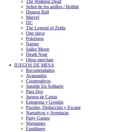
The Walking Dead
Señor de los anillos / Hobbit
Dragon Ball
Marvel
DC
The Legend of Zelda
One piece
Pokémon
Naruto
Sailor Moon
Death Note
Otros merchan
JUEGOS DE MESA
Recomendados
Avanzados
Cooperativos
Jugable En Solitario
Para Dos
Juegos de Cartas
Estrategia y Gestión
Puzzles, Deducción y Escape
Narrativos y Aventuras
Party Games
Wargames
Familiares