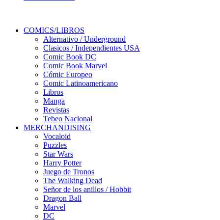
COMICS/LIBROS
Alternativo / Underground
Clasicos / Independientes USA
Comic Book DC
Comic Book Marvel
Cómic Europeo
Comic Latinoamericano
Libros
Manga
Revistas
Tebeo Nacional
MERCHANDISING
Vocaloid
Puzzles
Star Wars
Harry Potter
Juego de Tronos
The Walking Dead
Señor de los anillos / Hobbit
Dragon Ball
Marvel
DC