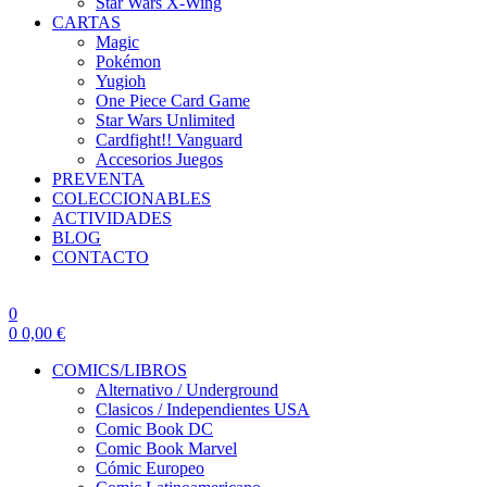
Star Wars X-Wing
CARTAS
Magic
Pokémon
Yugioh
One Piece Card Game
Star Wars Unlimited
Cardfight!! Vanguard
Accesorios Juegos
PREVENTA
COLECCIONABLES
ACTIVIDADES
BLOG
CONTACTO
0
0
0,00
€
COMICS/LIBROS
Alternativo / Underground
Clasicos / Independientes USA
Comic Book DC
Comic Book Marvel
Cómic Europeo