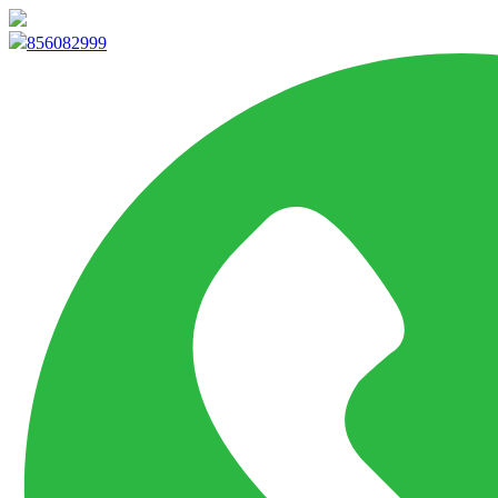
info@marketpvp.es
856082999