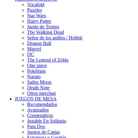
Vocaloid
Puzzles
Star Wars
Harry Potter
Juego de Tronos
The Walking Dead
Señor de los anillos / Hobbit
Dragon Ball
Marvel
DC
The Legend of Zelda
One piece
Pokémon
Naruto
Sailor Moon
Death Note
Otros merchan
JUEGOS DE MESA
Recomendados
Avanzados
Cooperativos
Jugable En Solitario
Para Dos
Juegos de Cartas
Estrategia y Gestión