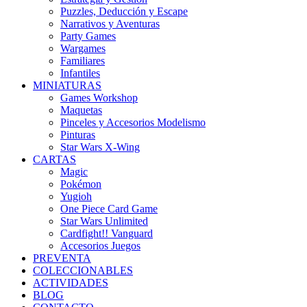
Puzzles, Deducción y Escape
Narrativos y Aventuras
Party Games
Wargames
Familiares
Infantiles
MINIATURAS
Games Workshop
Maquetas
Pinceles y Accesorios Modelismo
Pinturas
Star Wars X-Wing
CARTAS
Magic
Pokémon
Yugioh
One Piece Card Game
Star Wars Unlimited
Cardfight!! Vanguard
Accesorios Juegos
PREVENTA
COLECCIONABLES
ACTIVIDADES
BLOG