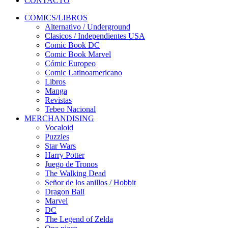
CONTACTO
COMICS/LIBROS
Alternativo / Underground
Clasicos / Independientes USA
Comic Book DC
Comic Book Marvel
Cómic Europeo
Comic Latinoamericano
Libros
Manga
Revistas
Tebeo Nacional
MERCHANDISING
Vocaloid
Puzzles
Star Wars
Harry Potter
Juego de Tronos
The Walking Dead
Señor de los anillos / Hobbit
Dragon Ball
Marvel
DC
The Legend of Zelda