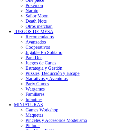
One piece
Pokémon
Naruto
Sailor Moon
Death Note
Otros merchan
JUEGOS DE MESA
Recomendados
Avanzados
Cooperativos
Jugable En Solitario
Para Dos
Juegos de Cartas
Estrategia y Gestión
Puzzles, Deducción y Escape
Narrativos y Aventuras
Party Games
Wargames
Familiares
Infantiles
MINIATURAS
Games Workshop
Maquetas
Pinceles y Accesorios Modelismo
Pinturas