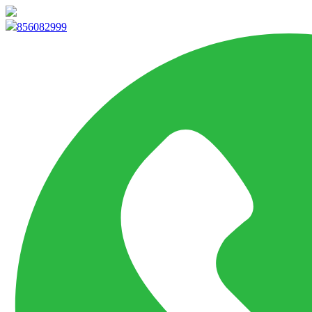
info@marketpvp.es
856082999