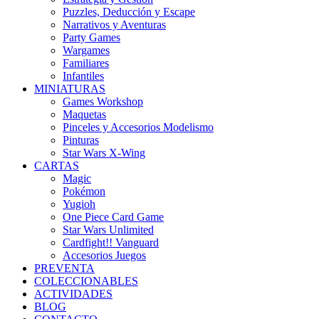
Puzzles, Deducción y Escape
Narrativos y Aventuras
Party Games
Wargames
Familiares
Infantiles
MINIATURAS
Games Workshop
Maquetas
Pinceles y Accesorios Modelismo
Pinturas
Star Wars X-Wing
CARTAS
Magic
Pokémon
Yugioh
One Piece Card Game
Star Wars Unlimited
Cardfight!! Vanguard
Accesorios Juegos
PREVENTA
COLECCIONABLES
ACTIVIDADES
BLOG