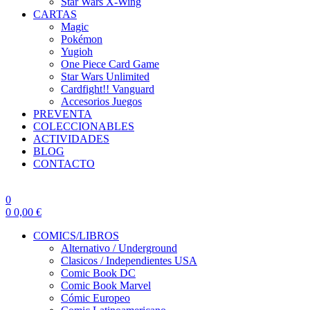
Star Wars X-Wing
CARTAS
Magic
Pokémon
Yugioh
One Piece Card Game
Star Wars Unlimited
Cardfight!! Vanguard
Accesorios Juegos
PREVENTA
COLECCIONABLES
ACTIVIDADES
BLOG
CONTACTO
0
0
0,00
€
COMICS/LIBROS
Alternativo / Underground
Clasicos / Independientes USA
Comic Book DC
Comic Book Marvel
Cómic Europeo