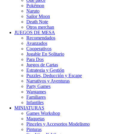
One piece
Pokémon
Naruto
Sailor Moon
Death Note
Otros merchan
JUEGOS DE MESA
Recomendados
Avanzados
Cooperativos
Jugable En Solitario
Para Dos
Juegos de Cartas
Estrategia y Gestión
Puzzles, Deducción y Escape
Narrativos y Aventuras
Party Games
Wargames
Familiares
Infantiles
MINIATURAS
Games Workshop
Maquetas
Pinceles y Accesorios Modelismo
Pinturas