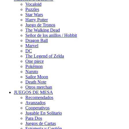
Vocaloid
Puzzles
Star Wars
Harry Potter
Juego de Tronos
The Walking Dead
Señor de los anillos / Hobbit
Dragon Ball
Marvel
DC
The Legend of Zelda
One piece
Pokémon
Naruto
Sailor Moon
Death Note
Otros merchan
JUEGOS DE MESA
Recomendados
Avanzados
Cooperativos
Jugable En Solitario
Para Dos
Juegos de Cartas
Estrategia y Gestión