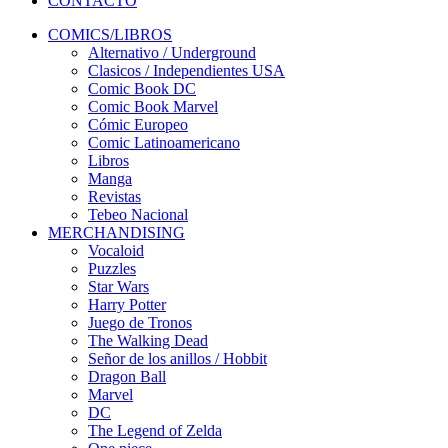
CONTACTO
COMICS/LIBROS
Alternativo / Underground
Clasicos / Independientes USA
Comic Book DC
Comic Book Marvel
Cómic Europeo
Comic Latinoamericano
Libros
Manga
Revistas
Tebeo Nacional
MERCHANDISING
Vocaloid
Puzzles
Star Wars
Harry Potter
Juego de Tronos
The Walking Dead
Señor de los anillos / Hobbit
Dragon Ball
Marvel
DC
The Legend of Zelda