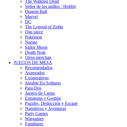
The Walking Dead
Señor de los anillos / Hobbit
Dragon Ball
Marvel
DC
The Legend of Zelda
One piece
Pokémon
Naruto
Sailor Moon
Death Note
Otros merchan
JUEGOS DE MESA
Recomendados
Avanzados
Cooperativos
Jugable En Solitario
Para Dos
Juegos de Cartas
Estrategia y Gestión
Puzzles, Deducción y Escape
Narrativos y Aventuras
Party Games
Wargames
Familiares