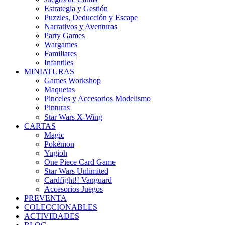
Estrategia y Gestión
Puzzles, Deducción y Escape
Narrativos y Aventuras
Party Games
Wargames
Familiares
Infantiles
MINIATURAS
Games Workshop
Maquetas
Pinceles y Accesorios Modelismo
Pinturas
Star Wars X-Wing
CARTAS
Magic
Pokémon
Yugioh
One Piece Card Game
Star Wars Unlimited
Cardfight!! Vanguard
Accesorios Juegos
PREVENTA
COLECCIONABLES
ACTIVIDADES