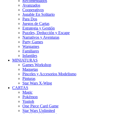
Recomendados
Avanzados
Cooperativos
Jugable En Solitario
Para Dos
Juegos de Cartas
Estrategia y Gestión
Puzzles, Deducción y Escape
Narrativos y Aventuras
Party Games
Wargames
Familiares
Infantiles
MINIATURAS
Games Workshop
Maquetas
Pinceles y Accesorios Modelismo
Pinturas
Star Wars X-Wing
CARTAS
Magic
Pokémon
Yugioh
One Piece Card Game
Star Wars Unlimited