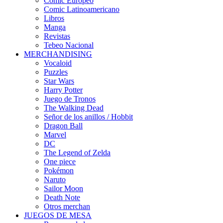
Cómic Europeo
Comic Latinoamericano
Libros
Manga
Revistas
Tebeo Nacional
MERCHANDISING
Vocaloid
Puzzles
Star Wars
Harry Potter
Juego de Tronos
The Walking Dead
Señor de los anillos / Hobbit
Dragon Ball
Marvel
DC
The Legend of Zelda
One piece
Pokémon
Naruto
Sailor Moon
Death Note
Otros merchan
JUEGOS DE MESA