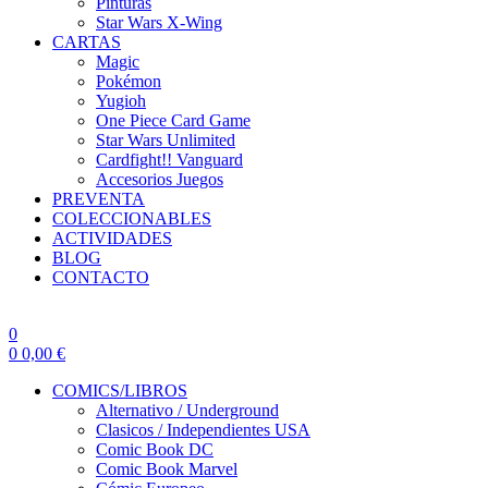
Pinturas
Star Wars X-Wing
CARTAS
Magic
Pokémon
Yugioh
One Piece Card Game
Star Wars Unlimited
Cardfight!! Vanguard
Accesorios Juegos
PREVENTA
COLECCIONABLES
ACTIVIDADES
BLOG
CONTACTO
0
0
0,00
€
COMICS/LIBROS
Alternativo / Underground
Clasicos / Independientes USA
Comic Book DC
Comic Book Marvel