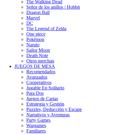
The Walking Dead
Señor de los anillos / Hobbit
Dragon Ball
Marvel
DC
The Legend of Zelda
One piece
Pokémon
Naruto
Sailor Moon
Death Note
Otros merchan
JUEGOS DE MESA
Recomendados
Avanzados
Cooperativos
Jugable En Solitario
Para Dos
Juegos de Cartas
Estrategia y Gestión
Puzzles, Deducción y Escape
Narrativos y Aventuras
Party Games
Wargames
Familiares