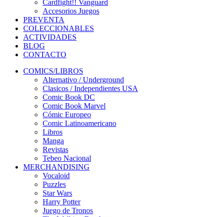
Cardfight!! Vanguard
Accesorios Juegos
PREVENTA
COLECCIONABLES
ACTIVIDADES
BLOG
CONTACTO
COMICS/LIBROS
Alternativo / Underground
Clasicos / Independientes USA
Comic Book DC
Comic Book Marvel
Cómic Europeo
Comic Latinoamericano
Libros
Manga
Revistas
Tebeo Nacional
MERCHANDISING
Vocaloid
Puzzles
Star Wars
Harry Potter
Juego de Tronos