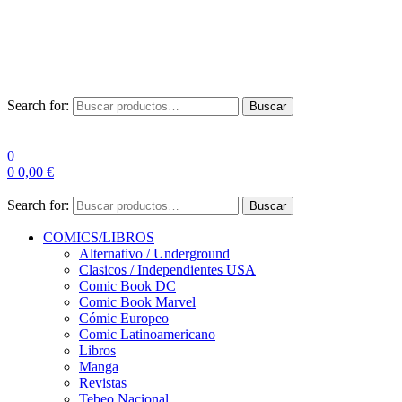
Envío Gratis a partir de 100€ para Península
Las entregas pueden sufrir demoras por alta demanda en las
empresas de mensajería.
Search for:
Buscar
0
0
0,00
€
Search for:
Buscar
COMICS/LIBROS
Alternativo / Underground
Clasicos / Independientes USA
Comic Book DC
Comic Book Marvel
Cómic Europeo
Comic Latinoamericano
Libros
Manga
Revistas
Tebeo Nacional