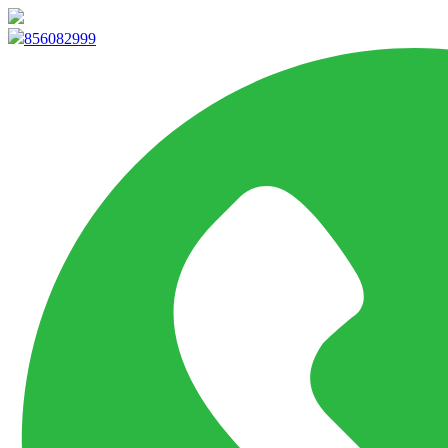
info@marketpvp.es
856082999