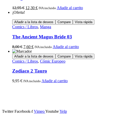
12,95
€
12,30
€
Añadir al carrito
IVA incluido
¡Oferta!
Añadir a la lista de deseos
Compare
Vista rápida
Comics / Libros
,
Manga
The Ancient Magus Bride 03
8,00
€
7,60
€
Añadir al carrito
IVA incluido
Añadir a la lista de deseos
Compare
Vista rápida
Comics / Libros
,
Cómic Europeo
Zodiaco 2 Tauro
9,95
€
Añadir al carrito
IVA incluido
Calle Descalzos, 1,
11401 Jerez de la Frontera, Cádiz
Twitter
Facebook-f
Vimeo
Youtube
Yelp