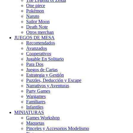
The Legend of Zelda
One piece
Pokémon
Naruto
Sailor Moon
Death Note
Otros merchan
JUEGOS DE MESA
Recomendados
Avanzados
Cooperativos
Jugable En Solitario
Para Dos
Juegos de Cartas
Estrategia y Gestión
Puzzles, Deducción y Escape
Narrativos y Aventuras
Party Games
Wargames
Familiares
Infantiles
MINIATURAS
Games Workshop
Maquetas
Pinceles y Accesorios Modelismo