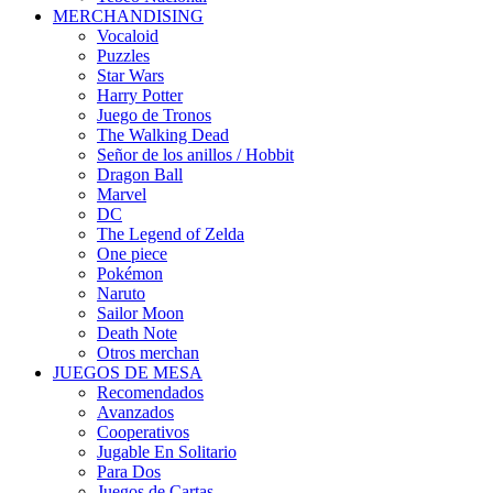
MERCHANDISING
Vocaloid
Puzzles
Star Wars
Harry Potter
Juego de Tronos
The Walking Dead
Señor de los anillos / Hobbit
Dragon Ball
Marvel
DC
The Legend of Zelda
One piece
Pokémon
Naruto
Sailor Moon
Death Note
Otros merchan
JUEGOS DE MESA
Recomendados
Avanzados
Cooperativos
Jugable En Solitario
Para Dos
Juegos de Cartas