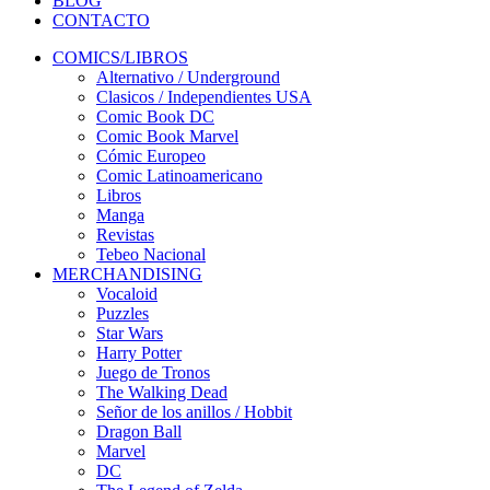
BLOG
CONTACTO
COMICS/LIBROS
Alternativo / Underground
Clasicos / Independientes USA
Comic Book DC
Comic Book Marvel
Cómic Europeo
Comic Latinoamericano
Libros
Manga
Revistas
Tebeo Nacional
MERCHANDISING
Vocaloid
Puzzles
Star Wars
Harry Potter
Juego de Tronos
The Walking Dead
Señor de los anillos / Hobbit
Dragon Ball
Marvel
DC