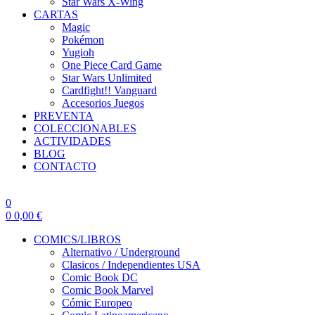
Star Wars X-Wing
CARTAS
Magic
Pokémon
Yugioh
One Piece Card Game
Star Wars Unlimited
Cardfight!! Vanguard
Accesorios Juegos
PREVENTA
COLECCIONABLES
ACTIVIDADES
BLOG
CONTACTO
0
0
0,00
€
COMICS/LIBROS
Alternativo / Underground
Clasicos / Independientes USA
Comic Book DC
Comic Book Marvel
Cómic Europeo