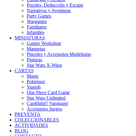
Puzzles, Deducción y Escape
Narrativos y Aventuras
Party Games
Wargames
Familiares
Infantiles
MINIATURAS
Games Workshop
Maquetas
Pinceles y Accesorios Modelismo
Pinturas
Star Wars X-Wing
CARTAS
Magic
Pokémon
Yugioh
One Piece Card Game
Star Wars Unlimited
Cardfight!! Vanguard
Accesorios Juegos
PREVENTA
COLECCIONABLES
ACTIVIDADES
BLOG