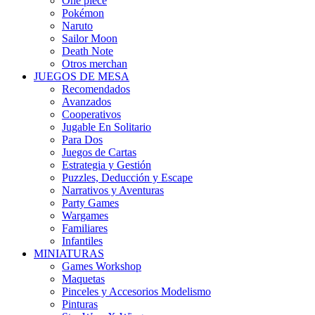
One piece
Pokémon
Naruto
Sailor Moon
Death Note
Otros merchan
JUEGOS DE MESA
Recomendados
Avanzados
Cooperativos
Jugable En Solitario
Para Dos
Juegos de Cartas
Estrategia y Gestión
Puzzles, Deducción y Escape
Narrativos y Aventuras
Party Games
Wargames
Familiares
Infantiles
MINIATURAS
Games Workshop
Maquetas
Pinceles y Accesorios Modelismo
Pinturas