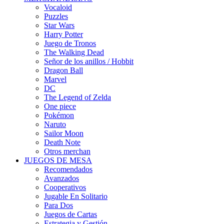
Vocaloid
Puzzles
Star Wars
Harry Potter
Juego de Tronos
The Walking Dead
Señor de los anillos / Hobbit
Dragon Ball
Marvel
DC
The Legend of Zelda
One piece
Pokémon
Naruto
Sailor Moon
Death Note
Otros merchan
JUEGOS DE MESA
Recomendados
Avanzados
Cooperativos
Jugable En Solitario
Para Dos
Juegos de Cartas
Estrategia y Gestión