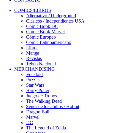
CONTACTO
COMICS/LIBROS
Alternativo / Underground
Clasicos / Independientes USA
Comic Book DC
Comic Book Marvel
Cómic Europeo
Comic Latinoamericano
Libros
Manga
Revistas
Tebeo Nacional
MERCHANDISING
Vocaloid
Puzzles
Star Wars
Harry Potter
Juego de Tronos
The Walking Dead
Señor de los anillos / Hobbit
Dragon Ball
Marvel
DC
The Legend of Zelda