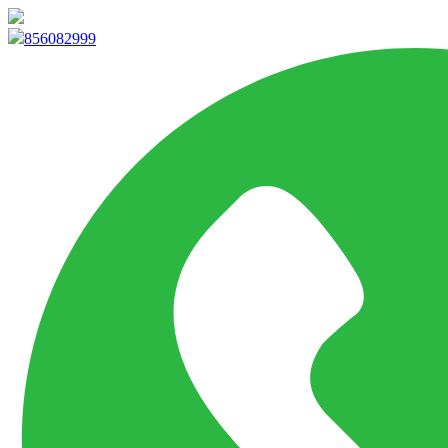
info@marketpvp.es
856082999