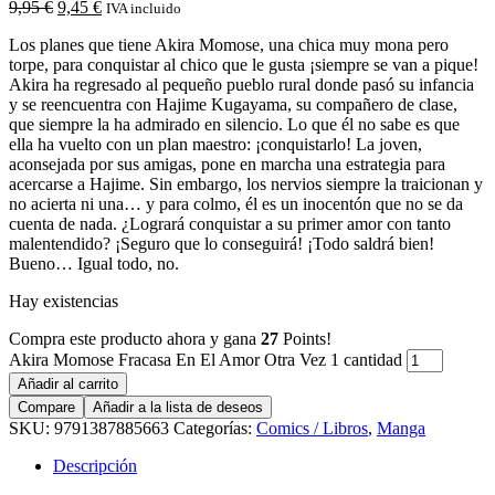
9,95
€
9,45
€
IVA incluido
Los planes que tiene Akira Momose, una chica muy mona pero
torpe, para conquistar al chico que le gusta ¡siempre se van a pique!
Akira ha regresado al pequeño pueblo rural donde pasó su infancia
y se reencuentra con Hajime Kugayama, su compañero de clase,
que siempre la ha admirado en silencio. Lo que él no sabe es que
ella ha vuelto con un plan maestro: ¡conquistarlo! La joven,
aconsejada por sus amigas, pone en marcha una estrategia para
acercarse a Hajime. Sin embargo, los nervios siempre la traicionan y
no acierta ni una… y para colmo, él es un inocentón que no se da
cuenta de nada. ¿Logrará conquistar a su primer amor con tanto
malentendido? ¡Seguro que lo conseguirá! ¡Todo saldrá bien!
Bueno… Igual todo, no.
Hay existencias
Compra este producto ahora y gana
27
Points!
Akira Momose Fracasa En El Amor Otra Vez 1 cantidad
Añadir al carrito
Compare
Añadir a la lista de deseos
SKU:
9791387885663
Categorías:
Comics / Libros
,
Manga
Descripción