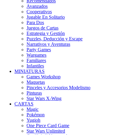
Recomendados
Avanzados
Cooperativos
Jugable En Solitario
Para Dos
Juegos de Cartas
Estrategia y Gestión
Puzzles, Deducción y Escape
Narrativos y Aventuras
Party Games
Wargames
Familiares
Infantiles
MINIATURAS
Games Workshop
Maquetas
Pinceles y Accesorios Modelismo
Pinturas
Star Wars X-Wing
CARTAS
Magic
Pokémon
Yugioh
One Piece Card Game
Star Wars Unlimited