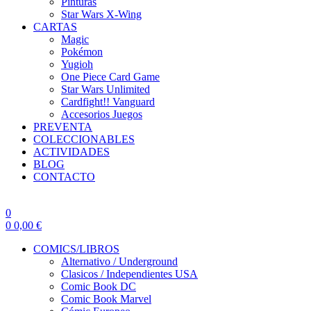
Pinturas
Star Wars X-Wing
CARTAS
Magic
Pokémon
Yugioh
One Piece Card Game
Star Wars Unlimited
Cardfight!! Vanguard
Accesorios Juegos
PREVENTA
COLECCIONABLES
ACTIVIDADES
BLOG
CONTACTO
0
0
0,00
€
COMICS/LIBROS
Alternativo / Underground
Clasicos / Independientes USA
Comic Book DC
Comic Book Marvel