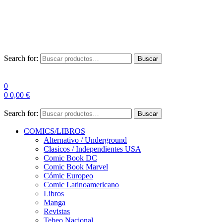
Envío Gratis a partir de 100€ para Península
Las entregas pueden sufrir demoras por alta demanda en las
empresas de mensajería.
Search for:
Buscar
0
0
0,00
€
Search for:
Buscar
COMICS/LIBROS
Alternativo / Underground
Clasicos / Independientes USA
Comic Book DC
Comic Book Marvel
Cómic Europeo
Comic Latinoamericano
Libros
Manga
Revistas
Tebeo Nacional