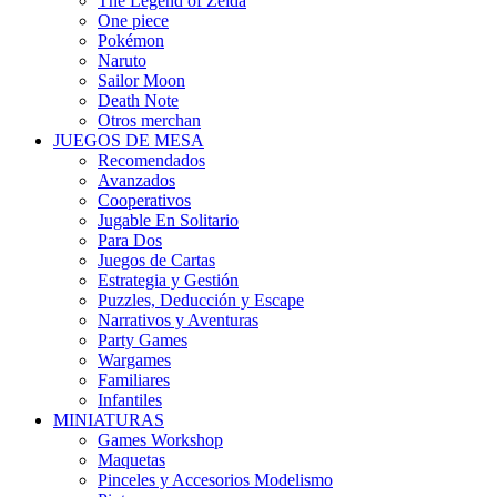
The Legend of Zelda
One piece
Pokémon
Naruto
Sailor Moon
Death Note
Otros merchan
JUEGOS DE MESA
Recomendados
Avanzados
Cooperativos
Jugable En Solitario
Para Dos
Juegos de Cartas
Estrategia y Gestión
Puzzles, Deducción y Escape
Narrativos y Aventuras
Party Games
Wargames
Familiares
Infantiles
MINIATURAS
Games Workshop
Maquetas
Pinceles y Accesorios Modelismo