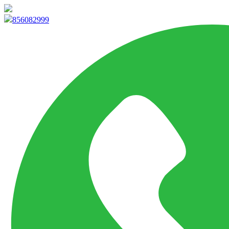
info@marketpvp.es
856082999