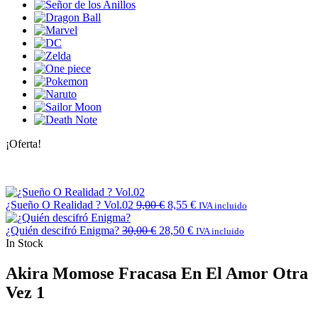
¡Oferta!
¿Sueño O Realidad ? Vol.02
9,00
€
8,55
€
IVA incluido
¿Quién descifró Enigma?
30,00
€
28,50
€
IVA incluido
In Stock
Akira Momose Fracasa En El Amor Otra
Vez 1