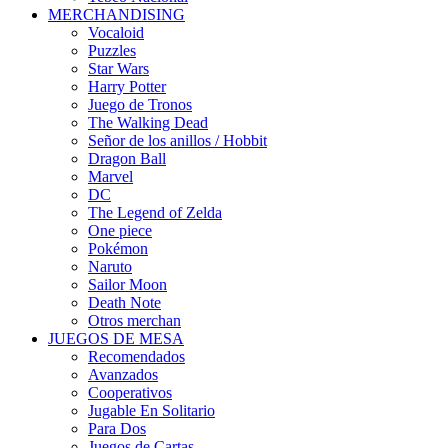
MERCHANDISING
Vocaloid
Puzzles
Star Wars
Harry Potter
Juego de Tronos
The Walking Dead
Señor de los anillos / Hobbit
Dragon Ball
Marvel
DC
The Legend of Zelda
One piece
Pokémon
Naruto
Sailor Moon
Death Note
Otros merchan
JUEGOS DE MESA
Recomendados
Avanzados
Cooperativos
Jugable En Solitario
Para Dos
Juegos de Cartas