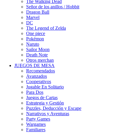
The Walking Dead
Señor de los anillos / Hobbit
Dragon Ball
Marvel
DC
The Legend of Zelda
One piece
Pokémon
Naruto
Sailor Moon
Death Note
Otros merchan
JUEGOS DE MESA
Recomendados
Avanzados
Cooperativos
Jugable En Solitario
Para Dos
Juegos de Cartas
Estrategia y Gestión
Puzzles, Deducción y Escape
Narrativos y Aventuras
Party Games
Wargames
Familiares