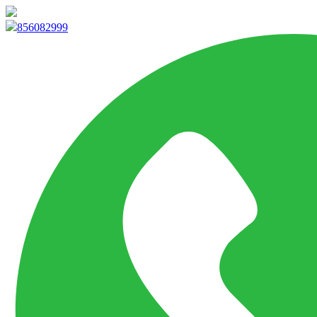
info@marketpvp.es
856082999