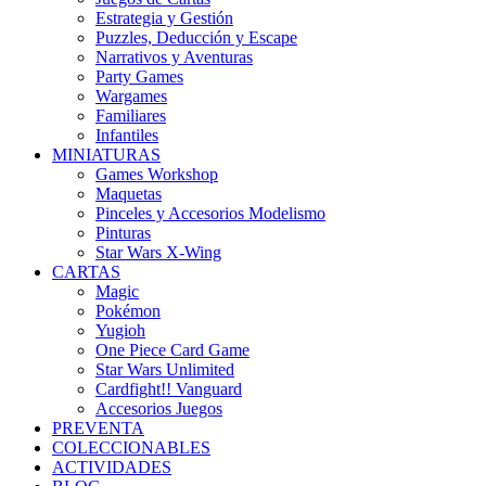
Estrategia y Gestión
Puzzles, Deducción y Escape
Narrativos y Aventuras
Party Games
Wargames
Familiares
Infantiles
MINIATURAS
Games Workshop
Maquetas
Pinceles y Accesorios Modelismo
Pinturas
Star Wars X-Wing
CARTAS
Magic
Pokémon
Yugioh
One Piece Card Game
Star Wars Unlimited
Cardfight!! Vanguard
Accesorios Juegos
PREVENTA
COLECCIONABLES
ACTIVIDADES