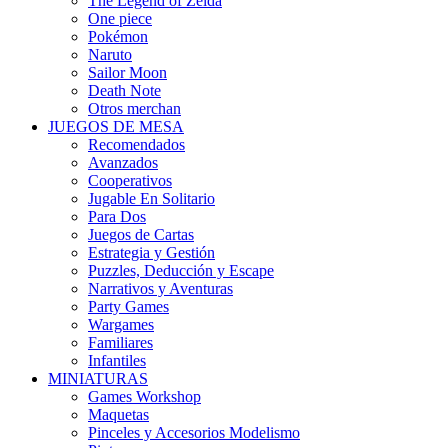
The Legend of Zelda
One piece
Pokémon
Naruto
Sailor Moon
Death Note
Otros merchan
JUEGOS DE MESA
Recomendados
Avanzados
Cooperativos
Jugable En Solitario
Para Dos
Juegos de Cartas
Estrategia y Gestión
Puzzles, Deducción y Escape
Narrativos y Aventuras
Party Games
Wargames
Familiares
Infantiles
MINIATURAS
Games Workshop
Maquetas
Pinceles y Accesorios Modelismo