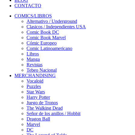
BLOG
CONTACTO
COMICS/LIBROS
Alternativo / Underground
Clasicos / Independientes USA
Comic Book DC
Comic Book Marvel
Cómic Europeo
Comic Latinoamericano
Libros
Manga
Revistas
Tebeo Nacional
MERCHANDISING
Vocaloid
Puzzles
Star Wars
Harry Potter
Juego de Tronos
The Walking Dead
Señor de los anillos / Hobbit
Dragon Ball
Marvel
DC