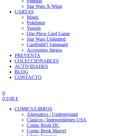
Pinturas
Star Wars X-Wing
CARTAS
Magic
Pokémon
Yugioh
One Piece Card Game
Star Wars Unlimited
Cardfight!! Vanguard
Accesorios Juegos
PREVENTA
COLECCIONABLES
ACTIVIDADES
BLOG
CONTACTO
0
0
0,00
€
COMICS/LIBROS
Alternativo / Underground
Clasicos / Independientes USA
Comic Book DC
Comic Book Marvel