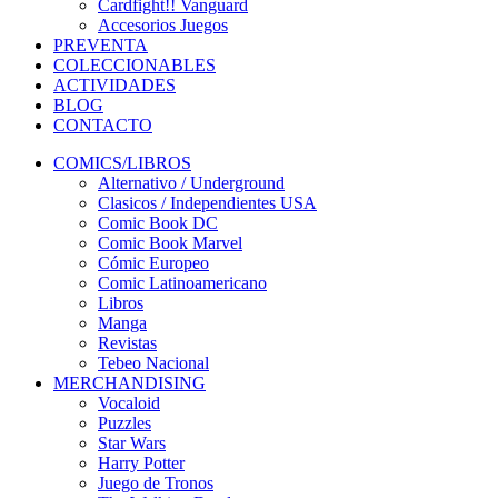
Cardfight!! Vanguard
Accesorios Juegos
PREVENTA
COLECCIONABLES
ACTIVIDADES
BLOG
CONTACTO
COMICS/LIBROS
Alternativo / Underground
Clasicos / Independientes USA
Comic Book DC
Comic Book Marvel
Cómic Europeo
Comic Latinoamericano
Libros
Manga
Revistas
Tebeo Nacional
MERCHANDISING
Vocaloid
Puzzles
Star Wars
Harry Potter
Juego de Tronos