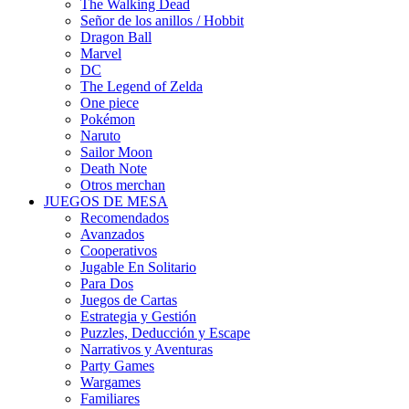
The Walking Dead
Señor de los anillos / Hobbit
Dragon Ball
Marvel
DC
The Legend of Zelda
One piece
Pokémon
Naruto
Sailor Moon
Death Note
Otros merchan
JUEGOS DE MESA
Recomendados
Avanzados
Cooperativos
Jugable En Solitario
Para Dos
Juegos de Cartas
Estrategia y Gestión
Puzzles, Deducción y Escape
Narrativos y Aventuras
Party Games
Wargames
Familiares