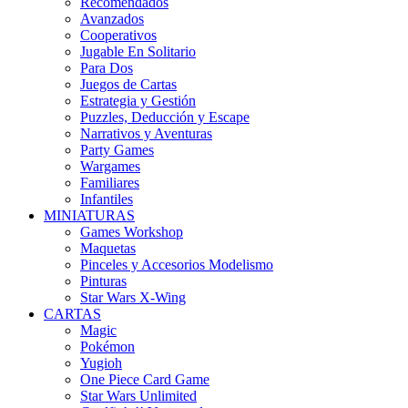
Recomendados
Avanzados
Cooperativos
Jugable En Solitario
Para Dos
Juegos de Cartas
Estrategia y Gestión
Puzzles, Deducción y Escape
Narrativos y Aventuras
Party Games
Wargames
Familiares
Infantiles
MINIATURAS
Games Workshop
Maquetas
Pinceles y Accesorios Modelismo
Pinturas
Star Wars X-Wing
CARTAS
Magic
Pokémon
Yugioh
One Piece Card Game
Star Wars Unlimited