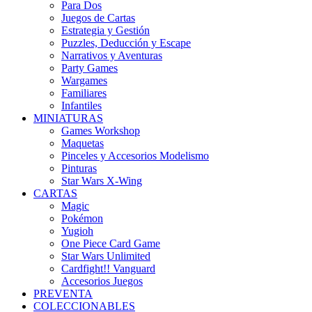
Para Dos
Juegos de Cartas
Estrategia y Gestión
Puzzles, Deducción y Escape
Narrativos y Aventuras
Party Games
Wargames
Familiares
Infantiles
MINIATURAS
Games Workshop
Maquetas
Pinceles y Accesorios Modelismo
Pinturas
Star Wars X-Wing
CARTAS
Magic
Pokémon
Yugioh
One Piece Card Game
Star Wars Unlimited
Cardfight!! Vanguard
Accesorios Juegos
PREVENTA
COLECCIONABLES