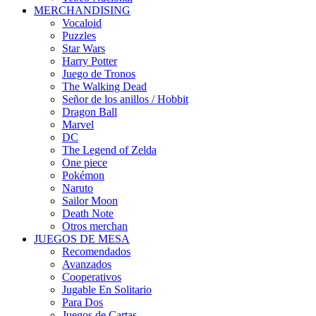
MERCHANDISING
Vocaloid
Puzzles
Star Wars
Harry Potter
Juego de Tronos
The Walking Dead
Señor de los anillos / Hobbit
Dragon Ball
Marvel
DC
The Legend of Zelda
One piece
Pokémon
Naruto
Sailor Moon
Death Note
Otros merchan
JUEGOS DE MESA
Recomendados
Avanzados
Cooperativos
Jugable En Solitario
Para Dos
Juegos de Cartas