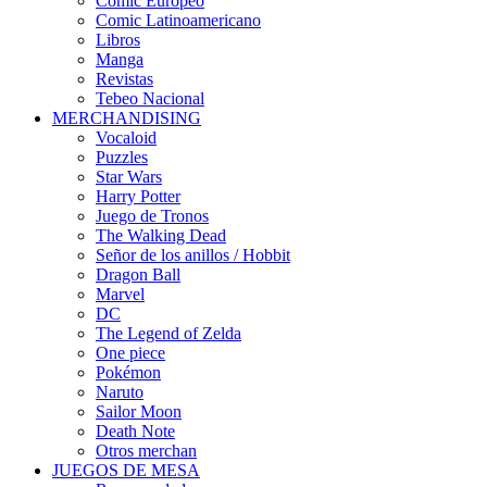
Cómic Europeo
Comic Latinoamericano
Libros
Manga
Revistas
Tebeo Nacional
MERCHANDISING
Vocaloid
Puzzles
Star Wars
Harry Potter
Juego de Tronos
The Walking Dead
Señor de los anillos / Hobbit
Dragon Ball
Marvel
DC
The Legend of Zelda
One piece
Pokémon
Naruto
Sailor Moon
Death Note
Otros merchan
JUEGOS DE MESA