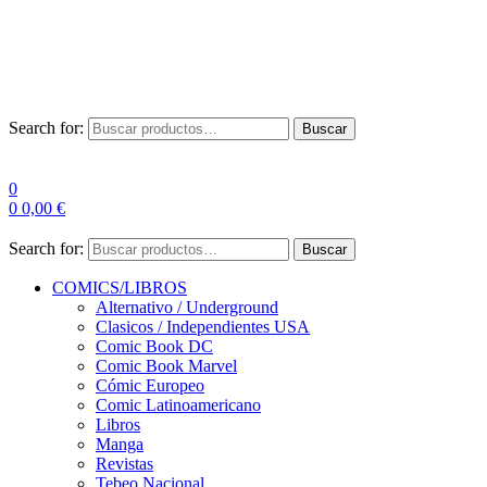
Envío Gratis a partir de 100€ para Península
Las entregas pueden sufrir demoras por alta demanda en las
empresas de mensajería.
Search for:
Buscar
0
0
0,00
€
Search for:
Buscar
COMICS/LIBROS
Alternativo / Underground
Clasicos / Independientes USA
Comic Book DC
Comic Book Marvel
Cómic Europeo
Comic Latinoamericano
Libros
Manga
Revistas
Tebeo Nacional