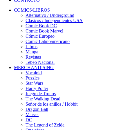
CONTACTO
COMICS/LIBROS
Alternativo / Underground
Clasicos / Independientes USA
Comic Book DC
Comic Book Marvel
Cómic Europeo
Comic Latinoamericano
Libros
Manga
Revistas
Tebeo Nacional
MERCHANDISING
Vocaloid
Puzzles
Star Wars
Harry Potter
Juego de Tronos
The Walking Dead
Señor de los anillos / Hobbit
Dragon Ball
Marvel
DC
The Legend of Zelda