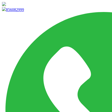
info@marketpvp.es
856082999