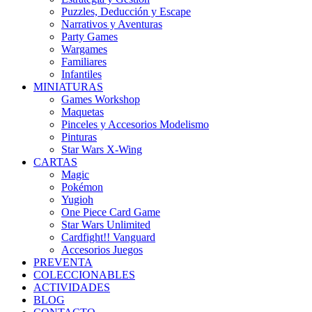
Puzzles, Deducción y Escape
Narrativos y Aventuras
Party Games
Wargames
Familiares
Infantiles
MINIATURAS
Games Workshop
Maquetas
Pinceles y Accesorios Modelismo
Pinturas
Star Wars X-Wing
CARTAS
Magic
Pokémon
Yugioh
One Piece Card Game
Star Wars Unlimited
Cardfight!! Vanguard
Accesorios Juegos
PREVENTA
COLECCIONABLES
ACTIVIDADES
BLOG