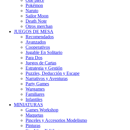
One piece
Pokémon
Naruto
Sailor Moon
Death Note
Otros merchan
JUEGOS DE MESA
Recomendados
Avanzados
Cooperativos
Jugable En Solitario
Para Dos
Juegos de Cartas
Estrategia y Gestión
Puzzles, Deducción y Escape
Narrativos y Aventuras
Party Games
Wargames
Familiares
Infantiles
MINIATURAS
Games Workshop
Maquetas
Pinceles y Accesorios Modelismo
Pinturas