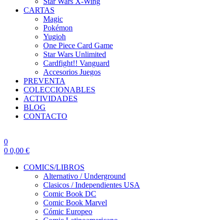
Star Wars X-Wing
CARTAS
Magic
Pokémon
Yugioh
One Piece Card Game
Star Wars Unlimited
Cardfight!! Vanguard
Accesorios Juegos
PREVENTA
COLECCIONABLES
ACTIVIDADES
BLOG
CONTACTO
0
0
0,00
€
COMICS/LIBROS
Alternativo / Underground
Clasicos / Independientes USA
Comic Book DC
Comic Book Marvel
Cómic Europeo