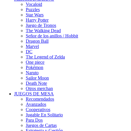
Vocaloid
Puzzles
Star Wars
Harry Potter
Juego de Tronos
The Walking Dead
Señor de los anillos / Hobbit
Dragon Ball
Marvel
DC
The Legend of Zelda
One piece
Pokémon
Naruto
Sailor Moon
Death Note
Otros merchan
JUEGOS DE MESA
Recomendados
Avanzados
Cooperativos
Jugable En Solitario
Para Dos
Juegos de Cartas
Estrategia y Gestión