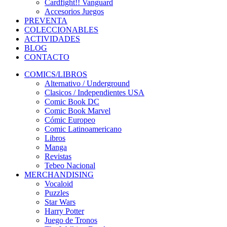
Cardfight!! Vanguard
Accesorios Juegos
PREVENTA
COLECCIONABLES
ACTIVIDADES
BLOG
CONTACTO
COMICS/LIBROS
Alternativo / Underground
Clasicos / Independientes USA
Comic Book DC
Comic Book Marvel
Cómic Europeo
Comic Latinoamericano
Libros
Manga
Revistas
Tebeo Nacional
MERCHANDISING
Vocaloid
Puzzles
Star Wars
Harry Potter
Juego de Tronos