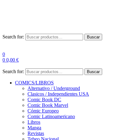
Envío Gratis a partir de 100€ para Península
Las entregas pueden sufrir demoras por alta demanda en las
empresas de mensajería.
Search for:
Buscar
0
0
0,00
€
Search for:
Buscar
COMICS/LIBROS
Alternativo / Underground
Clasicos / Independientes USA
Comic Book DC
Comic Book Marvel
Cómic Europeo
Comic Latinoamericano
Libros
Manga
Revistas
Tebeo Nacional