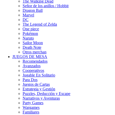
The Walking Dead
Señor de los anillos / Hobbit
Dragon Ball
Marvel
DC
The Legend of Zelda
One piece
Pokémon
Naruto
Sailor Moon
Death Note
Otros merchan
JUEGOS DE MESA
Recomendados
Avanzados
Cooperativos
Jugable En Solitario
Para Dos
Juegos de Cartas
Estrategia y Gestión
Puzzles, Deducción y Escape
Narrativos y Aventuras
Party Games
Wargames
Familiares