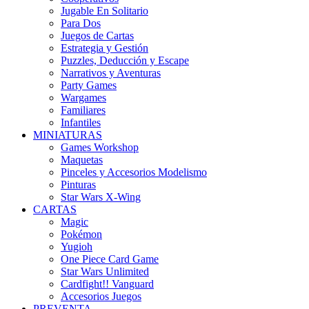
Jugable En Solitario
Para Dos
Juegos de Cartas
Estrategia y Gestión
Puzzles, Deducción y Escape
Narrativos y Aventuras
Party Games
Wargames
Familiares
Infantiles
MINIATURAS
Games Workshop
Maquetas
Pinceles y Accesorios Modelismo
Pinturas
Star Wars X-Wing
CARTAS
Magic
Pokémon
Yugioh
One Piece Card Game
Star Wars Unlimited
Cardfight!! Vanguard
Accesorios Juegos
PREVENTA