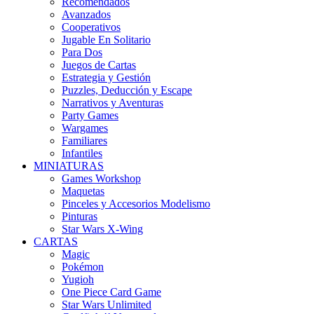
Recomendados
Avanzados
Cooperativos
Jugable En Solitario
Para Dos
Juegos de Cartas
Estrategia y Gestión
Puzzles, Deducción y Escape
Narrativos y Aventuras
Party Games
Wargames
Familiares
Infantiles
MINIATURAS
Games Workshop
Maquetas
Pinceles y Accesorios Modelismo
Pinturas
Star Wars X-Wing
CARTAS
Magic
Pokémon
Yugioh
One Piece Card Game
Star Wars Unlimited