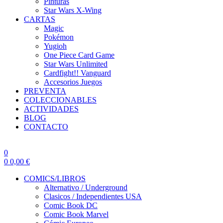
Pinturas
Star Wars X-Wing
CARTAS
Magic
Pokémon
Yugioh
One Piece Card Game
Star Wars Unlimited
Cardfight!! Vanguard
Accesorios Juegos
PREVENTA
COLECCIONABLES
ACTIVIDADES
BLOG
CONTACTO
0
0
0,00
€
COMICS/LIBROS
Alternativo / Underground
Clasicos / Independientes USA
Comic Book DC
Comic Book Marvel