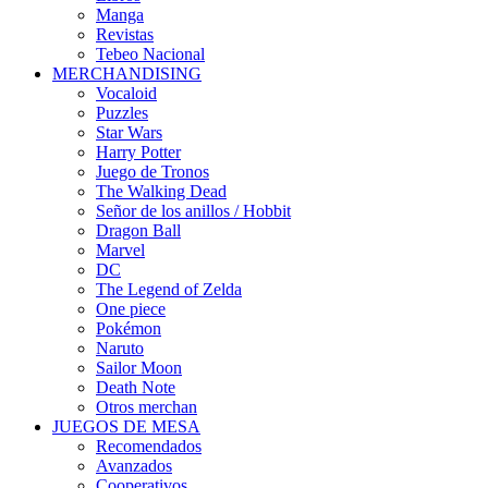
Manga
Revistas
Tebeo Nacional
MERCHANDISING
Vocaloid
Puzzles
Star Wars
Harry Potter
Juego de Tronos
The Walking Dead
Señor de los anillos / Hobbit
Dragon Ball
Marvel
DC
The Legend of Zelda
One piece
Pokémon
Naruto
Sailor Moon
Death Note
Otros merchan
JUEGOS DE MESA
Recomendados
Avanzados
Cooperativos