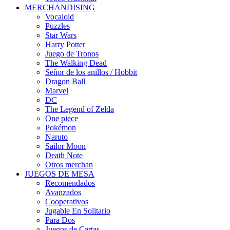
MERCHANDISING
Vocaloid
Puzzles
Star Wars
Harry Potter
Juego de Tronos
The Walking Dead
Señor de los anillos / Hobbit
Dragon Ball
Marvel
DC
The Legend of Zelda
One piece
Pokémon
Naruto
Sailor Moon
Death Note
Otros merchan
JUEGOS DE MESA
Recomendados
Avanzados
Cooperativos
Jugable En Solitario
Para Dos
Juegos de Cartas