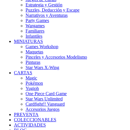
Estrategia y Gestión
Puzzles, Deducción y Escape
Narrativos y Aventuras
Party Games
Wargames
Familiares
Infantiles
MINIATURAS
Games Workshop
Maquetas
Pinceles y Accesorios Modelismo
Pinturas
Star Wars X-Wing
CARTAS
Magic
Pokémon
Yugioh
One Piece Card Game
Star Wars Unlimited
Cardfight!! Vanguard
Accesorios Juegos
PREVENTA
COLECCIONABLES
ACTIVIDADES