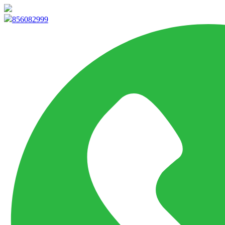
info@marketpvp.es
856082999