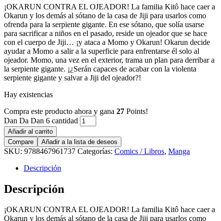
¡OKARUN CONTRA EL OJEADOR! La familia Kitô hace caer a
Okarun y los demás al sótano de la casa de Jiji para usarlos como
ofrenda para la serpiente gigante. En ese sótano, que solía usarse
para sacrificar a niños en el pasado, reside un ojeador que se hace
con el cuerpo de Jiji… ¡y ataca a Momo y Okarun! Okarun decide
ayudar a Momo a salir a la superficie para enfrentarse él solo al
ojeador. Momo, una vez en el exterior, trama un plan para derribar a
la serpiente gigante. ¡¿Serán capaces de acabar con la violenta
serpiente gigante y salvar a Jiji del ojeador?!
Hay existencias
Compra este producto ahora y gana
27
Points!
Dan Da Dan 6 cantidad
Añadir al carrito
Compare
Añadir a la lista de deseos
SKU:
9788467961737
Categorías:
Comics / Libros
,
Manga
Descripción
Descripción
¡OKARUN CONTRA EL OJEADOR! La familia Kitô hace caer a
Okarun y los demás al sótano de la casa de Jiji para usarlos como