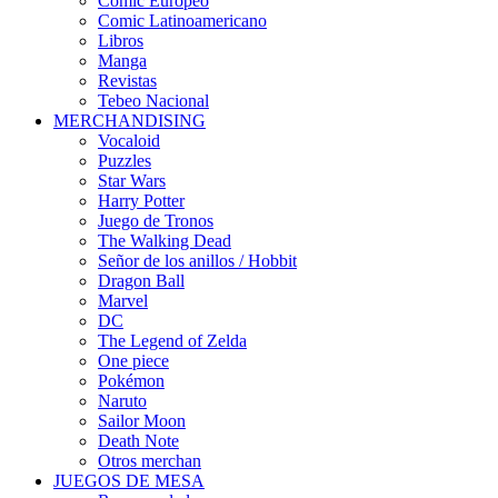
Cómic Europeo
Comic Latinoamericano
Libros
Manga
Revistas
Tebeo Nacional
MERCHANDISING
Vocaloid
Puzzles
Star Wars
Harry Potter
Juego de Tronos
The Walking Dead
Señor de los anillos / Hobbit
Dragon Ball
Marvel
DC
The Legend of Zelda
One piece
Pokémon
Naruto
Sailor Moon
Death Note
Otros merchan
JUEGOS DE MESA