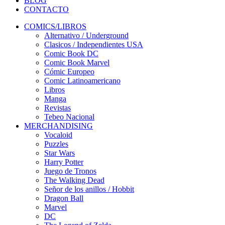
BLOG
CONTACTO
COMICS/LIBROS
Alternativo / Underground
Clasicos / Independientes USA
Comic Book DC
Comic Book Marvel
Cómic Europeo
Comic Latinoamericano
Libros
Manga
Revistas
Tebeo Nacional
MERCHANDISING
Vocaloid
Puzzles
Star Wars
Harry Potter
Juego de Tronos
The Walking Dead
Señor de los anillos / Hobbit
Dragon Ball
Marvel
DC