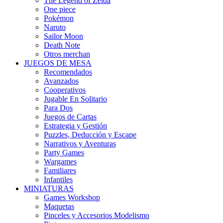
The Legend of Zelda
One piece
Pokémon
Naruto
Sailor Moon
Death Note
Otros merchan
JUEGOS DE MESA
Recomendados
Avanzados
Cooperativos
Jugable En Solitario
Para Dos
Juegos de Cartas
Estrategia y Gestión
Puzzles, Deducción y Escape
Narrativos y Aventuras
Party Games
Wargames
Familiares
Infantiles
MINIATURAS
Games Workshop
Maquetas
Pinceles y Accesorios Modelismo