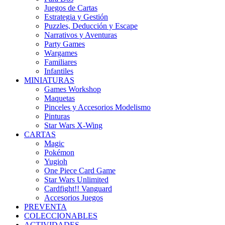
Juegos de Cartas
Estrategia y Gestión
Puzzles, Deducción y Escape
Narrativos y Aventuras
Party Games
Wargames
Familiares
Infantiles
MINIATURAS
Games Workshop
Maquetas
Pinceles y Accesorios Modelismo
Pinturas
Star Wars X-Wing
CARTAS
Magic
Pokémon
Yugioh
One Piece Card Game
Star Wars Unlimited
Cardfight!! Vanguard
Accesorios Juegos
PREVENTA
COLECCIONABLES
ACTIVIDADES