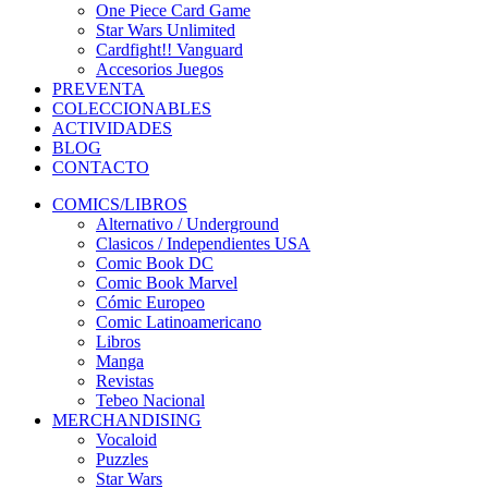
One Piece Card Game
Star Wars Unlimited
Cardfight!! Vanguard
Accesorios Juegos
PREVENTA
COLECCIONABLES
ACTIVIDADES
BLOG
CONTACTO
COMICS/LIBROS
Alternativo / Underground
Clasicos / Independientes USA
Comic Book DC
Comic Book Marvel
Cómic Europeo
Comic Latinoamericano
Libros
Manga
Revistas
Tebeo Nacional
MERCHANDISING
Vocaloid
Puzzles
Star Wars