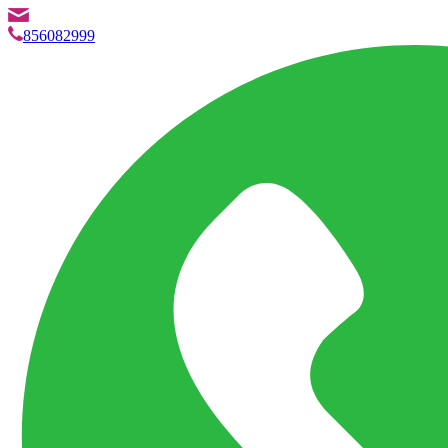
info@marketpvp.es
856082999