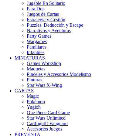
Jugable En Solitario
Para Dos
Juegos de Cartas
Estrategia y Gestión
Puzzles, Deducción y Escape
Narrativos y Aventuras
Party Games
Wargames
Familiares
Infantiles
MINIATURAS
Games Workshop
Maquetas
Pinceles y Accesorios Modelismo
Pinturas
Star Wars X-Wing
CARTAS
Magic
Pokémon
Yugioh
One Piece Card Game
Star Wars Unlimited
Cardfight!! Vanguard
Accesorios Juegos
PREVENTA