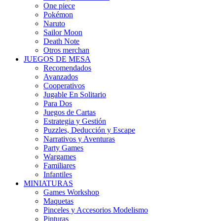
One piece
Pokémon
Naruto
Sailor Moon
Death Note
Otros merchan
JUEGOS DE MESA
Recomendados
Avanzados
Cooperativos
Jugable En Solitario
Para Dos
Juegos de Cartas
Estrategia y Gestión
Puzzles, Deducción y Escape
Narrativos y Aventuras
Party Games
Wargames
Familiares
Infantiles
MINIATURAS
Games Workshop
Maquetas
Pinceles y Accesorios Modelismo
Pinturas