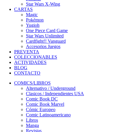
Star Wars X-Wing
CARTAS
Magic
Pokémon
Yugioh
One Piece Card Game
Star Wars Unlimited
Cardfight!! Vanguard
Accesorios Juegos
PREVENTA
COLECCIONABLES
ACTIVIDADES
BLOG
CONTACTO
COMICS/LIBROS
Alternativo / Underground
Clasicos / Independientes USA
Comic Book DC
Comic Book Marvel
Cómic Europeo
Comic Latinoamericano
Libros
Manga
Revistas