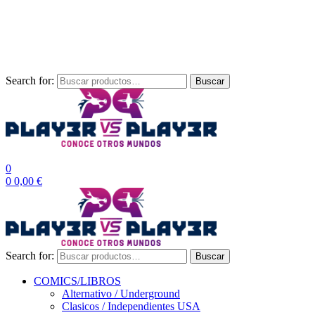
Envío Gratis a partir de 100€ para Península
Las entregas pueden sufrir demoras por alta demanda en las
empresas de mensajería.
Search for:
Buscar
0
0
0,00
€
Search for:
Buscar
COMICS/LIBROS
Alternativo / Underground
Clasicos / Independientes USA