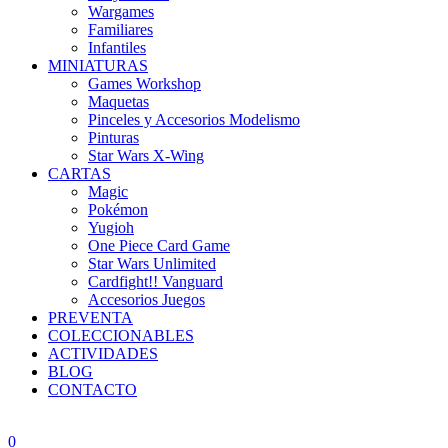
Wargames
Familiares
Infantiles
MINIATURAS
Games Workshop
Maquetas
Pinceles y Accesorios Modelismo
Pinturas
Star Wars X-Wing
CARTAS
Magic
Pokémon
Yugioh
One Piece Card Game
Star Wars Unlimited
Cardfight!! Vanguard
Accesorios Juegos
PREVENTA
COLECCIONABLES
ACTIVIDADES
BLOG
CONTACTO
0