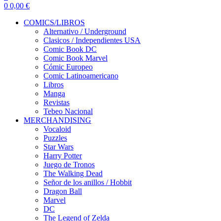
0
0,00
€
COMICS/LIBROS
Alternativo / Underground
Clasicos / Independientes USA
Comic Book DC
Comic Book Marvel
Cómic Europeo
Comic Latinoamericano
Libros
Manga
Revistas
Tebeo Nacional
MERCHANDISING
Vocaloid
Puzzles
Star Wars
Harry Potter
Juego de Tronos
The Walking Dead
Señor de los anillos / Hobbit
Dragon Ball
Marvel
DC
The Legend of Zelda