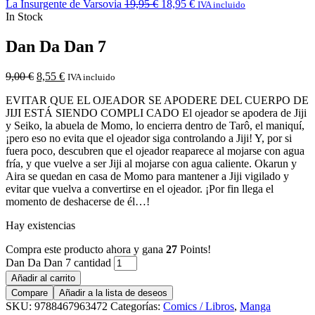
La Insurgente de Varsovia
19,95
€
18,95
€
IVA incluido
In Stock
Dan Da Dan 7
9,00
€
8,55
€
IVA incluido
EVITAR QUE EL OJEADOR SE APODERE DEL CUERPO DE
JIJI ESTÁ SIENDO COMPLI CADO El ojeador se apodera de Jiji
y Seiko, la abuela de Momo, lo encierra dentro de Tarô, el maniquí,
¡pero eso no evita que el ojeador siga controlando a Jiji! Y, por si
fuera poco, descubren que el ojeador reaparece al mojarse con agua
fría, y que vuelve a ser Jiji al mojarse con agua caliente. Okarun y
Aira se quedan en casa de Momo para mantener a Jiji vigilado y
evitar que vuelva a convertirse en el ojeador. ¡Por fin llega el
momento de deshacerse de él…!
Hay existencias
Compra este producto ahora y gana
27
Points!
Dan Da Dan 7 cantidad
Añadir al carrito
Compare
Añadir a la lista de deseos
SKU:
9788467963472
Categorías:
Comics / Libros
,
Manga