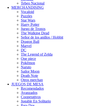
Tebeo Nacional
MERCHANDISING
Vocaloid
Puzzles
Star Wars
Harry Potter
Juego de Tronos
The Walking Dead
Señor de los anillos / Hobbit
Dragon Ball
Marvel
DC
The Legend of Zelda
One piece
Pokémon
Naruto
Sailor Moon
Death Note
Otros merchan
JUEGOS DE MESA
Recomendados
Avanzados
Cooperativos
Jugable En Solitario
Para Dos