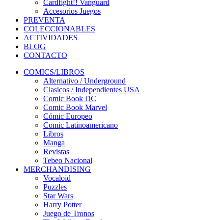
Cardfight!! Vanguard
Accesorios Juegos
PREVENTA
COLECCIONABLES
ACTIVIDADES
BLOG
CONTACTO
COMICS/LIBROS
Alternativo / Underground
Clasicos / Independientes USA
Comic Book DC
Comic Book Marvel
Cómic Europeo
Comic Latinoamericano
Libros
Manga
Revistas
Tebeo Nacional
MERCHANDISING
Vocaloid
Puzzles
Star Wars
Harry Potter
Juego de Tronos