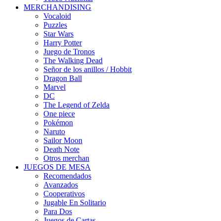
MERCHANDISING
Vocaloid
Puzzles
Star Wars
Harry Potter
Juego de Tronos
The Walking Dead
Señor de los anillos / Hobbit
Dragon Ball
Marvel
DC
The Legend of Zelda
One piece
Pokémon
Naruto
Sailor Moon
Death Note
Otros merchan
JUEGOS DE MESA
Recomendados
Avanzados
Cooperativos
Jugable En Solitario
Para Dos
Juegos de Cartas