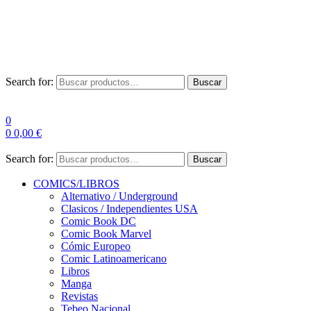
Envío Gratis a partir de 100€ para Península
Las entregas pueden sufrir demoras por alta demanda en las
empresas de mensajería.
Search for:
Buscar
0
0
0,00
€
Search for:
Buscar
COMICS/LIBROS
Alternativo / Underground
Clasicos / Independientes USA
Comic Book DC
Comic Book Marvel
Cómic Europeo
Comic Latinoamericano
Libros
Manga
Revistas
Tebeo Nacional