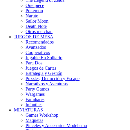
The Legend of Zelda
One piece
Pokémon
Naruto
Sailor Moon
Death Note
Otros merchan
JUEGOS DE MESA
Recomendados
Avanzados
Cooperativos
Jugable En Solitario
Para Dos
Juegos de Cartas
Estrategia y Gestión
Puzzles, Deducción y Escape
Narrativos y Aventuras
Party Games
Wargames
Familiares
Infantiles
MINIATURAS
Games Workshop
Maquetas
Pinceles y Accesorios Modelismo