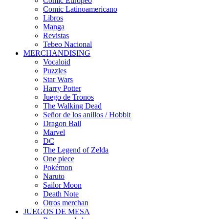
Cómic Europeo
Comic Latinoamericano
Libros
Manga
Revistas
Tebeo Nacional
MERCHANDISING
Vocaloid
Puzzles
Star Wars
Harry Potter
Juego de Tronos
The Walking Dead
Señor de los anillos / Hobbit
Dragon Ball
Marvel
DC
The Legend of Zelda
One piece
Pokémon
Naruto
Sailor Moon
Death Note
Otros merchan
JUEGOS DE MESA