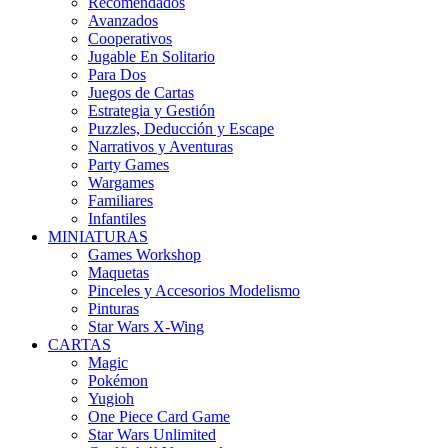
Recomendados
Avanzados
Cooperativos
Jugable En Solitario
Para Dos
Juegos de Cartas
Estrategia y Gestión
Puzzles, Deducción y Escape
Narrativos y Aventuras
Party Games
Wargames
Familiares
Infantiles
MINIATURAS
Games Workshop
Maquetas
Pinceles y Accesorios Modelismo
Pinturas
Star Wars X-Wing
CARTAS
Magic
Pokémon
Yugioh
One Piece Card Game
Star Wars Unlimited