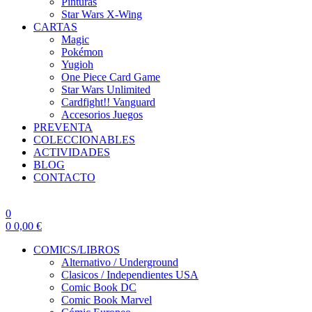
Pinturas
Star Wars X-Wing
CARTAS
Magic
Pokémon
Yugioh
One Piece Card Game
Star Wars Unlimited
Cardfight!! Vanguard
Accesorios Juegos
PREVENTA
COLECCIONABLES
ACTIVIDADES
BLOG
CONTACTO
0
0
0,00
€
COMICS/LIBROS
Alternativo / Underground
Clasicos / Independientes USA
Comic Book DC
Comic Book Marvel