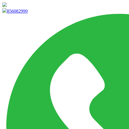
info@marketpvp.es
856082999