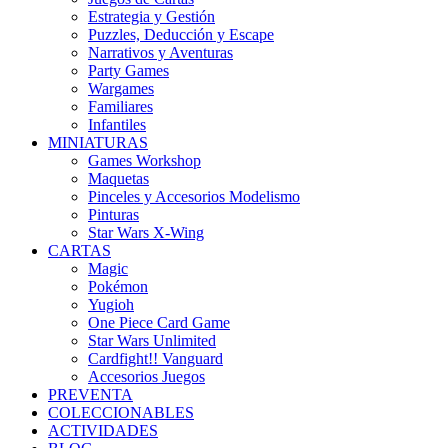
Estrategia y Gestión
Puzzles, Deducción y Escape
Narrativos y Aventuras
Party Games
Wargames
Familiares
Infantiles
MINIATURAS
Games Workshop
Maquetas
Pinceles y Accesorios Modelismo
Pinturas
Star Wars X-Wing
CARTAS
Magic
Pokémon
Yugioh
One Piece Card Game
Star Wars Unlimited
Cardfight!! Vanguard
Accesorios Juegos
PREVENTA
COLECCIONABLES
ACTIVIDADES