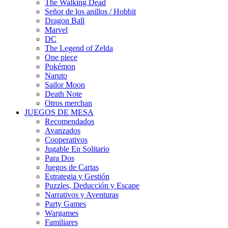
The Walking Dead
Señor de los anillos / Hobbit
Dragon Ball
Marvel
DC
The Legend of Zelda
One piece
Pokémon
Naruto
Sailor Moon
Death Note
Otros merchan
JUEGOS DE MESA
Recomendados
Avanzados
Cooperativos
Jugable En Solitario
Para Dos
Juegos de Cartas
Estrategia y Gestión
Puzzles, Deducción y Escape
Narrativos y Aventuras
Party Games
Wargames
Familiares