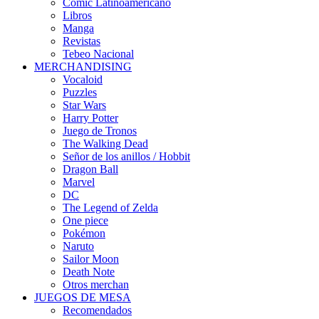
Comic Latinoamericano
Libros
Manga
Revistas
Tebeo Nacional
MERCHANDISING
Vocaloid
Puzzles
Star Wars
Harry Potter
Juego de Tronos
The Walking Dead
Señor de los anillos / Hobbit
Dragon Ball
Marvel
DC
The Legend of Zelda
One piece
Pokémon
Naruto
Sailor Moon
Death Note
Otros merchan
JUEGOS DE MESA
Recomendados