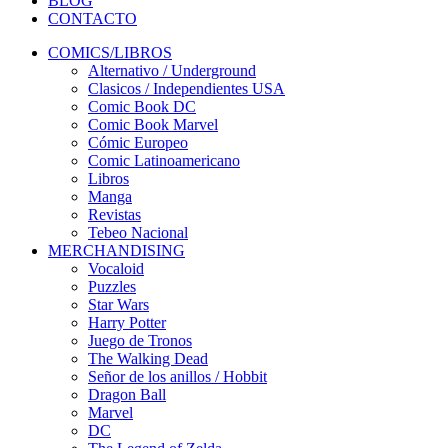
BLOG
CONTACTO
COMICS/LIBROS
Alternativo / Underground
Clasicos / Independientes USA
Comic Book DC
Comic Book Marvel
Cómic Europeo
Comic Latinoamericano
Libros
Manga
Revistas
Tebeo Nacional
MERCHANDISING
Vocaloid
Puzzles
Star Wars
Harry Potter
Juego de Tronos
The Walking Dead
Señor de los anillos / Hobbit
Dragon Ball
Marvel
DC