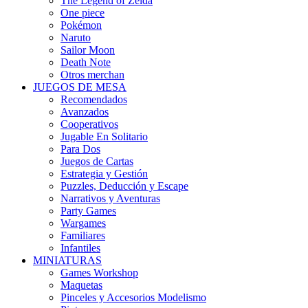
The Legend of Zelda
One piece
Pokémon
Naruto
Sailor Moon
Death Note
Otros merchan
JUEGOS DE MESA
Recomendados
Avanzados
Cooperativos
Jugable En Solitario
Para Dos
Juegos de Cartas
Estrategia y Gestión
Puzzles, Deducción y Escape
Narrativos y Aventuras
Party Games
Wargames
Familiares
Infantiles
MINIATURAS
Games Workshop
Maquetas
Pinceles y Accesorios Modelismo