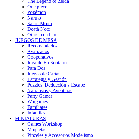
The Legend of Zelda
One piece
Pokémon
Naruto
Sailor Moon
Death Note
Otros merchan
JUEGOS DE MESA
Recomendados
Avanzados
Cooperativos
Jugable En Solitario
Para Dos
Juegos de Cartas
Estrategia y Gestión
Puzzles, Deducción y Escape
Narrativos y Aventuras
Party Games
Wargames
Familiares
Infantiles
MINIATURAS
Games Workshop
Maquetas
Pinceles y Accesorios Modelismo