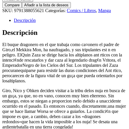
Compare
Añadir a la lista de deseos
SKU:
9791388055621
Categorías:
Comics / Libros
,
Manga
Descripción
Descripción
El buque dragonero en el que trabaja como ca¤onero el padre de
Giro,el Mekkira Mon, ha naufragado, y sus tripulantes est n en
peligro. ElQuin Zaza se dirige hacia los altiplanos ant rticos con la
intenci¢nde rescatarlos y dar caza al legendario drag¢n Vritora, el
EmperadorNegro de los Cielos del Sur. Los tripulantes del Zaza
procuranequiparse para resistir las duras condiciones del Ant rtico,
perocarecen de la figura vital de un gu¡a que pueda orientarlos por
losaltiplanos.
Giro, Nico y Ohken deciden visitar a la tribu delos nuja en busca de
un gu¡a, ya que, no en vano, conocen muy bien elterreno. Sin
embargo, estos se niegan a proporcion rselo debido a unaccidente
ocurrido en el pasado. Es entonces cuando, discretamente,una mujer
que se hace llamar Worsa se ofrece a guiarlos. ­La condici¢n que
impone es que, a cambio, deben cazar a los «dragones
redondos»que hacen la vida imposible a los nuja! ­Se desata una
ardientebatalla en una tierra congelada!