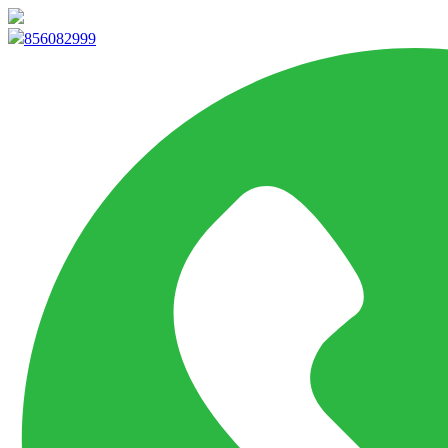
info@marketpvp.es
856082999