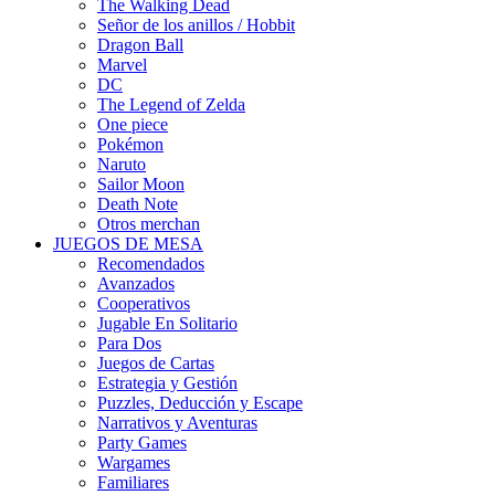
The Walking Dead
Señor de los anillos / Hobbit
Dragon Ball
Marvel
DC
The Legend of Zelda
One piece
Pokémon
Naruto
Sailor Moon
Death Note
Otros merchan
JUEGOS DE MESA
Recomendados
Avanzados
Cooperativos
Jugable En Solitario
Para Dos
Juegos de Cartas
Estrategia y Gestión
Puzzles, Deducción y Escape
Narrativos y Aventuras
Party Games
Wargames
Familiares