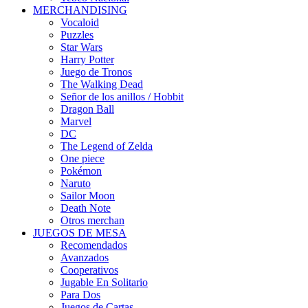
MERCHANDISING
Vocaloid
Puzzles
Star Wars
Harry Potter
Juego de Tronos
The Walking Dead
Señor de los anillos / Hobbit
Dragon Ball
Marvel
DC
The Legend of Zelda
One piece
Pokémon
Naruto
Sailor Moon
Death Note
Otros merchan
JUEGOS DE MESA
Recomendados
Avanzados
Cooperativos
Jugable En Solitario
Para Dos
Juegos de Cartas