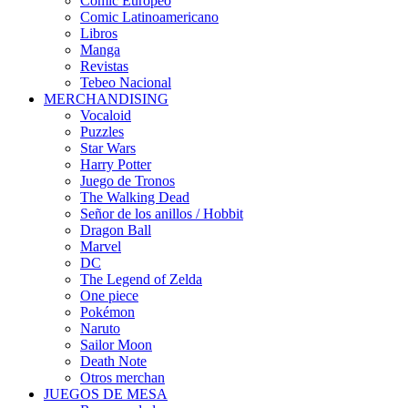
Cómic Europeo
Comic Latinoamericano
Libros
Manga
Revistas
Tebeo Nacional
MERCHANDISING
Vocaloid
Puzzles
Star Wars
Harry Potter
Juego de Tronos
The Walking Dead
Señor de los anillos / Hobbit
Dragon Ball
Marvel
DC
The Legend of Zelda
One piece
Pokémon
Naruto
Sailor Moon
Death Note
Otros merchan
JUEGOS DE MESA