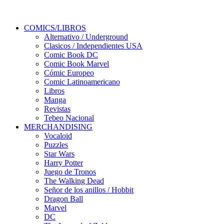
COMICS/LIBROS
Alternativo / Underground
Clasicos / Independientes USA
Comic Book DC
Comic Book Marvel
Cómic Europeo
Comic Latinoamericano
Libros
Manga
Revistas
Tebeo Nacional
MERCHANDISING
Vocaloid
Puzzles
Star Wars
Harry Potter
Juego de Tronos
The Walking Dead
Señor de los anillos / Hobbit
Dragon Ball
Marvel
DC