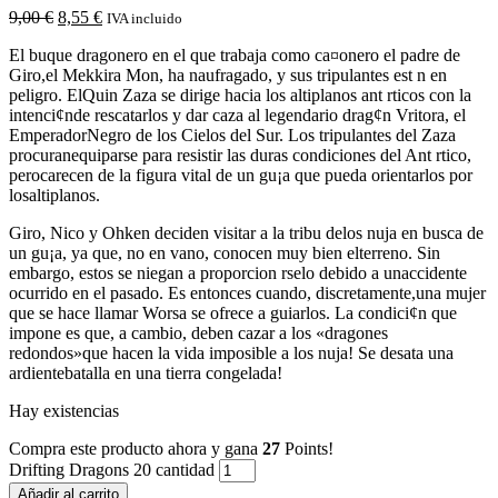
9,00
€
8,55
€
IVA incluido
El buque dragonero en el que trabaja como ca¤onero el padre de
Giro,el Mekkira Mon, ha naufragado, y sus tripulantes est n en
peligro. ElQuin Zaza se dirige hacia los altiplanos ant rticos con la
intenci¢nde rescatarlos y dar caza al legendario drag¢n Vritora, el
EmperadorNegro de los Cielos del Sur. Los tripulantes del Zaza
procuranequiparse para resistir las duras condiciones del Ant rtico,
perocarecen de la figura vital de un gu¡a que pueda orientarlos por
losaltiplanos.
Giro, Nico y Ohken deciden visitar a la tribu delos nuja en busca de
un gu¡a, ya que, no en vano, conocen muy bien elterreno. Sin
embargo, estos se niegan a proporcion rselo debido a unaccidente
ocurrido en el pasado. Es entonces cuando, discretamente,una mujer
que se hace llamar Worsa se ofrece a guiarlos. ­La condici¢n que
impone es que, a cambio, deben cazar a los «dragones
redondos»que hacen la vida imposible a los nuja! ­Se desata una
ardientebatalla en una tierra congelada!
Hay existencias
Compra este producto ahora y gana
27
Points!
Drifting Dragons 20 cantidad
Añadir al carrito