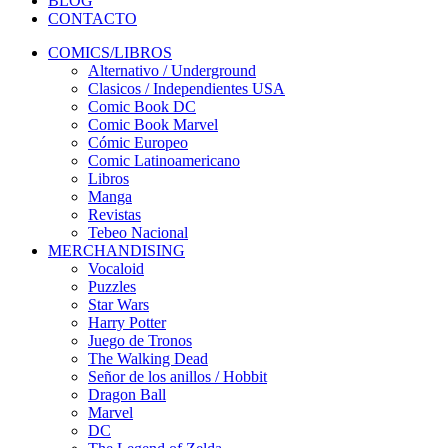
BLOG
CONTACTO
COMICS/LIBROS
Alternativo / Underground
Clasicos / Independientes USA
Comic Book DC
Comic Book Marvel
Cómic Europeo
Comic Latinoamericano
Libros
Manga
Revistas
Tebeo Nacional
MERCHANDISING
Vocaloid
Puzzles
Star Wars
Harry Potter
Juego de Tronos
The Walking Dead
Señor de los anillos / Hobbit
Dragon Ball
Marvel
DC