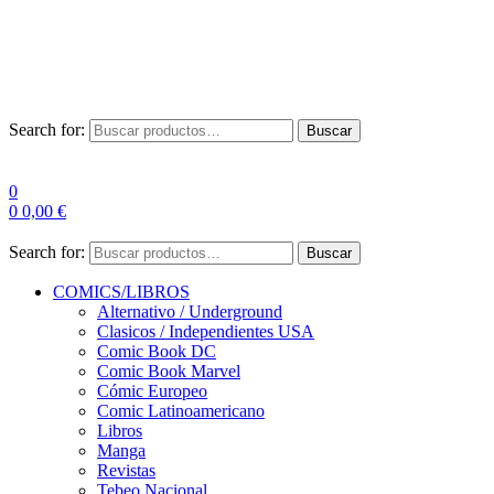
Envío Gratis a partir de 100€ para Península
Las entregas pueden sufrir demoras por alta demanda en las
empresas de mensajería.
Search for:
Buscar
0
0
0,00
€
Search for:
Buscar
COMICS/LIBROS
Alternativo / Underground
Clasicos / Independientes USA
Comic Book DC
Comic Book Marvel
Cómic Europeo
Comic Latinoamericano
Libros
Manga
Revistas
Tebeo Nacional