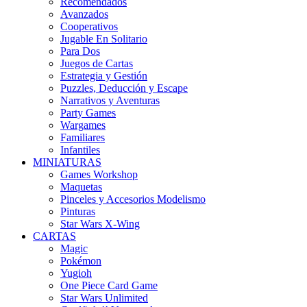
Recomendados
Avanzados
Cooperativos
Jugable En Solitario
Para Dos
Juegos de Cartas
Estrategia y Gestión
Puzzles, Deducción y Escape
Narrativos y Aventuras
Party Games
Wargames
Familiares
Infantiles
MINIATURAS
Games Workshop
Maquetas
Pinceles y Accesorios Modelismo
Pinturas
Star Wars X-Wing
CARTAS
Magic
Pokémon
Yugioh
One Piece Card Game
Star Wars Unlimited