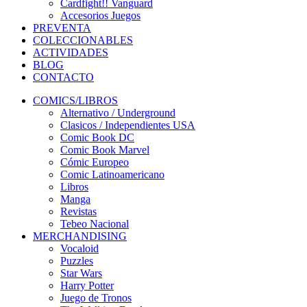
Cardfight!! Vanguard
Accesorios Juegos
PREVENTA
COLECCIONABLES
ACTIVIDADES
BLOG
CONTACTO
COMICS/LIBROS
Alternativo / Underground
Clasicos / Independientes USA
Comic Book DC
Comic Book Marvel
Cómic Europeo
Comic Latinoamericano
Libros
Manga
Revistas
Tebeo Nacional
MERCHANDISING
Vocaloid
Puzzles
Star Wars
Harry Potter
Juego de Tronos