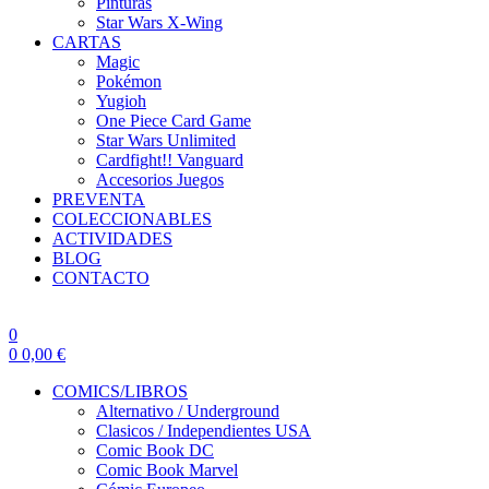
Pinturas
Star Wars X-Wing
CARTAS
Magic
Pokémon
Yugioh
One Piece Card Game
Star Wars Unlimited
Cardfight!! Vanguard
Accesorios Juegos
PREVENTA
COLECCIONABLES
ACTIVIDADES
BLOG
CONTACTO
0
0
0,00
€
COMICS/LIBROS
Alternativo / Underground
Clasicos / Independientes USA
Comic Book DC
Comic Book Marvel