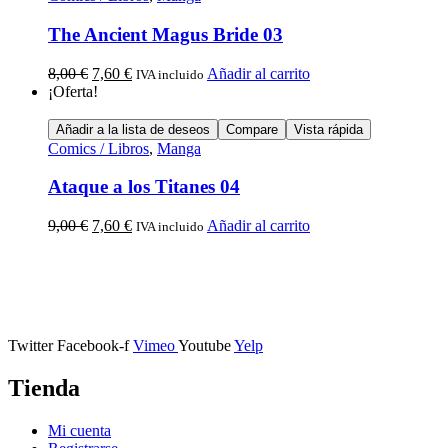
The Ancient Magus Bride 03
8,00
€
7,60
€
Añadir al carrito
IVA incluido
¡Oferta!
Añadir a la lista de deseos
Compare
Vista rápida
Comics / Libros
,
Manga
Ataque a los Titanes 04
9,00
€
7,60
€
Añadir al carrito
IVA incluido
Calle Descalzos, 1,
11401 Jerez de la Frontera, Cádiz
Twitter
Facebook-f
Vimeo
Youtube
Yelp
Tienda
Mi cuenta