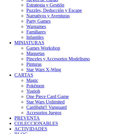
Estrategia y Gestión
Puzzles, Deducción y Escape
Narrativos y Aventuras
Party Games
Wargames
Familiares
Infantiles
MINIATURAS
Games Workshop
Maquetas
Pinceles y Accesorios Modelismo
Pinturas
Star Wars X-Wing
CARTAS
Magic
Pokémon
Yugioh
One Piece Card Game
Star Wars Unlimited
Cardfight!! Vanguard
Accesorios Juegos
PREVENTA
COLECCIONABLES
ACTIVIDADES