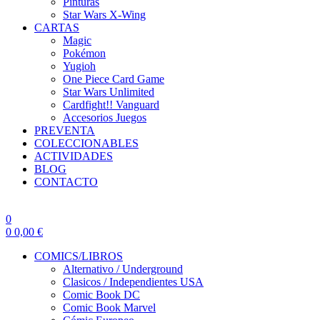
Pinturas
Star Wars X-Wing
CARTAS
Magic
Pokémon
Yugioh
One Piece Card Game
Star Wars Unlimited
Cardfight!! Vanguard
Accesorios Juegos
PREVENTA
COLECCIONABLES
ACTIVIDADES
BLOG
CONTACTO
0
0
0,00
€
COMICS/LIBROS
Alternativo / Underground
Clasicos / Independientes USA
Comic Book DC
Comic Book Marvel