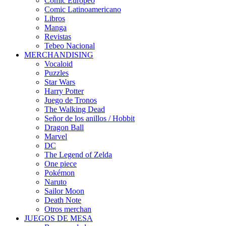
Cómic Europeo
Comic Latinoamericano
Libros
Manga
Revistas
Tebeo Nacional
MERCHANDISING
Vocaloid
Puzzles
Star Wars
Harry Potter
Juego de Tronos
The Walking Dead
Señor de los anillos / Hobbit
Dragon Ball
Marvel
DC
The Legend of Zelda
One piece
Pokémon
Naruto
Sailor Moon
Death Note
Otros merchan
JUEGOS DE MESA