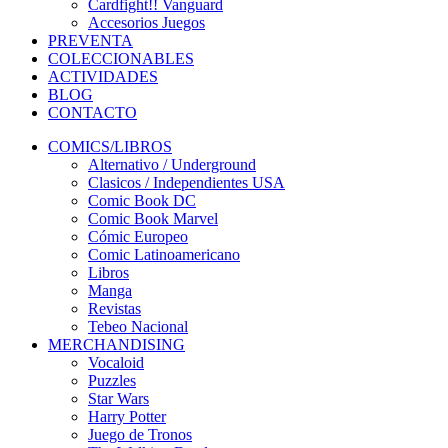
Cardfight!! Vanguard
Accesorios Juegos
PREVENTA
COLECCIONABLES
ACTIVIDADES
BLOG
CONTACTO
COMICS/LIBROS
Alternativo / Underground
Clasicos / Independientes USA
Comic Book DC
Comic Book Marvel
Cómic Europeo
Comic Latinoamericano
Libros
Manga
Revistas
Tebeo Nacional
MERCHANDISING
Vocaloid
Puzzles
Star Wars
Harry Potter
Juego de Tronos