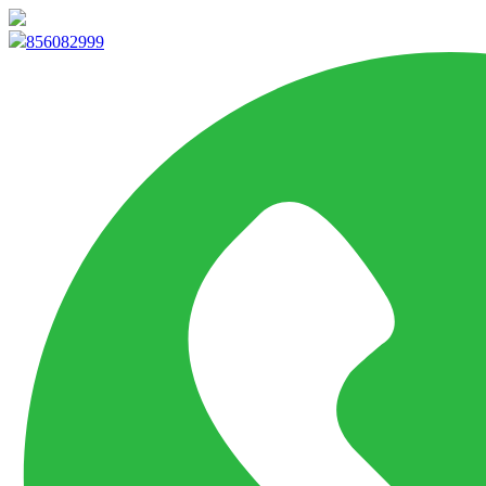
info@marketpvp.es
856082999