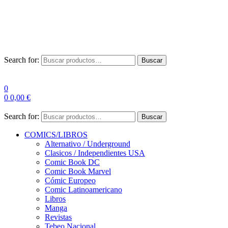
Envío Gratis a partir de 100€ para Península
Las entregas pueden sufrir demoras por alta demanda en las
empresas de mensajería.
Search for:
Buscar
0
0
0,00
€
Search for:
Buscar
COMICS/LIBROS
Alternativo / Underground
Clasicos / Independientes USA
Comic Book DC
Comic Book Marvel
Cómic Europeo
Comic Latinoamericano
Libros
Manga
Revistas
Tebeo Nacional