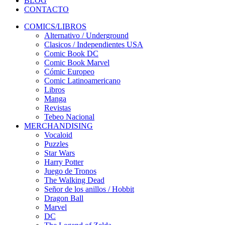
BLOG
CONTACTO
COMICS/LIBROS
Alternativo / Underground
Clasicos / Independientes USA
Comic Book DC
Comic Book Marvel
Cómic Europeo
Comic Latinoamericano
Libros
Manga
Revistas
Tebeo Nacional
MERCHANDISING
Vocaloid
Puzzles
Star Wars
Harry Potter
Juego de Tronos
The Walking Dead
Señor de los anillos / Hobbit
Dragon Ball
Marvel
DC