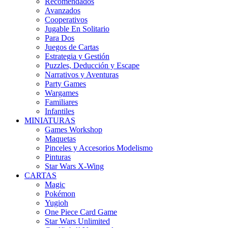
Recomendados
Avanzados
Cooperativos
Jugable En Solitario
Para Dos
Juegos de Cartas
Estrategia y Gestión
Puzzles, Deducción y Escape
Narrativos y Aventuras
Party Games
Wargames
Familiares
Infantiles
MINIATURAS
Games Workshop
Maquetas
Pinceles y Accesorios Modelismo
Pinturas
Star Wars X-Wing
CARTAS
Magic
Pokémon
Yugioh
One Piece Card Game
Star Wars Unlimited