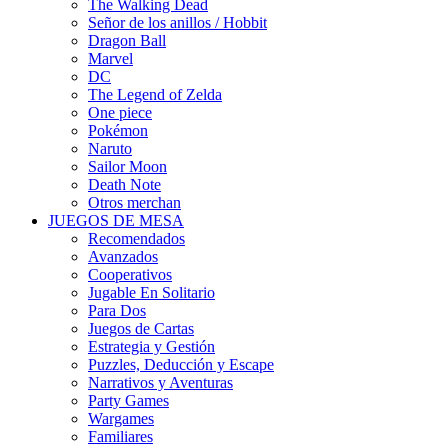
The Walking Dead
Señor de los anillos / Hobbit
Dragon Ball
Marvel
DC
The Legend of Zelda
One piece
Pokémon
Naruto
Sailor Moon
Death Note
Otros merchan
JUEGOS DE MESA
Recomendados
Avanzados
Cooperativos
Jugable En Solitario
Para Dos
Juegos de Cartas
Estrategia y Gestión
Puzzles, Deducción y Escape
Narrativos y Aventuras
Party Games
Wargames
Familiares