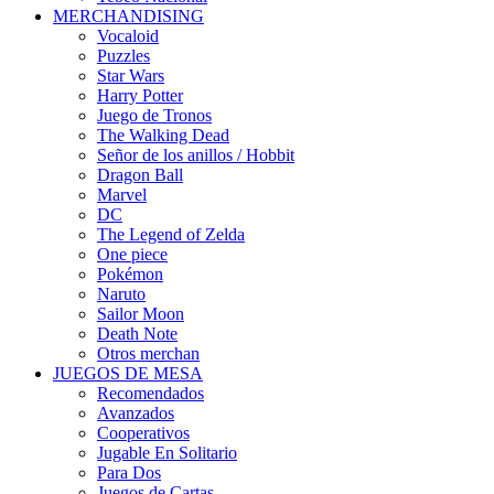
MERCHANDISING
Vocaloid
Puzzles
Star Wars
Harry Potter
Juego de Tronos
The Walking Dead
Señor de los anillos / Hobbit
Dragon Ball
Marvel
DC
The Legend of Zelda
One piece
Pokémon
Naruto
Sailor Moon
Death Note
Otros merchan
JUEGOS DE MESA
Recomendados
Avanzados
Cooperativos
Jugable En Solitario
Para Dos
Juegos de Cartas