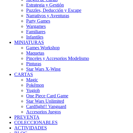
Estrategia y Gestión
Puzzles, Deducción y Escape
Narrativos y Aventuras
Party Games
Wargames
Familiares
Infantiles
MINIATURAS
Games Workshop
Maquetas
Pinceles y Accesorios Modelismo
Pinturas
Star Wars X-Wing
CARTAS
Magic
Pokémon
Yugioh
One Piece Card Game
Star Wars Unlimited
Cardfight!! Vanguard
Accesorios Juegos
PREVENTA
COLECCIONABLES
ACTIVIDADES