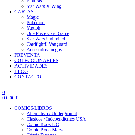
Pinturas
Star Wars X-Wing
CARTAS
Magic
Pokémon
Yugioh
One Piece Card Game
Star Wars Unlimited
Cardfight!! Vanguard
Accesorios Juegos
PREVENTA
COLECCIONABLES
ACTIVIDADES
BLOG
CONTACTO
0
0
0,00
€
COMICS/LIBROS
Alternativo / Underground
Clasicos / Independientes USA
Comic Book DC
Comic Book Marvel