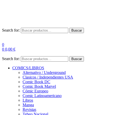
Envío Gratis a partir de 100€ para Península
Las entregas pueden sufrir demoras por alta demanda en las
empresas de mensajería.
Search for:
Buscar
0
0
0,00
€
Search for:
Buscar
COMICS/LIBROS
Alternativo / Underground
Clasicos / Independientes USA
Comic Book DC
Comic Book Marvel
Cómic Europeo
Comic Latinoamericano
Libros
Manga
Revistas
Tebeo Nacional