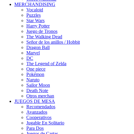
MERCHANDISING
Vocaloid
Puzzles
Star Wars
Harry Potter
Juego de Tronos
The Walking Dead
Señor de los anillos / Hobbit
Dragon Ball
Marvel
DC
The Legend of Zelda
One piece
Pokémon
Naruto
Sailor Moon
Death Note
Otros merchan
JUEGOS DE MESA
Recomendados
Avanzados
Cooperativos
Jugable En Solitario
Para Dos
Juegos de Cartas