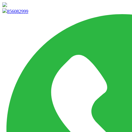
info@marketpvp.es
856082999