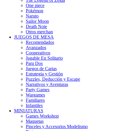
The Legend of Zelda
One piece
Pokémon
Naruto
Sailor Moon
Death Note
Otros merchan
JUEGOS DE MESA
Recomendados
Avanzados
Cooperativos
Jugable En Solitario
Para Dos
Juegos de Cartas
Estrategia y Gestión
Puzzles, Deducción y Escape
Narrativos y Aventuras
Party Games
Wargames
Familiares
Infantiles
MINIATURAS
Games Workshop
Maquetas
Pinceles y Accesorios Modelismo