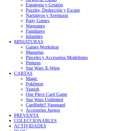
Estrategia y Gestión
Puzzles, Deducción y Escape
Narrativos y Aventuras
Party Games
Wargames
Familiares
Infantiles
MINIATURAS
Games Workshop
Maquetas
Pinceles y Accesorios Modelismo
Pinturas
Star Wars X-Wing
CARTAS
Magic
Pokémon
Yugioh
One Piece Card Game
Star Wars Unlimited
Cardfight!! Vanguard
Accesorios Juegos
PREVENTA
COLECCIONABLES
ACTIVIDADES