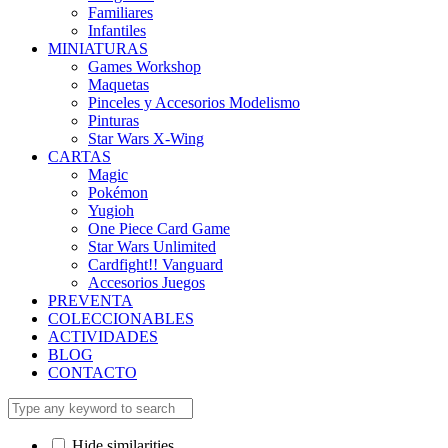
Familiares
Infantiles
MINIATURAS
Games Workshop
Maquetas
Pinceles y Accesorios Modelismo
Pinturas
Star Wars X-Wing
CARTAS
Magic
Pokémon
Yugioh
One Piece Card Game
Star Wars Unlimited
Cardfight!! Vanguard
Accesorios Juegos
PREVENTA
COLECCIONABLES
ACTIVIDADES
BLOG
CONTACTO
Hide similarities