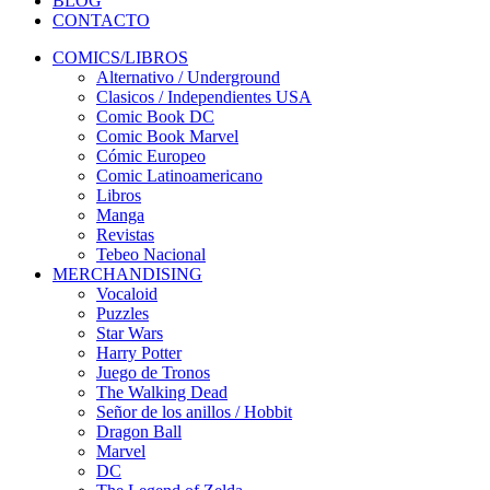
BLOG
CONTACTO
COMICS/LIBROS
Alternativo / Underground
Clasicos / Independientes USA
Comic Book DC
Comic Book Marvel
Cómic Europeo
Comic Latinoamericano
Libros
Manga
Revistas
Tebeo Nacional
MERCHANDISING
Vocaloid
Puzzles
Star Wars
Harry Potter
Juego de Tronos
The Walking Dead
Señor de los anillos / Hobbit
Dragon Ball
Marvel
DC