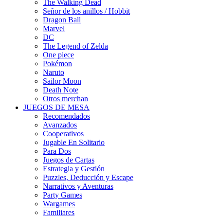
The Walking Dead
Señor de los anillos / Hobbit
Dragon Ball
Marvel
DC
The Legend of Zelda
One piece
Pokémon
Naruto
Sailor Moon
Death Note
Otros merchan
JUEGOS DE MESA
Recomendados
Avanzados
Cooperativos
Jugable En Solitario
Para Dos
Juegos de Cartas
Estrategia y Gestión
Puzzles, Deducción y Escape
Narrativos y Aventuras
Party Games
Wargames
Familiares