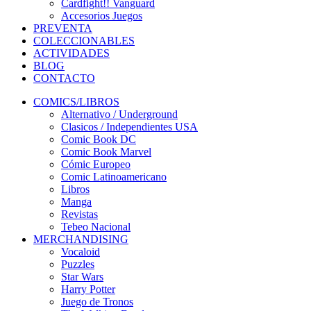
Cardfight!! Vanguard
Accesorios Juegos
PREVENTA
COLECCIONABLES
ACTIVIDADES
BLOG
CONTACTO
COMICS/LIBROS
Alternativo / Underground
Clasicos / Independientes USA
Comic Book DC
Comic Book Marvel
Cómic Europeo
Comic Latinoamericano
Libros
Manga
Revistas
Tebeo Nacional
MERCHANDISING
Vocaloid
Puzzles
Star Wars
Harry Potter
Juego de Tronos