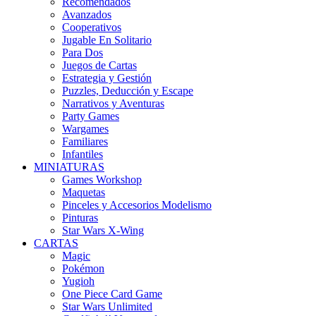
Recomendados
Avanzados
Cooperativos
Jugable En Solitario
Para Dos
Juegos de Cartas
Estrategia y Gestión
Puzzles, Deducción y Escape
Narrativos y Aventuras
Party Games
Wargames
Familiares
Infantiles
MINIATURAS
Games Workshop
Maquetas
Pinceles y Accesorios Modelismo
Pinturas
Star Wars X-Wing
CARTAS
Magic
Pokémon
Yugioh
One Piece Card Game
Star Wars Unlimited