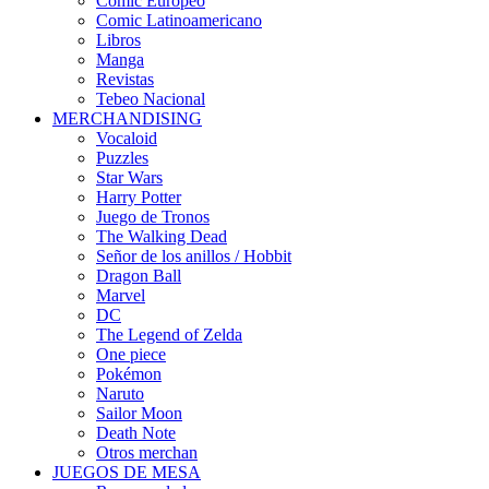
Cómic Europeo
Comic Latinoamericano
Libros
Manga
Revistas
Tebeo Nacional
MERCHANDISING
Vocaloid
Puzzles
Star Wars
Harry Potter
Juego de Tronos
The Walking Dead
Señor de los anillos / Hobbit
Dragon Ball
Marvel
DC
The Legend of Zelda
One piece
Pokémon
Naruto
Sailor Moon
Death Note
Otros merchan
JUEGOS DE MESA