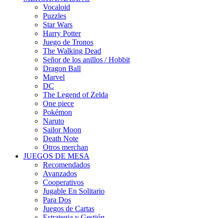
Vocaloid
Puzzles
Star Wars
Harry Potter
Juego de Tronos
The Walking Dead
Señor de los anillos / Hobbit
Dragon Ball
Marvel
DC
The Legend of Zelda
One piece
Pokémon
Naruto
Sailor Moon
Death Note
Otros merchan
JUEGOS DE MESA
Recomendados
Avanzados
Cooperativos
Jugable En Solitario
Para Dos
Juegos de Cartas
Estrategia y Gestión