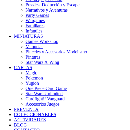
Puzzles, Deducción y Escape
Narrativos y Aventuras
Party Games
Wargames
Familiares
Infantiles
MINIATURAS
Games Workshop
Maquetas
Pinceles y Accesorios Modelismo
Pinturas
Star Wars X-Wing
CARTAS
Magic
Pokémon
Yugioh
One Piece Card Game
Star Wars Unlimited
Cardfight!! Vanguard
Accesorios Juegos
PREVENTA
COLECCIONABLES
ACTIVIDADES
BLOG