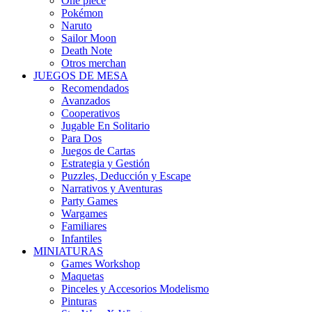
One piece
Pokémon
Naruto
Sailor Moon
Death Note
Otros merchan
JUEGOS DE MESA
Recomendados
Avanzados
Cooperativos
Jugable En Solitario
Para Dos
Juegos de Cartas
Estrategia y Gestión
Puzzles, Deducción y Escape
Narrativos y Aventuras
Party Games
Wargames
Familiares
Infantiles
MINIATURAS
Games Workshop
Maquetas
Pinceles y Accesorios Modelismo
Pinturas