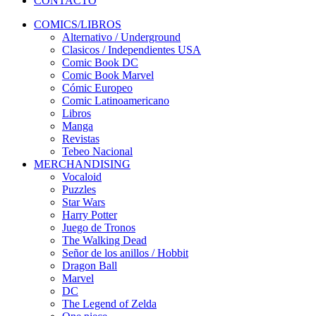
CONTACTO
COMICS/LIBROS
Alternativo / Underground
Clasicos / Independientes USA
Comic Book DC
Comic Book Marvel
Cómic Europeo
Comic Latinoamericano
Libros
Manga
Revistas
Tebeo Nacional
MERCHANDISING
Vocaloid
Puzzles
Star Wars
Harry Potter
Juego de Tronos
The Walking Dead
Señor de los anillos / Hobbit
Dragon Ball
Marvel
DC
The Legend of Zelda