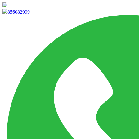
info@marketpvp.es
856082999