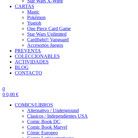
Star Wars X-Wing
CARTAS
Magic
Pokémon
Yugioh
One Piece Card Game
Star Wars Unlimited
Cardfight!! Vanguard
Accesorios Juegos
PREVENTA
COLECCIONABLES
ACTIVIDADES
BLOG
CONTACTO
0
0
0,00
€
COMICS/LIBROS
Alternativo / Underground
Clasicos / Independientes USA
Comic Book DC
Comic Book Marvel
Cómic Europeo