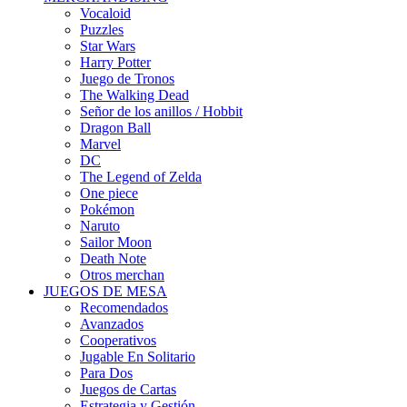
Vocaloid
Puzzles
Star Wars
Harry Potter
Juego de Tronos
The Walking Dead
Señor de los anillos / Hobbit
Dragon Ball
Marvel
DC
The Legend of Zelda
One piece
Pokémon
Naruto
Sailor Moon
Death Note
Otros merchan
JUEGOS DE MESA
Recomendados
Avanzados
Cooperativos
Jugable En Solitario
Para Dos
Juegos de Cartas
Estrategia y Gestión