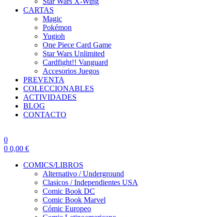
Star Wars X-Wing
CARTAS
Magic
Pokémon
Yugioh
One Piece Card Game
Star Wars Unlimited
Cardfight!! Vanguard
Accesorios Juegos
PREVENTA
COLECCIONABLES
ACTIVIDADES
BLOG
CONTACTO
0
0
0,00
€
COMICS/LIBROS
Alternativo / Underground
Clasicos / Independientes USA
Comic Book DC
Comic Book Marvel
Cómic Europeo