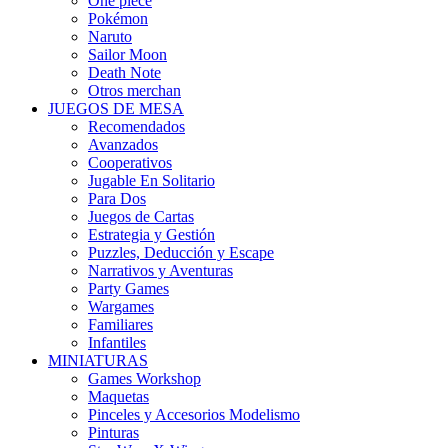
One piece
Pokémon
Naruto
Sailor Moon
Death Note
Otros merchan
JUEGOS DE MESA
Recomendados
Avanzados
Cooperativos
Jugable En Solitario
Para Dos
Juegos de Cartas
Estrategia y Gestión
Puzzles, Deducción y Escape
Narrativos y Aventuras
Party Games
Wargames
Familiares
Infantiles
MINIATURAS
Games Workshop
Maquetas
Pinceles y Accesorios Modelismo
Pinturas