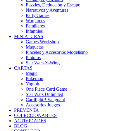
Puzzles, Deducción y Escape
Narrativos y Aventuras
Party Games
Wargames
Familiares
Infantiles
MINIATURAS
Games Workshop
Maquetas
Pinceles y Accesorios Modelismo
Pinturas
Star Wars X-Wing
CARTAS
Magic
Pokémon
Yugioh
One Piece Card Game
Star Wars Unlimited
Cardfight!! Vanguard
Accesorios Juegos
PREVENTA
COLECCIONABLES
ACTIVIDADES
BLOG