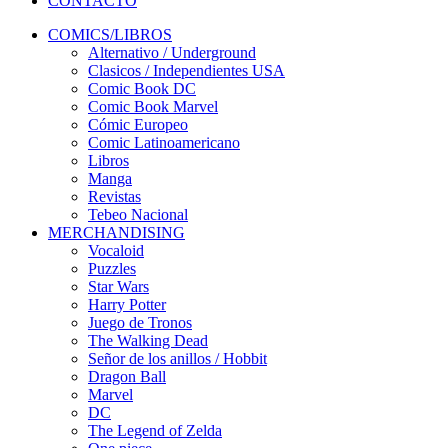
CONTACTO
COMICS/LIBROS
Alternativo / Underground
Clasicos / Independientes USA
Comic Book DC
Comic Book Marvel
Cómic Europeo
Comic Latinoamericano
Libros
Manga
Revistas
Tebeo Nacional
MERCHANDISING
Vocaloid
Puzzles
Star Wars
Harry Potter
Juego de Tronos
The Walking Dead
Señor de los anillos / Hobbit
Dragon Ball
Marvel
DC
The Legend of Zelda