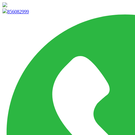
info@marketpvp.es
856082999