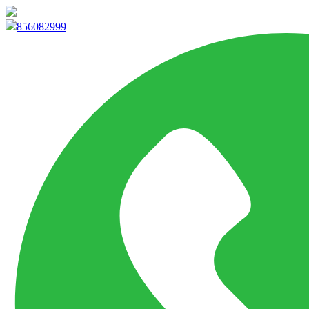
info@marketpvp.es
856082999