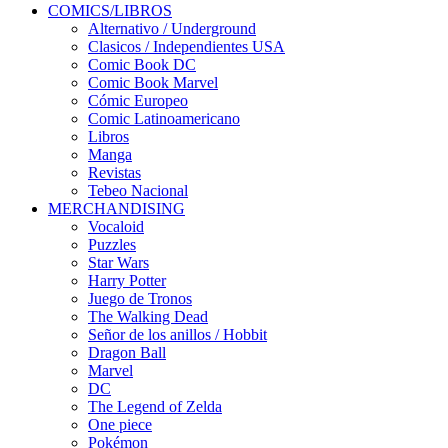
COMICS/LIBROS
Alternativo / Underground
Clasicos / Independientes USA
Comic Book DC
Comic Book Marvel
Cómic Europeo
Comic Latinoamericano
Libros
Manga
Revistas
Tebeo Nacional
MERCHANDISING
Vocaloid
Puzzles
Star Wars
Harry Potter
Juego de Tronos
The Walking Dead
Señor de los anillos / Hobbit
Dragon Ball
Marvel
DC
The Legend of Zelda
One piece
Pokémon