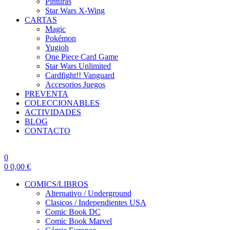
Pinturas
Star Wars X-Wing
CARTAS
Magic
Pokémon
Yugioh
One Piece Card Game
Star Wars Unlimited
Cardfight!! Vanguard
Accesorios Juegos
PREVENTA
COLECCIONABLES
ACTIVIDADES
BLOG
CONTACTO
0
0
0,00
€
COMICS/LIBROS
Alternativo / Underground
Clasicos / Independientes USA
Comic Book DC
Comic Book Marvel