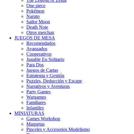
The Legend of Zelda
One piece
Pokémon
Naruto
Sailor Moon
Death Note
Otros merchan
JUEGOS DE MESA
Recomendados
Avanzados
Cooperativos
Jugable En Solitario
Para Dos
Juegos de Cartas
Estrategia y Gestión
Puzzles, Deducción y Escape
Narrativos y Aventuras
Party Games
Wargames
Familiares
Infantiles
MINIATURAS
Games Workshop
Maquetas
Pinceles y Accesorios Modelismo