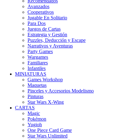
Recomendados
Avanzados
Cooperativos
Jugable En Solitario
Para Dos
Juegos de Cartas
Estrategia y Gestión
Puzzles, Deducción y Escape
Narrativos y Aventuras
Party Games
Wargames
Familiares
Infantiles
MINIATURAS
Games Workshop
Maquetas
Pinceles y Accesorios Modelismo
Pinturas
Star Wars X-Wing
CARTAS
Magic
Pokémon
Yugioh
One Piece Card Game
Star Wars Unlimited