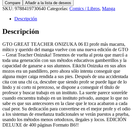
Compare
Añadir a la lista de deseos
SKU:
9788419730640
Categorías:
Comics / Libros
,
Manga
Descripción
Descripción
GTO GREAT TEACHER ONIZUKA 06 El profe más macarra,
mítico y querido del manga vuelve con una nueva edición de GTO
– Great Teacher Onizuka! Tenemos de vuelta al prota que marcó a
toda una generación con sus métodos educativos gamberrillos y la
capacidad de ganarse a sus alumnos. Eikichi Onizuka en sus años
mozos era un pandillero, pero ahora sólo intenta conseguir que
alguna mujer caiga rendida a sus pies. Después de una accidentada
cita con una chi ca, descubre que siendo profe se puede ligar de lo
lindo y ni corto ni perezoso, se dispone a conseguir el título de
profesor y buscar trabajo en un instituto. La suerte parece sonreírle
cuando encuentra trabajo en un instituto privado, aunque lo que no
sabe es que sus antecesores en la clase que le toca acabaron a cada
cual peor. Su dedicación para convertirse en el mejor profe y el odio
a los sistemas de enseñanza tradicionales se verán puestos a prueba,
usando los métodos menos ortodoxos, ilegales y locos. EDICIÓN
DELUXE de 400 páginas Formato B6!!