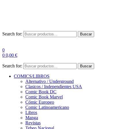
Envío Gratis a partir de 100€ para Península
Las entregas pueden sufrir demoras por alta demanda en las
empresas de mensajería.
Search for:
Buscar
0
0
0,00
€
Search for:
Buscar
COMICS/LIBROS
Alternativo / Underground
Clasicos / Independientes USA
Comic Book DC
Comic Book Marvel
Cómic Europeo
Comic Latinoamericano
Libros
Manga
Revistas
Tebeo Nacional