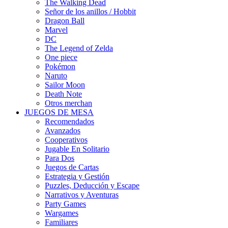
The Walking Dead
Señor de los anillos / Hobbit
Dragon Ball
Marvel
DC
The Legend of Zelda
One piece
Pokémon
Naruto
Sailor Moon
Death Note
Otros merchan
JUEGOS DE MESA
Recomendados
Avanzados
Cooperativos
Jugable En Solitario
Para Dos
Juegos de Cartas
Estrategia y Gestión
Puzzles, Deducción y Escape
Narrativos y Aventuras
Party Games
Wargames
Familiares