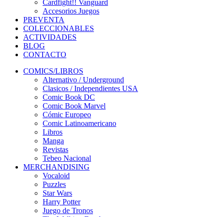
Cardfight!! Vanguard
Accesorios Juegos
PREVENTA
COLECCIONABLES
ACTIVIDADES
BLOG
CONTACTO
COMICS/LIBROS
Alternativo / Underground
Clasicos / Independientes USA
Comic Book DC
Comic Book Marvel
Cómic Europeo
Comic Latinoamericano
Libros
Manga
Revistas
Tebeo Nacional
MERCHANDISING
Vocaloid
Puzzles
Star Wars
Harry Potter
Juego de Tronos