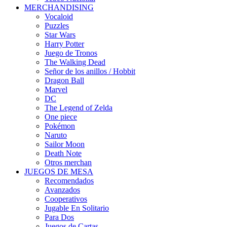
MERCHANDISING
Vocaloid
Puzzles
Star Wars
Harry Potter
Juego de Tronos
The Walking Dead
Señor de los anillos / Hobbit
Dragon Ball
Marvel
DC
The Legend of Zelda
One piece
Pokémon
Naruto
Sailor Moon
Death Note
Otros merchan
JUEGOS DE MESA
Recomendados
Avanzados
Cooperativos
Jugable En Solitario
Para Dos
Juegos de Cartas