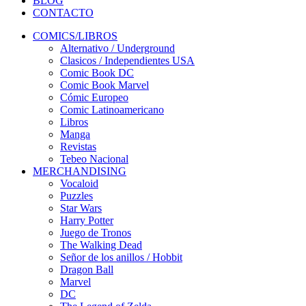
BLOG
CONTACTO
COMICS/LIBROS
Alternativo / Underground
Clasicos / Independientes USA
Comic Book DC
Comic Book Marvel
Cómic Europeo
Comic Latinoamericano
Libros
Manga
Revistas
Tebeo Nacional
MERCHANDISING
Vocaloid
Puzzles
Star Wars
Harry Potter
Juego de Tronos
The Walking Dead
Señor de los anillos / Hobbit
Dragon Ball
Marvel
DC