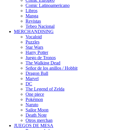
Cómic Europeo
Comic Latinoamericano
Libros
Manga
Revistas
Tebeo Nacional
MERCHANDISING
Vocaloid
Puzzles
Star Wars
Harry Potter
Juego de Tronos
The Walking Dead
Señor de los anillos / Hobbit
Dragon Ball
Marvel
DC
The Legend of Zelda
One piece
Pokémon
Naruto
Sailor Moon
Death Note
Otros merchan
JUEGOS DE MESA