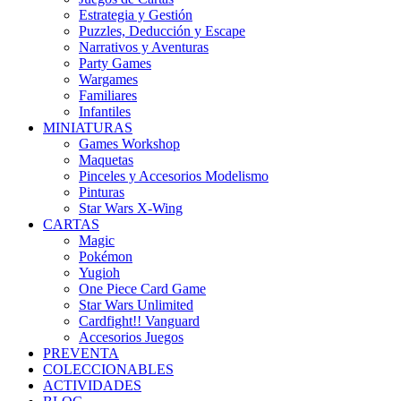
Estrategia y Gestión
Puzzles, Deducción y Escape
Narrativos y Aventuras
Party Games
Wargames
Familiares
Infantiles
MINIATURAS
Games Workshop
Maquetas
Pinceles y Accesorios Modelismo
Pinturas
Star Wars X-Wing
CARTAS
Magic
Pokémon
Yugioh
One Piece Card Game
Star Wars Unlimited
Cardfight!! Vanguard
Accesorios Juegos
PREVENTA
COLECCIONABLES
ACTIVIDADES