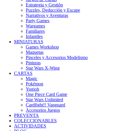
Estrategia y Gestión
Puzzles, Deducción y Escape
Narrativos y Aventuras
Party Games
Wargames
Familiares
Infantiles
MINIATURAS
Games Workshop
Maquetas
Pinceles y Accesorios Modelismo
Pinturas
Star Wars X-Wing
CARTAS
Magic
Pokémon
Yugioh
One Piece Card Game
Star Wars Unlimited
Cardfight!! Vanguard
Accesorios Juegos
PREVENTA
COLECCIONABLES
ACTIVIDADES