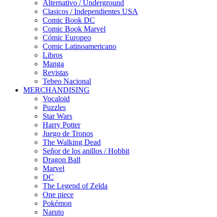
Alternativo / Underground
Clasicos / Independientes USA
Comic Book DC
Comic Book Marvel
Cómic Europeo
Comic Latinoamericano
Libros
Manga
Revistas
Tebeo Nacional
MERCHANDISING
Vocaloid
Puzzles
Star Wars
Harry Potter
Juego de Tronos
The Walking Dead
Señor de los anillos / Hobbit
Dragon Ball
Marvel
DC
The Legend of Zelda
One piece
Pokémon
Naruto