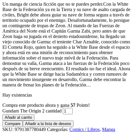
Un manga de ciencia ficción que no te puedes perder.Con la White
Base de la Federación ya en la Tierra y su nave de asalto cargada de
civiles, Bright debe ahora guiar su nave de forma segura a través de
territorio ocupado por el enemigo. Desafortunadamente, lo persigue
un contingente de tropas de Zeon. Al mando de las Fuerzas de
América del Norte está el Capitán Garma Zabi, pero antes de que
Zeon haga su jugada en el desierto estadounidense, ha llegado un
viejo conocido de Garma: el teniente Char Aznable, conocido como
El Cometa Rojo, quien ha seguido a la White Base desde el espacio
y ahora está en una misión de reconocimiento para obtener
información sobre el nuevo traje móvil de la Federación. Para
demostrar su valía, Garma ataca a las fuerzas de la Federación poco
después de su breve reencuentro. El resultado no fue el ideal. Ahora
que la White Base se dirige hacia Sudamérica y corren rumores de
un movimiento insurgente en desarrollo, Garma debe encontrar la
manera de frenar los planes de la Federación…
Hay existencias
Compra este producto ahora y gana
57
Points!
Gundam The Origin 2 cantidad
Añadir al carrito
Compare
Añadir a la lista de deseos
SKU:
9791387780449
Categorías:
Comics / Libros
,
Manga