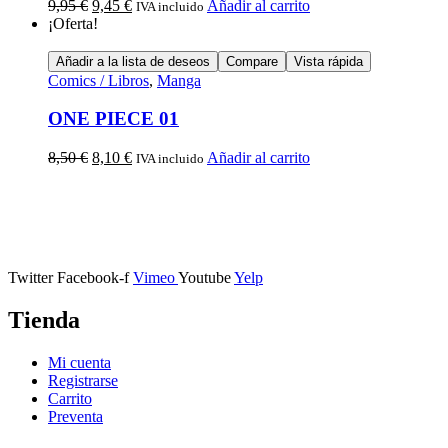
9,95
€
9,45
€
Añadir al carrito
IVA incluido
¡Oferta!
Añadir a la lista de deseos
Compare
Vista rápida
Comics / Libros
,
Manga
ONE PIECE 01
8,50
€
8,10
€
Añadir al carrito
IVA incluido
Calle Descalzos, 1,
11401 Jerez de la Frontera, Cádiz
Twitter
Facebook-f
Vimeo
Youtube
Yelp
Tienda
Mi cuenta
Registrarse
Carrito
Preventa