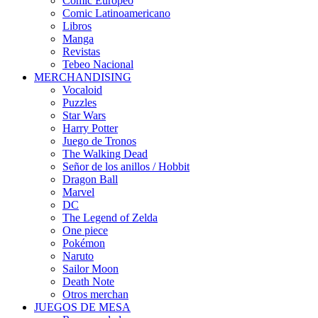
Cómic Europeo
Comic Latinoamericano
Libros
Manga
Revistas
Tebeo Nacional
MERCHANDISING
Vocaloid
Puzzles
Star Wars
Harry Potter
Juego de Tronos
The Walking Dead
Señor de los anillos / Hobbit
Dragon Ball
Marvel
DC
The Legend of Zelda
One piece
Pokémon
Naruto
Sailor Moon
Death Note
Otros merchan
JUEGOS DE MESA