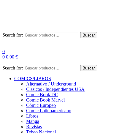
Envío Gratis a partir de 100€ para Península
Las entregas pueden sufrir demoras por alta demanda en las
empresas de mensajería.
Search for:
Buscar
0
0
0,00
€
Search for:
Buscar
COMICS/LIBROS
Alternativo / Underground
Clasicos / Independientes USA
Comic Book DC
Comic Book Marvel
Cómic Europeo
Comic Latinoamericano
Libros
Manga
Revistas
Tebeo Nacional