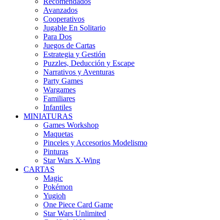
Recomendados
Avanzados
Cooperativos
Jugable En Solitario
Para Dos
Juegos de Cartas
Estrategia y Gestión
Puzzles, Deducción y Escape
Narrativos y Aventuras
Party Games
Wargames
Familiares
Infantiles
MINIATURAS
Games Workshop
Maquetas
Pinceles y Accesorios Modelismo
Pinturas
Star Wars X-Wing
CARTAS
Magic
Pokémon
Yugioh
One Piece Card Game
Star Wars Unlimited