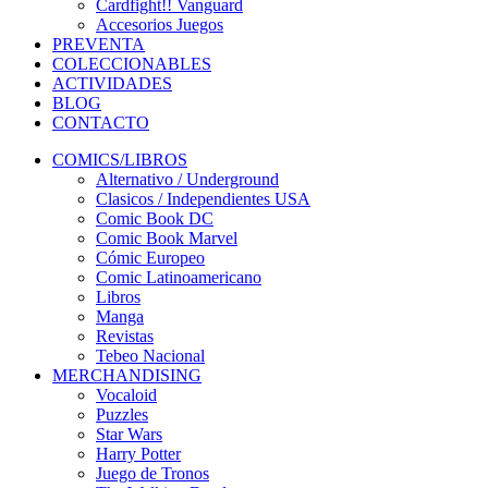
Cardfight!! Vanguard
Accesorios Juegos
PREVENTA
COLECCIONABLES
ACTIVIDADES
BLOG
CONTACTO
COMICS/LIBROS
Alternativo / Underground
Clasicos / Independientes USA
Comic Book DC
Comic Book Marvel
Cómic Europeo
Comic Latinoamericano
Libros
Manga
Revistas
Tebeo Nacional
MERCHANDISING
Vocaloid
Puzzles
Star Wars
Harry Potter
Juego de Tronos