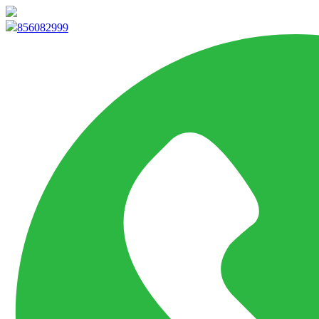
info@marketpvp.es
856082999