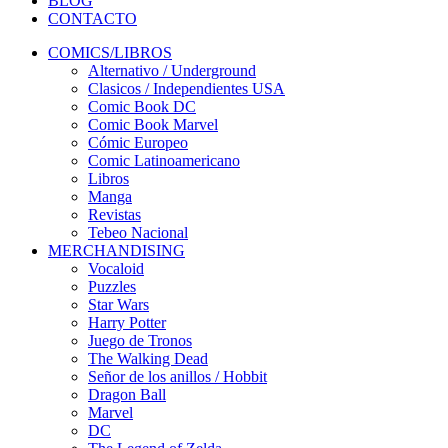
BLOG
CONTACTO
COMICS/LIBROS
Alternativo / Underground
Clasicos / Independientes USA
Comic Book DC
Comic Book Marvel
Cómic Europeo
Comic Latinoamericano
Libros
Manga
Revistas
Tebeo Nacional
MERCHANDISING
Vocaloid
Puzzles
Star Wars
Harry Potter
Juego de Tronos
The Walking Dead
Señor de los anillos / Hobbit
Dragon Ball
Marvel
DC