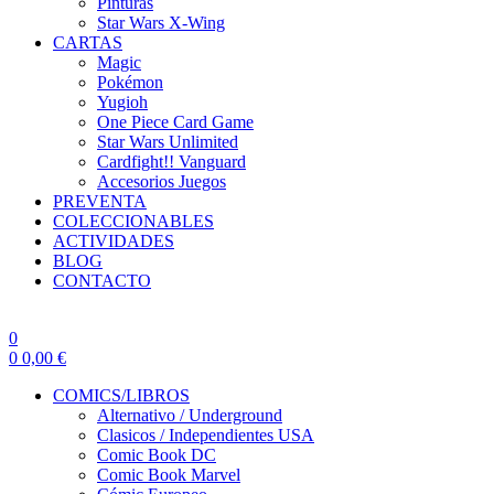
Pinturas
Star Wars X-Wing
CARTAS
Magic
Pokémon
Yugioh
One Piece Card Game
Star Wars Unlimited
Cardfight!! Vanguard
Accesorios Juegos
PREVENTA
COLECCIONABLES
ACTIVIDADES
BLOG
CONTACTO
0
0
0,00
€
COMICS/LIBROS
Alternativo / Underground
Clasicos / Independientes USA
Comic Book DC
Comic Book Marvel