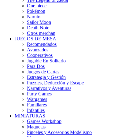
The Legend of Zelda
One piece
Pokémon
Naruto
Sailor Moon
Death Note
Otros merchan
JUEGOS DE MESA
Recomendados
Avanzados
Cooperativos
Jugable En Solitario
Para Dos
Juegos de Cartas
Estrategia y Gestión
Puzzles, Deducción y Escape
Narrativos y Aventuras
Party Games
Wargames
Familiares
Infantiles
MINIATURAS
Games Workshop
Maquetas
Pinceles y Accesorios Modelismo