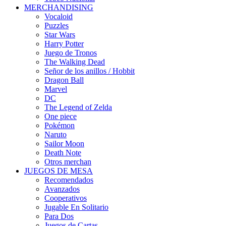
MERCHANDISING
Vocaloid
Puzzles
Star Wars
Harry Potter
Juego de Tronos
The Walking Dead
Señor de los anillos / Hobbit
Dragon Ball
Marvel
DC
The Legend of Zelda
One piece
Pokémon
Naruto
Sailor Moon
Death Note
Otros merchan
JUEGOS DE MESA
Recomendados
Avanzados
Cooperativos
Jugable En Solitario
Para Dos
Juegos de Cartas