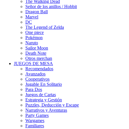
The Walking Dead
Señor de los anillos / Hobbit
Dragon Ball
Marvel
DC
The Legend of Zelda
One piece
Pokémon
Naruto
Sailor Moon
Death Note
Otros merchan
JUEGOS DE MESA
Recomendados
Avanzados
Cooperativos
Jugable En Solitario
Para Dos
Juegos de Cartas
Estrategia y Gestión
Puzzles, Deducción y Escape
Narrativos y Aventuras
Party Games
Wargames
Familiares