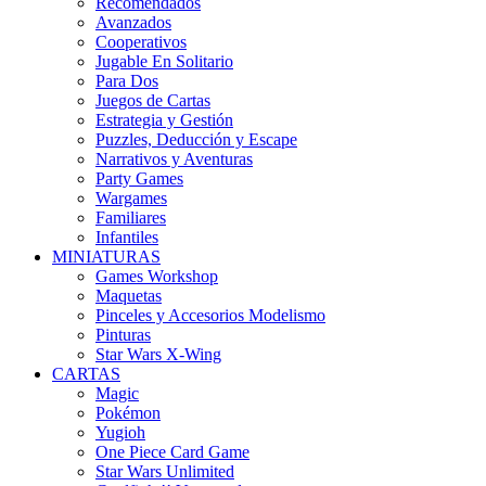
Recomendados
Avanzados
Cooperativos
Jugable En Solitario
Para Dos
Juegos de Cartas
Estrategia y Gestión
Puzzles, Deducción y Escape
Narrativos y Aventuras
Party Games
Wargames
Familiares
Infantiles
MINIATURAS
Games Workshop
Maquetas
Pinceles y Accesorios Modelismo
Pinturas
Star Wars X-Wing
CARTAS
Magic
Pokémon
Yugioh
One Piece Card Game
Star Wars Unlimited