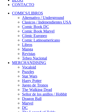
BLOG
CONTACTO
COMICS/LIBROS
Alternativo / Underground
Clasicos / Independientes USA
Comic Book DC
Comic Book Marvel
Cómic Europeo
Comic Latinoamericano
Libros
Manga
Revistas
Tebeo Nacional
MERCHANDISING
Vocaloid
Puzzles
Star Wars
Harry Potter
Juego de Tronos
The Walking Dead
Señor de los anillos / Hobbit
Dragon Ball
Marvel
DC