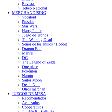
Revistas
Tebeo Nacional
MERCHANDISING
Vocaloid
Puzzles
Star Wars
Harry Potter
Juego de Tronos
The Walking Dead
Señor de los anillos / Hobbit
Dragon Ball
Marvel
DC
The Legend of Zelda
One piece
Pokémon
Naruto
Sailor Moon
Death Note
Otros merchan
JUEGOS DE MESA
Recomendados
Avanzados
Cooperativos
Jugable En Solitario