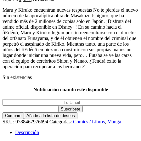
Maru y Kiruko encuentran nuevas respuestas No te pierdas el nuevo
número de la apocalíptica obra de Masakazu Ishiguro, que ha
vendido más de 2 millones de copias solo en Japón. ¡Disfruta del
anime oficial, disponible en Disney+! En su camino hacia el
ôEdénö, Maru y Kiruko logran por fin reencontrarse con el director
del orfanato Funayama, y de él obtienen el nombre del criminal que
perpetró el asesinado de Kiriko. Mientras tanto, una parte de los
niños del ôEdénö empiezan a construir con sus propias manos un
lugar donde iniciar una nueva vida, pero… Futaba se ve las caras
con el equipo de cerebritos Shion y Nanao. ¿Tendrá éxito la
operación para recuperar a los hermanos?
Sin existencias
Notificación cuando este disponible
Compare
Añadir a la lista de deseos
SKU:
9788467976694
Categorías:
Comics / Libros
,
Manga
Descripción