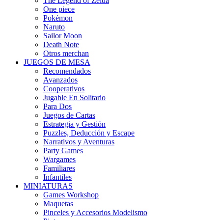
The Legend of Zelda
One piece
Pokémon
Naruto
Sailor Moon
Death Note
Otros merchan
JUEGOS DE MESA
Recomendados
Avanzados
Cooperativos
Jugable En Solitario
Para Dos
Juegos de Cartas
Estrategia y Gestión
Puzzles, Deducción y Escape
Narrativos y Aventuras
Party Games
Wargames
Familiares
Infantiles
MINIATURAS
Games Workshop
Maquetas
Pinceles y Accesorios Modelismo