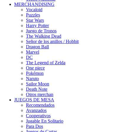
MERCHANDISING
Vocaloid
Puzzles
Star Wars
Harry Potter
Juego de Tronos
The Walking Dead
Señor de los anillos / Hobbit
Dragon Ball
Marvel
DC
The Legend of Zelda
One piece
Pokémon
Naruto
Sailor Moon
Death Note
Otros merchan
JUEGOS DE MESA
Recomendados
Avanzados
Cooperativos
Jugable En Solitario
Para Dos
Juegos de Cartas