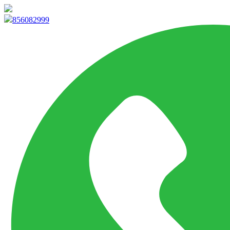
info@marketpvp.es
856082999