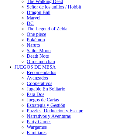
The Walking Dead
Señor de los anillos / Hobbit
Dragon Ball
Marvel
DC
The Legend of Zelda
One piece
Pokémon
Naruto
Sailor Moon
Death Note
Otros merchan
JUEGOS DE MESA
Recomendados
Avanzados
Cooperativos
Jugable En Solitario
Para Dos
Juegos de Cartas
Estrategia y Gestión
Puzzles, Deducción y Escape
Narrativos y Aventuras
Party Games
Wargames
Familiares