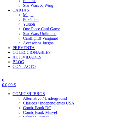
Pinturas
Star Wars X-Wing
CARTAS
Magic
Pokémon
Yugioh
One Piece Card Game
Star Wars Unlimited
Cardfight!! Vanguard
Accesorios Juegos
PREVENTA
COLECCIONABLES
ACTIVIDADES
BLOG
CONTACTO
0
0
0,00
€
COMICS/LIBROS
Alternativo / Underground
Clasicos / Independientes USA
Comic Book DC
Comic Book Marvel