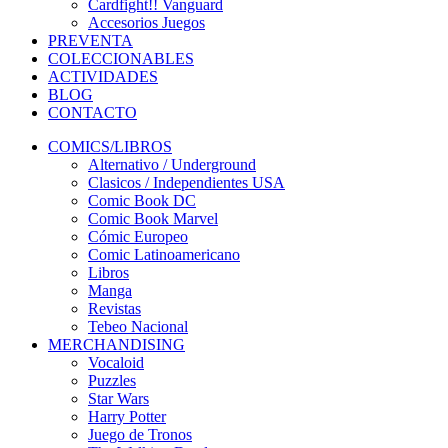
Cardfight!! Vanguard
Accesorios Juegos
PREVENTA
COLECCIONABLES
ACTIVIDADES
BLOG
CONTACTO
COMICS/LIBROS
Alternativo / Underground
Clasicos / Independientes USA
Comic Book DC
Comic Book Marvel
Cómic Europeo
Comic Latinoamericano
Libros
Manga
Revistas
Tebeo Nacional
MERCHANDISING
Vocaloid
Puzzles
Star Wars
Harry Potter
Juego de Tronos