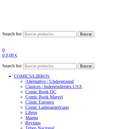
Envío Gratis a partir de 100€ para Península
Las entregas pueden sufrir demoras por alta demanda en las
empresas de mensajería.
Search for:
Buscar
0
0
0,00
€
Search for:
Buscar
COMICS/LIBROS
Alternativo / Underground
Clasicos / Independientes USA
Comic Book DC
Comic Book Marvel
Cómic Europeo
Comic Latinoamericano
Libros
Manga
Revistas
Tebeo Nacional