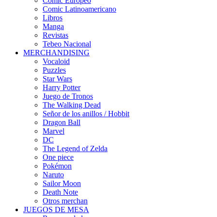
Cómic Europeo
Comic Latinoamericano
Libros
Manga
Revistas
Tebeo Nacional
MERCHANDISING
Vocaloid
Puzzles
Star Wars
Harry Potter
Juego de Tronos
The Walking Dead
Señor de los anillos / Hobbit
Dragon Ball
Marvel
DC
The Legend of Zelda
One piece
Pokémon
Naruto
Sailor Moon
Death Note
Otros merchan
JUEGOS DE MESA