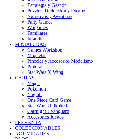
Estrategia y Gestión
Puzzles, Deducción y Escape
Narrativos y Aventuras
Party Games
Wargames
Familiares
Infantiles
MINIATURAS
Games Workshop
Maquetas
Pinceles y Accesorios Modelismo
Pinturas
Star Wars X-Wing
CARTAS
Magic
Pokémon
Yugioh
One Piece Card Game
Star Wars Unlimited
Cardfight!! Vanguard
Accesorios Juegos
PREVENTA
COLECCIONABLES
ACTIVIDADES