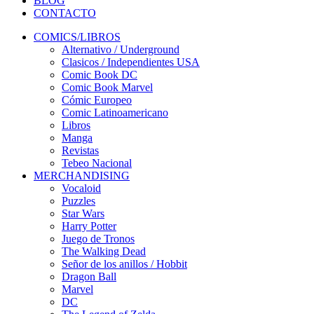
BLOG
CONTACTO
COMICS/LIBROS
Alternativo / Underground
Clasicos / Independientes USA
Comic Book DC
Comic Book Marvel
Cómic Europeo
Comic Latinoamericano
Libros
Manga
Revistas
Tebeo Nacional
MERCHANDISING
Vocaloid
Puzzles
Star Wars
Harry Potter
Juego de Tronos
The Walking Dead
Señor de los anillos / Hobbit
Dragon Ball
Marvel
DC