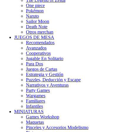
The Legend of Zelda
One piece
Pokémon
Naruto
Sailor Moon
Death Note
Otros merchan
JUEGOS DE MESA
Recomendados
Avanzados
Cooperativos
Jugable En Solitario
Para Dos
Juegos de Cartas
Estrategia y Gestión
Puzzles, Deducción y Escape
Narrativos y Aventuras
Party Games
Wargames
Familiares
Infantiles
MINIATURAS
Games Workshop
Maquetas
Pinceles y Accesorios Modelismo