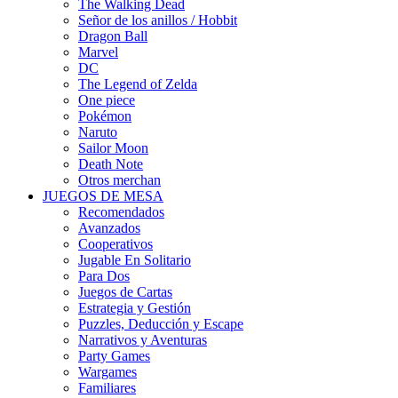
The Walking Dead
Señor de los anillos / Hobbit
Dragon Ball
Marvel
DC
The Legend of Zelda
One piece
Pokémon
Naruto
Sailor Moon
Death Note
Otros merchan
JUEGOS DE MESA
Recomendados
Avanzados
Cooperativos
Jugable En Solitario
Para Dos
Juegos de Cartas
Estrategia y Gestión
Puzzles, Deducción y Escape
Narrativos y Aventuras
Party Games
Wargames
Familiares