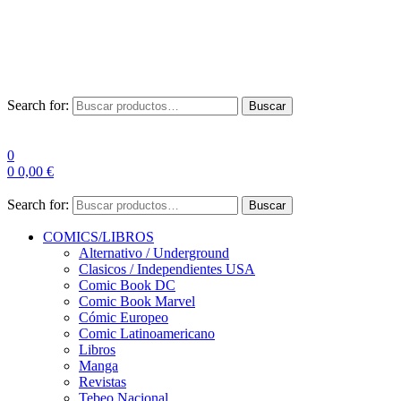
Envío Gratis a partir de 100€ para Península
Las entregas pueden sufrir demoras por alta demanda en las
empresas de mensajería.
Search for:
Buscar
0
0
0,00
€
Search for:
Buscar
COMICS/LIBROS
Alternativo / Underground
Clasicos / Independientes USA
Comic Book DC
Comic Book Marvel
Cómic Europeo
Comic Latinoamericano
Libros
Manga
Revistas
Tebeo Nacional