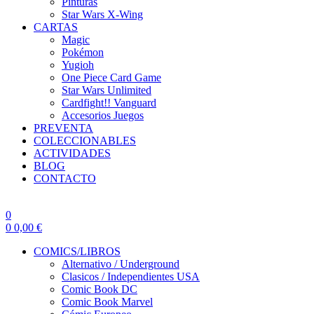
Pinturas
Star Wars X-Wing
CARTAS
Magic
Pokémon
Yugioh
One Piece Card Game
Star Wars Unlimited
Cardfight!! Vanguard
Accesorios Juegos
PREVENTA
COLECCIONABLES
ACTIVIDADES
BLOG
CONTACTO
0
0
0,00
€
COMICS/LIBROS
Alternativo / Underground
Clasicos / Independientes USA
Comic Book DC
Comic Book Marvel