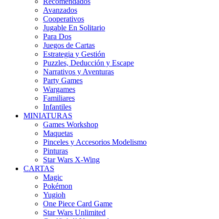
Recomendados
Avanzados
Cooperativos
Jugable En Solitario
Para Dos
Juegos de Cartas
Estrategia y Gestión
Puzzles, Deducción y Escape
Narrativos y Aventuras
Party Games
Wargames
Familiares
Infantiles
MINIATURAS
Games Workshop
Maquetas
Pinceles y Accesorios Modelismo
Pinturas
Star Wars X-Wing
CARTAS
Magic
Pokémon
Yugioh
One Piece Card Game
Star Wars Unlimited