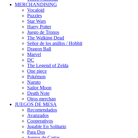
MERCHANDISING
Vocaloid
Puzzles
Star Wars
Harry Potter
Juego de Tronos
The Walking Dead
Señor de los anillos / Hobbit
Dragon Ball
Marvel
DC
The Legend of Zelda
One piece
Pokémon
Naruto
Sailor Moon
Death Note
Otros merchan
JUEGOS DE MESA
Recomendados
Avanzados
Cooperativos
Jugable En Solitario
Para Dos
Juegos de Cartas