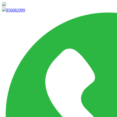
info@marketpvp.es
856082999