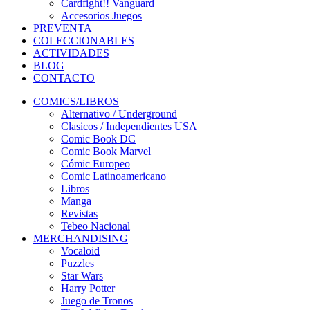
Cardfight!! Vanguard
Accesorios Juegos
PREVENTA
COLECCIONABLES
ACTIVIDADES
BLOG
CONTACTO
COMICS/LIBROS
Alternativo / Underground
Clasicos / Independientes USA
Comic Book DC
Comic Book Marvel
Cómic Europeo
Comic Latinoamericano
Libros
Manga
Revistas
Tebeo Nacional
MERCHANDISING
Vocaloid
Puzzles
Star Wars
Harry Potter
Juego de Tronos