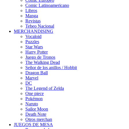
Cómic Europeo
Comic Latinoamericano
Libros
Manga
Revistas
Tebeo Nacional
MERCHANDISING
Vocaloid
Puzzles
Star Wars
Harry Potter
Juego de Tronos
The Walking Dead
Señor de los anillos / Hobbit
Dragon Ball
Marvel
DC
The Legend of Zelda
One piece
Pokémon
Naruto
Sailor Moon
Death Note
Otros merchan
JUEGOS DE MESA