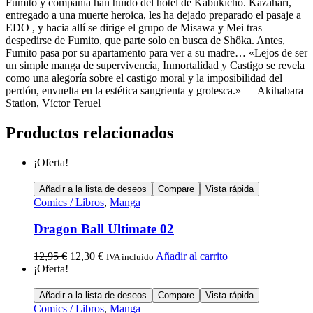
Fumito y compañía han huido del hotel de Kabukicho. Kazahari,
entregado a una muerte heroica, les ha dejado preparado el pasaje a
EDO , y hacia allí se dirige el grupo de Misawa y Mei tras
despedirse de Fumito, que parte solo en busca de Shôka. Antes,
Fumito pasa por su apartamento para ver a su madre… «Lejos de ser
un simple manga de supervivencia, Inmortalidad y Castigo se revela
como una alegoría sobre el castigo moral y la imposibilidad del
perdón, envuelta en la estética sangrienta y grotesca.» — Akihabara
Station, Víctor Teruel
Productos relacionados
¡Oferta!
Añadir a la lista de deseos
Compare
Vista rápida
Comics / Libros
,
Manga
Dragon Ball Ultimate 02
12,95
€
12,30
€
Añadir al carrito
IVA incluido
¡Oferta!
Añadir a la lista de deseos
Compare
Vista rápida
Comics / Libros
,
Manga