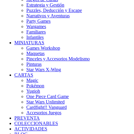
Estrategia y Gestión
Puzzles, Deducción y Escape
Narrativos y Aventuras
Party Games
Wargames
Familiares
Infantiles
MINIATURAS
Games Workshop
Maquetas
Pinceles y Accesorios Modelismo
Pinturas
Star Wars X-Wing
CARTAS
Magic
Pokémon
Yugioh
One Piece Card Game
Star Wars Unlimited
Cardfight!! Vanguard
Accesorios Juegos
PREVENTA
COLECCIONABLES
ACTIVIDADES