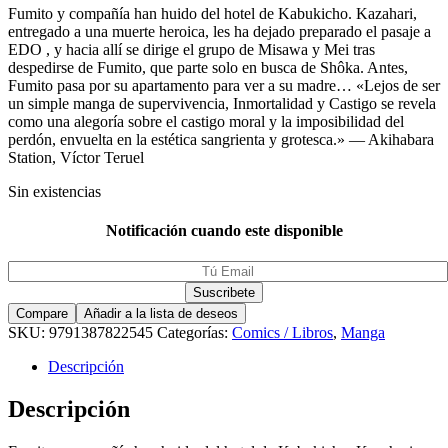
Fumito y compañía han huido del hotel de Kabukicho. Kazahari,
entregado a una muerte heroica, les ha dejado preparado el pasaje a
EDO , y hacia allí se dirige el grupo de Misawa y Mei tras
despedirse de Fumito, que parte solo en busca de Shôka. Antes,
Fumito pasa por su apartamento para ver a su madre… «Lejos de ser
un simple manga de supervivencia, Inmortalidad y Castigo se revela
como una alegoría sobre el castigo moral y la imposibilidad del
perdón, envuelta en la estética sangrienta y grotesca.» — Akihabara
Station, Víctor Teruel
Sin existencias
Notificación cuando este disponible
Compare
Añadir a la lista de deseos
SKU:
9791387822545
Categorías:
Comics / Libros
,
Manga
Descripción
Descripción