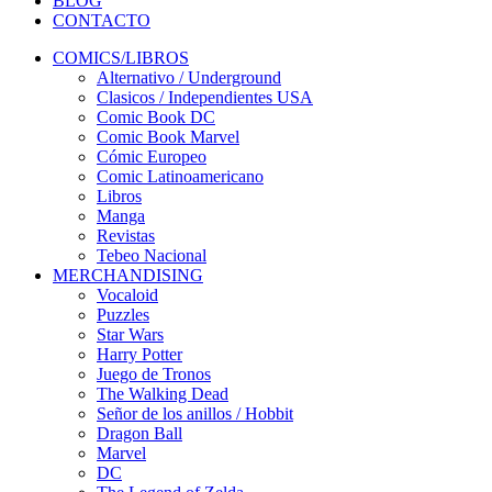
BLOG
CONTACTO
COMICS/LIBROS
Alternativo / Underground
Clasicos / Independientes USA
Comic Book DC
Comic Book Marvel
Cómic Europeo
Comic Latinoamericano
Libros
Manga
Revistas
Tebeo Nacional
MERCHANDISING
Vocaloid
Puzzles
Star Wars
Harry Potter
Juego de Tronos
The Walking Dead
Señor de los anillos / Hobbit
Dragon Ball
Marvel
DC