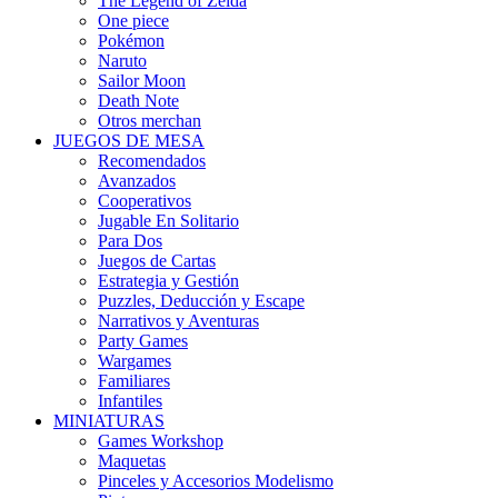
The Legend of Zelda
One piece
Pokémon
Naruto
Sailor Moon
Death Note
Otros merchan
JUEGOS DE MESA
Recomendados
Avanzados
Cooperativos
Jugable En Solitario
Para Dos
Juegos de Cartas
Estrategia y Gestión
Puzzles, Deducción y Escape
Narrativos y Aventuras
Party Games
Wargames
Familiares
Infantiles
MINIATURAS
Games Workshop
Maquetas
Pinceles y Accesorios Modelismo