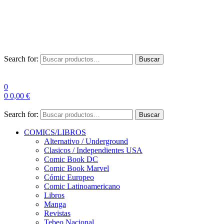
Envío Gratis a partir de 100€ para Península
Las entregas pueden sufrir demoras por alta demanda en las
empresas de mensajería.
Search for:
Buscar
0
0
0,00
€
Search for:
Buscar
COMICS/LIBROS
Alternativo / Underground
Clasicos / Independientes USA
Comic Book DC
Comic Book Marvel
Cómic Europeo
Comic Latinoamericano
Libros
Manga
Revistas
Tebeo Nacional