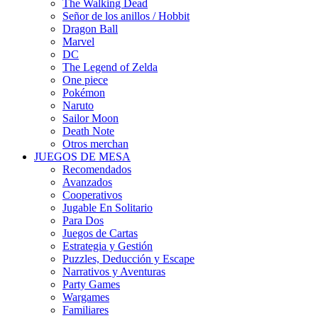
The Walking Dead
Señor de los anillos / Hobbit
Dragon Ball
Marvel
DC
The Legend of Zelda
One piece
Pokémon
Naruto
Sailor Moon
Death Note
Otros merchan
JUEGOS DE MESA
Recomendados
Avanzados
Cooperativos
Jugable En Solitario
Para Dos
Juegos de Cartas
Estrategia y Gestión
Puzzles, Deducción y Escape
Narrativos y Aventuras
Party Games
Wargames
Familiares