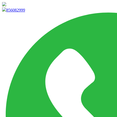
info@marketpvp.es
856082999