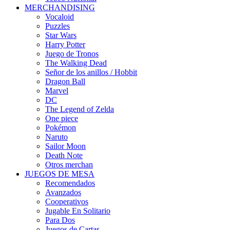
MERCHANDISING
Vocaloid
Puzzles
Star Wars
Harry Potter
Juego de Tronos
The Walking Dead
Señor de los anillos / Hobbit
Dragon Ball
Marvel
DC
The Legend of Zelda
One piece
Pokémon
Naruto
Sailor Moon
Death Note
Otros merchan
JUEGOS DE MESA
Recomendados
Avanzados
Cooperativos
Jugable En Solitario
Para Dos
Juegos de Cartas