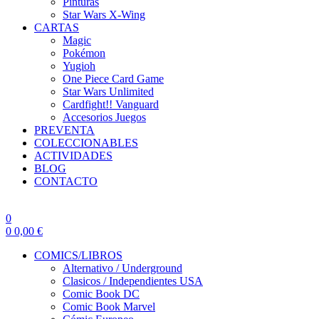
Pinturas
Star Wars X-Wing
CARTAS
Magic
Pokémon
Yugioh
One Piece Card Game
Star Wars Unlimited
Cardfight!! Vanguard
Accesorios Juegos
PREVENTA
COLECCIONABLES
ACTIVIDADES
BLOG
CONTACTO
0
0
0,00
€
COMICS/LIBROS
Alternativo / Underground
Clasicos / Independientes USA
Comic Book DC
Comic Book Marvel