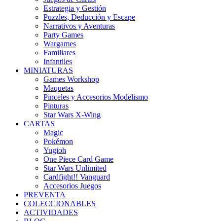
Estrategia y Gestión
Puzzles, Deducción y Escape
Narrativos y Aventuras
Party Games
Wargames
Familiares
Infantiles
MINIATURAS
Games Workshop
Maquetas
Pinceles y Accesorios Modelismo
Pinturas
Star Wars X-Wing
CARTAS
Magic
Pokémon
Yugioh
One Piece Card Game
Star Wars Unlimited
Cardfight!! Vanguard
Accesorios Juegos
PREVENTA
COLECCIONABLES
ACTIVIDADES