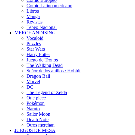
Cómic Europeo
Comic Latinoamericano
Libros
Manga
Revistas
Tebeo Nacional
MERCHANDISING
Vocaloid
Puzzles
Star Wars
Harry Potter
Juego de Tronos
The Walking Dead
Señor de los anillos / Hobbit
Dragon Ball
Marvel
DC
The Legend of Zelda
One piece
Pokémon
Naruto
Sailor Moon
Death Note
Otros merchan
JUEGOS DE MESA