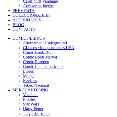
Cardfight!! Vanguard
Accesorios Juegos
PREVENTA
COLECCIONABLES
ACTIVIDADES
BLOG
CONTACTO
COMICS/LIBROS
Alternativo / Underground
Clasicos / Independientes USA
Comic Book DC
Comic Book Marvel
Cómic Europeo
Comic Latinoamericano
Libros
Manga
Revistas
Tebeo Nacional
MERCHANDISING
Vocaloid
Puzzles
Star Wars
Harry Potter
Juego de Tronos