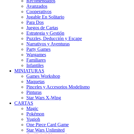
Recomendados
Avanzados
Cooperativos
Jugable En Solitario
Para Dos
Juegos de Cartas
Estrategia y Gestión
Puzzles, Deducción y Escape
Narrativos y Aventuras
Party Games
Wargames
Familiares
Infantiles
MINIATURAS
Games Workshop
Maquetas
Pinceles y Accesorios Modelismo
Pinturas
Star Wars X-Wing
CARTAS
Magic
Pokémon
Yugioh
One Piece Card Game
Star Wars Unlimited