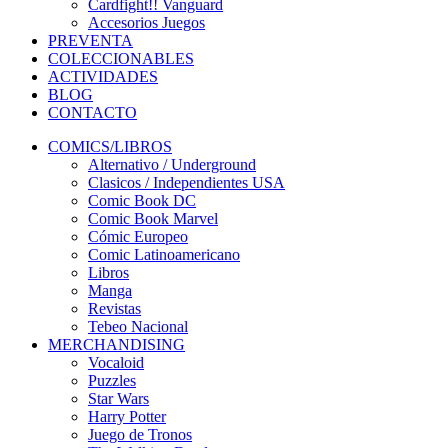
Cardfight!! Vanguard
Accesorios Juegos
PREVENTA
COLECCIONABLES
ACTIVIDADES
BLOG
CONTACTO
COMICS/LIBROS
Alternativo / Underground
Clasicos / Independientes USA
Comic Book DC
Comic Book Marvel
Cómic Europeo
Comic Latinoamericano
Libros
Manga
Revistas
Tebeo Nacional
MERCHANDISING
Vocaloid
Puzzles
Star Wars
Harry Potter
Juego de Tronos