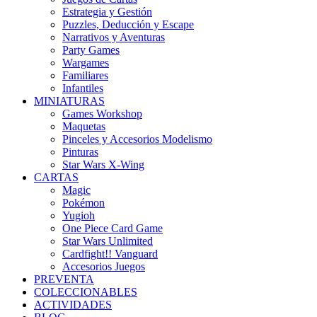
Estrategia y Gestión
Puzzles, Deducción y Escape
Narrativos y Aventuras
Party Games
Wargames
Familiares
Infantiles
MINIATURAS
Games Workshop
Maquetas
Pinceles y Accesorios Modelismo
Pinturas
Star Wars X-Wing
CARTAS
Magic
Pokémon
Yugioh
One Piece Card Game
Star Wars Unlimited
Cardfight!! Vanguard
Accesorios Juegos
PREVENTA
COLECCIONABLES
ACTIVIDADES