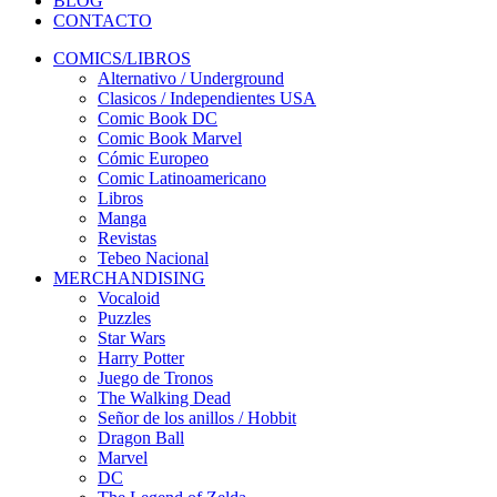
BLOG
CONTACTO
COMICS/LIBROS
Alternativo / Underground
Clasicos / Independientes USA
Comic Book DC
Comic Book Marvel
Cómic Europeo
Comic Latinoamericano
Libros
Manga
Revistas
Tebeo Nacional
MERCHANDISING
Vocaloid
Puzzles
Star Wars
Harry Potter
Juego de Tronos
The Walking Dead
Señor de los anillos / Hobbit
Dragon Ball
Marvel
DC