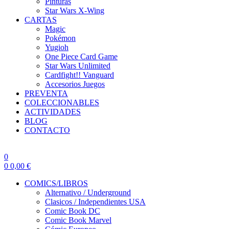
Pinturas
Star Wars X-Wing
CARTAS
Magic
Pokémon
Yugioh
One Piece Card Game
Star Wars Unlimited
Cardfight!! Vanguard
Accesorios Juegos
PREVENTA
COLECCIONABLES
ACTIVIDADES
BLOG
CONTACTO
0
0
0,00
€
COMICS/LIBROS
Alternativo / Underground
Clasicos / Independientes USA
Comic Book DC
Comic Book Marvel