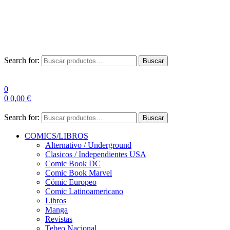
Envío Gratis a partir de 100€ para Península
Las entregas pueden sufrir demoras por alta demanda en las
empresas de mensajería.
Search for:
Buscar
0
0
0,00
€
Search for:
Buscar
COMICS/LIBROS
Alternativo / Underground
Clasicos / Independientes USA
Comic Book DC
Comic Book Marvel
Cómic Europeo
Comic Latinoamericano
Libros
Manga
Revistas
Tebeo Nacional