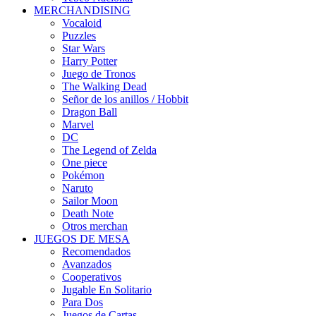
MERCHANDISING
Vocaloid
Puzzles
Star Wars
Harry Potter
Juego de Tronos
The Walking Dead
Señor de los anillos / Hobbit
Dragon Ball
Marvel
DC
The Legend of Zelda
One piece
Pokémon
Naruto
Sailor Moon
Death Note
Otros merchan
JUEGOS DE MESA
Recomendados
Avanzados
Cooperativos
Jugable En Solitario
Para Dos
Juegos de Cartas