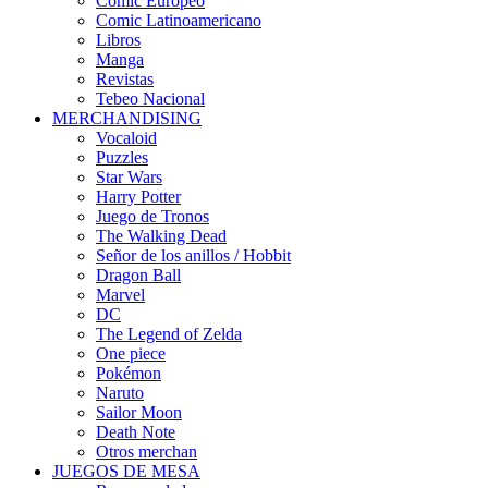
Cómic Europeo
Comic Latinoamericano
Libros
Manga
Revistas
Tebeo Nacional
MERCHANDISING
Vocaloid
Puzzles
Star Wars
Harry Potter
Juego de Tronos
The Walking Dead
Señor de los anillos / Hobbit
Dragon Ball
Marvel
DC
The Legend of Zelda
One piece
Pokémon
Naruto
Sailor Moon
Death Note
Otros merchan
JUEGOS DE MESA