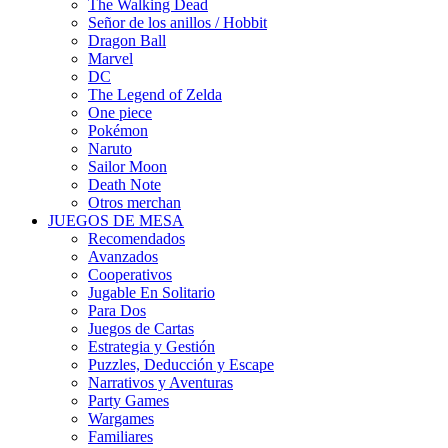
The Walking Dead
Señor de los anillos / Hobbit
Dragon Ball
Marvel
DC
The Legend of Zelda
One piece
Pokémon
Naruto
Sailor Moon
Death Note
Otros merchan
JUEGOS DE MESA
Recomendados
Avanzados
Cooperativos
Jugable En Solitario
Para Dos
Juegos de Cartas
Estrategia y Gestión
Puzzles, Deducción y Escape
Narrativos y Aventuras
Party Games
Wargames
Familiares