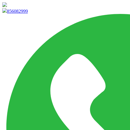
info@marketpvp.es
856082999