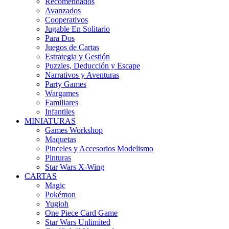
Recomendados
Avanzados
Cooperativos
Jugable En Solitario
Para Dos
Juegos de Cartas
Estrategia y Gestión
Puzzles, Deducción y Escape
Narrativos y Aventuras
Party Games
Wargames
Familiares
Infantiles
MINIATURAS
Games Workshop
Maquetas
Pinceles y Accesorios Modelismo
Pinturas
Star Wars X-Wing
CARTAS
Magic
Pokémon
Yugioh
One Piece Card Game
Star Wars Unlimited