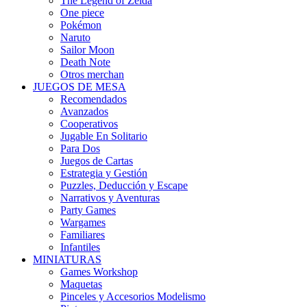
The Legend of Zelda
One piece
Pokémon
Naruto
Sailor Moon
Death Note
Otros merchan
JUEGOS DE MESA
Recomendados
Avanzados
Cooperativos
Jugable En Solitario
Para Dos
Juegos de Cartas
Estrategia y Gestión
Puzzles, Deducción y Escape
Narrativos y Aventuras
Party Games
Wargames
Familiares
Infantiles
MINIATURAS
Games Workshop
Maquetas
Pinceles y Accesorios Modelismo