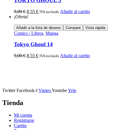
TOKYO GHOUL 5
9,00
€
8,55
€
Añadir al carrito
IVA incluido
¡Oferta!
Añadir a la lista de deseos
Compare
Vista rápida
Comics / Libros
,
Manga
Tokyo Ghoul 14
9,00
€
8,55
€
Añadir al carrito
IVA incluido
Calle Descalzos, 1,
11401 Jerez de la Frontera, Cádiz
Twitter
Facebook-f
Vimeo
Youtube
Yelp
Tienda
Mi cuenta
Registrarse
Carrito