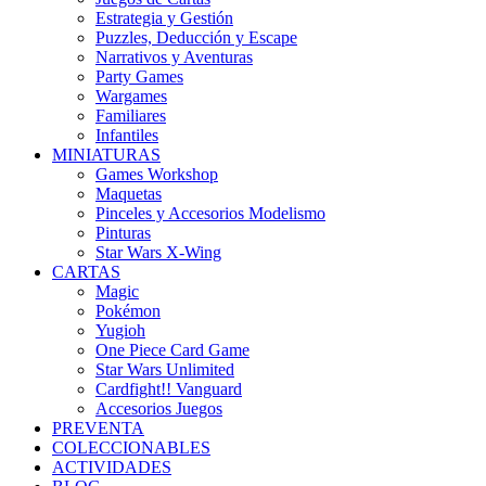
Estrategia y Gestión
Puzzles, Deducción y Escape
Narrativos y Aventuras
Party Games
Wargames
Familiares
Infantiles
MINIATURAS
Games Workshop
Maquetas
Pinceles y Accesorios Modelismo
Pinturas
Star Wars X-Wing
CARTAS
Magic
Pokémon
Yugioh
One Piece Card Game
Star Wars Unlimited
Cardfight!! Vanguard
Accesorios Juegos
PREVENTA
COLECCIONABLES
ACTIVIDADES