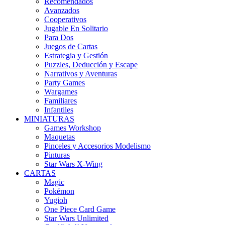
Recomendados
Avanzados
Cooperativos
Jugable En Solitario
Para Dos
Juegos de Cartas
Estrategia y Gestión
Puzzles, Deducción y Escape
Narrativos y Aventuras
Party Games
Wargames
Familiares
Infantiles
MINIATURAS
Games Workshop
Maquetas
Pinceles y Accesorios Modelismo
Pinturas
Star Wars X-Wing
CARTAS
Magic
Pokémon
Yugioh
One Piece Card Game
Star Wars Unlimited