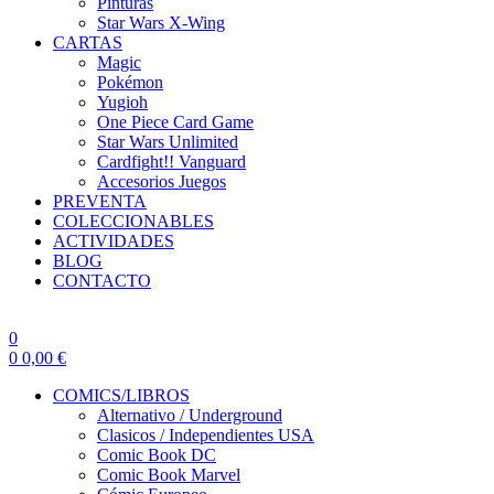
Pinturas
Star Wars X-Wing
CARTAS
Magic
Pokémon
Yugioh
One Piece Card Game
Star Wars Unlimited
Cardfight!! Vanguard
Accesorios Juegos
PREVENTA
COLECCIONABLES
ACTIVIDADES
BLOG
CONTACTO
0
0
0,00
€
COMICS/LIBROS
Alternativo / Underground
Clasicos / Independientes USA
Comic Book DC
Comic Book Marvel