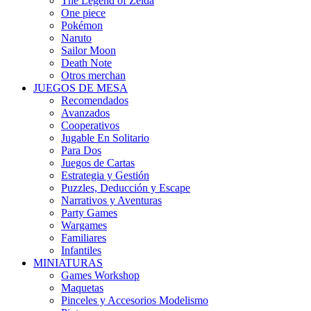
The Legend of Zelda
One piece
Pokémon
Naruto
Sailor Moon
Death Note
Otros merchan
JUEGOS DE MESA
Recomendados
Avanzados
Cooperativos
Jugable En Solitario
Para Dos
Juegos de Cartas
Estrategia y Gestión
Puzzles, Deducción y Escape
Narrativos y Aventuras
Party Games
Wargames
Familiares
Infantiles
MINIATURAS
Games Workshop
Maquetas
Pinceles y Accesorios Modelismo