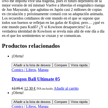
ôNo me importa vivir una tragedia, pues el futuro dependerá de la
mejor versión de mí mismaö Vuelve a librerías el enigmático manga
de Jun Mayuzuki, que aglutina en Japón casi 2 millones de copias
en circulación y próximamente contará con su adaptación animada.
Los recuerdos cotidianos de este mundo en el que se supone que
todos son buenos se reflejan en las gafas de Kujirai, pero… ¿qué es
este mundo para Kudô? ¿Y si Kowloon desapareciera? La
verdadera identidad de Kowloon se revela más allá de este día a día
en el que los sentimientos se cruzan y se comunican.
Productos relacionados
¡Oferta!
Añadir a la lista de deseos
Compare
Vista rápida
Comics / Libros
,
Manga
Dragon Ball Ultimate 05
12,95
€
12,30
€
Añadir al carrito
IVA incluido
¡Oferta!
Añadir a la lista de deseos
Compare
Vista rápida
Comics / Libros
,
Manga