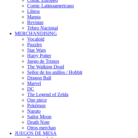
Cómic Europeo
Comic Latinoamericano
Libros
Manga
Revistas
Tebeo Nacional
MERCHANDISING
Vocaloid
Puzzles
Star Wars
Harry Potter
Juego de Tronos
The Walking Dead
Señor de los anillos / Hobbit
Dragon Ball
Marvel
DC
The Legend of Zelda
One piece
Pokémon
Naruto
Sailor Moon
Death Note
Otros merchan
JUEGOS DE MESA