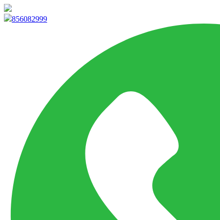
info@marketpvp.es
856082999