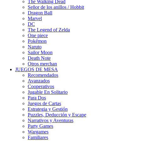
The Walking Dead
Señor de los anillos / Hobbit
Dragon Ball
Marvel
DC
The Legend of Zelda
One piece
Pokémon
Naruto
Sailor Moon
Death Note
Otros merchan
JUEGOS DE MESA
Recomendados
Avanzados
Cooperativos
Jugable En Solitario
Para Dos
Juegos de Cartas
Estrategia y Gestión
Puzzles, Deducción y Escape
Narrativos y Aventuras
Party Games
Wargames
Familiares