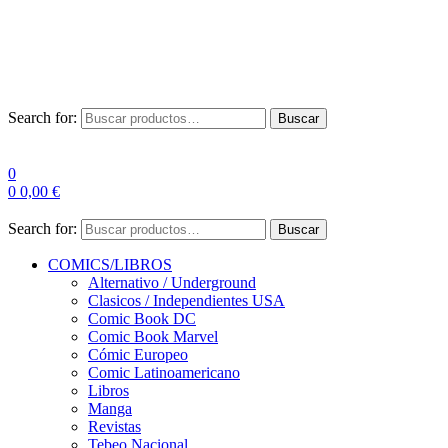
Envío Gratis a partir de 100€ para Península
Las entregas pueden sufrir demoras por alta demanda en las
empresas de mensajería.
Search for:
Buscar
0
0
0,00
€
Search for:
Buscar
COMICS/LIBROS
Alternativo / Underground
Clasicos / Independientes USA
Comic Book DC
Comic Book Marvel
Cómic Europeo
Comic Latinoamericano
Libros
Manga
Revistas
Tebeo Nacional