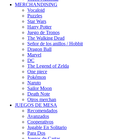
MERCHANDISING
Vocaloid
Puzzles
Star Wars
Harry Potter
Juego de Tronos
The Walking Dead
Señor de los anillos / Hobbit
Dragon Ball
Marvel
DC
The Legend of Zelda
One piece
Pokémon
Naruto
Sailor Moon
Death Note
Otros merchan
JUEGOS DE MESA
Recomendados
Avanzados
Cooperativos
Jugable En Solitario
Para Dos
Juegos de Cartas