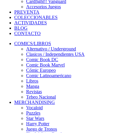
Cardfight!! Vanguard
Accesorios Juegos
PREVENTA
COLECCIONABLES
ACTIVIDADES
BLOG
CONTACTO
COMICS/LIBROS
Alternativo / Underground
Clasicos / Independientes USA
Comic Book DC
Comic Book Marvel
Cómic Europeo
Comic Latinoamericano
Libros
Manga
Revistas
Tebeo Nacional
MERCHANDISING
Vocaloid
Puzzles
Star Wars
Harry Potter
Juego de Tronos