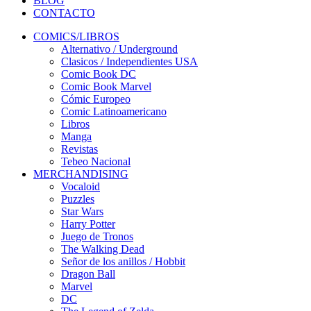
BLOG
CONTACTO
COMICS/LIBROS
Alternativo / Underground
Clasicos / Independientes USA
Comic Book DC
Comic Book Marvel
Cómic Europeo
Comic Latinoamericano
Libros
Manga
Revistas
Tebeo Nacional
MERCHANDISING
Vocaloid
Puzzles
Star Wars
Harry Potter
Juego de Tronos
The Walking Dead
Señor de los anillos / Hobbit
Dragon Ball
Marvel
DC