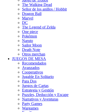
Juego de Tronos
The Walking Dead
Señor de los anillos / Hobbit
Dragon Ball
Marvel
DC
The Legend of Zelda
One piece
Pokémon
Naruto
Sailor Moon
Death Note
Otros merchan
JUEGOS DE MESA
Recomendados
Avanzados
Cooperativos
Jugable En Solitario
Para Dos
Juegos de Cartas
Estrategia y Gestión
Puzzles, Deducción y Escape
Narrativos y Aventuras
Party Games
Wargames