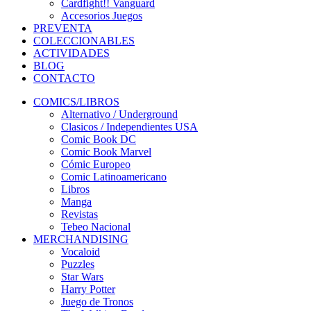
Cardfight!! Vanguard
Accesorios Juegos
PREVENTA
COLECCIONABLES
ACTIVIDADES
BLOG
CONTACTO
COMICS/LIBROS
Alternativo / Underground
Clasicos / Independientes USA
Comic Book DC
Comic Book Marvel
Cómic Europeo
Comic Latinoamericano
Libros
Manga
Revistas
Tebeo Nacional
MERCHANDISING
Vocaloid
Puzzles
Star Wars
Harry Potter
Juego de Tronos