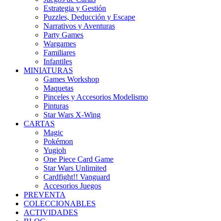
Estrategia y Gestión
Puzzles, Deducción y Escape
Narrativos y Aventuras
Party Games
Wargames
Familiares
Infantiles
MINIATURAS
Games Workshop
Maquetas
Pinceles y Accesorios Modelismo
Pinturas
Star Wars X-Wing
CARTAS
Magic
Pokémon
Yugioh
One Piece Card Game
Star Wars Unlimited
Cardfight!! Vanguard
Accesorios Juegos
PREVENTA
COLECCIONABLES
ACTIVIDADES