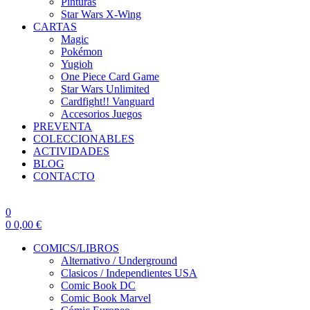
Pinturas
Star Wars X-Wing
CARTAS
Magic
Pokémon
Yugioh
One Piece Card Game
Star Wars Unlimited
Cardfight!! Vanguard
Accesorios Juegos
PREVENTA
COLECCIONABLES
ACTIVIDADES
BLOG
CONTACTO
0
0
0,00
€
COMICS/LIBROS
Alternativo / Underground
Clasicos / Independientes USA
Comic Book DC
Comic Book Marvel