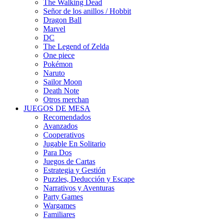
The Walking Dead
Señor de los anillos / Hobbit
Dragon Ball
Marvel
DC
The Legend of Zelda
One piece
Pokémon
Naruto
Sailor Moon
Death Note
Otros merchan
JUEGOS DE MESA
Recomendados
Avanzados
Cooperativos
Jugable En Solitario
Para Dos
Juegos de Cartas
Estrategia y Gestión
Puzzles, Deducción y Escape
Narrativos y Aventuras
Party Games
Wargames
Familiares