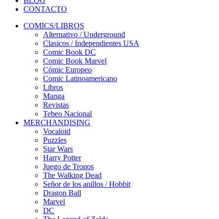
BLOG
CONTACTO
COMICS/LIBROS
Alternativo / Underground
Clasicos / Independientes USA
Comic Book DC
Comic Book Marvel
Cómic Europeo
Comic Latinoamericano
Libros
Manga
Revistas
Tebeo Nacional
MERCHANDISING
Vocaloid
Puzzles
Star Wars
Harry Potter
Juego de Tronos
The Walking Dead
Señor de los anillos / Hobbit
Dragon Ball
Marvel
DC