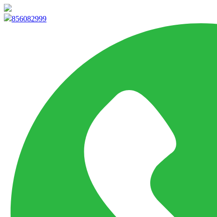
info@marketpvp.es
856082999