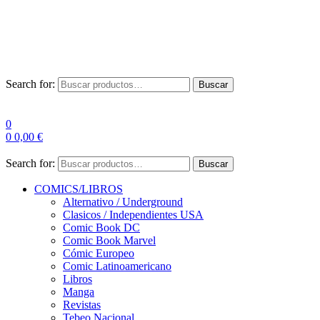
Envío Gratis a partir de 100€ para Península
Las entregas pueden sufrir demoras por alta demanda en las
empresas de mensajería.
Search for:
Buscar
0
0
0,00
€
Search for:
Buscar
COMICS/LIBROS
Alternativo / Underground
Clasicos / Independientes USA
Comic Book DC
Comic Book Marvel
Cómic Europeo
Comic Latinoamericano
Libros
Manga
Revistas
Tebeo Nacional