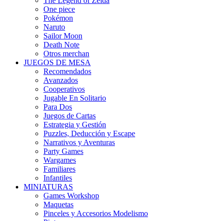
The Legend of Zelda
One piece
Pokémon
Naruto
Sailor Moon
Death Note
Otros merchan
JUEGOS DE MESA
Recomendados
Avanzados
Cooperativos
Jugable En Solitario
Para Dos
Juegos de Cartas
Estrategia y Gestión
Puzzles, Deducción y Escape
Narrativos y Aventuras
Party Games
Wargames
Familiares
Infantiles
MINIATURAS
Games Workshop
Maquetas
Pinceles y Accesorios Modelismo