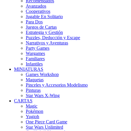
Recomendados
Avanzados
Cooperativos
Jugable En Solitario
Para Dos
Juegos de Cartas
Estrategia y Gestión
Puzzles, Deducción y Escape
Narrativos y Aventuras
Party Games
Wargames
Familiares
Infantiles
MINIATURAS
Games Workshop
Maquetas
Pinceles y Accesorios Modelismo
Pinturas
Star Wars X-Wing
CARTAS
Magic
Pokémon
Yugioh
One Piece Card Game
Star Wars Unlimited