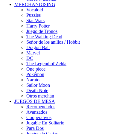
MERCHANDISING
Vocaloid
Puzzles
Star Wars
Harry Potter
Juego de Tronos
The Walking Dead
Señor de los anillos / Hobbit
Dragon Ball
Marvel
DC
The Legend of Zelda
One piece
Pokémon
Naruto
Sailor Moon
Death Note
Otros merchan
JUEGOS DE MESA
Recomendados
Avanzados
Cooperativos
Jugable En Solitario
Para Dos
Juegos de Cartas