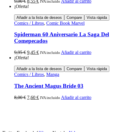
9,00
€
8,55
€
Añadir al carrito
IVA incluido
¡Oferta!
Añadir a la lista de deseos
Compare
Vista rápida
Comics / Libros
,
Comic Book Marvel
Spiderman 60 Aniversario La Saga Del
Comepecados
9,95
€
9,45
€
Añadir al carrito
IVA incluido
¡Oferta!
Añadir a la lista de deseos
Compare
Vista rápida
Comics / Libros
,
Manga
The Ancient Magus Bride 03
8,00
€
7,60
€
Añadir al carrito
IVA incluido
Calle Descalzos, 1,
11401 Jerez de la Frontera, Cádiz