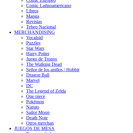
Cómic Europeo
Comic Latinoamericano
Libros
Manga
Revistas
Tebeo Nacional
MERCHANDISING
Vocaloid
Puzzles
Star Wars
Harry Potter
Juego de Tronos
The Walking Dead
Señor de los anillos / Hobbit
Dragon Ball
Marvel
DC
The Legend of Zelda
One piece
Pokémon
Naruto
Sailor Moon
Death Note
Otros merchan
JUEGOS DE MESA